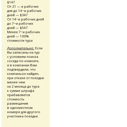
$147
От 21 — и рабочих
дня до 14−и рабочих
дней — $347
От 14−и рабочих дней
до 7−и рабочих
дней — $547
Менее 7−и рабочих
дней — 100%
стоимости тура
Дополнительно:
Если
Вы записаны на тур
с условием поиска
соседа по комнате,
и в компании Вам
подтвердили, что
компаньон найден,
при отказе от поездки
менее чем
за 2 месяца до тура
к сумме штрафа
прибавляется
стоимость
размещения
в одноместном
номере для другого
участника поездки.