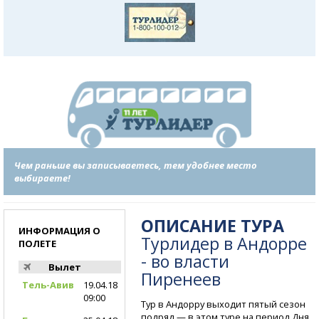
Чем раньше вы записываетесь, тем удобнее место
выбираете!
ОПИСАНИЕ ТУРА
ИНФОРМАЦИЯ О
Турлидер в Андорре
ПОЛЕТЕ
- во власти
Вылет
Пиренеев
Тель-Авив
19.04.18
09:00
Тур в Андорру выходит пятый сезон
подряд — в этом туре на период Дня