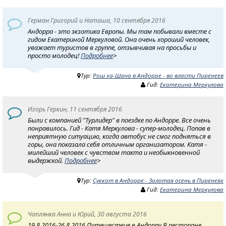
Герман Григорий и Наташа, 10 сентября 2016
Андорра - это экзотика Европы. Мы там побывали вместе с
гидом Екатериной Меркуловой. Она очень хороший человек,
уважает туристов в группе, отзывчивая на просьбы и
просто молодец!
Подробнее
>
Тур:
Рош ха-Шана в Андорре - во власти Пиренеев
Гид:
Екатерина Меркулова
Игорь Геркин, 11 сентября 2016
Были с компанией "Турлидер" в поездке по Андорре. Все очень
понравилось. Гид - Катя Меркулова - супер-молодец. Попав в
неприятную ситуацию, когда автобус не смог подняться в
горы, она показала себя отличным организатором. Катя -
милейший человек с чувством такта и необыкновенной
выдержкой.
Подробнее
>
Тур:
Суккот в Андорре - Золотая осень в Пиренеях
Гид:
Екатерина Меркулова
Чаплянка Анна и Юрий, 30 августа 2016
19.8.2016-26.8.2016 Путешествие в Андорру В ресторане