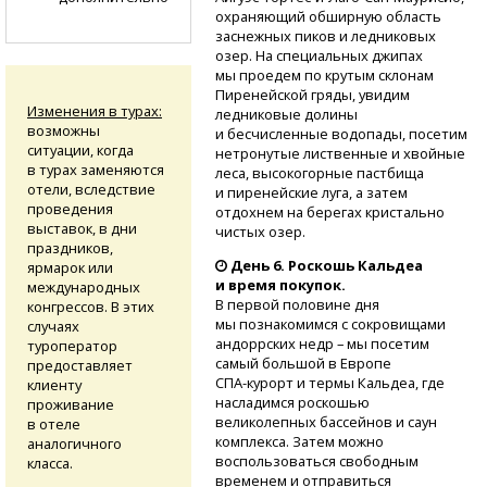
охраняющий обширную область
заснежных пиков и ледниковых
озер. На специальных джипах
мы проедем по крутым склонам
Пиренейской гряды, увидим
Изменения в турах:
ледниковые долины
возможны
и бесчисленные водопады, посетим
ситуации, когда
нетронутые лиственные и хвойные
в турах заменяются
леса, высокогорные пастбища
отели, вследствие
и пиренейские луга, а затем
проведения
отдохнем на берегах кристально
выставок, в дни
чистых озер.
праздников,
День 6. Роскошь Кальдеа
ярмарок или
и время покупок.
международных
В первой половине дня
конгрессов. В этих
мы познакомимся с сокровищами
случаях
андоррских недр – мы посетим
туроператор
самый большой в Европе
предоставляет
СПА-курорт
и термы Кальдеа, где
клиенту
насладимся роскошью
проживание
великолепных бассейнов и саун
в отеле
комплекса. Затем можно
аналогичного
воспользоваться свободным
класса.
временем и отправиться