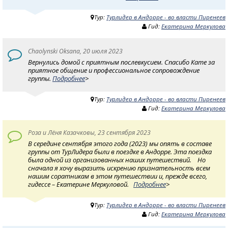
Тур:
Турлидер в Андорре - во власти Пиренеев
Гид:
Екатерина Меркулова
Chaolynski Oksana, 20 июля 2023
Вернулись домой с приятным послевкусием. Спасибо Кате за
приятное общение и профессиональное сопровождение
группы.
Подробнее
>
Тур:
Турлидер в Андорре - во власти Пиренеев
Гид:
Екатерина Меркулова
Роза и Лёня Казачковы, 23 сентября 2023
В середине сентября этого года (2023) мы опять в составе
группы от ТурЛидера были в поездке в Андорре. Эта поездка
была одной из организованных наших путешествий. Но
сначала я хочу выразить искрению признательность всем
нашим соратникам в этом путешествии и, прежде всего,
гидессе – Екатерине Меркуловой.
Подробнее
>
Тур:
Турлидер в Андорре - во власти Пиренеев
Гид:
Екатерина Меркулова