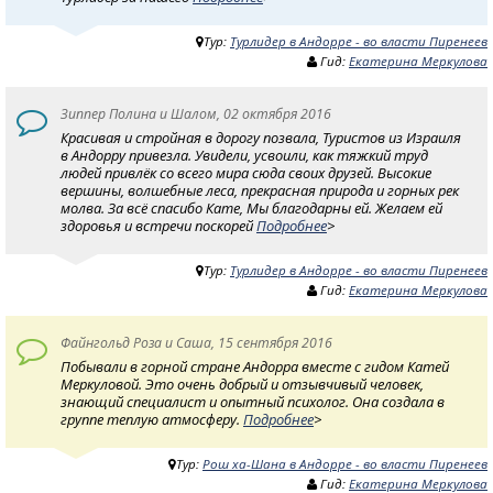
Тур:
Турлидер в Андорре - во власти Пиренеев
Гид:
Екатерина Меркулова
Зиппер Полина и Шалом, 02 октября 2016
Красивая и стройная в дорогу позвала, Туристов из Израиля
в Андорру привезла. Увидели, усвоили, как тяжкий труд
людей привлёк со всего мира сюда своих друзей. Высокие
вершины, волшебные леса, прекрасная природа и горных рек
молва. За всё спасибо Кате, Мы благодарны ей. Желаем ей
здоровья и встречи поскорей
Подробнее
>
Тур:
Турлидер в Андорре - во власти Пиренеев
Гид:
Екатерина Меркулова
Файнгольд Роза и Саша, 15 сентября 2016
Побывали в горной стране Андорра вместе с гидом Катей
Меркуловой. Это очень добрый и отзывчивый человек,
знающий специалист и опытный психолог. Она создала в
группе теплую атмосферу.
Подробнее
>
Тур:
Рош ха-Шана в Андорре - во власти Пиренеев
Гид:
Екатерина Меркулова