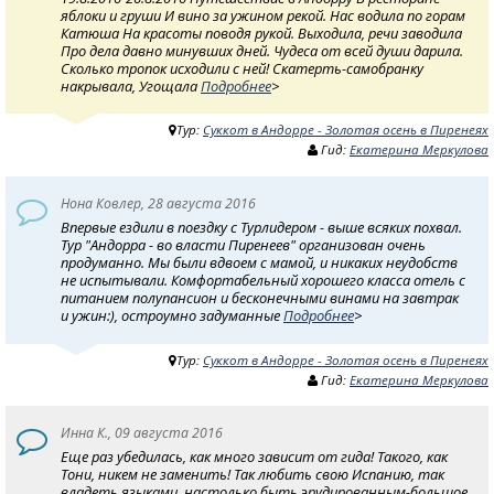
яблоки и груши И вино за ужином рекой. Нас водила по горам
Катюша На красоты поводя рукой. Выходила, речи заводила
Про дела давно минувших дней. Чудеса от всей души дарила.
Сколько тропок исходили с ней! Скатерть-самобранку
накрывала, Угощала
Подробнее
>
Тур:
Суккот в Андорре - Золотая осень в Пиренеях
Гид:
Екатерина Меркулова
Нона Ковлер, 28 августа 2016
Впервые ездили в поездку с Турлидером - выше всяких похвал.
Тур "Андорра - во власти Пиренеев" организован очень
продуманно. Мы были вдвоем с мамой, и никаких неудобств
не испытывали. Комфортабельный хорошего класса отель с
питанием полупансион и бесконечными винами на завтрак
и ужин:), остроумно задуманные
Подробнее
>
Тур:
Суккот в Андорре - Золотая осень в Пиренеях
Гид:
Екатерина Меркулова
Инна К., 09 августа 2016
Еще раз убедилась, как много зависит от гида! Такого, как
Тони, никем не заменить! Так любить свою Испанию, так
владеть языками, настолько быть эрудированным-большое