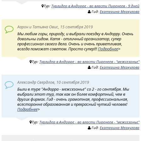
Тур:
Турлидер в Андорре - во власти Пиренеев - 9 дней
Гид:
Екатерина Меркулова
Аарон и Татьяна Овис, 15 сентября 2019
Мы любим горы, природу, и выбрали поездку в Андорру. Очень
довольны гидом. Катя - отличный организатор, супер
профессионал своего дела. Очень и очень приветливая,
всегда поможет советом. Просто супер!!!
Подробнее
>
Тур:
Турлидер в Андорре - во власти Пиренеев - "межсезонье"
Гид:
Екатерина Меркулова
Александр Свердлов, 10 сентября 2019
Были в туре "Андорра - межсезонье" со 2 - го сентября. Мы
выбрали этот тур, так как он более комфортный, чем в
других фирмах. Гид - очень грамотная, профессиональная,
всесторонне образованная и прекрасный чуткий человек!
Подробнее
>
Тур:
Турлидер в Андорре - во власти Пиренеев - "межсезонье"
Гид:
Екатерина Меркулова