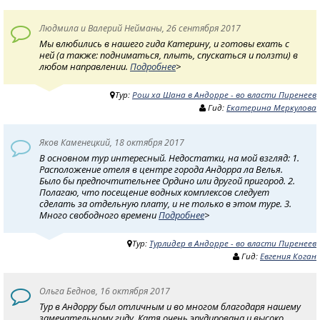
Людмила и Валерий Нейманы, 26 сентября 2017
Мы влюбились в нашего гида Катерину, и готовы ехать с
ней (а также: подниматься, плыть, спускаться и ползти) в
любом направлении.
Подробнее
>
Тур:
Рош ха Шана в Андорре - во власти Пиренеев
Гид:
Екатерина Меркулова
Яков Каменецкий, 18 октября 2017
В основном тур интересный. Недостатки, на мой взгляд: 1.
Расположение отеля в центре города Андорра ла Велья.
Было бы предпочтительнее Ордино или другой пригород. 2.
Полагаю, что посещение водных комплексов следует
сделать за отдельную плату, и не только в этом туре. 3.
Много свободного времени
Подробнее
>
Тур:
Турлидер в Андорре - во власти Пиренеев
Гид:
Евгения Коган
Ольга Беднов, 16 октября 2017
Тур в Андорру был отличным и во многом благодаря нашему
замечательному гиду. Катя очень эрудирована и высоко