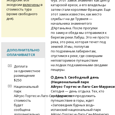
экскурсий. Все
Фуа. Этот замок знаменит как центр
экскурсии
включены
в
катарской ереси, а его владельцы
стоимость тура
затем стали королями Франции. Еще
(кроме свободного
этот замок известен, как место
дня).
службы
г-на
де Трувиля —
начальника знаменитого
Д’Артаньяна. После прогулки
по замку и обеда мы отправимся к
берегам реки Лабуш. Это не просто
река, это река, которая течет под
землей. И мы, поплутав
ДОПОЛНИТЕЛЬНО
по подземным лабиринтам,
ОПЛАЧИВАЕТСЯ
спустимся к реке, где совершим
неповторимое путешествие
на лодках под каменными сводами
Доплата
пещеры.
за одноместное
размещение
День 5. Свободный день
$250
(Национальный парк
Национальный
Айгуэс-Тортес-и-Лаго-Сан-Мауриси
парк
Сегодня — день отдыха. Тех, кто
Айгуэс-Тортес-и-Лаго-Сан-Маурисио
—
предпочитает продолжить
стоимость
путешествие в горы, ждет
будет
«Заповедник бурных вод»-
сообщена
испанский национальный парк
дополнительно
Айгуэс-Тортес-и-Лаго-Сан-Маурисио,