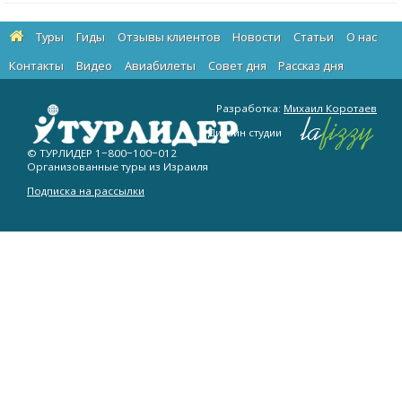
Туры
Гиды
Отзывы клиентов
Новости
Статьи
О нас
Контакты
Видео
Авиабилеты
Cовет дня
Рассказ дня
Разработка:
Михаил Коротаев
Дизайн студии
© ТУРЛИДЕР
1−800−100−012
Организованные туры из Израиля
Подписка на рассылки