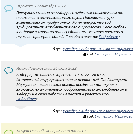
Вероника, 23 сентября 2022
Вернулись сегодня из Андорры с чудесным послевкусием от
великолепно организованного тура. Программа тура
замечательная, продуманная. Катя прекрасный гид,
эрудированная, влюблённая в свою профессию. Свою любовь
к Андорре и Франции она передала нам. Мечтаю поехать в
туры по Франции с Катей. Спасибо огромное
Подробнее
>
Тур:
Турлидер в Андорре - во власти Пиренеев
Гид:
Екатерина Меркулова
Ирина Романовский, 28 июля 2022
Андорра, "Во власти Пиренеев". 19.07.22 - 26.07.22.
Интересный тур, прекрасно организованный. Гид Екатерина
Меркулова - выше всяких похвал: профессионал, глубоко
знающая, внимательная, доброжелательная, влюбленная в
Андорру и в свою работу! Ее рассказы увлекали всю
Подробнее
>
Тур:
Турлидер в Андорре - во власти Пиренеев
Гид:
Екатерина Меркулова
Халфин Евгений, Инна, 06 августа 2019