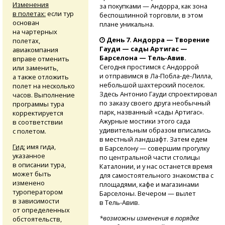
Изменения
за покупками — Андорра, как зона
в полетах:
если тур
беспошлинной торговли, в этом
основан
плане уникальна.
на чартерных
День 7. Андорра — Творение
полетах,
Гауди — сады Артигас —
авиакомпания
Барселона —
Тель-Авив.
вправе отменить
Сегодня простимся с Андоррой
или заменить,
и отправимся
в Ла-Побла-де-Лилла,
а также отложить
небольшой шахтерский поселок.
полет на несколько
Здесь Антонио Гауди спроектировал
часов. Выполнение
по заказу своего друга необычный
программы тура
парк, названный «сады Артигас».
корректируется
Ажурные мостики этого сада
в соответствии
удивительным образом вписались
с полетом.
в местный ландшафт. Затем едем
Гид:
имя гида,
в Барселону — совершим прогулку
указанное
по центральной части столицы
в описании тура,
Каталонии, и у нас останется время
может быть
для самостоятельного знакомства с
изменено
площадями, кафе и магазинами
туроператором
Барселоны. Вечером — вылет
в зависимости
в Тель-Авив.
от определенных
*возможны изменения в порядке
обстоятельств,