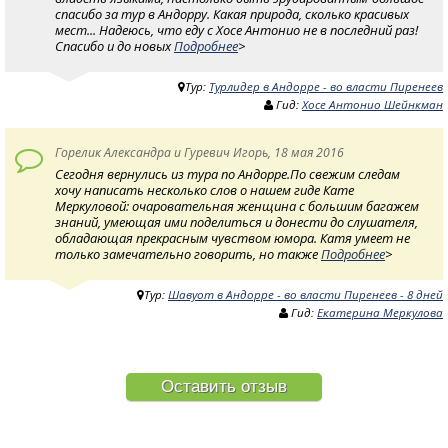
спасибо за тур в Андорру. Какая природа, сколько красивых
мест... Надеюсь, что еду с Хосе Антонио не в последний раз!
Спасибо и до новых
Подробнее
>
Тур:
Турлидер в Андорре - во власти Пиренеев
Гид:
Хосе Антонио Шейнкман
Горелик Александра и Гуревич Игорь, 18 мая 2016
Сегодня вернулись из тура по Андорре.По свежим следам
хочу написать несколько слов о нашем гиде Кате
Меркуловой: очаровательная женщина с большим багажем
знаний, умеющая ими поделиться и донести до слушателя,
обладающая прекрасным чувством юмора. Катя умеет не
только замечательно говорить, но также
Подробнее
>
Тур:
Шавуот в Андорре - во власти Пиренеев - 8 дней
Гид:
Екатерина Меркулова
Оставить отзыв