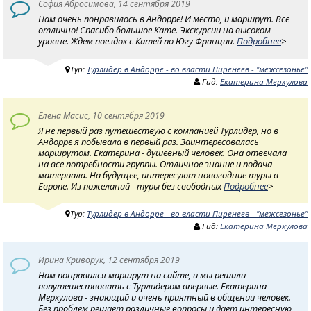
София Абросимова, 14 сентября 2019
Нам очень понравилось в Андорре! И место, и маршрут. Все
отлично! Спасибо большое Кате. Экскурсии на высоком
уровне. Ждем поездок с Катей по Югу Франции.
Подробнее
>
Тур:
Турлидер в Андорре - во власти Пиренеев - "межсезонье"
Гид:
Екатерина Меркулова
Елена Масис, 10 сентября 2019
Я не первый раз путешествую с компанией Турлидер, но в
Андорре я побывала в первый раз. Заинтересовалась
маршрутом. Екатерина - душевный человек. Она отвечала
на все потребности группы. Отличное знание и подача
материала. На будущее, интересуют новогодние туры в
Европе. Из пожеланий - туры без свободных
Подробнее
>
Тур:
Турлидер в Андорре - во власти Пиренеев - "межсезонье"
Гид:
Екатерина Меркулова
Ирина Криворук, 12 сентября 2019
Нам понравился маршрут на сайте, и мы решили
попутешествовать с Турлидером впервые. Екатерина
Меркулова - знающий и очень приятный в общении человек.
Без проблем решает различные вопросы и дает интересную