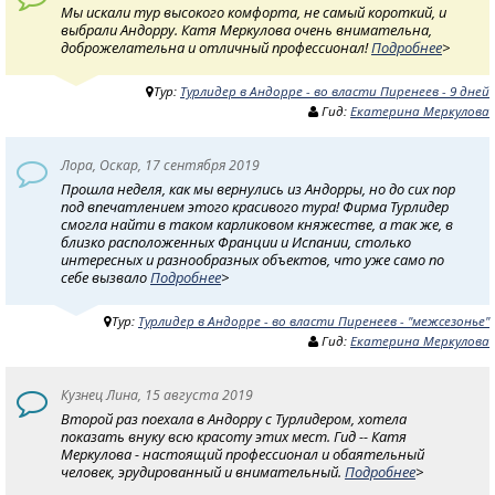
Мы искали тур высокого комфорта, не самый короткий, и
выбрали Андорру. Катя Меркулова очень внимательна,
доброжелательна и отличный профессионал!
Подробнее
>
Тур:
Турлидер в Андорре - во власти Пиренеев - 9 дней
Гид:
Екатерина Меркулова
Лора, Оскар, 17 сентября 2019
Прошла неделя, как мы вернулись из Андорры, но до сих пор
под впечатлением этого красивого тура! Фирма Турлидер
смогла найти в таком карликовом княжестве, а так же, в
близко расположенных Франции и Испании, столько
интересных и разнообразных объектов, что уже само по
себе вызвало
Подробнее
>
Тур:
Турлидер в Андорре - во власти Пиренеев - "межсезонье"
Гид:
Екатерина Меркулова
Кузнец Лина, 15 августа 2019
Второй раз поехала в Андорру с Турлидером, хотела
показать внуку всю красоту этих мест. Гид -- Катя
Меркулова - настоящий профессионал и обаятельный
человек, эрудированный и внимательный.
Подробнее
>