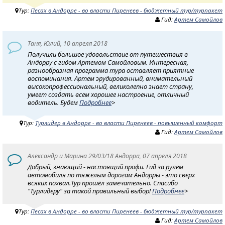
Тур:
Песах в Андорре - во власти Пиренеев - бюджетный тур/турпакет
Гид:
Артем Самойлов
Таня, Юлий, 10 апреля 2018
Получили большое удовольствие от путешествия в
Андорру с гидом Артемом Самойловым. Интересная,
разнообразная программа тура оставляет приятные
воспоминания. Артем эрудированный, внимательный
высокопрoфессиональный, великолепно знает страну,
умеет создать всем хорошее настроение, отличный
водитель. Будем
Подробнее
>
Тур:
Турлидер в Андорре - во власти Пиренеев - повышенный комфорт
Гид:
Артем Самойлов
Александр и Марина 29/03/18 Андорра, 07 апреля 2018
Добрый, знающий - настоящий профи. Гид за рулем
автомобиля по тяжелым дорогам Андорры - это сверх
всяких похвал.Тур прошёл замечательно. Спасибо
"Турлидеру" за такой правильный выбор!
Подробнее
>
Тур:
Песах в Андорре - во власти Пиренеев - бюджетный тур/турпакет
Гид:
Артем Самойлов