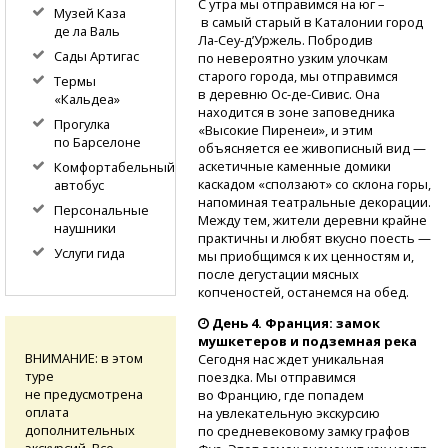
С утра мы отправимся на юг –
Музей Каза
в самый старый в Каталонии город
де ла Валь
Ла-Сеу-д’Уржель.
Побродив
Сады Артигас
по невероятно узким улочкам
старого города, мы отправимся
Термы
в деревню
Ос-де-Сивис.
Она
«Кальдеа»
находится в зоне заповедника
Прогулка
«Высокие Пиренеи», и этим
по Барселоне
объясняется ее живописный вид —
аскетичные каменные домики
Комфортабельный
каскадом «сползают» со склона горы,
автобус
напоминая театральные декорации.
Персональные
Между тем, жители деревни крайне
наушники
практичны и любят вкусно поесть —
Услуги гида
мы приобщимся к их ценностям и,
после дегустации мясных
копченостей, останемся на обед.
День 4. Франция: замок
мушкетеров и подземная река
ВНИМАНИЕ: в этом
Сегодня нас ждет уникальная
туре
поездка. Мы отправимся
не предусмотрена
во Францию, где попадем
оплата
на увлекательную экскурсию
дополнительных
по средневековому замку графов