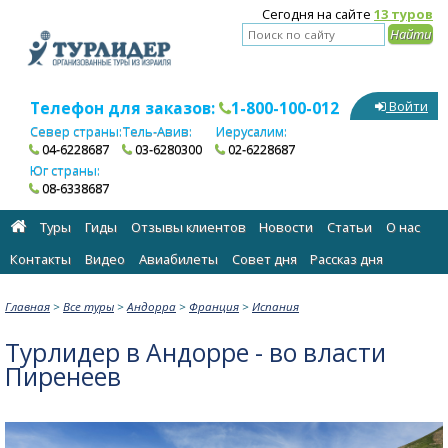
Сегодня на сайте
13 туров
Телефон для заказов:
1-800-100-012
Войти
Север страны:
Тель-Авив:
Иерусалим:
04-6228687
03-6280300
02-6228687
Юг страны:
08-6338687
Туры
Гиды
Отзывы клиентов
Новости
Статьи
О нас
Контакты
Видео
Авиабилеты
Cовет дня
Рассказ дня
Главная
>
Все туры
>
Андорра
>
Франция
>
Испания
Турлидер в Андорре - во власти
Пиренеев