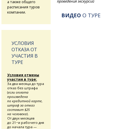
проведения экскурсий
а также общего
расписания туров
компании.
ВИДЕО
О ТУРЕ
УСЛОВИЯ
ОТКАЗА ОТ
УЧАСТИЯ В
ТУРЕ
Условия отмены
участия в туре:
За два месяца до тура
отказ без штрафа
(
если оплата
произведена
по кредитной карте,
штраф за отказ
составит $25
на человека
).
От двух месяцев
до 21−и рабочего дня
до начала тура —