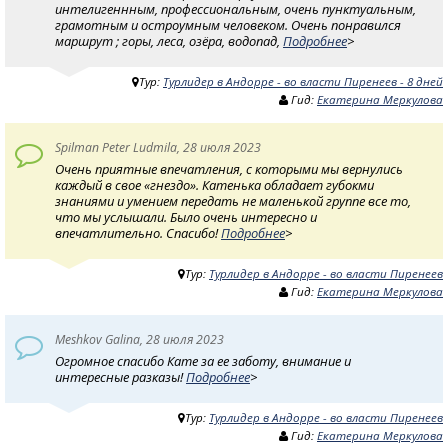
интелигеннным, профессиональным, очень пунктуальным,
грамотным и остроумным человеком. Очень понравился
маршрут ; горы, леса, озёра, водопад,
Подробнее
>
Тур:
Турлидер в Андорре - во власти Пиренеев - 8 дней
Гид:
Екатерина Меркулова
Spilman Peter Ludmila, 28 июля 2023
Очень приятные впечатления, с которыми мы вернулись
каждый в свое «гнездо». Катенька обладает губокми
знаниями и умением передать не маленькой группе все то,
что мы услышали. Было очень интересно и
впечатлительно. Спасибо!
Подробнее
>
Тур:
Турлидер в Андорре - во власти Пиренеев
Гид:
Екатерина Меркулова
Meshkov Galina, 28 июля 2023
Огромное спасибо Кате за ее заботу, внимание и
интересные разказы!
Подробнее
>
Тур:
Турлидер в Андорре - во власти Пиренеев
Гид:
Екатерина Меркулова