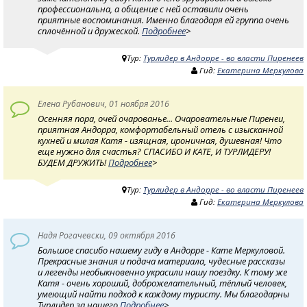
профессиональна, а общение с ней оставили очень
приятные воспоминания. Именно благодаря ей группа очень
сплочённой и дружеской.
Подробнее
>
Тур:
Турлидер в Андорре - во власти Пиренеев
Гид:
Екатерина Меркулова
Eлена Рубанович, 01 ноября 2016
Осенняя пора, очей очарованье... Очаровательные Пиренеи,
приятная Андорра, комфортабельный отель с изысканной
кухней и милая Катя - изящная, ироничная, душевная! Что
еще нужно для счастья? CПАСИБО И КАТЕ, И ТУРЛИДЕРУ!
БУДЕМ ДРУЖИТЬ!
Подробнее
>
Тур:
Турлидер в Андорре - во власти Пиренеев
Гид:
Екатерина Меркулова
Надя Рогачевски, 09 октября 2016
Большое спасибо нашему гиду в Андорре - Кате Меркуловой.
Прекрасные знания и подача материала, чудесные рассказы
и легенды необыкновенно украсили нашу поездку. К тому же
Катя - очень хороший, доброжелательный, тёплый человек,
умеющий найти подход к каждому туристу. Мы благодарны
Турлидер за нашего
Подробнее
>