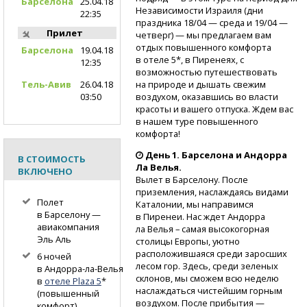
Барселона
25.04.18
Независимости Израиля (дни
22:35
праздника 18/04 — среда и 19/04 —
Прилет
четверг) — мы предлагаем вам
отдых повышенного комфорта
Барселона
19.04.18
в отеле 5*, в Пиренеях, с
12:35
возможностью путешествовать
на природе и дышать свежим
Тель-Авив
26.04.18
воздухом, оказавшись во власти
03:50
красоты и вашего отпуска. Ждем вас
в нашем туре повышенного
комфорта!
День 1. Барселона и Андорра
В СТОИМОСТЬ
Ла Велья.
ВКЛЮЧЕНО
Вылет в Барселону. После
приземления, наслаждаясь видами
Полет
Каталонии, мы направимся
в Барселону —
в Пиренеи. Нас ждет Андорра
авиакомпания
ла Велья – самая высокогорная
Эль Аль
столицы Европы, уютно
расположившаяся среди заросших
6 ночей
лесом гор. Здесь, среди зеленых
в Андорра-ла-Велья
склонов, мы сможем всю неделю
в
отеле Plaza 5
*
наслаждаться чистейшим горным
(повышенный
воздухом. После прибытия —
комфорт)