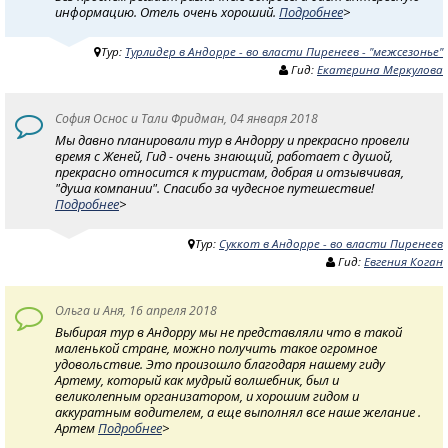
информацию. Отель очень хороший.
Подробнее
>
Тур:
Турлидер в Андорре - во власти Пиренеев - "межсезонье"
Гид:
Екатерина Меркулова
София Оснос и Тали Фридман, 04 января 2018
Мы давно планировали тур в Андорру и прекрасно провели
время с Женей, Гид - очень знающий, работает с душой,
прекрасно относится к туристам, добрая и отзывчивая,
"душа компании". Спасибо за чудесное путешествие!
Подробнее
>
Тур:
Суккот в Андорре - во власти Пиренеев
Гид:
Евгения Коган
Ольга и Аня, 16 апреля 2018
Выбирая тур в Андорру мы не представляли что в такой
маленькой стране, можно получить такое огромное
удовольствие. Это произошло благодаря нашему гиду
Артему, который как мудрый волшебник, был и
великолепным организатором, и хорошим гидом и
аккуратным водителем, а еще выполнял все наше желание .
Артем
Подробнее
>