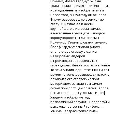
Причём, Йозеф Хардмут был не
только выдающимся архитектором,
но и одарённым изобретателем.
Более того, в 1790 году он основал
фирму, завоевавшую всемирную
славу. И назвал её в честь
крупнейшего в истории алмаза,
в настоящее время украшающего
корону королевы Елизаветы II —
Кох-и-нор.
Иными словами, именно
Йозеф Хардмут основал фирму,
очень скоро ставшую одним
из мировых лидеров
в производстве грифельных
карандашей. Дело в том, что в конце
18 века Англия, единственная на тот
момент страна добывавшая графит,
объявила его стратегическим
материалом, вызвав тем самым
гигантский рост цен по всей Европе.
В этих непростых условиях Йозеф
Хардмут изобрёл метод,
позволявший получать недорогой и
высококачественный грифель –
он смешал графитовую пыль