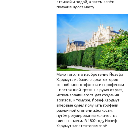
с глиной и водой, а затем запёк
получившуюся массу.
Мало того, что изобретение Йозефа
Хардмута избавило архитекторов
от побочного эффекта их профессии
– постоянной грязи на руках от угля,
использовавшегося для создания
эскизов, к тому же, Йозеф Хардмут
впервые сумел получить грифели
различной степени жёсткости,
путём регулирования количества
глины в смеси. В 1802 году Йозеф
Хардмут запатентовал своё