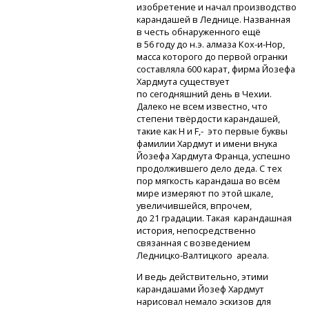
изобретение и начал производство
карандашей в Леднице. Названная
в честь обнаруженного ещё
в 56 году до н.э. алмаза
Кох-и-Нор,
масса которого до первой огранки
составляла 600 карат, фирма Йозефа
Хардмута существует
по сегодняшний день в Чехии.
Далеко не всем известно, что
степени твёрдости карандашей,
такие как
H и F,-
это первые буквы
фамилии Хардмут и имени внука
Йозефа Хардмута Франца, успешно
продолжившего дело деда. С тех
пор мягкость карандаша во всём
мире измеряют по этой шкале,
увеличившейся, впрочем,
до 21 градации. Такая карандашная
история, непосредственно
связанная с возведением
Ледницко-Валтицкого
ареала.
И ведь действительно, этими
карандашами Йозеф Хардмут
нарисовал немало эскизов для