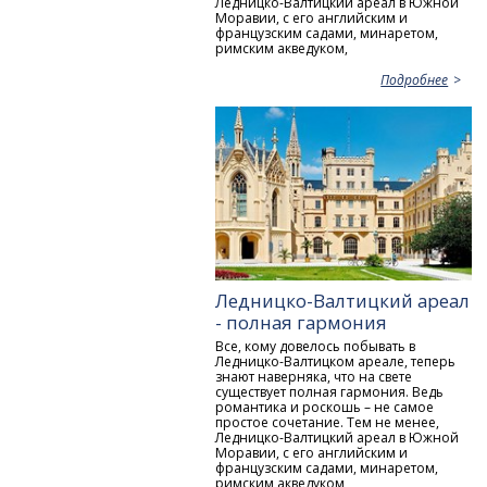
Ледницко-Валтицкий ареал в Южной
Моравии, с его английским и
французским садами, минаретом,
римским акведуком,
Подробнее
Ледницко-Валтицкий ареал
- полная гармония
Все, кому довелось побывать в
Ледницко-Валтицком ареале, теперь
знают наверняка, что на свете
существует полная гармония. Ведь
романтика и роскошь – не самое
простое сочетание. Тем не менее,
Ледницко-Валтицкий ареал в Южной
Моравии, с его английским и
французским садами, минаретом,
римским акведуком,