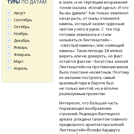
ТУРЫ
ПО ДАТАМ
в скале, и не терпящим возражения
тоном сказала: «Копай здесь!». И что
Август
бы вы думали? Как только землекоп
начал рыть, от скалы отвалился
Сентябрь
камень, который засиял чудесным
Октябрь
светом у него в руках. С тех пор
Ноябрь
потомки землекопа и стали
называться Лихтенштейн –
Декабрь
«светлый камень», или «сияющий
Январь
камень». Такая легенда. Ей можно
Февраль
верить или не доверять, но факт
Март
остаётся фактом – богатства князей
Лихтенштейн на протяжении веков
Апрель
было поистине несметным. Поэтому
их желание построить самый
красивый парк в Европе был
не только мечтой, но и вполне
реализуемым проектом.
Интересно, что большая часть
поражающих воображение
строений
Ледницко-Валтицкого
ареала рождена талантом главного
придворного архитектора князей
Лихтенштейн Йозефа Хардмута.