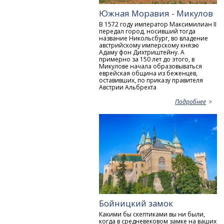
Южная Моравия - Микулов
В 1572 году император Максимилиан II
передал город, носивший тогда
название Никольсбург, во владение
австрийскому имперскому князю
Адаму фон Дихтриштейну. А
примерно за 150 лет до этого, в
Микулове начала образовываться
еврейская община из беженцев,
оставивших, по приказу правителя
Австрии Альбрехта
Подробнее
Бойницкий замок
Какими бы скептиками вы ни были,
когда в средневековом замке на ваших