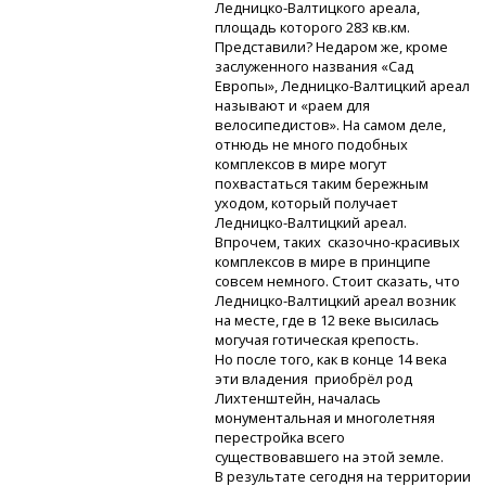
Ледницко-Валтицкого
ареала,
площадь которого 283 кв.км.
Представили? Недаром же, кроме
заслуженного названия «Сад
Европы»,
Ледницко-Валтицкий
ареал
называют и «раем для
велосипедистов». На самом деле,
отнюдь не много подобных
комплексов в мире могут
похвастаться таким бережным
уходом, который получает
Ледницко-Валтицкий
ареал.
Впрочем, таких
сказочно-красивых
комплексов в мире в принципе
совсем немного. Стоит сказать, что
Ледницко-Валтицкий
ареал возник
на месте, где в 12 веке высилась
могучая готическая крепость.
Но после того, как в конце 14 века
эти владения приобрёл род
Лихтенштейн, началась
монументальная и многолетняя
перестройка всего
существовавшего на этой земле.
В результате сегодня на территории