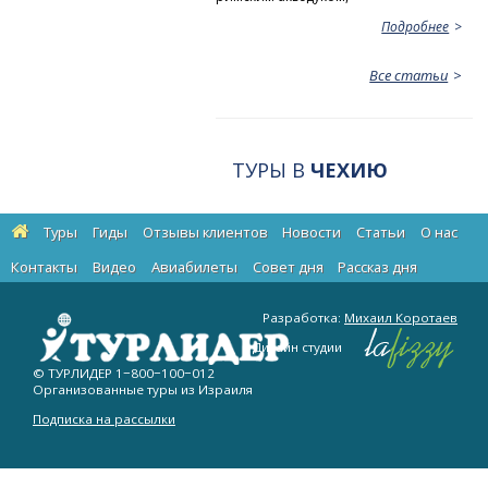
Подробнее
Все статьи
ТУРЫ В
ЧЕХИЮ
Туры
Гиды
Отзывы клиентов
Новости
Статьи
О нас
Контакты
Видео
Авиабилеты
Cовет дня
Рассказ дня
Разработка:
Михаил Коротаев
Дизайн студии
© ТУРЛИДЕР
1−800−100−012
Организованные туры из Израиля
Подписка на рассылки