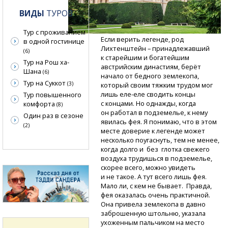
ВИДЫ
ТУРОВ
Тур с проживанием
Если верить легенде, род
в одной гостинице
Лихтенштейн – принадлежавший
(6)
к старейшим и богатейшим
Тур на Рош ха-
австрийским династиям, берёт
Шана
(6)
начало от бедного землекопа,
Тур на Суккот
(3)
который своим тяжким трудом мог
лишь
еле-еле
сводить концы
Тур повышенного
с концами. Но однажды, когда
комфорта
(8)
он работал в подземелье, к нему
Один раз в сезоне
явилась фея. Я понимаю, что в этом
(2)
месте доверие к легенде может
несколько поугаснуть, тем не менее,
когда долго и без глотка свежего
воздуха трудишься в подземелье,
скорее всего, можно увидеть
и не такое. А тут всего лишь фея.
Мало ли, с кем не бывает. Правда,
фея оказалась очень практичной.
Она привела землекопа в давно
заброшенную штольню, указала
ухоженным пальчиком на место