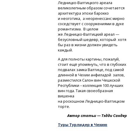
Ледницко-Валтицкого
ареала
великолепным образом сочетается
архитектура эпохи барокко
и неоготика, а неоренессанс мирно
соседствует с сооружениями в духе
романтизма. В целом
же Ледницко-Валтицкий
ареал —
безусловный шедевр, который хотя
бы раз в жизни должен увидеть
каждый.
А для полноты картины, пожалуй,
стоит ещё упомянуть, что в глубоких
подвалах замка Валтице, под самой
длинной в Чехии анфиладой залов,
разместился Салон вин Чешкской
Республики – коллекция 100 лучших
вин года. Такая своеобразная
вишенка
на роскошном Ледницко-Валтицком
торте.
Автор статьи — Тэдди Сандер
Туры Турлидер в Чехию