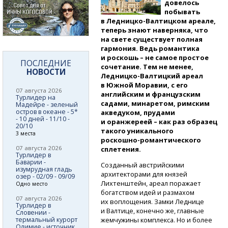
довелось
побывать
в Ледницко-Валтицком
ареале,
теперь знают наверняка, что
на свете существует полная
гармония. Ведь романтика
и роскошь – не самое простое
ПОСЛЕДНИЕ
сочетание. Тем не менее,
НОВОСТИ
Ледницко-Валтицкий
ареал
в Южной Моравии, с его
07 августа 2026
английским и французским
Турлидер на
садами, минаретом, римским
Мадейре - зеленый
остров в океане - 5*
акведуком, прудами
- 10 дней - 11/10 -
и оранжереей – как раз образец
20/10
такого уникального
3 места
роскошно-романтического
07 августа 2026
сплетения.
Турлидер в
Баварии -
Созданный австрийскими
изумрудная гладь
архитекторами для князей
озер - 02/09 - 09/09
Лихтенштейн, ареал поражает
Одно место
богатством идей и размахом
07 августа 2026
их воплощения. Замки Леднице
Турлидер в
и Валтице, конечно же, главные
Словении -
термальный курорт
жемчужины комплекса. Но и более
Олимие - источник