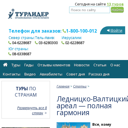
Сегодня на сайте
13 туров
Телефон для заказов:
1-800-100-012
Войти
Север страны:
Тель-Авив:
Иерусалим:
04-6228687
03-6280300
02-6228687
Юг страны:
08-6338687
Туры
Гиды
Отзывы клиентов
Новости
Статьи
О нас
Контакты
Видео
Авиабилеты
Cовет дня
Рассказ дня
Главная
>
Статьи
>
ТУРЫ
ПО
СТРАНАМ
Ледницко-Валтицки
ареал — полная
Развернуть все 8
гармония
стран
Все, кому