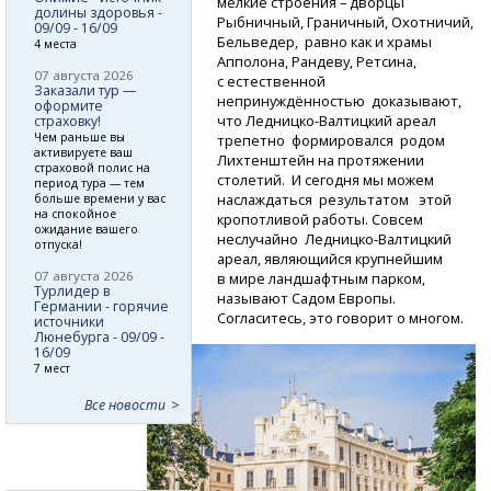
мелкие строения – дворцы
долины здоровья -
Рыбничный, Граничный, Охотничий,
09/09 - 16/09
Бельведер, равно как и храмы
4 места
Апполона, Рандеву, Ретсина,
07 августа 2026
с естественной
Заказали тур —
непринуждённостью доказывают,
оформите
что
Ледницко-Валтицкий
ареал
страховку!
Чем раньше вы
трепетно формировался родом
активируете ваш
Лихтенштейн на протяжении
страховой полис на
столетий. И сегодня мы можем
период тура — тем
наслаждаться результатом этой
больше времени у вас
на спокойное
кропотливой работы. Совсем
ожидание вашего
неслучайно
Ледницко-Валтицкий
отпуска!
ареал, являющийся крупнейшим
07 августа 2026
в мире ландшафтным парком,
Турлидер в
называют Садом Европы.
Германии - горячие
Согласитесь, это говорит о многом.
источники
Люнебурга - 09/09 -
16/09
7 мест
Все новости