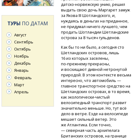
датско-норвежскую
унию, решил
выдать свою дочь Маргарет замуж
за Якова III Шотландского, и,
нуждаясь в деньгах на приданное,
ТУРЫ
ПО ДАТАМ
не придумал ничего лучшего, чем
продать Шотландии Шетландские
Август
острова за 8 тысяч гульденов.
Сентябрь
Как бы то ни было, а сегодня сто
Октябрь
Шетландских островов, лишь
Ноябрь
16 из которых заселены,
Декабрь
по-прежнему
прекрасны,
и восхищают дивной нетронутой
Январь
природой. В этом контексте весьма
Февраль
интересно, что автомобиль —
Март
главное транспортное средство на
Шетландских островах, в то время,
Апрель
как
экологически-чистый
велосипедный транспорт развит
значительно меньше. Но, тут всё
дело в ветре. Езде на велосипеде
мешает сильный ветер. Это
же Атлантика. Если точно,
— северная часть архипелага
Британских островов, на границе