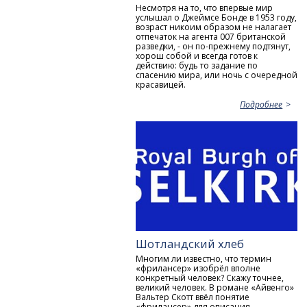
Несмотря на то, что впервые мир
услышал о Джеймсе Бонде в 1953 году,
возраст никоим образом не налагает
отпечаток на агента 007 британской
разведки, - он по-прежнему подтянут,
хорош собой и всегда готов к
действию: будь то задание по
спасению мира, или ночь с очередной
красавицей.
Подробнее
Шотландский хлеб
Многим ли известно, что термин
«фрилансер» изобрёл вполне
конкретный человек? Скажу точнее,
великий человек. В романе «Айвенго»
Вальтер Скотт ввёл понятие
«фрилансер» для описания