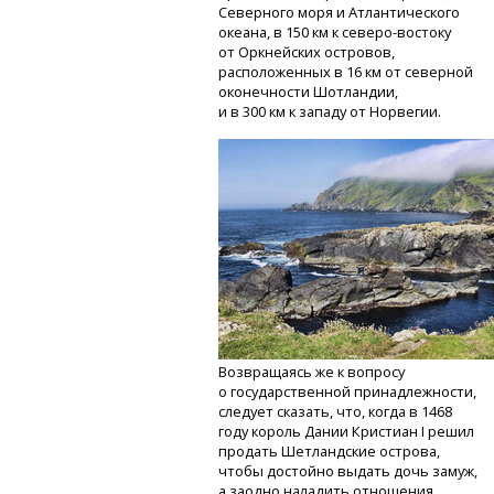
Северного моря и Атлантического
океана,
в 150 км к северо-востоку
от Оркнейских островов,
расположенных в 16 км от северной
оконечности Шотландии,
и в 300 км к западу от Норвегии.
Возвращаясь же к вопросу
о государственной принадлежности,
следует сказать, что, когда в 1468
году король Дании Кристиан I решил
продать Шетландские острова,
чтобы достойно выдать дочь замуж,
а заодно наладить отношения