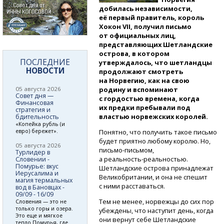
добилась независимости,
её первый правитель, король
Хокон VII, получил письмо
от официальных лиц,
представляющих Шетландские
острова, в котором
ПОСЛЕДНИЕ
утверждалось, что шетландцы
НОВОСТИ
продолжают смотреть
на Норвегию, как на свою
05 августа 2026
родину и вспоминают
Совет дня —
с гордостью времена, когда
Финансовая
их предки пребывали под
стратегия и
властью норвежских королей.
бдительность
«Копейка рубль (и
евро) бережет».
Понятно, что получить такое письмо
будет приятно любому королю. Но,
05 августа 2026
письмо-письмом,
Турлидер в
а реальность-реальностью.
Словении -
Помурье: вкус
Шетландские острова принадлежат
Иерусалима и
Великобритании, и она не спешит
магия термальных
с ними расставаться.
вод в Бановцах -
09/09 - 16/09
Тем не менее, норвежцы до сих пор
Словения — это не
только горы и озера.
убеждены, что наступит день, когда
Это еще и мягкое
они вернут себе Шетландские
тепло Помурья, где