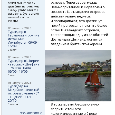
острова. Переговоры между
земля дышит паром
целебных источников,
Великобританией и Норвегией о
а люди улыбаются так
возврате Шетландских островов
искренне, будто знают
действительно ведутся,
главный секрет
и поговаривают, что достигнут
счастья.
некий прогресс, но пока что более
05 августа 2026
сотни Шетландских островов,
Турлидер в
составляющих одну из 32 областей
Германии - горячие
источники
Шотландии Шетланд, остаются
Люнебурга - 09/09 -
владением британской короны.
16/09
7 мест
05 августа 2026
Турлидер в Штирии
- в гостях у Штефана
- Рош ха-Шана -
09/09 - 16/09
5 мест
05 августа 2026
Турлидер на
Мадейре - зеленый
остров в океане - 5*
- 10 дней - 11/10 -
20/10
В то же время, бессмысленно
3 места
спорить с тем, что
Все новости
колонизированные в 9 веке