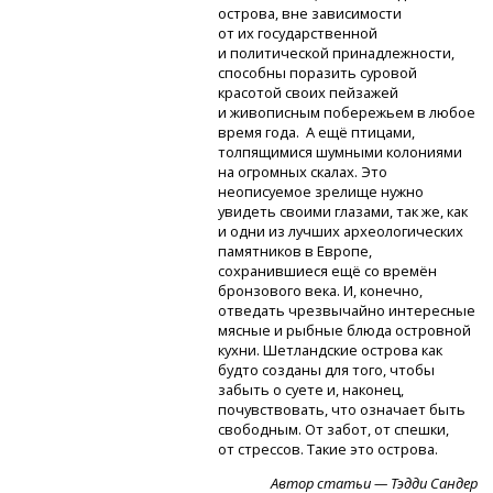
острова, вне зависимости
от их государственной
и политической принадлежности,
способны поразить суровой
красотой своих пейзажей
и живописным побережьем в любое
время года. А ещё птицами,
толпящимися шумными колониями
на огромных скалах. Это
неописуемое зрелище нужно
увидеть своими глазами, так же, как
и одни из лучших археологических
памятников в Европе,
сохранившиеся ещё со времён
бронзового века. И, конечно,
отведать чрезвычайно интересные
мясные и рыбные блюда островной
кухни. Шетландские острова как
будто созданы для того, чтобы
забыть о суете и, наконец,
почувствовать, что означает быть
свободным. От забот, от спешки,
от стрессов. Такие это острова.
Автор статьи — Тэдди Сандер