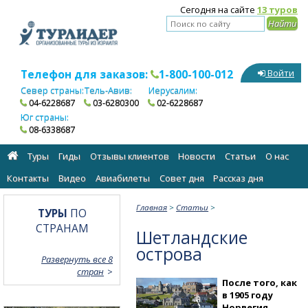
Сегодня на сайте
13 туров
Телефон для заказов:
1-800-100-012
Войти
Север страны:
Тель-Авив:
Иерусалим:
04-6228687
03-6280300
02-6228687
Юг страны:
08-6338687
Туры
Гиды
Отзывы клиентов
Новости
Статьи
О нас
Контакты
Видео
Авиабилеты
Cовет дня
Рассказ дня
Главная
>
Статьи
>
ТУРЫ
ПО
СТРАНАМ
Шетландские
острова
Развернуть все 8
стран
После того, как
в 1905 году
Норвегия