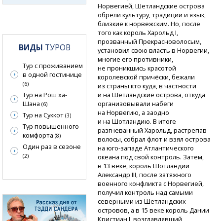
Норвегией, Шетландские острова
обрели культуру, традиции и язык,
близкие к норвежским. Но, после
того как король Харольд I,
прозванный Прекрасноволосым,
ВИДЫ
ТУРОВ
установил свою власть в Норвегии,
многие его противники,
Тур с проживанием
не проникшись красотой
в одной гостинице
королевской причёски, бежали
(6)
из страны кто куда, в частности
Тур на Рош ха-
и на Шетландские острова, откуда
Шана
организовывали набеги
(6)
на Норвегию, а заодно
Тур на Суккот
(3)
и на Шотландию. В итоге
Тур повышенного
разгневанный Харольд, растрепав
комфорта
(8)
волосы, собрал флот и взял острова
Один раз в сезоне
на юго-западе
Атлантического
(2)
океана под свой контроль. Затем,
в 13 веке, король Шотландии
Александр III, после затяжного
военного конфликта с Норвегией,
получил контроль над самыми
северными из Шетландских
островов, а в 15 веке король Дании
Кристиан I, возглавлявший