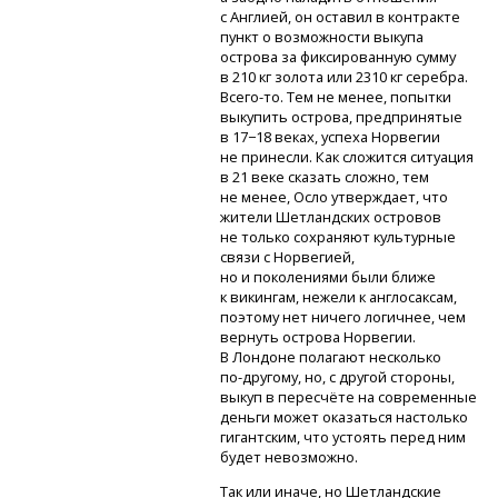
с Англией, он оставил в контракте
пункт о возможности выкупа
острова за фиксированную сумму
в 210 кг золота или 2310 кг серебра.
Всего-то.
Тем не менее, попытки
выкупить острова, предпринятые
в 17−18 веках, успеха Норвегии
не принесли. Как сложится ситуация
в 21 веке сказать сложно, тем
не менее, Осло утверждает, что
жители Шетландских островов
не только сохраняют культурные
связи с Норвегией,
но и поколениями были ближе
к викингам, нежели к англосаксам,
поэтому нет ничего логичнее, чем
вернуть острова Норвегии.
В Лондоне полагают несколько
по-другому,
но, с другой стороны,
выкуп в пересчёте на современные
деньги может оказаться настолько
гигантским, что устоять перед ним
будет невозможно.
Так или иначе, но Шетландские