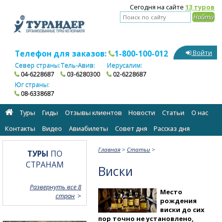
Сегодня на сайте
13 туров
Телефон для заказов:
1-800-100-012
Войти
Север страны:
Тель-Авив:
Иерусалим:
04-6228687
03-6280300
02-6228687
Юг страны:
08-6338687
Туры
Гиды
Отзывы клиентов
Новости
Статьи
О нас
Контакты
Видео
Авиабилеты
Cовет дня
Рассказ дня
Главная
>
Статьи
>
ТУРЫ
ПО
СТРАНАМ
Виски
Развернуть все 8
Место
стран
рождения
виски до сих
пор точно не установлено,