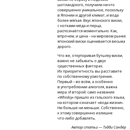
шотландского, получили нечто
совершенно уникальное, поскольку
в Японии и другой климат, и вода
более мягкая. Вкус японского виски,
с нотками мёда и перца,
распознаётся моментально. Как,
впрочем, и цена – на мировом рынке
японский виски оценивается весьма
дорого.
Что же, откупоривая бутылку виски,
важно не забывать о двух
существенных факторах.
Их приоритетность вы расставите
по собственному усмотрение.
Первый – во всём, а особенно
в употреблении алкоголя, важна
мера. И второй: само название
«Whisky» пришло из гэльского языка,
на котором означает «вода жизни».
Ни больше ни меньше. Собственно,
к этому совершенно излишне
что-либо
добавлять.
Автор статьи — Тэдди Сандер