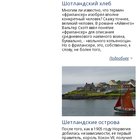
Шотландский хлеб
Многим ли известно, что термин
«фрилансер» изобрёл вполне
конкретный человек? Скажу точнее,
великий человек. В романе «Айвенго»
Вальтер Скотт ввёл понятие
«фрилансер» для описания
средневекового наёмного воина,
буквально, - «вольного копьеносца».
Но о фрилансере, это, собственно, к
слову, не более того,
Подробнее
Шетландские острова
После того, как в 1905 году Норвегия
добилась независимости, её первый
правитель, король Хокон VII, получил