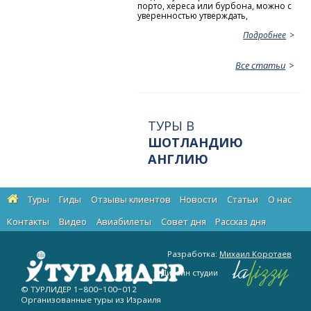
порто, хереса или бурбона, можно с
уверенностью утверждать,
Подробнее
Все статьи
ТУРЫ В
ШОТЛАНДИЮ
АНГЛИЮ
Туры
Гиды
Отзывы клиентов
Новости
Статьи
О нас
Контакты
Видео
Авиабилеты
Cовет дня
Рассказ дня
Разработка:
Михаил Коротаев
Дизайн студии
© ТУРЛИДЕР
1−800−100−012
Организованные туры из Израиля