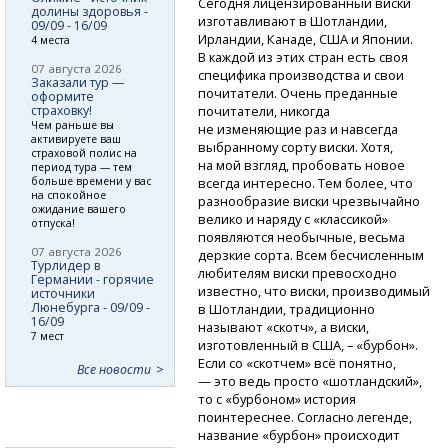
Сегодня лицензированный виски
долины здоровья -
изготавливают в Шотландии,
09/09 - 16/09
Ирландии, Канаде, США и Японии.
4 места
В каждой из этих стран есть своя
07 августа 2026
специфика производства и свои
Заказали тур —
почитатели. Очень преданные
оформите
страховку!
почитатели, никогда
Чем раньше вы
не изменяющие раз и навсегда
активируете ваш
выбранному сорту виски. Хотя,
страховой полис на
на мой взгляд, пробовать новое
период тура — тем
больше времени у вас
всегда интересно. Тем более, что
на спокойное
разнообразие виски чрезвычайно
ожидание вашего
велико и наряду с «классикой»
отпуска!
появляются необычные, весьма
07 августа 2026
дерзкие сорта. Всем бесчисленным
Турлидер в
любителям виски превосходно
Германии - горячие
известно, что виски, производимый
источники
Люнебурга - 09/09 -
в Шотландии, традиционно
16/09
называют «скотч», а виски,
7 мест
изготовленный в США, – «бурбон».
Если со «скотчем» всё понятно,
Все новости
— это ведь просто «шотландский»,
то с «бурбоном» история
поинтереснее. Согласно легенде,
название «бурбон» происходит