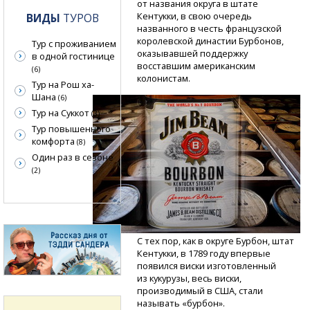
от названия округа в штате
Кентукки, в свою очередь
ВИДЫ
ТУРОВ
названного в честь французской
королевской династии Бурбонов,
Тур с проживанием
оказывавшей поддержку
в одной гостинице
восставшим американским
(6)
колонистам.
Тур на Рош ха-
Шана
(6)
Тур на Суккот
(3)
Тур повышенного
комфорта
(8)
Один раз в сезоне
(2)
С тех пор, как в округе Бурбон, штат
Кентукки, в 1789 году впервые
появился виски изготовленный
из кукурузы, весь виски,
производимый в США, стали
называть «бурбон».