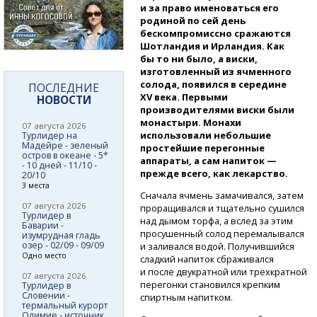
и за право именоваться его
родиной по сей день
бескомпромиссно сражаются
Шотландия и Ирландия. Как
бы то ни было, а виски,
изготовленный из ячменного
солода, появился в середине
ПОСЛЕДНИЕ
ХV века. Первыми
НОВОСТИ
производителями виски были
монастыри. Монахи
07 августа 2026
использовали небольшие
Турлидер на
Мадейре - зеленый
простейшие перегонные
остров в океане - 5*
аппараты, а сам напиток —
- 10 дней - 11/10 -
прежде всего, как лекарство.
20/10
3 места
Сначала ячмень замачивался, затем
07 августа 2026
проращивался и тщательно сушился
Турлидер в
над дымом торфа, а вслед за этим
Баварии -
просушенный солод перемалывался
изумрудная гладь
озер - 02/09 - 09/09
и заливался водой. Получившийся
Одно место
сладкий напиток сбраживался
и после двукратной или трехкратной
07 августа 2026
перегонки становился крепким
Турлидер в
Словении -
спиртным напитком.
термальный курорт
Олимие - источник