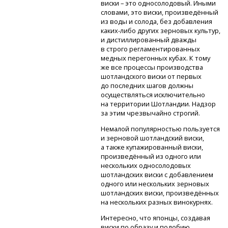
виски – это односолодовый. Иными
словами, это виски, произведённый
из воды и солода, без добавления
каких-либо
других зерновых культур,
и дистиллированный дважды
в строго регламентированных
медных перегонных кубах. К тому
же все процессы производства
шотландского виски от первых
до последних шагов должны
осуществляться исключительно
на территории Шотландии. Надзор
за этим чрезвычайно строгий.
Немалой популярностью пользуется
и зерновой шотландский виски,
а также купажированный виски,
произведённый из одного или
нескольких односолодовых
шотландских виски с добавлением
одного или нескольких зерновых
шотландских виски, произведённых
на нескольких разных винокурнях.
Интересно, что японцы, создавая
виски по образу и подобию