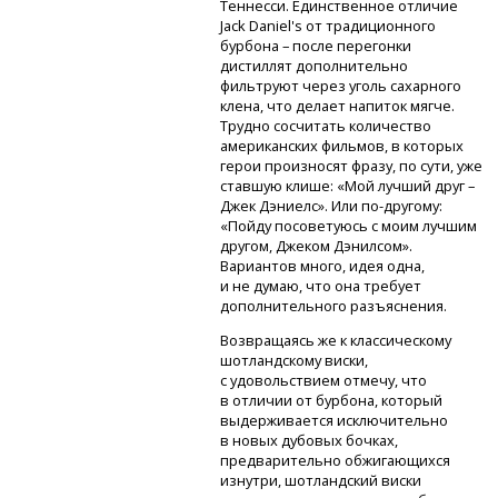
Теннесси. Единственное отличие
Jack Daniel's от традиционного
бурбона – после перегонки
дистиллят дополнительно
фильтруют через уголь сахарного
клена, что делает напиток мягче.
Трудно сосчитать количество
американских фильмов, в которых
герои произносят фразу, по сути, уже
ставшую клише: «Мой лучший друг –
Джек Дэниелс». Или
по-другому:
«Пойду посоветуюсь с моим лучшим
другом, Джеком Дэнилсом».
Вариантов много, идея одна,
и не думаю, что она требует
дополнительного разъяснения.
Возвращаясь же к классическому
шотландскому виски,
с удовольствием отмечу, что
в отличии от бурбона, который
выдерживается исключительно
в новых дубовых бочках,
предварительно обжигающихся
изнутри, шотландский виски