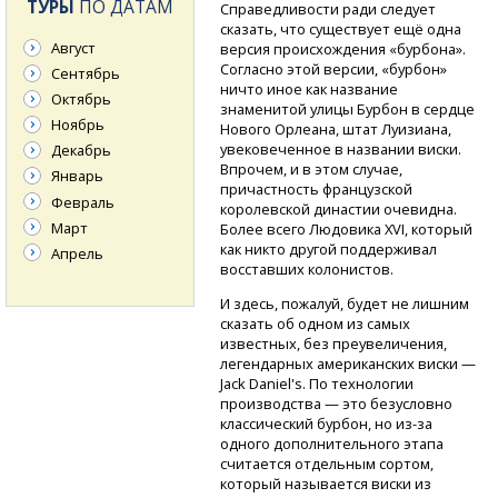
ТУРЫ
ПО ДАТАМ
Справедливости ради следует
сказать, что существует ещё одна
Август
версия происхождения «бурбона».
Согласно этой версии, «бурбон»
Сентябрь
ничто иное как название
Октябрь
знаменитой улицы Бурбон в сердце
Ноябрь
Нового Орлеана, штат Луизиана,
увековеченное в названии виски.
Декабрь
Впрочем, и в этом случае,
Январь
причастность французской
Февраль
королевской династии очевидна.
Март
Более всего Людовика XVI, который
как никто другой поддерживал
Апрель
восставших колонистов.
И здесь, пожалуй, будет не лишним
сказать об одном из самых
известных, без преувеличения,
легендарных американских виски —
Jack Daniel's. По технологии
производства — это безусловно
классический бурбон,
но из-за
одного дополнительного этапа
считается отдельным сортом,
который называется виски из