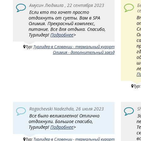
Амусин Людмила , 22 сентября 2023
Б
с
Если кто то хочет просто
В
отдохнуть от суеты. Вам в SPA
о
Олимия. Прекрасный комплекс,
С
питание. Все для отдыха. Спасибо,
О
Турлидер!
Подробнее
>
с
п
Тур:
Турлидер в Словении - термальный курорт
г
Олимия - дополнительный заезд
о
ш
л
П
Тур
Rogachevski Nadezhda, 26 июля 2023
S
Все было великолепно! Отлично
З
отдохнули. Большое спасибо,
п
Турлидер!
Подробнее
>
Т
с
в
Тур:
Турлидер в Словении - термальный курорт