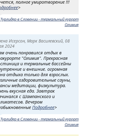
очется, полное умиротворение !!!
одробнее
>
:
Турлидер в Словении - термальный курорт
Олимия
лена Исерсон, Марк Василевский, 08
ая 2024
ам очень понравился отдых в
пакурорте "Олимия". Прекрасная
остиница и термальные бассейны
нутренние и внешние. огромная
она отдыха только для взрослых.
азличные оздоровительные сауны,
еансы медитации, физкультура.
чень вкусная еда. Завтрак
ачинался с Шампанского и
еликатесов. Вечером
еобыкновенные
Подробнее
>
:
Турлидер в Словении - термальный курорт
Олимия