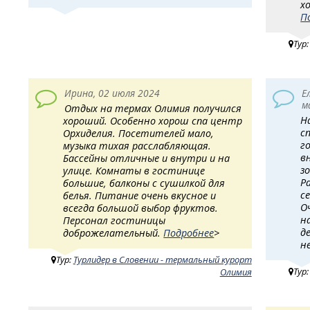
х
П
Тур
Ирина, 02 июля 2024
Е
м
Отдых на термах Олимия получился
Н
хороший. Особенно хорош спа центр
с
Орхиделия. Посетителей мало,
г
музыка тихая расслабляющая.
в
Бассейны отличные и внутри и на
з
улице. Комнаты в гостинице
Р
большие, балконы с сушилкой для
с
белья. Питание очень вкусное и
О
всегда большой выбор фруктов.
н
Персонал гостиницы
д
доброжелательный.
Подробнее
>
н
Тур:
Турлидер в Словении - термальный курорт
Тур
Олимия