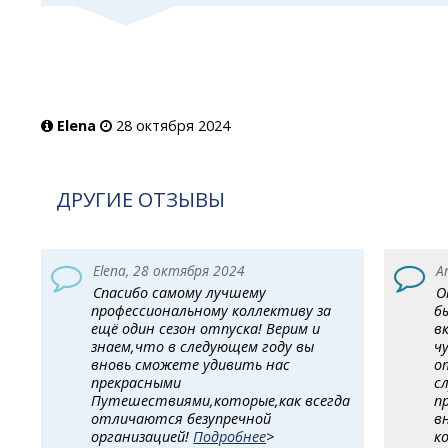
Elena
28 октября 2024
ДРУГИЕ ОТЗЫВЫ
Elena, 28 октября 2024
A
Спасибо самому лучшему
О
профессиональному коллективу за
б
ещё один сезон отпуска! Верим и
в
знаем,что в следующем году вы
ч
вновь сможете удивить нас
о
прекрасными
с
Путешествиями,которые,как всегда
п
отличаются безупречной
в
организацией!
Подробнее
>
к