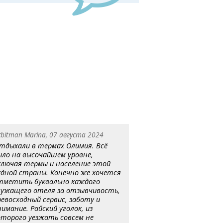
rbitman Marina, 07 августа 2024
тдыхали в термах Олимия. Всё
ыло на высочайшем уровне,
ключая термы и население этой
удной страны. Конечно же хочется
тметить буквально каждого
лужащего отеля за отзывчивость,
ревосходный сервис, заботу и
нимание. Райский уголок, из
оторого уезжать совсем не