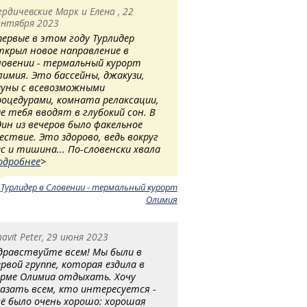
ердичевские Марк и Елена , 22
ентября 2023
первые в этом году Турлидер
ткрыл новое направление в
ловении - термальный курорт
лимия. Это бассейны, джакузи,
ауны с всевозможными
роцедурами, комната релаксации,
де тебя вводят в глубокий сон. В
дин из вечеров было факельное
ествие. Это здорово, ведь вокруг
ес и тишина... По-словенски хвала
одробнее
>
:
Турлидер в Словении - термальный курорт
Олимия
havit Peter, 29 июня 2023
дравствуйте всем! Мы были в
ервой группе, которая ездила в
ерме Олимиа отдыхать. Хочу
казать всем, кто интересуется -
сё было очень хорошо: хорошая