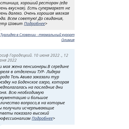
остиница, хороший ресторан (еда
чень вкусная). Есть супермаркет не
чень далеко. Очень хорошая мягкая
ода. Всем советую! До свидания,
етр Шавит
Подробнее
>
:
Турлидер в Словении - термальный курорт
Олимия
осиф Городецкий. 10 июня 2022 ., 12
юня 2022
 и моя жена пенсионеры.В середине
преля в отделении ТУР- Лидера
орода Тель Авива заказали тур
оездку на Боденское озеро, которая
редполагалась на последние дни
юня. Всю необходимую
окументацию и большое
оличество вопросо,в на которые
ы получили исчерпывающие
тветы показало высокий
рофессионализм
Подробнее
>