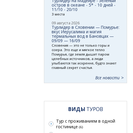
Турлидер на Мадейре - зеленый
остров в океане - 5* - 10 дней -
11/10 - 20/10
3 места
09 августа 2026
Турлидер в Словении — Помурье:
вкус Иерусалима и магия
термальных вод в Бановцах —
09/09 — 16/09
Словения — это не только горы и
озера. Это еще и мягкое тепло
Помурья, где земля дышит паром
целебных источников, а люди
улыбаются так искренне, будто знают
главный секрет счастья.
Все новости
ВИДЫ
ТУРОВ
Тур с проживанием в одной
гостинице
(6)