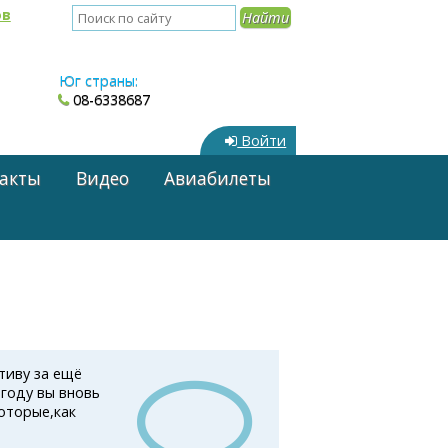
ов
Юг страны:
08-6338687
Войти
акты
Видео
Авиабилеты
тиву за ещё
 году вы вновь
оторые,как