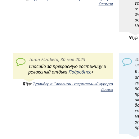
г
Олимия
о
о
в
П
Тур
Taran Elizabeta, 30 мая 2023
И
и
Спасибо за прекрасную гостиницу и
Я
релаксный отдых!
Подробнее
>
а
г
Тур:
Турлидер в Словении - термальный курорт
п
Лашко
п
и
д
к
м
о
п