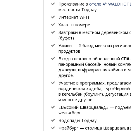
Проживание в
отеле 4* WALDHOT
местности Тоднау
Интернет Wi-Fi
Халат в номере
Завтраки в местном деревенском 
(буфет)
Ужины — 5 блюд меню из региона
продуктов
Вход в недавно обновленный
СПА
панорамный бассейн, новый компле
джакузи, инфракрасная кабина и м
другое.
Участие в программах, предлагаем
нордическая ходьба, тур «Черный 
в кегельбан (боулинг), дегустация 
и многое другое
«Высокий Шварцвальд» — подъем 
Фельдберг
Водопады Тоднау
Фрайбург — столица Шварцвальд