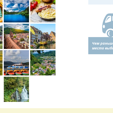
Чем раньш
место выб