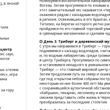
полюбуемся восхитительной панорамой 
EL
в лесной
Вогезы. Затем прогуляемся по еловым 
этот замечательный лес называется «Че
окажемся рядом с каскадным водопадом
в регионе. Освежившись в его брызгах,
Титизее, на берегах которого уютно ра
стиле
пройдемся по его главной торговой ул
в сувенирные магазинчики и сделаем ч
льных
День 3. Триберг и деревенский му
С утра мы направимся в Триберг — горо
-центр
:
поднимемся к каскаду водопадов, счи
кс саун,
и, по водным лабиринтам, среди громки
ногое
в центр Триберга. Прогуляемся по сим
и остановимся ненадолго в уникальном
Триберг — это главный мировой центр 
ых отелем:
Затем продолжим путь на север и окаже
лес», игра
где под открытом небом собраны пост
вина
некоторым из них более 400 лет! Мы у
с сохранившейся аутентичной обстанов
на гору
«бабушки», пекарню, лесопилку и много
сможем представить себе жизнь в Черном
преобразилась за последние столетия.
а