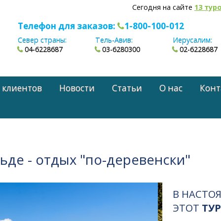
Сегодня на сайте
13 тур
Телефон для заказов:
1-800-100-012
Север страны:
Тель-Авив:
Иерусалим:
04-6228687
03-6280300
02-6228687
 клиентов
Новости
Статьи
О нас
Конт
де - отдых "по-деревенски"
В НАСТО
ЭТОТ
ТУР