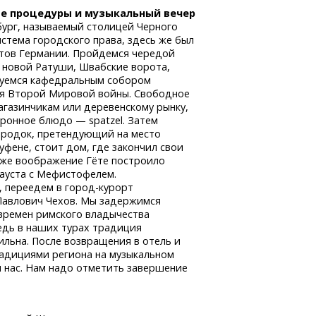
ые процедуры и музыкальный вечер
бург, называемый столицей Черного
истема городского права, здесь же был
етов Германии. Пройдемся чередой
и новой Ратуши, Швабские ворота,
буемся кафедральным собором
мя Второй Мировой войны. Свободное
газинчикам или деревенскому рынку,
ронное блюдо — spatzel. Затем
ородок, претендующий на место
уфене, стоит дом, где закончил свои
 же воображение Гёте построило
Фауста с Мефистофелем.
, переедем
в город-курорт
 Павлович Чехов. Мы задержимся
 времен римского владычества
дь в наших турах традиция
ильна. После возвращения в отель и
радициями региона на музыкальном
я нас. Нам надо отметить завершение