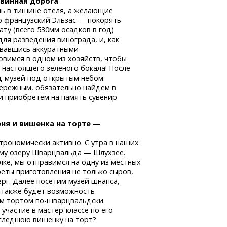
 винная дорога
нь в тишине отеля, а желающие
 французский Эльзас — покорять
ту (всего 530мм осадков в год)
для разведения винограда, и, как
овавшись аккуратными
овимся в одном из хозяйств, чтобы
настоящего зеленого бокала! После
д-музей
под открытым небом.
бережным, обязательно найдем в
 приобретем на память сувенир
рня и вишенка на торте —
трономически активно. С утра в наших
ему озеру Шварцвальда — Шлухзее.
лке, мы отправимся на одну из местных
реты приготовления не только сыров,
рг.
Далее посетим музей шнапса,
с также будет возможность
м тортом
по-шварцвальдски.
ь участие
в мастер-классе
по его
следнюю вишенку на торт?