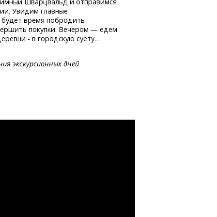
иимный Шварцвальд и отправимся
ии. Увидим главные
с будет время побродить
вершить покупки. Вечером — едем
еревни - в городскую суету…
ния экскурсионных дней