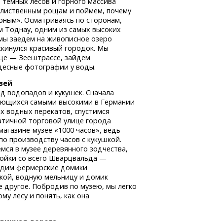
темных лесов и горного массива
и лиственным рощам и поймем, почему
рным». Осматриваясь по сторонам,
 Тоднау, одним из самых высоких
 мы заедем на живописное озеро
скинулся красивый городок. Мы
ице — Зеештрассе, зайдем
удесные фотографии у воды.
зей
д водопадов и кукушек. Сначала
тающихся самыми высокими в Германии
х водных перекатов, спустимся
патичной торговой улице города
магазине-музее
«1000 часов», ведь
по производству часов с кукушкой.
мся в музее деревянного зодчества,
ройки со всего Шварцвальда —
видим фермерские домики
кой, водную мельницу и домик
е другое. Побродив по музею, мы легко
у лесу и понять, как она