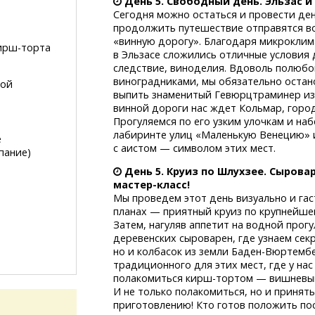
День 5. Свободный день. Эльзас и
Сегодня можно остаться и провести де
продолжить путешествие отправятся во
«винную дорогу». Благодаря микроклима
ирш-торта
в Эльзасе сложились отличные условия 
следствие, виноделия. Вдоволь полюб
виноградниками, мы обязательно остан
кой
выпить знаменитый Гевюрцтраминер из 
винной дороги нас ждет Кольмар,
горо
Прогуляемся по его узким улочкам и на
лабиринте улиц «Маленькую Венецию» и
е
с аистом — символом этих мест.
пание)
День 5. Круиз по Шлухзее. Сырова
мастер-класс!
Мы проведем этот день визуально и гас
планах — приятный круиз по крупнейш
Затем, нагуляв аппетит на водной прогу
деревенских сыроварен, где узнаем сек
но и колбасок из земли
Баден-Вюртембе
традиционного для этих мест, где у на
полакомиться
кирш-тортом
— вишневы
И не только полакомиться, но и принят
приготовлению! Кто готов положить по