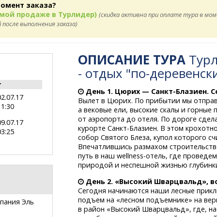
момент заказа?
ямой продаже в Турлидер)
(скидка активна при оплате тура в мо
 после выполнения заказа)
ОПИСАНИЕ ТУРА
Турл
- отдых "по-деревенск
т
День 1. Цюрих —
Санкт-Блазиен.
С
02.07.17
Вылет в Цюрих. По прибытии мы отправ
11:30
а вековые ели, высокие скалы и горные
от аэропорта до отеля. По дороге сдел
09.07.17
курорте
Санкт-Блазиен.
В этом крохотно
03:25
собор Святого Блеза, купол которого сч
Впечатлившись размахом строительства
путь в наш
wellness-отель,
где проведем
природой и неспешной жизнью глубинк
День 2. «Высокий Шварцвальд», 
Сегодня начинаются наши лесные прикл
подъем на «лесном подъемнике» на вер
пания Эль
в район «Высокий Шварцвальд», где, н