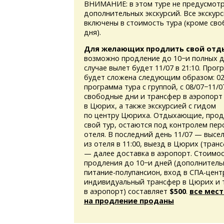
ВНИМАНИЕ: в этом туре не предусмотр
дополнительных экскурсий. Все экскур
включены в стоимость тура (кроме св
дня).
Для желающих продлить свой отд
возможно продление до 10−и полных д
случае вылет будет 11/07 в 21:10. Прог
будет сложена следующим образом: 02
программа тура с группой, с 08/07−11/
свободные дни и трансфер в аэропорт
в Цюрих, а также экскурсией с гидом
по центру Цюриха. Отдыхающие, про
свой тур, остаются под контролем пер
отеля. В последний день 11/07 — высе
из отеля в 11:00, выезд в Цюрих (тран
— далее доставка в аэропорт. Стоимо
продления до 10−и дней (дополнитель
питание-полупансион,
вход
в СПА-цент
индивидуальный трансфер в Цюрих и 
в аэропорт) составляет
$500
.
все мест
на продление проданы