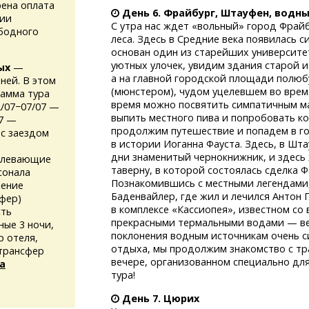
ена оплата
День 6. Фрайбург, Штауфен, водн
сии
С утра нас ждет «вольный» город Фрай
ободного
леса. Здесь в Средние века появилась с
основан один из старейших университ
уютных улочек, увидим здания старой 
ых
—
а на главной городской площади полю
ней. В этом
(мюнстером), чудом уцелевшем во вре
рамма тура
время можно посвятить симпатичным ма
/07−07/07 —
выпить местного пива и попробовать ко
07 —
продолжим путешествие и попадем в г
 с заездом
в истории Иоганна Фауста. Здесь, в Шта
дни знаменитый чернокнижник, и здесь
длевающие
таверну, в которой состоялась сделка 
сонала
Познакомившись с местными легендами
ление
Баденвайлер, где жил и лечился Антон
сфер)
в комплексе «Кассиопея», известном со
сть
прекрасными термальными водами — ве
ные 3 ночи,
поклонения водным источникам очень с
р
отеля,
отдыха, мы продолжим знакомство с т
трансфер
вечере, организованном специально дл
а
тура!
День 7. Цюрих