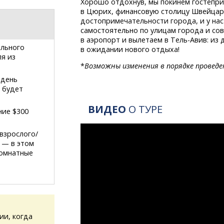
Хорошо отдохнув, мы покинем гостепр
в Цюрих, финансовую столицу Швейцар
достопримечательности города, и у на
самостоятельно по улицам города и со
в аэропорт и вылетаем
в Тель-Авив:
из д
ального
в ожидании нового отдыха!
ля из
*
Возможны изменения в порядке проведе
 день
а будет
ВИДЕО
О ТУРЕ
ние $300
взрослого/
) — в этом
комнатные
ии, когда