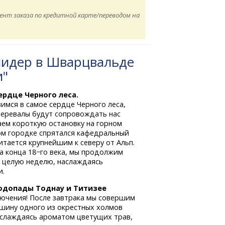
мент заказа по кредитной карте/переводом на
идер в Шварцвальде
и"
ердце Черного леса.
имся в самое сердце Черного леса,
 перевалы будут сопровождать нас
аем короткую остановку на горном
м городке спрятался кафедральный
итается крупнейшим к северу от Альп.
 конца 18−го века, мы продолжим
 целую неделю, наслаждаясь
и.
водопады Тоднау и Титизее
ючения! После завтрака мы совершим
шину одного из окрестных холмов
аслаждаясь ароматом цветущих трав,