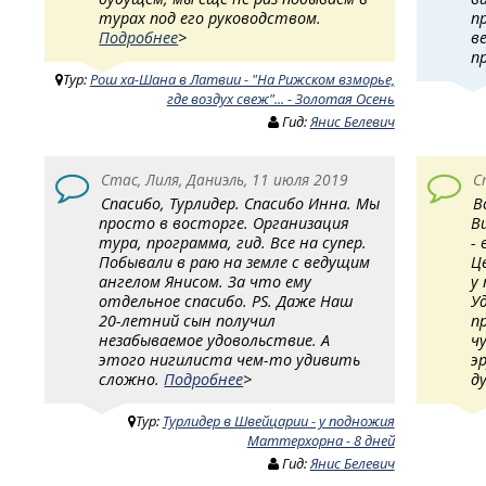
турах под его руководством.
п
Подробнее
>
в
п
Тур:
Рош ха-Шана в Латвии - "На Рижском взморье,
где воздух свеж"... - Золотая Осень
Гид:
Янис Белевич
Стас, Лиля, Даниэль, 11 июля 2019
С
Спасибо, Турлидер. Спасибо Инна. Мы
В
просто в восторге. Организация
В
тура, программа, гид. Все на супер.
- 
Побывали в раю на земле с ведущим
Ц
ангелом Янисом. За что ему
у
отдельное спасибо. PS. Даже Наш
У
20-летний сын получил
п
незабываемое удовольствие. А
ч
этого нигилиста чем-то удивить
э
сложно.
Подробнее
>
д
Тур:
Турлидер в Швейцарии - у подножия
Маттерхорна - 8 дней
Гид:
Янис Белевич