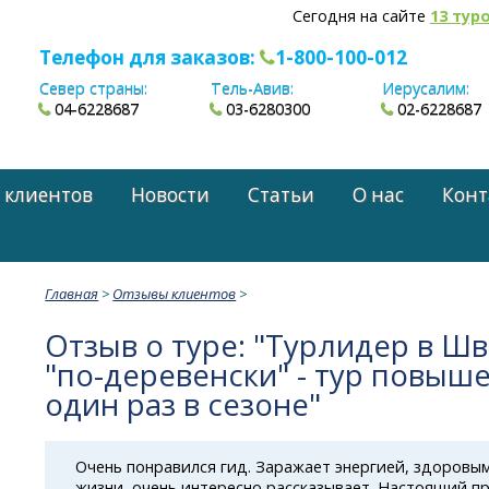
Сегодня на сайте
13 тур
Телефон для заказов:
1-800-100-012
Север страны:
Тель-Авив:
Иерусалим:
04-6228687
03-6280300
02-6228687
 клиентов
Новости
Статьи
О нас
Конт
Главная
>
Отзывы клиентов
>
Отзыв о туре: "Турлидер в Ш
"по-деревенски" - тур повыш
один раз в сезоне"
Очень понравился гид. Заражает энергией, здоровы
жизни, очень интересно рассказывает. Настоящий п