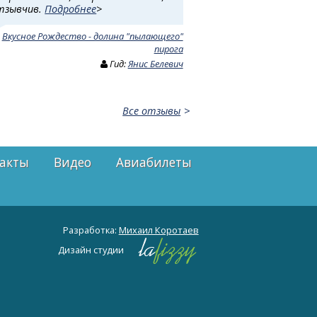
тзывчив.
Подробнее
>
:
Вкусное Рождество - долина "пылающего"
пирога
Гид:
Янис Белевич
Все отзывы
акты
Видео
Авиабилеты
Разработка:
Михаил Коротаев
Дизайн студии