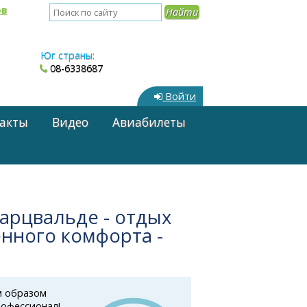
ов
Юг страны:
08-6338687
Войти
акты
Видео
Авиабилеты
варцвальде - отдых
енного комфорта -
м образом
рофессионал!