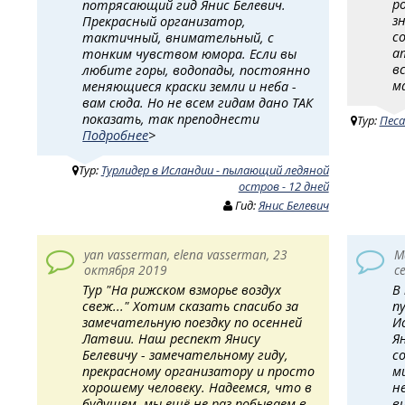
р
потрясающий гид Янис Белевич.
з
Прекрасный организатор,
с
тактичный, внимательный, с
а
тонким чувством юмора. Если вы
в
любите горы, водопады, постоянно
м
меняющиеся краски земли и неба -
вам сюда. Но не всем гидам дано ТАК
показать, так преподнести
Тур:
Песа
Подробнее
>
Тур:
Турлидер в Исландии - пылающий ледяной
остров - 12 дней
Гид:
Янис Белевич
yan vasserman, elena vasserman, 23
М
октября 2019
с
Тур "На рижском взморье воздух
В
свеж..." Хотим сказать спасибо за
п
замечательную поездку по осенней
И
Латвии. Наш респект Янису
Я
Белевичу - замечательному гиду,
с
прекрасному организатору и просто
м
хорошему человеку. Надеемся, что в
н
будущем, мы ещё не раз побываем в
в