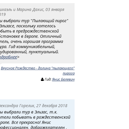
ихаэль и Марина Дахис, 03 января
019
ы выбрали тур "Пылающий пирог"
 Эльзасе, поскольку хотелось
обыть в предрождественской
бстановке в Европе. Отличный
тель, очень хорошая программа
ура. Гид коммуникабельный,
рудированный, пунктуальный.
одробнее
>
:
Вкусное Рождество - долина "пылающего"
пирога
Гид:
Янис Белевич
лександра Горелик, 27 декабря 2018
ы выбрали тур в Эльзас, т.к.
отели побывать в рождественской
вропе. Все прекрасно! Янис
рофессионален, доброжелателен ,