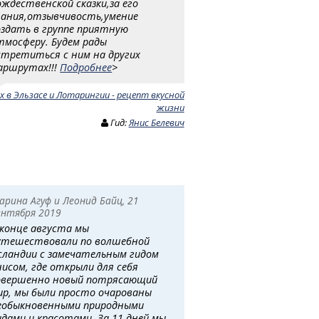
ождественской сказки,за его
нания,отзывчивость,умение
оздать в группе приятную
тмосферу. Будем рады
стретиться с ним на других
аршрутах!!!
Подробнее
>
х в Эльзасе и Лотарингии - рецепт вкусной
жизни
Гид:
Янис Белевич
арина Агуф и Леонид Байц, 21
ентября 2019
 конце августа мы
утешествовали по волшебной
сландии с замечательным гидом
нисом, где открыли для себя
овершенно новый потрясающий
ир, мы были просто очарованы
еобыкновенными природными
идами и красотами. За 11 дней мы