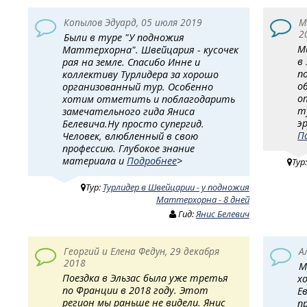
Копылов Эдуард, 05 июля 2019
М
2
Были в туре "У подножия
М
Маттерхорна". Швейцария - кусочек
в
рая на земле. Спасибо Инне и
п
коллективу Турлидера за хорошо
о
организованный тур. Особенно
о
хотим отметить и поблагодарить
т
замечательного гида Яниса
э
Белевича.Ну просто супергид.
П
Человек, влюбленный в свою
профессию. Глубокое знание
материала и
Подробнее
>
Тур
Тур:
Турлидер в Швейцарии - у подножия
Маттерхорна - 8 дней
Гид:
Янис Белевич
Георгий и Елена Федун, 29 декабря
А
2018
М
Поездка в Эльзас была уже третья
х
по Франции в 2018 году. Этот
Е
регион мы раньше не видели. Янис
п