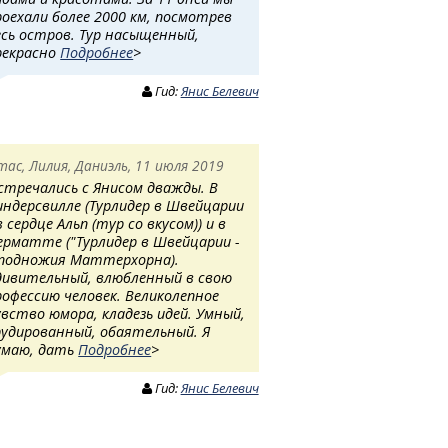
роехали более 2000 км, посмотрев
есь остров. Тур насыщенный,
рекрасно
Подробнее
>
Гид:
Янис Белевич
тас, Лилия, Даниэль, 11 июля 2019
стречались с Янисом дважды. В
индерсвилле (Турлидер в Швейцарии
в сердце Альп (тур со вкусом)) и в
ерматте ("Турлидер в Швейцарии -
 подножия Маттерхорна).
дивительный, влюбленный в свою
рофессию человек. Великолепное
увство юмора, кладезь идей. Умный,
рудированный, обаятельный. Я
умаю, дать
Подробнее
>
Гид:
Янис Белевич