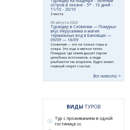
Турлидер на Мадейре - зеленый
остров в океане - 5* - 10 дней -
11/10 - 20/10
3 места
09 августа 2026
Турлидер в Словении — Помурье:
вкус Иерусалима и магия
термальных вод в Бановцах —
09/09 — 16/09
Словения — это не только горы и
озера. Это еще и мягкое тепло
Помурья, где земля дышит паром
целебных источников, а люди
улыбаются так искренне, будто знают
главный секрет счастья.
Все новости
ВИДЫ
ТУРОВ
Тур с проживанием в одной
гостинице
(6)