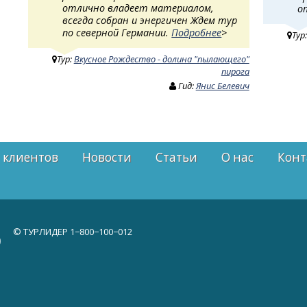
отлично владеет материалом,
о
всегда собран и энергичен Ждем тур
по северной Германии.
Подробнее
>
Тур
Тур:
Вкусное Рождество - долина "пылающего"
пирога
Гид:
Янис Белевич
 клиентов
Новости
Статьи
О нас
Конт
© ТУРЛИДЕР
1−800−100−012