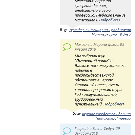
Белевича.Ну просто
супергид. Человек,
влюбленный в свою
профессию. Глубокое знание
материала и
Подробнее
>
Тур:
Турлидер в Швейцарии - у подножия
Маттерхорна - 8 дней
Михаэль и Марина Дахис, 03
января 2019
Мы выбрали тур
"Пылающий пирог" в
Эльзасе, поскольку хотелось
побыть в
предрождественской
обстановке в Европе.
Отличный отель, очень
хорошая программа тура.
Гид коммуникабельный,
эрудированный,
пунктуальный.
Подробнее
>
Тур:
Вкусное Рождество - долина
"пылающего" пирога
Георгий и Елена Федун, 29
декабря 2018