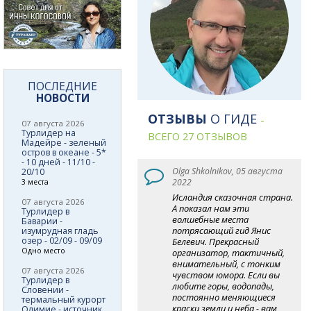
ПОСЛЕДНИЕ
НОВОСТИ
ОТЗЫВЫ
О ГИДЕ
-
07 августа 2026
Турлидер на
ВСЕГО 27 ОТЗЫВОВ
Мадейре - зеленый
остров в океане - 5*
- 10 дней - 11/10 -
Olga Shkolnikov, 05 августа
20/10
2022
3 места
Исландия сказочная страна.
07 августа 2026
А показал нам эти
Турлидер в
волшебные места
Баварии -
потрясающий гид Янис
изумрудная гладь
озер - 02/09 - 09/09
Белевич. Прекрасный
Одно место
организатор, тактичный,
внимательный, с тонким
07 августа 2026
чувством юмора. Если вы
Турлидер в
любите горы, водопады,
Словении -
постоянно меняющиеся
термальный курорт
краски земли и неба - вам
Олимие - источник