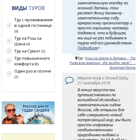
замечательную поездку по
ВИДЫ
ТУРОВ
осенней Латвии. Наш
респект Янису Белевичу -
замечательному гиду,
Тур с проживанием
прекрасному организатору и
в одной гостинице
просто хорошему человеку.
(6)
Надеемся, что в будущем,
мы ещё не раз побываем в
Тур на Рош ха-
турах под его руководством.
Шана
(6)
Подробнее
>
Тур на Суккот
(3)
Тур повышенного
Тур:
Рош ха-Шана в Латвии - "На
Рижском взморье, где воздух свеж"... -
комфорта
(8)
Золотая Осень
Один раз в сезоне
(2)
Марина Агуф и Леонид Байц,
21 сентября 2019
В конце августа мы
путешествовали по
волшебной Исландии с
замечательным гидом
Янисом, где открыли для
себя совершенно новый
потрясающий мир, мы были
просто очарованы
необыкновенными
природными видами и
красотами. За 11 дней мы