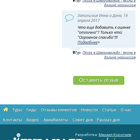
Тур:
Песах в Шварцвальде - весна в
долине нарциссов
Запольские Инна и Дана, 16
апреля 2017
Что еще добавить к оценке
"отлично"? Только что:
"Огромное спасибо"!!!
Подробнее
>
Тур:
Песах в Шварцвальде - весна в
долине нарциссов
Оставить отзыв
Туры
Гиды
Отзывы клиентов
Новости
Статьи
О нас
Контакты
Видео
Авиабилеты
Cовет дня
Рассказ дня
Разработка:
Михаил Коротаев