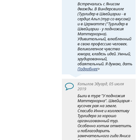
Встречались с Янисом
дважды. В Виндерсвилле
(Турлидер в Швейцарии - в
сердце Альп (тур со вкусом))
и в Церматте ("Турлидер в
Швейцарии - у подножия
Маттерхорна).
Удивительный, влюбленный
в свою профессию человек.
Великолепное чувство
юмора, кладезь идей. Умный,
эрудированный,
обаятельный. Я думаю, дать
Подробнее
>
Копылов Эдуард, 05 июля
2019
Были в туре "У подножия
Маттерхорна". Швейцария -
кусочек рая на земле.
Спасибо Инне и коллективу
Турлидера за хорошо
организованный тур.
Особенно хотим отметить
и поблагодарить
замечательного гида Яниса