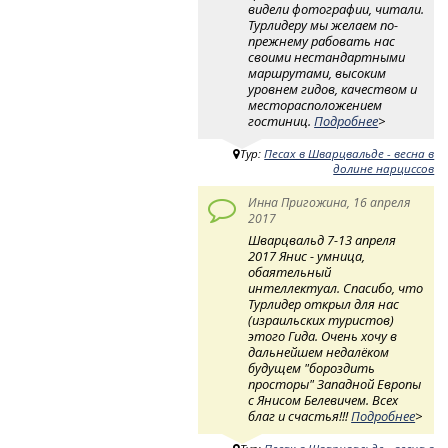
видели фотографии, читали.
Турлидеру мы желаем по-
прежнему рабовать нас
своими нестандартными
маршрутами, высоким
уровнем гидов, качеством и
месторасположением
гостиниц.
Подробнее
>
Тур:
Песах в Шварцвальде - весна в
долине нарциссов
Инна Пригожина, 16 апреля
2017
Шварцвальд 7-13 апреля
2017 Янис - умница,
обаятельный
интеллектуал. Спасибо, что
Турлидер открыл для нас
(израильских туристов)
этого Гида. Очень хочу в
дальнейшем недалёком
будущем "бороздить
просторы" Западной Европы
с Янисом Белевичем. Всех
благ и счастья!!!
Подробнее
>