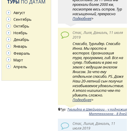
ТУРЫ
ПО ДАТАМ
проехали более 2000 км,
посмотрев весь остров. Тур
Август
насыщенный, прекрасно
Подробнее
>
Сентябрь
Октябрь
Стас, Лиля, Даниэль, 11 июля
Ноябрь
2019
Декабрь
Спасибо, Турлидер. Спасибо
Январь
Инна. Мы просто в
восторге. Организация
Февраль
тура, программа, гид. Все на
Март
супер. Побывали в раю на
Апрель
земле с ведущим ангелом
Янисом. За что ему
отдельное спасибо. PS. Даже
Наш 20-летний сын получил
незабываемое удовольствие.
А этого нигилиста чем-то
удивить сложно.
Подробнее
>
Тур:
Турлидер в Швейцарии - у подножия
Маттерхорна - 8 дней
Стас, Лилия, Даниэль, 11
июля 2019