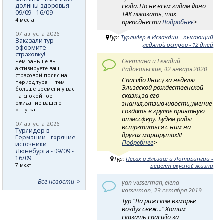
сюда. Но не всем гидам дано
долины здоровья -
09/09 - 16/09
ТАК показать, так
4 места
преподнести
Подробнее
>
07 августа 2026
Тур:
Турлидер в Исландии - пылающий
Заказали тур —
ледяной остров - 12 дней
оформите
страховку!
Светлана и Генадий
Чем раньше вы
активируете ваш
Радовольские, 02 января 2020
страховой полис на
Спасибо Янису за неделю
период тура — тем
Эльзаской рождественской
больше времени у вас
сказки,за его
на спокойное
знания,отзывчивость,умение
ожидание вашего
отпуска!
создать в группе приятную
атмосферу. Будем рады
07 августа 2026
встретиться с ним на
Турлидер в
других маршрутах!!!
Германии - горячие
Подробнее
>
источники
Люнебурга - 09/09 -
16/09
Тур:
Песах в Эльзасе и Лотарингии -
7 мест
рецепт вкусной жизни
Все новости
yan vasserman, elena
vasserman, 23 октября 2019
Тур "На рижском взморье
воздух свеж..." Хотим
сказать спасибо за