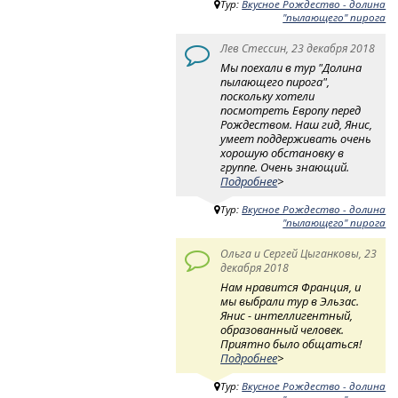
Тур:
Вкусное Рождество - долина
"пылающего" пирога
Лев Стессин, 23 декабря 2018
Мы поехали в тур "Долина
пылающего пирога",
поскольку хотели
посмотреть Европу перед
Рождеством. Наш гид, Янис,
умеет поддерживать очень
хорошую обстановку в
группе. Очень знающий.
Подробнее
>
Тур:
Вкусное Рождество - долина
"пылающего" пирога
Ольга и Сергей Цыганковы, 23
декабря 2018
Нам нравится Франция, и
мы выбрали тур в Эльзас.
Янис - интеллигентный,
образованный человек.
Приятно было общаться!
Подробнее
>
Тур:
Вкусное Рождество - долина