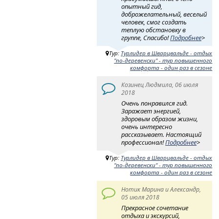
опытный гид,
доброжелательный, веселый
человек, смог создать
теплую обстановку в
группе, Спасибо!
Подробнее
>
Тур:
Турлидер в Шварцвальде - отдых
"по-деревенски" - тур повышенного
комфорта - один раз в сезоне
Козинец Людмила, 06 июля
2018
Очень понравился гид.
Заражает энергией,
здоровым образом жизни,
очень интересно
рассказывает. Настоящий
профессионал!
Подробнее
>
Тур:
Турлидер в Шварцвальде - отдых
"по-деревенски" - тур повышенного
комфорта - один раз в сезоне
Нотик Марина и Александр,
05 июля 2018
Прекрасное сочетание
отдыха и экскурсий,