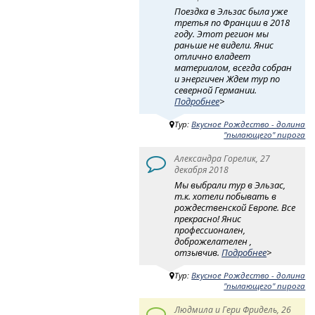
Поездка в Эльзас была уже
третья по Франции в 2018
году. Этот регион мы
раньше не видели. Янис
отлично владеет
материалом, всегда собран
и энергичен Ждем тур по
северной Германии.
Подробнее
>
Тур:
Вкусное Рождество - долина
"пылающего" пирога
Александра Горелик, 27
декабря 2018
Мы выбрали тур в Эльзас,
т.к. хотели побывать в
рождественской Европе. Все
прекрасно! Янис
профессионален,
доброжелателен ,
отзывчив.
Подробнее
>
Тур:
Вкусное Рождество - долина
"пылающего" пирога
Людмила и Гери Фридель, 26