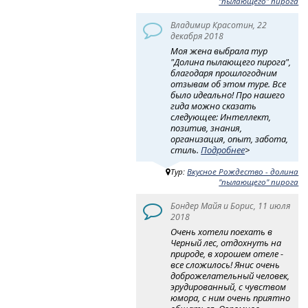
"пылающего" пирога
Владимир Красотин, 22
декабря 2018
Моя жена выбрала тур
"Долина пылающего пирога",
благодаря прошлогодним
отзывам об этом туре. Все
было идеально! Про нашего
гида можно сказать
следующее: Интеллект,
позитив, знания,
организация, опыт, забота,
стиль.
Подробнее
>
Тур:
Вкусное Рождество - долина
"пылающего" пирога
Бондер Майя и Борис, 11 июля
2018
Очень хотели поехать в
Черный лес, отдохнуть на
природе, в хорошем отеле -
все сложилось! Янис очень
доброжелательный человек,
эрудированный, с чувством
юмора, с ним очень приятно