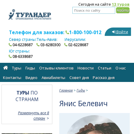
Сегодня на сайте
13 туров
Телефон для заказов:
1-800-100-012
Войти
Север страны:
Тель-Авив:
Иерусалим:
04-6228687
03-6280300
02-6228687
Юг страны:
08-6338687
Туры
Гиды
Отзывы клиентов
Новости
Статьи
О нас
Контакты
Видео
Авиабилеты
Cовет дня
Рассказ дня
Главная
>
Гиды
>
ТУРЫ
ПО
СТРАНАМ
Янис Белевич
Развернуть все 8
стран