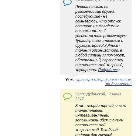
Первая поездка по
рекомендации друзей,
последующие - не
сомневаюсь, что отпуск
оставит неизгладимые
воспоминания. С
уверенностью рекомендуем
Турлидер всем знакомым и
друзьям, Браво! У Яниса -
талант организатора, в
любой ситуации поможет,
обаятельный, переполнен
положительной энергией,
эрудирован.
Подробнее
>
Тур:
Турлидер в Шварцвальде - отдых
"по-деревенски"
Борис Дубинский, 12 июля
2017
Янис - неординарный, очень
талантливый,
интеллигентный,
запоминающийся, с очень
положительной
энергетикой. Такой гид -
подарок для группы!