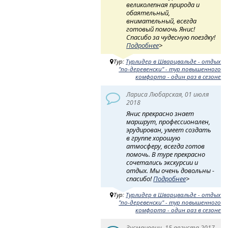
великолепная природа и
обаятельный,
внимательный, всегда
готовый помочь Янис!
Спасибо за чудесную поездку!
Подробнее
>
Тур:
Турлидер в Шварцвальде - отдых
"по-деревенски" - тур повышенного
комфорта - один раз в сезоне
Лариса Любарская, 01 июля
2018
Янис прекрасно знает
маршрут, профессионален,
эрудирован, умеет создать
в группе хорошую
атмосферу, всегда готов
помочь. В туре прекрасно
сочетались экскурсии и
отдых. Мы очень довольны -
спасибо!
Подробнее
>
Тур:
Турлидер в Шварцвальде - отдых
"по-деревенски" - тур повышенного
комфорта - один раз в сезоне
Зусманович, 15 августа 2017