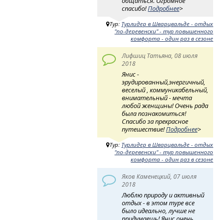
общаться. Огромное
спасибо!
Подробнее
>
Тур:
Турлидер в Шварцвальде - отдых
"по-деревенски" - тур повышенного
комфорта - один раз в сезоне
Лифшиц Татьяна, 08 июля
2018
Янис -
эрудированный,энергичный,
веселый , коммуникабельный,
внимательный - мечта
любой женщины! Очень рада
была познакомиться!
Спасибо за прекрасное
путешествие!
Подробнее
>
Тур:
Турлидер в Шварцвальде - отдых
"по-деревенски" - тур повышенного
комфорта - один раз в сезоне
Яков Каменецкий, 07 июля
2018
Люблю природу и активный
отдых - в этом туре все
было идеально, лучше не
придумаешь! Янис очень