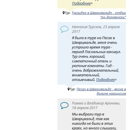
Подробнее
>
Тур:
Турлидер в Шварцвальде - отдых
"по-деревенски"
Наталия Турсков, 23 апреля
2017
Я была в туре на Песах в
Шварцвальде, меня очень
устроило время тура -
период Пасхальных каникул.
Тур очень хороший,
симпатичный отель и
уютные комнаты. Гид -
очень доброжелательный,
внимательный,
отзывчивый.
Подробнее
>
Тур:
Песах в Шварцвальде - весна в
долине нарциссов
Римма и Владимир Ароновы,
18 апреля 2017
Мы выбрали тур в
Шварцвальд, так как
никогда не были в этих
краях, но много слышали,