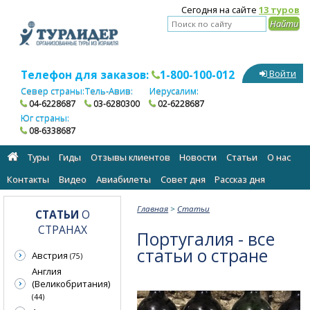
Сегодня на сайте
13 туров
Телефон для заказов:
1-800-100-012
Войти
Север страны:
Тель-Авив:
Иерусалим:
04-6228687
03-6280300
02-6228687
Юг страны:
08-6338687
Туры
Гиды
Отзывы клиентов
Новости
Статьи
О нас
Контакты
Видео
Авиабилеты
Cовет дня
Рассказ дня
Главная
>
Статьи
СТАТЬИ
О
СТРАНАХ
Португалия - все
статьи о стране
Австрия
(75)
Англия
(Великобритания)
(44)