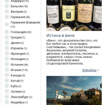
Андорра
(15)
Бельгия
(18)
Венгрия
(3)
Германия
(45)
Германия (Бавария)
(17)
Голландия
(20)
Истина в вине
Греция
(7)
«Вино - это доказательство того, что
Дания
(2)
Бог любит нас и хочет видеть
счастливыми», - так сказал Бенджамин
Израиль
(1)
Франклин, великий политик,
Ирландия
дипломат, изобретатель, писатель и,
(1)
разумеется, «лицо» столь нежно
Исландия
(2)
любимой во всём мире
стодолларовой банкноты.
Испания
(69)
Италия
Подробнее
(119)
Канада
(4)
Китай
(7)
Куба
(2)
Латвия
(3)
Люксембург
(2)
Мадейра
(1)