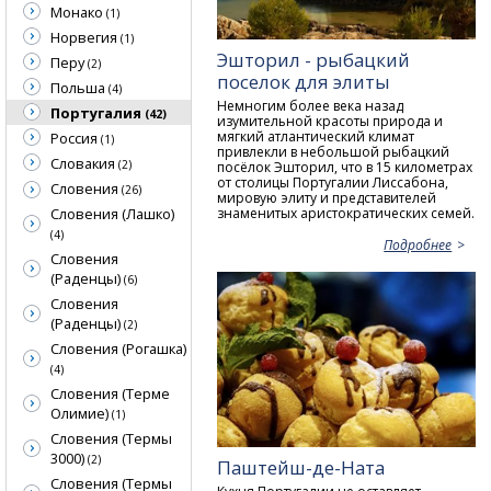
Монако
(1)
Норвегия
(1)
Эшторил - рыбацкий
Перу
(2)
поселок для элиты
Польша
(4)
Немногим более века назад
Португалия
(42)
изумительной красоты природа и
мягкий атлантический климат
Россия
(1)
привлекли в небольшой рыбацкий
Словакия
(2)
посёлок Эшторил, что в 15 километрах
от столицы Португалии Лиссабона,
Словения
(26)
мировую элиту и представителей
знаменитых аристократических семей.
Словения (Лашко)
(4)
Подробнее
Словения
(Раденцы)
(6)
Словения
(Раденцы)
(2)
Словения (Рогашка)
(4)
Словения (Терме
Олимие)
(1)
Словения (Термы
3000)
(2)
Паштейш-де-Ната
Словения (Термы