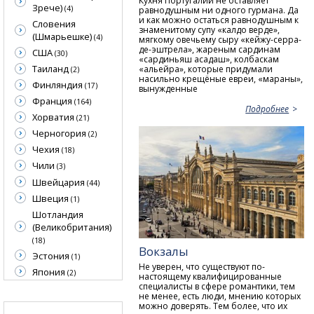
Кухня Португалии не оставляет
Зрече)
(4)
равнодушным ни одного гурмана. Да
и как можно остаться равнодушным к
Словения
знаменитому супу «калдо верде»,
(Шмарьешке)
(4)
мягкому овечьему сыру «кейжу-серра-
де-эштрела», жареным сардинам
США
(30)
«сардиньяш асадаш», колбаскам
Таиланд
«альейра», которые придумали
(2)
насильно крещёные евреи, «мараны»,
Финляндия
(17)
вынужденные
Франция
(164)
Подробнее
Хорватия
(21)
Черногория
(2)
Чехия
(18)
Чили
(3)
Швейцария
(44)
Швеция
(1)
Шотландия
(Великобритания)
(18)
Вокзалы
Эстония
(1)
Не уверен, что существуют по-
Япония
(2)
настоящему квалифицированные
специалисты в сфере романтики, тем
не менее, есть люди, мнению которых
можно доверять. Тем более, что их