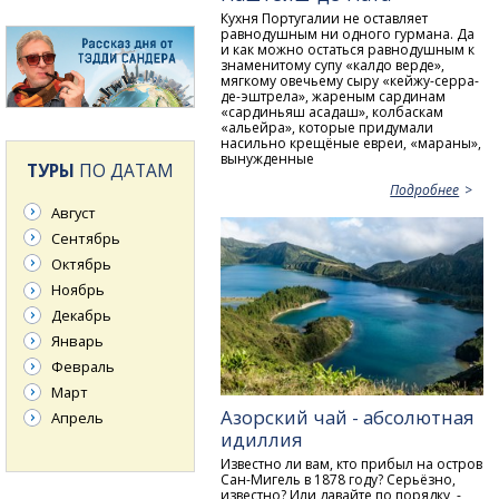
Кухня Португалии не оставляет
равнодушным ни одного гурмана. Да
и как можно остаться равнодушным к
знаменитому супу «калдо верде»,
мягкому овечьему сыру «кейжу-серра-
де-эштрела», жареным сардинам
«сардиньяш асадаш», колбаскам
«альейра», которые придумали
насильно крещёные евреи, «мараны»,
вынужденные
ТУРЫ
ПО ДАТАМ
Подробнее
Август
Сентябрь
Октябрь
Ноябрь
Декабрь
Январь
Февраль
Март
Азорский чай - абсолютная
Апрель
идиллия
Известно ли вам, кто прибыл на остров
Сан-Мигель в 1878 году? Серьёзно,
известно? Или давайте по порядку, -