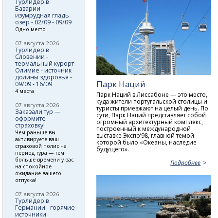
Турлидер в
Баварии -
изумрудная гладь
озер - 02/09 - 09/09
Одно место
07 августа 2026
Турлидер в
Словении -
термальный курорт
Олимие - источник
долины здоровья -
Парк Наций
09/09 - 16/09
4 места
Парк Наций в Лиссабоне — это место,
куда жители португальской столицы и
07 августа 2026
туристы приезжают на целый день. По
Заказали тур —
сути, Парк Наций представляет собой
оформите
огромный архитектурный комплекс,
страховку!
построенный к международной
Чем раньше вы
выставке Экспо’98, главной темой
активируете ваш
которой было «Океаны, наследие
страховой полис на
будущего».
период тура — тем
больше времени у вас
Подробнее
на спокойное
ожидание вашего
отпуска!
07 августа 2026
Турлидер в
Германии - горячие
источники