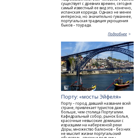
существует с древних времен, сегодня
самый известный ее вид это, конечно,
испанская коррида. Однако не менее
интересна, но значительно гуманнее,
португальская традиция укрощения
быков – тоурада.
Подробнее
Порту: «мосты Эйфеля»
Порту – город, давший название всей
стране, привлекает туристов даже
больше, чем столица Португалии.
Кафедральный собор, рынок Болья,
красочные невысокие домишки с
изразцами на набережной реки
Доры, множество балконов – без них
не мыслит жизни португальский
обыватель, спуски и подъемы