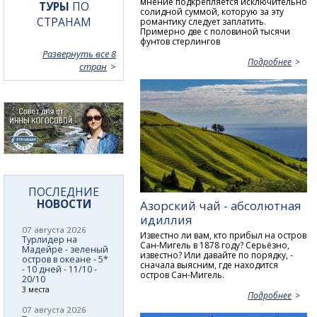
мнение подкрепляется исключительно
ТУРЫ
ПО
солидной суммой, которую за эту
СТРАНАМ
романтику следует заплатить.
Примерно две с половиной тысячи
фунтов стерлингов
Развернуть все 8
Подробнее
стран
ПОСЛЕДНИЕ
НОВОСТИ
Азорский чай - абсолютная
идиллия
07 августа 2026
Известно ли вам, кто прибыл на остров
Турлидер на
Сан-Мигель в 1878 году? Серьёзно,
Мадейре - зеленый
известно? Или давайте по порядку, -
остров в океане - 5*
сначала выясним, где находится
- 10 дней - 11/10 -
остров Сан-Мигель.
20/10
3 места
Подробнее
07 августа 2026