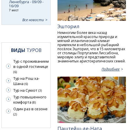
Люнебурга - 09/09 -
16/09
7 мест
Все новости
Эшторил
Немногим более века назад
изумительной красоты природа и
мягкий атлантический климат
привлекли в небольшой рыбацкий
посёлок Эшторил, что в 15 километрах
ВИДЫ
ТУРОВ
от столицы Португалии Лиссабона,
мировую элиту и представителей
Тур с проживанием
знаменитых аристократических семей.
в одной гостинице
Подробнее
(6)
Тур на Рош ха-
Шана
(6)
Тур на Суккот
(3)
Тур повышенного
комфорта
(8)
Один раз в сезоне
(2)
Паштейш-де-Ната