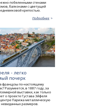
режно побеленными стенами
омов, балконами с цветущей
редневековой крепостью.
Подробнее
еля - легко
мый почерк
да французы по-настоящему
с? Разумеется, в 1887 году, за
Всемирной выставки, как только
зет о проекте Густава Эйфеля
 центре Парижа металлическую
 невиданных размеров.