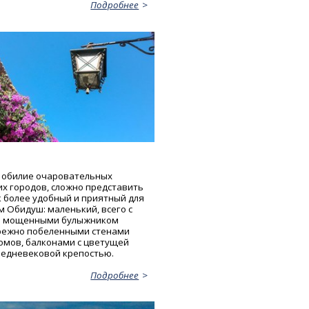
Подробнее
 обилие очаровательных
их городов, сложно представить
к более удобный и приятный для
м Обидуш: маленький, всего с
и мощенными булыжником
режно побеленными стенами
омов, балконами с цветущей
редневековой крепостью.
Подробнее