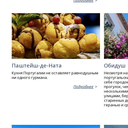
Подробнее
Паштейш-де-Ната
Обидуш
Кухня Португалии не оставляет равнодушным
Несмотря на
ни одного гурмана.
португальск
себе городо
прогулок, че
Подробнее
нескольким
улицами, бе
старинных д
геранью и с