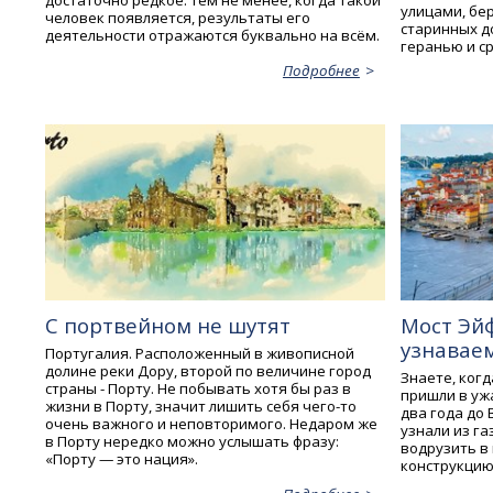
достаточно редкое. Тем не менее, когда такой
улицами, бе
человек появляется, результаты его
старинных д
деятельности отражаются буквально на всём.
геранью и с
Подробнее
С портвейном не шутят
Мост Эйф
узнавае
Португалия. Расположенный в живописной
долине реки Дору, второй по величине город
Знаете, ког
страны - Порту. Не побывать хотя бы раз в
пришли в ужа
жизни в Порту, значит лишить себя чего-то
два года до 
очень важного и неповторимого. Недаром же
узнали из га
в Порту нередко можно услышать фразу:
водрузить в
«Порту — это нация».
конструкцию