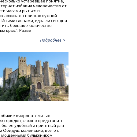
 несколько устаревшее понятие,
нтернет избавил человечество от
ти часами рыться в
х архивах в поисках нужной
 Иными словами, едва ли сегодня
тить большое количество
ых крыс". Разве
Подробнее
 обилие очаровательных
их городов, сложно представить
к более удобный и приятный для
м Обидуш: маленький, всего с
и мощенными булыжником