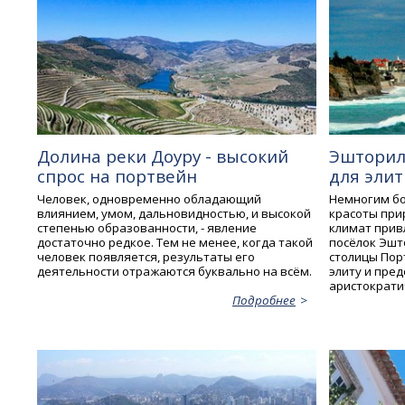
Долина реки Доуру - высокий
Эшторил
спрос на портвейн
для эли
Человек, одновременно обладающий
Немногим бо
влиянием, умом, дальновидностью, и высокой
красоты при
степенью образованности, - явление
климат прив
достаточно редкое. Тем не менее, когда такой
посёлок Эшто
человек появляется, результаты его
столицы Пор
деятельности отражаются буквально на всём.
элиту и пре
аристократи
Подробнее