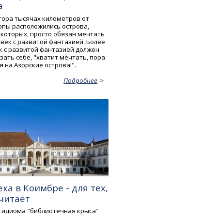
а
утора тысячах километров от
опы расположились острова,
 которых, просто обязан мечтать
век с развитой фантазией. Более
ек с развитой фантазией должен
ать себе, "хватит мечтать, пора
 на Азорские острова!".
Подробнее
ка в Коимбре - для тех,
читает
, идиома "библиотечная крыса"