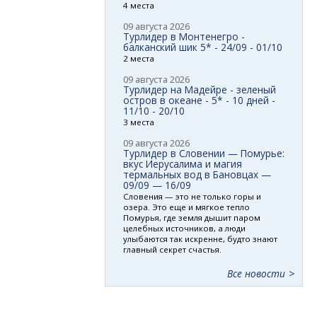
4 места
09 августа 2026
Турлидер в Монтенегро -
балканский шик 5* - 24/09 - 01/10
2 места
09 августа 2026
Турлидер на Мадейре - зеленый
остров в океане - 5* - 10 дней -
11/10 - 20/10
3 места
09 августа 2026
Турлидер в Словении — Помурье:
вкус Иерусалима и магия
термальных вод в Бановцах —
09/09 — 16/09
Словения — это не только горы и
озера. Это еще и мягкое тепло
Помурья, где земля дышит паром
целебных источников, а люди
улыбаются так искренне, будто знают
главный секрет счастья.
Все новости