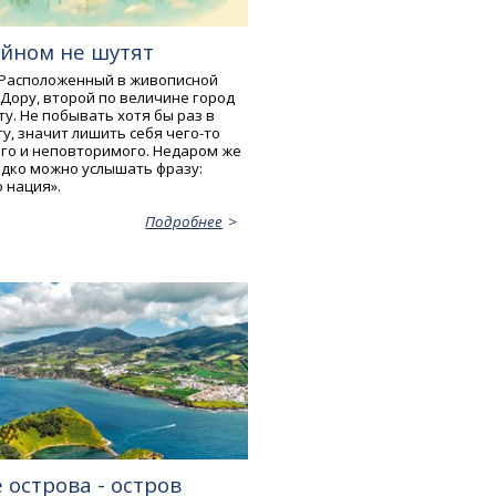
ейном не шутят
 Расположенный в живописной
 Дору, второй по величине город
ту. Не побывать хотя бы раз в
у, значит лишить себя чего-то
го и неповторимого. Недаром же
едко можно услышать фразу:
 нация».
Подробнее
 острова - остров