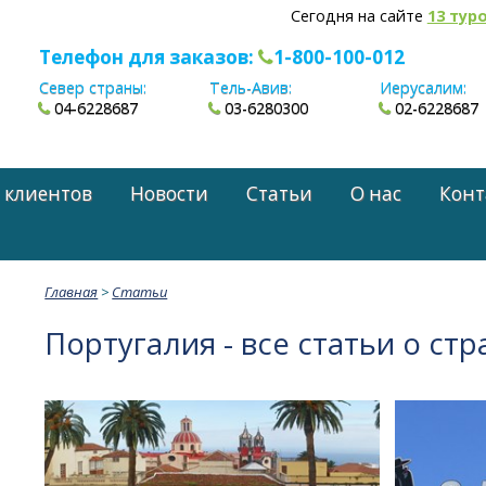
Сегодня на сайте
13 тур
Телефон для заказов:
1-800-100-012
Север страны:
Тель-Авив:
Иерусалим:
04-6228687
03-6280300
02-6228687
 клиентов
Новости
Статьи
О нас
Конт
Главная
>
Статьи
Португалия - все статьи о стр