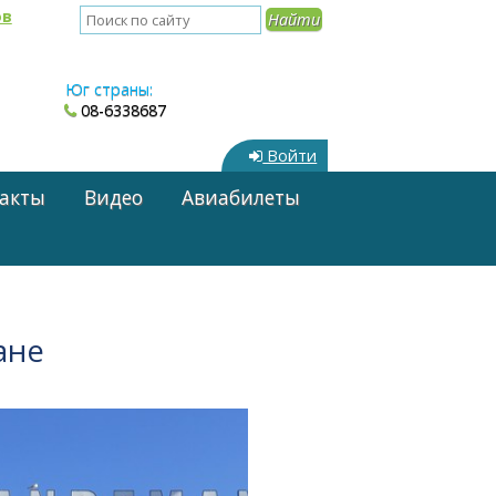
ов
Юг страны:
08-6338687
Войти
акты
Видео
Авиабилеты
ане