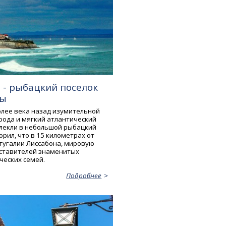
 - рыбацкий поселок
ты
лее века назад изумительной
рода и мягкий атлантический
лекли в небольшой рыбацкий
рил, что в 15 километрах от
тугалии Лиссабона, мировую
дставителей знаменитых
ческих семей.
Подробнее