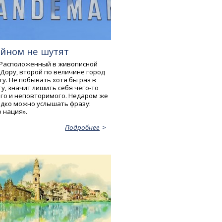
ейном не шутят
 Расположенный в живописной
 Дору, второй по величине город
ту. Не побывать хотя бы раз в
у, значит лишить себя чего-то
го и неповторимого. Недаром же
едко можно услышать фразу:
 нация».
Подробнее