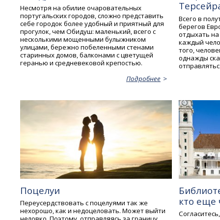
Терсейр
Несмотря на обилие очаровательных
португальских городов, сложно представить
Всего в пол
себе городок более удобный и приятный для
берегов Евр
прогулок, чем Обидуш: маленький, всего с
отдыхать на
несколькими мощенными булыжником
каждый чело
улицами, бережно побеленными стенами
того, челов
старинных домов, балконами с цветущей
однажды сказ
геранью и средневековой крепостью.
отправляться
Подробнее
Поцелуи
Библиоте
кто еще 
Переусердствовать с поцелуями так же
нехорошо, как и недоцеловать. Может выйти
Согласитесь
неловко. Поэтому, отправляясь за границу,