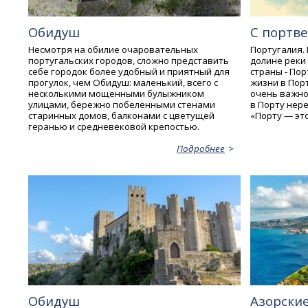
Обидуш
С портв
Несмотря на обилие очаровательных
Португалия.
португальских городов, сложно представить
долине реки
себе городок более удобный и приятный для
страны - Пор
прогулок, чем Обидуш: маленький, всего с
жизни в Порт
несколькими мощенными булыжником
очень важно
улицами, бережно побеленными стенами
в Порту нер
старинных домов, балконами с цветущей
«Порту — это
геранью и средневековой крепостью.
Подробнее
Обидуш
Азорские