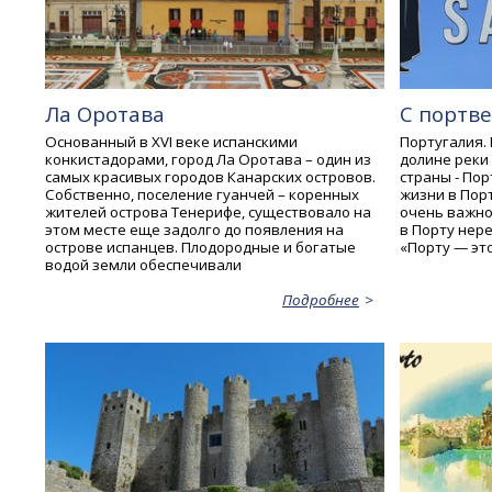
Ла Оротава
С портв
Основанный в XVI веке испанскими
Португалия.
конкистадорами, город Ла Оротава – один из
долине реки
самых красивых городов Канарских островов.
страны - Пор
Собственно, поселение гуанчей – коренных
жизни в Порт
жителей острова Тенерифе, существовало на
очень важно
этом месте еще задолго до появления на
в Порту нер
острове испанцев. Плодородные и богатые
«Порту — это
водой земли обеспечивали
Подробнее