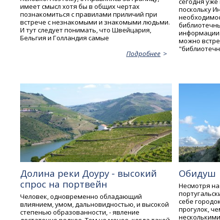
сегодня уже
имеет смысл хотя бы в общих чертах
поскольку И
познакомиться с правилами приличий при
необходимос
встрече с незнакомыми и знакомыми людьми.
библиотечны
И тут следует понимать, что Швейцария,
информации.
Бельгия и Голландия самые
можно встре
"библиотечн
Подробнее
Долина реки Доуру - высокий
Обидуш
спрос на портвейн
Несмотря на
португальск
Человек, одновременно обладающий
себе городо
влиянием, умом, дальновидностью, и высокой
прогулок, че
степенью образованности, - явление
нескольким