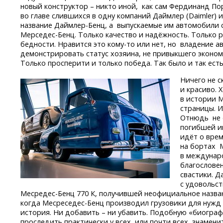
новый конструктор – никто иной, как сам Фердинанд По
во главе слившихся в одну компаний Даймлер (Daimler) 
название
Даймлер-Бенц,
а выпускаемые им автомобили с
Мерседес-Бенц.
Только качество и надёжность. Только 
бедности. Нравится это
кому-то
или нет, но владение 
демонстрировать статус хозяина, не привыкшего экономи
Только просперити и только победа. Так было и так есть
Ничего не 
и красиво. 
в истории М
страницы. И
Отнюдь не 
погибшей и
идёт о врем
на бортах 
в междунар
благослове
свастики. Д
с удовольс
Месредес-Бенц
770 К, получившей неофициальное назва
когда
Месреседес-Бенц
производил грузовики для нужд 
история. Ни добавить – ни убавить. Подобную «биогра
проследить практически у всех, или почти всех, знамен