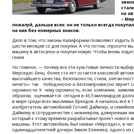
звена
стали
на а
– Мер
пожалуй, дальше всех: он не только всегда покупа
на них без номерных знаков.
Дело в том, что законы Калифорнии позволяют ездить б
шести месяцев со дня покупки. А что потом, спросите в
машину в автосалон и покупал новую. Чтобы вновь ездит
гения.
Но главное, — почему все эти культовые личности выби
Мерседес-Бенц
более ста лет остаётся классикой авто
высочайшего качества, безопасности, стиля, элегантно
ничего»- так победоносно и бескомпромиссно звучит 
скромности. К чему скромность, если компания, заявл
образом, оценивается сегодня в 43,5 миллиардов долл
в мире среди всех мыслимых брендов. А началось всё в 
изобретатель автомобилей Готлиб Даймлер, и семейное
Даймлер в сотрудничестве с инженером, доверенным л
который к этому времени разрабатывал проект нового 
машины. Этот автомобиль был назван «Мерседес», в чес
одиннадцатилетней дочери Эмиля Еллинека, одного из