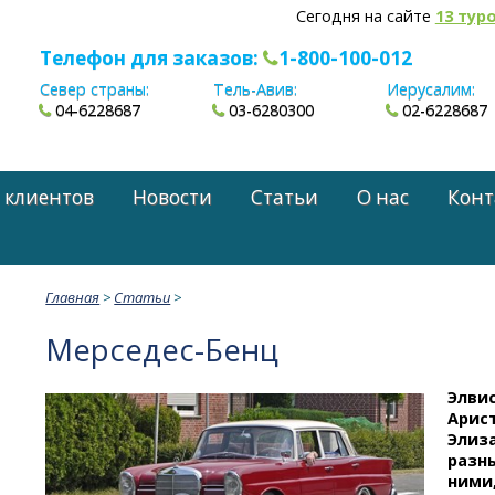
Сегодня на сайте
13 тур
Телефон для заказов:
1-800-100-012
Север страны:
Тель-Авив:
Иерусалим:
04-6228687
03-6280300
02-6228687
 клиентов
Новости
Статьи
О нас
Конт
Главная
>
Статьи
>
Мерседес-Бенц
Элвис
Арист
Элиза
разны
ними