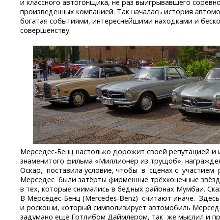
и классного автогонщика, не раз выигрывавшего соревн
произведенных компанией. Так началась история авто
богатая событиями, интереснейшими находками и беск
совершенству.
Мерседес-Бенц
настолько дорожит своей репутацией и 
знаменитого фильма «Миллионер из трущоб», награждё
Оскар, поставила условие, чтобы в сценах с участие
Мерседес были затёрты фирменные трёхконечные звёзды.
в тех, которые снимались в бедных районах Мумбаи. С
В Мерседес-Бенц
(Mercedes-Benz)
считают иначе. Здесь
и роскоши, который символизирует автомобиль Мерседе
задумано ещё Готлибом Даймлером, так же мыслил и п