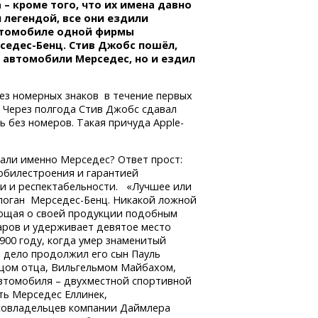
 – кроме того, что их имена давно
 легендой, все они ездили
втомобиле одной фирмы
седес-Бенц.
Стив Джобс пошёл,
л автомобили Мерседес, но и ездил
ез номерных знаков в течение первых
ы. Через полгода Стив Джобс сдавал
ь без номеров. Такая причуда Apple-
рали именно Мерседес? Ответ прост:
мобилестроения и гарантией
сти и респектабельности. «Лучшее или
слоган
Мерседес-Бенц.
Никакой ложной
яющая о своей продукции подобным
аров и удерживает девятое место
1900 году, когда умер знаменитый
 дело продолжил его сын Пауль
ицом отца, Вильгельмом Майбахом,
автомобиля – двухместной спортивной
ть Мерседес Еллинек,
 совладельцев компании Даймлера