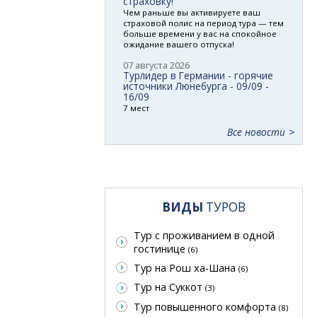
страховку!
Чем раньше вы активируете ваш
страховой полис на период тура — тем
больше времени у вас на спокойное
ожидание вашего отпуска!
07 августа 2026
Турлидер в Германии - горячие
источники Люнебурга - 09/09 -
16/09
7 мест
Все новости
ВИДЫ
ТУРОВ
Тур с проживанием в одной
гостинице
(6)
Тур на Рош ха-Шана
(6)
Тур на Суккот
(3)
Тур повышенного комфорта
(8)