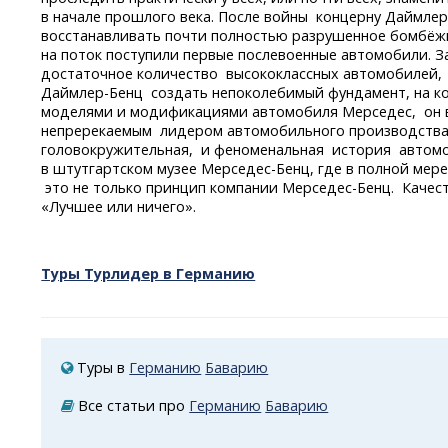
в начале прошлого века. После войны концерну
Даймлер
восстанавливать почти полностью разрушенное бомбёжк
на поток поступили первые послевоенные автомобили. З
достаточное количество высококлассных автомобилей
Даймлер-Бенц
создать непоколебимый фундамент, на к
моделями и модификациями автомобиля Мерседес, он 
непререкаемым лидером автомобильного производства
головокружительная, и феноменальная история автом
в штутгартском музее
Мерседес-Бенц,
где в полной мере
это не только принцип компании
Мерседес-Бенц.
Качест
«Лучшее или ничего».
Туры Турлидер в Германию
Туры в
Германию
Баварию
Все статьи про
Германию
Баварию