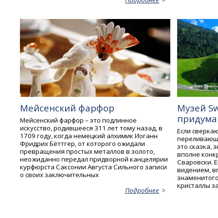
Подробнее
Мейсенский фарфор
Музей Sw
придума
Мейсенский фарфор – это подлинное
искусство, родившееся 311 лет тому назад, в
Если сверка
1709 году, когда немецкий алхимик Иоганн
переливающи
Фридрих Бёттгер, от которого ожидали
это сказка, 
превращения простых металлов в золото,
вполне конк
неожиданно передал придворной канцелярии
Сваровски. 
курфюрста Саксонии Aвгуста Сильного записи
видением, в
о своих заключительных
знаменитого 
кристаллы з
Подробнее