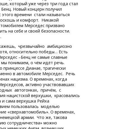
рше, который уже через три года стал
и Бенц. Новый концерн получил
 этого времени стали называться
роскошь и комфорт. Никакой
автомобилем Мерседес призвано
ть на себе и своей безопасности.
.
скажешь, чрезвычайно амбициозно
Хотя, относительно победы… Есть
ерседес –Бенц не самые славные
 мы понимаем, о чём идёт речь.
о принцессе Дианае, трагически
менно в автомобиле Мерседес. Речь
енах нацизма. О временах, когда
Мерседесов, активно участвовавших
одных автогонках, причём, с
ния нацистской верхушки, красовались
а и сама верхушка Рейха
твием пользовалась моделью
ние «сверхавтомобиль». О временах,
немецкой армии. Что же, такова
фию сотрудничества» можно
итых немецких фирм, возникших