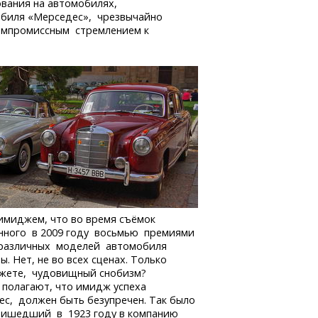
ования на автомобилях,
мобиля «Мерседес», чрезвычайно
омпромиссным стремлением к
имиджем, что во время съёмок
нного в 2009 году восьмью премиями
м различных моделей автомобиля
 Нет, не во всех сценах. Только
кажете, чудовищный снобизм?
 полагают, что имидж успеха
с, должен быть безупречен. Так было
ришедший в 1923 году в компанию