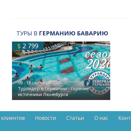
ТУРЫ В
ГЕРМАНИЮ БАВАРИЮ
$
2 799
09 - 16 сентября 2026
Турлидер в Германии - горячие
источники Люнебурга
 клиентов
Новости
Статьи
О нас
Конт