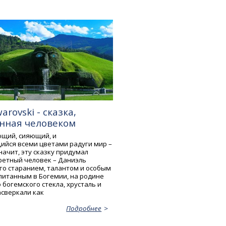
arovski - сказка,
нная человеком
ющий, сияющий, и
йся всеми цветами радуги мир –
значит, эту сказку придумал
ретный человек – Даниэль
Его старанием, талантом и особым
питанным в Богемии, на родине
богемского стекла, хрусталь и
асверкали как
Подробнее