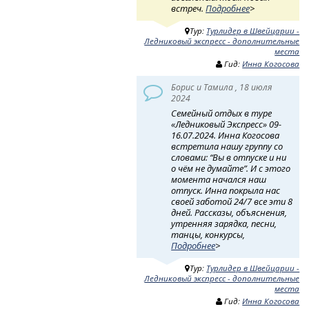
встреч.
Подробнее
>
Тур:
Турлидер в Швейцарии -
Ледниковый экспресс - дополнительные
места
Гид:
Инна Когосова
Борис и Тамила , 18 июля
2024
Семейный отдых в туре
«Ледниковый Экспресс» 09-
16.07.2024. Инна Когосова
встретила нашу группу со
словами: “Вы в отпуске и ни
о чём не думайте”. И с этого
момента начался наш
отпуск. Инна покрыла нас
своей заботой 24/7 все эти 8
дней. Рассказы, объяснения,
утренняя зарядка, песни,
танцы, конкурсы,
Подробнее
>
Тур:
Турлидер в Швейцарии -
Ледниковый экспресс - дополнительные
места
Гид:
Инна Когосова