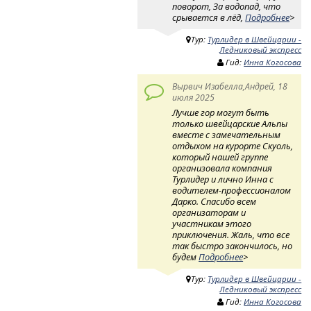
поворот, За водопад, что
срывается в лёд,
Подробнее
>
Тур:
Турлидер в Швейцарии -
Ледниковый экспресс
Гид:
Инна Когосова
Вырвич Изабелла,Андрей, 18
июля 2025
Лучше гор могут быть
только швейцарские Альпы
вместе с замечательным
отдыхом на курорте Скуоль,
который нашей группе
организовала компания
Турлидер и лично Инна с
водителем-профессионалом
Дарко. Спасибо всем
организаторам и
участникам этого
приключения. Жаль, что все
так быстро закончилось, но
будем
Подробнее
>
Тур:
Турлидер в Швейцарии -
Ледниковый экспресс
Гид:
Инна Когосова