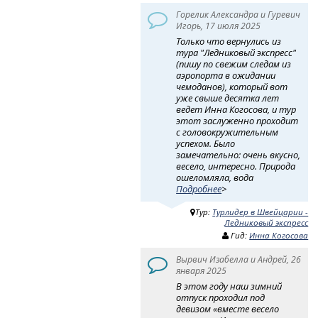
Горелик Александра и Гуревич
Игорь, 17 июля 2025
Только что вернулись из
тура "Ледниковый экспресс"
(пишу по свежим следам из
аэропорта в ожидании
чемоданов), который вот
уже свыше десятка лет
ведет Инна Когосова, и тур
этот заслуженно проходит
с головокружительным
успехом. Было
замечательно: очень вкусно,
весело, интересно. Природа
ошеломляла, вода
Подробнее
>
Тур:
Турлидер в Швейцарии -
Ледниковый экспресс
Гид:
Инна Когосова
Вырвич Изабелла и Андрей, 26
января 2025
В этом году наш зимний
отпуск проходил под
девизом «вместе весело