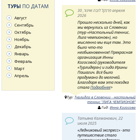
ТУРЫ
ПО ДАТАМ
פרנקל לובה ואיגור, 30 апреля
2026
Август
Прошло несколько дней, как
Сентябрь
мы вернулись из Словении
(тур «Настольный теннис.
Октябрь
Лига чемпионов»), но
Ноябрь
мысленно мы еще там. Это
Декабрь
было что-то
необыкновенное! Прекрасная
Январь
организация Инны
Февраль
Когосовой (руководителя
«Турлидера») и гида Ирины
Март
Пашагич. Всё было
Апрель
продумано до мелочей.
Благодаря вам эта поездка
стала
Подробнее
>
Тур:
Турлидер в Словении - настольный
теннис "ЛИГА ЧЕМПИОНОВ"
Гид:
Инна Когосова
Татьяна Калманович, 22
июля 2025
«Ледниковый экспресс» -это
путешествие стало
настоящим подарком —