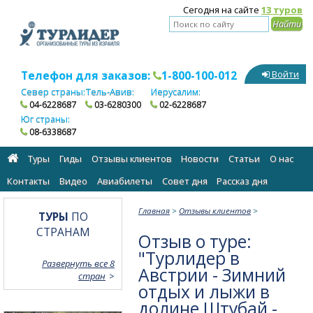
Сегодня на сайте
13 туров
Телефон для заказов:
1-800-100-012
Войти
Север страны:
Тель-Авив:
Иерусалим:
04-6228687
03-6280300
02-6228687
Юг страны:
08-6338687
Туры
Гиды
Отзывы клиентов
Новости
Статьи
О нас
Контакты
Видео
Авиабилеты
Cовет дня
Рассказ дня
Главная
>
Отзывы клиентов
>
ТУРЫ
ПО
СТРАНАМ
Отзыв о туре:
"Турлидер в
Развернуть все 8
Австрии - Зимний
стран
отдых и лыжи в
долине Штубай -