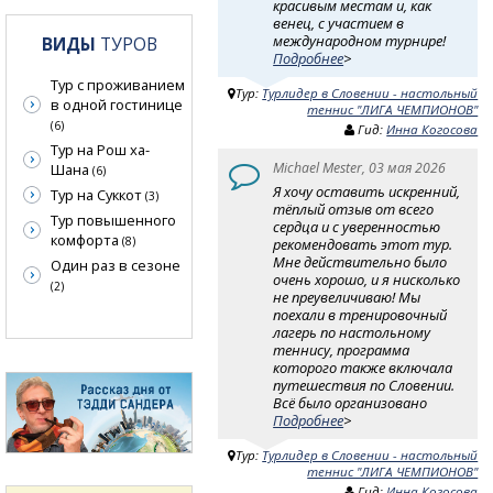
красивым местам и, как
венец, с участием в
международном турнире!
ВИДЫ
ТУРОВ
Подробнее
>
Тур с проживанием
Тур:
Турлидер в Словении - настольный
в одной гостинице
теннис "ЛИГА ЧЕМПИОНОВ"
(6)
Гид:
Инна Когосова
Тур на Рош ха-
Michael Mester, 03 мая 2026
Шана
(6)
Я хочу оставить искренний,
Тур на Суккот
(3)
тёплый отзыв от всего
Тур повышенного
сердца и с уверенностью
комфорта
(8)
рекомендовать этот тур.
Мне действительно было
Один раз в сезоне
очень хорошо, и я нисколько
(2)
не преувеличиваю! Мы
поехали в тренировочный
лагерь по настольному
теннису, программа
которого также включала
путешествия по Словении.
Всё было организовано
Подробнее
>
Тур:
Турлидер в Словении - настольный
теннис "ЛИГА ЧЕМПИОНОВ"
Гид:
Инна Когосова