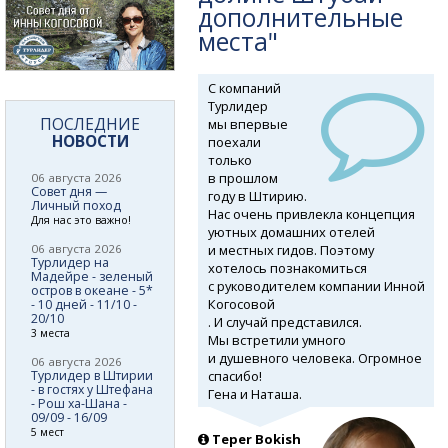
дополнительные
места"
С компаний
Турлидер
ПОСЛЕДНИЕ
мы впервые
НОВОСТИ
поехали
только
в прошлом
06 августа 2026
Совет дня —
году в Штирию.
Личный поход
Нас очень привлекла концепция
Для нас это важно!
уютных домашних отелей
и местных гидов. Поэтому
06 августа 2026
Турлидер на
хотелось познакомиться
Мадейре - зеленый
с руководителем компании Инной
остров в океане - 5*
Когосовой
- 10 дней - 11/10 -
20/10
. И случай представился.
3 места
Мы встретили умного
и душевного человека. Огромное
06 августа 2026
спасибо!
Турлидер в Штирии
- в гостях у Штефана
Гена и Наташа.
- Рош ха-Шана -
09/09 - 16/09
5 мест
Teper Bokish