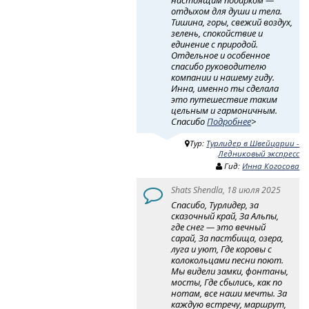
отдыхом для души и тела.
Тишина, горы, свежий воздух,
зелень, спокойствие и
единение с природой.
Отдельное и особенное
спасибо руководителю
компании и нашему гиду.
Инна, именно ты сделала
это путешествие таким
цельным и гармоничным.
Спасибо
Подробнее
>
Тур:
Турлидер в Швейцарии -
Ледниковый экспресс
Гид:
Инна Когосова
Shats Shendla, 18 июля 2025
Спасибо, Турлидер, за
сказочный край, За Альпы,
где снег — это вечный
сарай, За пастбища, озера,
луга и уют, Где коровы с
колокольцами песни поют.
Мы видели замки, фонтаны,
мосты, Где сбылись, как по
нотам, все наши мечты. За
каждую встречу, маршрут,