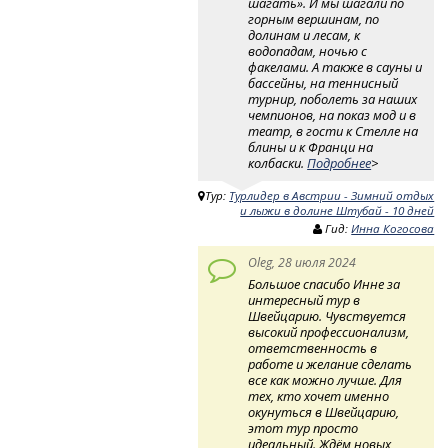
шагать». И мы шагали по
горным вершинам, по
долинам и лесам, к
водопадам, ночью с
факелами. А также в сауны и
бассейны, на теннисный
турнир, поболеть за наших
чемпионов, на показ мод и в
театр, в гости к Стелле на
блины и к Франци на
колбаски.
Подробнее
>
Тур:
Турлидер в Австрии - Зимний отдых
и лыжи в долине Штубай - 10 дней
Гид:
Инна Когосова
Oleg, 28 июля 2024
Большое спасибо Инне за
интересный тур в
Швейцарию. Чувствуется
высокий профессионализм,
ответственность в
работе и желание сделать
все как можно лучше. Для
тех, кто хочет именно
окунуться в Швейцарию,
этот тур просто
идеальный. Ждём новых