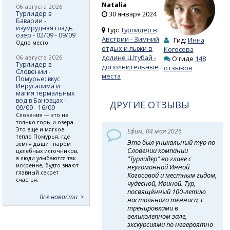
Natalia
06 августа 2026
Турлидер в
30 января 2024
Баварии -
изумрудная гладь
Тур:
Турлидер в
озер - 02/09 - 09/09
Австрии - Зимний
Гид:
Инна
Одно место
отдых и лыжи в
Когосова
долине Штубай -
06 августа 2026
О гиде
148
Турлидер в
дополнительные
отзывов
Словении -
места
Помурье: вкус
Иерусалима и
магия термальных
вод в Бановцах -
ДРУГИЕ ОТЗЫВЫ
09/09 - 16/09
Словения — это не
только горы и озера.
Это еще и мягкое
Ефим, 04 мая 2026
тепло Помурья, где
Это был уникальный тур по
земля дышит паром
Словении компании
целебных источников,
"Турлидер" во главе с
а люди улыбаются так
искренне, будто знают
неугомонной Инной
главный секрет
Когосовой и местным гидом,
счастья.
чудесной, Ириной. Тур,
посвящённый 100-летию
Все новости
настольного тенниса, с
тренировками в
великолепном зале,
экскурсиями по невероятно