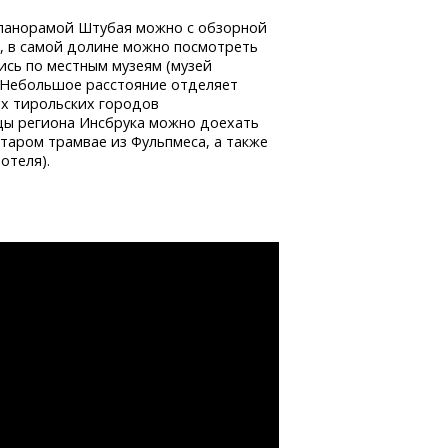
панорамой Штубая можно с обзорной
 м, в самой долине можно посмотреть
ись по местным музеям (музей
. Небольшое расстояние отделяет
х тирольских городов
цы региона Инсбрука можно доехать
старом трамвае из Фульпмеса, а также
отеля).