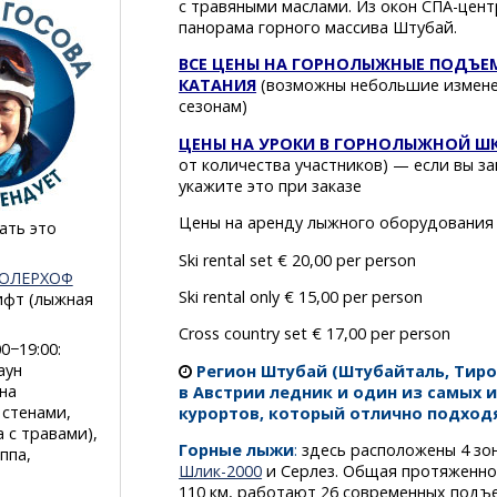
с травяными маслами. Из окон
СПА-цент
панорама горного массива Штубай.
ВСЕ ЦЕНЫ НА ГОРНОЛЫЖНЫЕ ПОДЪЕ
КАТАНИЯ
(возможны небольшие измене
сезонам)
ЦЕНЫ НА УРОКИ В ГОРНОЛЫЖНОЙ ШК
от количества участников) — если вы за
укажите это при заказе
Цены на аренду лыжного оборудования 
ать это
Ski rental set € 20,00 per person
ОЛЕРХОФ
Ski rental only € 15,00 per person
ифт (лыжная
Cross country set € 17,00 per person
0−19:00:
аун
Регион Штубай (Штубайталь, Тир
на
в Австрии ледник и один из самых 
стенами,
курортов, который отлично подход
 с травами),
Горные лыжи
:
здесь расположены 4 зо
ппа,
Шлик-2000
и Серлез. Общая протяженнос
110 км, работают 26 современных подъе