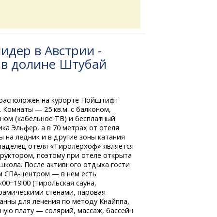
идер в Австрии -
 в долине Штубай
расположен на курорте Нойштифт
 Комнаты — 25 кв.м. с балконом,
аном (кабельное ТВ) и бесплатный
ка Эльфер, а в 70 метрах от отеля
ы на ледник и в другие зоны катания
ладелец отеля «Тиролерхоф» является
уктором, поэтому при отеле открыта
школа. После активного отдыха гости
ым
СПА-центром
— в нем есть
:00−19:00 (тирольская сауна,
рамическими стенами, паровая
ванны для лечения по методу Кнайппа,
ую плату — солярий, массаж, бассейн