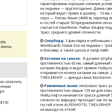
гарантированы хорошие снежные услови
на леднике — круглогодично. Длина само
который ведет прямо в долину - 10 км,
спуск — Fernau Mauer (4000 м, перепад в
и гостей старше 50 предназначено неск
считается Daunferner. Район Эльфер п
трасс среднего уровня сложности.
Сноуборд:
3 фан-парка
в небольших 
ода,
Moreboards Stubai Zoo на леднике с тр
 датах
и боксами, а также школа и халф-пайп.
Катание на санках:
В долине Штубай
протяженностью 63 км, самый длинный сп
катания Эльфер и ведет прямок Нойшт
открывается ночное катание на санках.
TIROLERHOF — аренда санок бесплатно.
мо оплатить
Равнинные лыжи:
несколько трасс р
влении
протяженностью свыше 120 км для класс
вро
Нойштифта начинается трасса длиной 5
сложности; маршрут проходит как по жи
 $150
гостей отеля ALPENHOTEL TIROLERHOF 
на выходе из отеля!