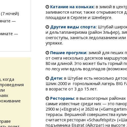
Катание на коньках:
в зимой в цент
заливаются катки; также открываются 
(7 ночей)
площадки в Серлезе и Шенберге.
омнате —
Другие виды спорта:
Штубай широко
и дельтапланеризма (район Эльфер), зи
комнате —
снегоступы, заняться ледолазанием или
упряжке.
Пешие прогулки:
зимой для пеших п
от снега несколько десятков маршруто
80 км длиной. Это может быть горный по
по лесу или вдоль водопадов (возможно
Дети:
в Штубае есть несколько детск
, когда
Шлик-2000
и горнолыжный лагерь BIG Fa
 проведения
в возрасте от 3 до 15 лет.
или
чаях
Рестораны:
в высокогорных районах 
проживание
самые известные среди них — это пано
2900 м («Eisgrat») и 2620 м («Gamsgart
террасы. Вершиной совершенства кули
считается ресторан «Schaufelspitz» («
праве
подъемника Eisgrat (Айсграт) на высоте 
ить полет