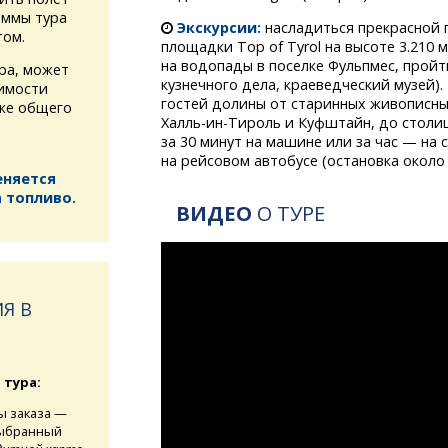
аммы тура
Экскурсии:
насладиться прекрасной 
том.
площадки Top of Tyrol на высоте 3.210
на водопады в поселке Фульпмес, пройт
ура, может
кузнечного дела, краеведческий музей)
имости
гостей долины от старинных живописны
кже общего
Халль-ин-Тироль
и Куфштайн, до столи
за 30 минут на машине или за час — на 
на рейсовом автобусе (остановка около 
еняется
 топливо.
ВИДЕО
О ТУРЕ
Я В
 тура:
ы заказа —
выбранный