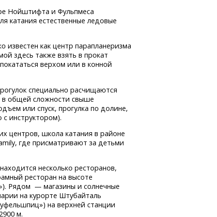
ре Нойштифта и Фульпмеса
для катания естественные ледовые
 известен как центр парапланеризма
мой здесь также взять в прокат
 покататься верхом или в конной
рогулок специально расчищаются
в в общей сложности свыше
дъем или спуск, прогулка по долине,
 с инструктором).
их центров, школа катания в районе
mily, где присматривают за детьми
находится несколько ресторанов,
рамный ресторан на высоте
en»). Рядом — магазины и солнечные
нарии на курорте Штубайталь
Шауфельшпиц») на верхней станции
2900 м.