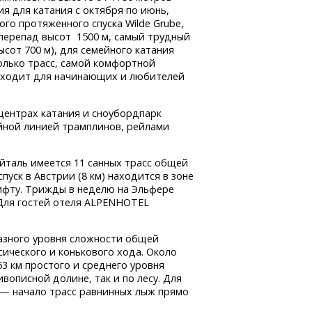
я для катания с октября по июнь,
го протяженного спуска Wilde Grube,
 перепад высот 1500 м, самый трудный
ысот 700 м), для семейного катания
олько трасс, самой комфортной
одходит для начинающих и любителей
центрах катания и сноубордпарк
ойной линией трамплинов, рейлами
таль имеется 11 санных трасс общей
уск в Австрии (8 км) находится в зоне
ифту. Трижды в неделю на Эльфере
 Для гостей отеля ALPENHOTEL
азного уровня сложности общей
ического и конькового хода. Около
3 км простого и среднего уровня
вописной долине, так и по лесу. Для
— начало трасс равнинных лыж прямо