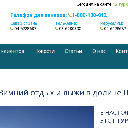
Сегодня на сайте
13 тур
Телефон для заказов:
1-800-100-012
Север страны:
Тель-Авив:
Иерусалим:
04-6228687
03-6280300
02-6228687
 клиентов
Новости
Статьи
О нас
Конт
 Зимний отдых и лыжи в долине 
В НАСТО
ЭТОТ
ТУР