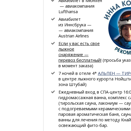
Авиабилет в Мюнхен
— авиакомпания
Lufthansa
Авиабилет
из Иннсбрука —
— авиакомпания
Austrian Airlines
Если у вас есть свое
лыжное
снаряжение —
перевоз бесплатный!
(просьба указ
в момент заказа)
7 ночей в отеле 4*
АЛЬПЕН — ТИР
в центре лыжного курорта Нойшт
зона Штубай)
Ежедневный вход
в СПА-центр
16:0
гидромассажная ванна, комплекс с
(тирольская сауна, лакониум — сау
с подогреваемыми керамическими 
паровая ароматическая баня, сауна
ванны для лечения по методу Кнай
освежающий фито-бар.