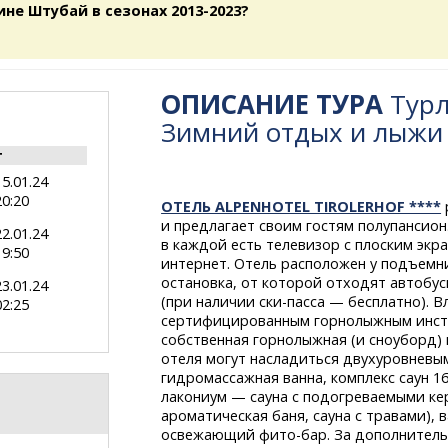
ине Штубай в сезонах 2013-2023?
ОПИСАНИЕ ТУРА
Турл
Зимний отдых и лыжи
т
15.01.24
20:20
ОТЕЛЬ ALPENHOTEL TIROLERHOF ****
и предлагает своим гостям полупансион.
22.01.24
в каждой есть телевизор с плоским экр
19:50
интернет. Отель расположен у подъемни
остановка, от которой отходят автобус
23.01.24
(при наличии
ски-пасса
— бесплатно). В
02:25
сертифицированным горнолыжным инстр
собственная горнолыжная (и сноуборд) 
отеля могут насладиться двухуровнев
гидромассажная ванна, комплекс саун 16
лакониум — сауна с подогреваемыми ке
ароматическая баня, сауна с травами), 
освежающий
фито-бар.
За дополнительн