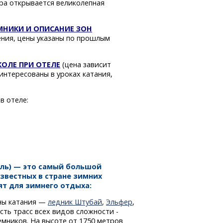
ра
открывается великолепная
МНИКИ И ОПИСАНИЕ ЗОН
ния, цены указаны по прошлым
ОЛЕ ПРИ ОТЕЛЕ
(цена зависит
интересованы в уроках катания,
в отеле:
оль) — это самый большой
известных в стране зимних
ят для зимнего отдыха:
ны катания —
ледник Штубай
,
Эльфер
,
ть трасс всех видов сложности -
мников. На высоте от 1750 метров