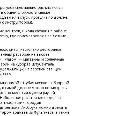
рогулок специально расчищаются
в в общей сложности свыше
дъем или спуск, прогулка по долине,
 с инструктором).
их центров, школа катания в районе
mily, где присматривают за детьми
находится несколько ресторанов,
рамный ресторан на высоте
en»). Рядом — магазины и солнечные
нарии на курорте Штубайталь
Шауфельшпиц») на верхней станции
2900 м.
панорамой Штубая можно с обзорной
 м, в самой долине можно посмотреть
ись по местным музеям (музей
. Небольшое расстояние отделяет
х тирольских городов
цы региона Инсбрука можно доехать
старом трамвае из Фульпмеса, а также