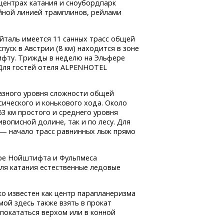
центрах катания и сноубордпарк
ойной линией трамплинов, рейлами
таль имеется 11 санных трасс общей
уск в Австрии (8 км) находится в зоне
ифту. Трижды в неделю на Эльфере
 Для гостей отеля ALPENHOTEL
азного уровня сложности общей
ического и конькового хода. Около
3 км простого и среднего уровня
вописной долине, так и по лесу. Для
— начало трасс равнинных лыж прямо
ре Нойштифта и Фульпмеса
для катания естественные ледовые
 известен как центр парапланеризма
мой здесь также взять в прокат
 покататься верхом или в конной