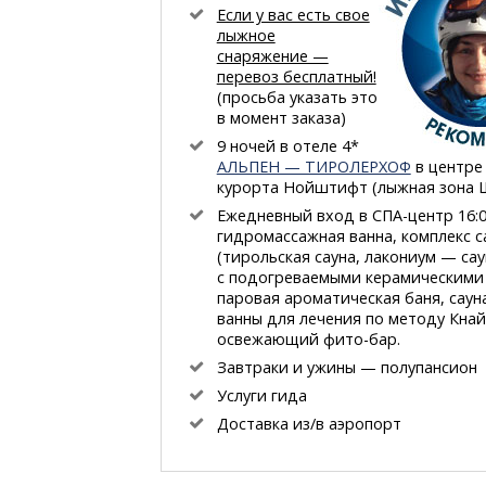
Если у вас есть свое
лыжное
снаряжение —
перевоз бесплатный!
(просьба указать это
в момент заказа)
9 ночей в отеле 4*
АЛЬПЕН — ТИРОЛЕРХОФ
в центре
курорта Нойштифт (лыжная зона 
Ежедневный вход
в СПА-центр
16:0
гидромассажная ванна, комплекс с
(тирольская сауна, лакониум — сау
с подогреваемыми керамическими 
паровая ароматическая баня, сауна
ванны для лечения по методу Кнай
освежающий фито-бар.
Завтраки и ужины — полупансион
Услуги гида
Доставка из/в аэропорт