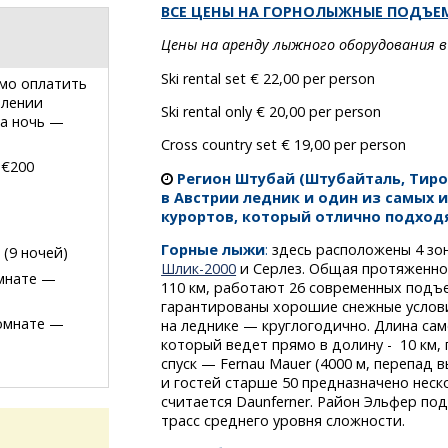
ВСЕ ЦЕНЫ НА ГОРНОЛЫЖНЫЕ ПОДЪЕ
Цены на аренду лыжного оборудования в
Ski rental set € 22,00 per person
мо оплатить
влении
Ski rental only € 20,00 per person
за ночь —
Cross country set € 19,00 per person
 €200
Регион Штубай (Штубайталь, Тир
в Австрии ледник и один из самых 
курортов, который отлично подход
Горные лыжи
:
здесь расположены 4 зо
(9 ночей)
Шлик-2000
и Серлез. Общая протяженнос
омнате —
110 км, работают 26 современных подъе
гарантированы хорошие снежные услови
комнате —
на леднике — круглогодично. Длина само
который ведет прямо в долину - 10 км,
спуск — Fernau Mauer (4000 м, перепад в
и гостей старше 50 предназначено неск
считается Daunferner. Район Эльфер п
трасс среднего уровня сложности.