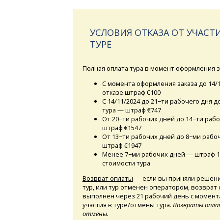
УСЛОВИЯ ОТКАЗА ОТ УЧАСТИ
ТУРЕ
Полная оплата тура в момент оформления з
С момента оформления заказа до 14/
отказе штраф €100
С 14/11/2024 до 21−ти рабочего дня д
тура — штраф €747
От 20−ти рабочих дней до 14−ти раб
штраф €1547
От 13−ти рабочих дней до 8−ми рабо
штраф €1947
Менее 7−ми рабочих дней — штраф 
стоимости тура
Возврат оплаты
— если вы приняли решен
тур, или тур отменен оператором, возврат
выполнен через 21 рабочий день с момен
участия в туре/отмены тура.
Возвраты опла
отмены.