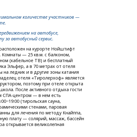
нимальном количестве участников —
те.
передвижением на автобусе,
у за автобусный сервис.
расположен на курорте Нойштифт
 Комнаты — 25 кв.м. с балконом,
аном (кабельное ТВ) и бесплатный
ка Эльфер, а в 70 метрах от отеля
ы на ледник и в другие зоны катания
ладелец отеля «Тиролерхоф» является
уктором, поэтому при отеле открыта
школа. После активного отдыха гости
ым
СПА-центром
— в нем есть
:00−19:00 (тирольская сауна,
рамическими стенами, паровая
ванны для лечения по методу Кнайппа,
ую плату — солярий, массаж, бассейн
ра
открывается великолепная