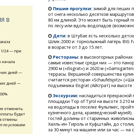
Пешие прогулки:
зимой для пеших п
от снега несколько десятков маршруто
Я В
80 км длиной. Это может быть горный по
по лесу или вдоль водопадов (возможно
Дети:
в Штубае есть несколько детск
Шлик-2000
и горнолыжный лагерь BIG Fa
аказа
в возрасте от 3 до 15 лет.
11/24 — при
Рестораны:
в высокогорных районах 
о начала
самые известные среди них — это пано
2900 м («Eisgrat») и 2620 м («Gamsgart
очих дней —
террасы. Вершиной совершенства кули
считается ресторан «Schaufelspitz» («
чих дней —
подъемника Eisgrat (Айсграт) на высоте 
100%
Экскурсии:
насладиться прекрасной 
площадки Top of Tyrol на высоте 3.210
на водопады в поселке Фульпмес, пройт
ие отменить
кузнечного дела, краеведческий музей)
 оплаты будет
гостей долины от старинных живописны
та отмены
Халль-ин-Тироль
и Куфштайн, до столи
т по условиям
за 30 минут на машине или за час — на 