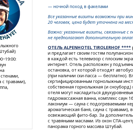
— ночной поход в факелами
Все указанные визиты возможны при ми
20 человек, цена будет уточнена на мес
Важно: указанные визиты, связанные с 
не предполагают дополнительную оплат
 лыжного
ОТЕЛЬ ALPENHOTEL TIROLERHOF ****
Штубай)
и предлагает своим гостям полупансион.
в каждой есть телевизор с плоским экр
0−19:00:
интернет. Отель расположен у подъемни
аун
остановка, от которой отходят автобус
на
(при наличии
ски-пасса
— бесплатно). В
стенами,
сертифицированным горнолыжным инстр
 с травами),
собственная горнолыжная (и сноуборд) 
ппа,
отеля могут насладиться двухуровнев
гидромассажная ванна, комплекс саун 16
лакониум — сауна с подогреваемыми ке
ароматическая баня, сауна с травами), 
освежающий
фито-бар.
За дополнительн
с травяными маслами. Из окон
СПА-цент
панорама горного массива Штубай.