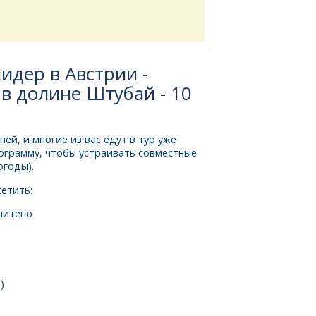
идер в Австрии -
в долине Штубай - 10
ней, и многие из вас едут в тур уже
ограмму, чтобы устраивать совместные
огоды).
етить:
питено
)