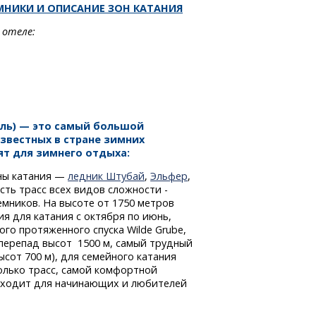
МНИКИ И ОПИСАНИЕ ЗОН КАТАНИЯ
 отеле:
оль) — это самый большой
известных в стране зимних
ят для зимнего отдыха:
ны катания —
ледник Штубай
,
Эльфер
,
ть трасс всех видов сложности -
мников. На высоте от 1750 метров
я для катания с октября по июнь,
го протяженного спуска Wilde Grube,
 перепад высот 1500 м, самый трудный
ысот 700 м), для семейного катания
олько трасс, самой комфортной
одходит для начинающих и любителей