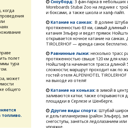
Сноуборд:
3 фан-парка
в небольших 
Moreboards Stubai Zoo на леднике с тр
, когда
и боксами, а также школа и халф-пайп.
 проведения
или
Катание на санках:
В долине Штубай
чаях
протяженностью 63 км, самый длинный сп
проживание
катания Эльфер и ведет прямок Нойшт
открывается ночное катание на санках.
TIROLERHOF — аренда санок бесплатно.
праве
Равнинные лыжи:
несколько трасс р
ить полет
протяженностью свыше 120 км для класс
аммы тура
Нойштифта начинается трасса длиной 5
том.
сложности; маршрут проходит как по жи
гостей отеля ALPENHOTEL TIROLERHOF 
ура, может
на выходе из отеля!
имости
кже общего
Катание на коньках:
в зимой в цент
заливаются катки; также открываются 
площадки в Серлезе и Шенберге.
еняется
Другие виды спорта:
Штубай широко
 топливо.
и дельтапланеризма (район Эльфер), зи
снегоступы, заняться ледолазанием или
упряжке.