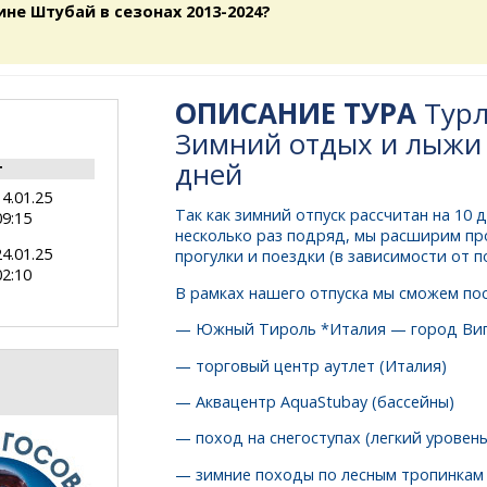
ине Штубай в сезонах 2013-2024?
ОПИСАНИЕ ТУРА
Турл
Зимний отдых и лыжи 
дней
т
14.01.25
Так как зимний отпуск рассчитан на 10 д
09:15
несколько раз подряд, мы расширим пр
24.01.25
прогулки и поездки (в зависимости от п
02:10
В рамках нашего отпуска мы сможем пос
— Южный Тироль *Италия — город Ви
— торговый центр аутлет (Италия)
— Аквацентр AquaStubay (бассейны)
— поход на снегоступах (легкий уровень
— зимние походы по лесным тропинкам