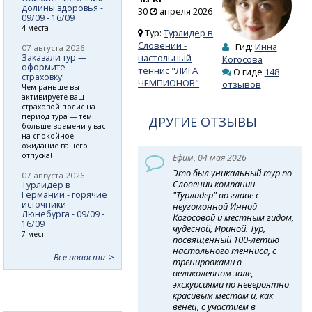
долины здоровья -
30 апреля 2026
09/09 - 16/09
4 места
Тур:
Турлидер в
Словении -
Гид:
Инна
07 августа 2026
Заказали тур —
настольный
Когосова
оформите
теннис "ЛИГА
О гиде
148
страховку!
ЧЕМПИОНОВ"
отзывов
Чем раньше вы
активируете ваш
страховой полис на
период тура — тем
ДРУГИЕ ОТЗЫВЫ
больше времени у вас
на спокойное
ожидание вашего
отпуска!
Ефим, 04 мая 2026
Это был уникальный тур по
07 августа 2026
Словении компании
Турлидер в
Германии - горячие
"Турлидер" во главе с
источники
неугомонной Инной
Люнебурга - 09/09 -
Когосовой и местным гидом,
16/09
чудесной, Ириной. Тур,
7 мест
посвящённый 100-летию
настольного тенниса, с
Все новости
тренировками в
великолепном зале,
экскурсиями по невероятно
красивым местам и, как
венец, с участием в