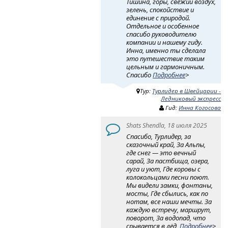
Тишина, горы, свежий воздух,
зелень, спокойствие и
единение с природой.
Отдельное и особенное
спасибо руководителю
компании и нашему гиду.
Инна, именно ты сделала
это путешествие таким
цельным и гармоничным.
Спасибо
Подробнее
>
Тур:
Турлидер в Швейцарии -
Ледниковый экспресс
Гид:
Инна Когосова
Shats Shendla, 18 июля 2025
Спасибо, Турлидер, за
сказочный край, За Альпы,
где снег — это вечный
сарай, За пастбища, озера,
луга и уют, Где коровы с
колокольцами песни поют.
Мы видели замки, фонтаны,
мосты, Где сбылись, как по
нотам, все наши мечты. За
каждую встречу, маршрут,
поворот, За водопад, что
срывается в лёд,
Подробнее
>