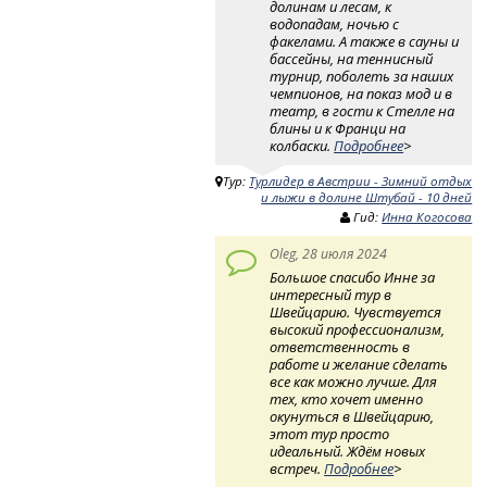
долинам и лесам, к
водопадам, ночью с
факелами. А также в сауны и
бассейны, на теннисный
турнир, поболеть за наших
чемпионов, на показ мод и в
театр, в гости к Стелле на
блины и к Франци на
колбаски.
Подробнее
>
Тур:
Турлидер в Австрии - Зимний отдых
и лыжи в долине Штубай - 10 дней
Гид:
Инна Когосова
Oleg, 28 июля 2024
Большое спасибо Инне за
интересный тур в
Швейцарию. Чувствуется
высокий профессионализм,
ответственность в
работе и желание сделать
все как можно лучше. Для
тех, кто хочет именно
окунуться в Швейцарию,
этот тур просто
идеальный. Ждём новых
встреч.
Подробнее
>