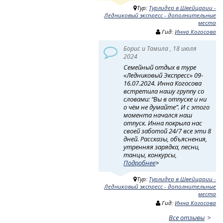
Тур:
Турлидер в Швейцарии -
Ледниковый экспресс - дополнительные
места
Гид:
Инна Когосова
Борис и Тамила , 18 июля
2024
Семейный отдых в туре
«Ледниковый Экспресс» 09-
16.07.2024. Инна Когосова
встретила нашу группу со
словами: “Вы в отпуске и ни
о чём не думайте”. И с этого
момента начался наш
отпуск. Инна покрыла нас
своей заботой 24/7 все эти 8
дней. Рассказы, объяснения,
утренняя зарядка, песни,
танцы, конкурсы,
Подробнее
>
Тур:
Турлидер в Швейцарии -
Ледниковый экспресс - дополнительные
места
Гид:
Инна Когосова
Все отзывы