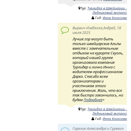
Тур:
Турлидер в Швейцарии -
Ледниковый экспресс
Гид:
Инна Когосова
Вырвич Изабелла,Андрей, 18
июля 2025
Лучше гор могут быть
только швейцарские Альпы
вместе с замечательным
отдыхом на курорте Скуоль,
который нашей группе
организовала компания
Турлидер и лично Инна с
водителем-профессионалом
Дарко. Спасибо всем
организаторам и
участникам этого
приключения. Жаль, что все
так быстро закончилось, но
будем
Подробнее
>
Тур:
Турлидер в Швейцарии -
Ледниковый экспресс
Гид:
Инна Когосова
Горелик Александра и Гуревич