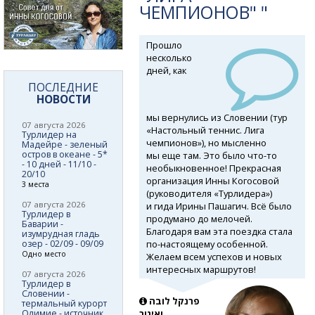
ЧЕМПИОНОВ" "
Прошло
несколько
дней, как
ПОСЛЕДНИЕ
НОВОСТИ
мы вернулись из Словении (тур
07 августа 2026
«Настольный теннис. Лига
Турлидер на
чемпионов»), но мысленно
Мадейре - зеленый
остров в океане - 5*
мы еще там. Это было
что-то
- 10 дней - 11/10 -
необыкновенное! Прекрасная
20/10
организация Инны Когосовой
3 места
(руководителя «Турлидера»)
07 августа 2026
и гида Ирины Пашагич. Всё было
Турлидер в
продумано до мелочей.
Баварии -
Благодаря вам эта поездка стала
изумрудная гладь
по-настоящему
особенной.
озер - 02/09 - 09/09
Одно место
Желаем всем успехов и новых
интересных маршрутов!
07 августа 2026
Турлидер в
Словении -
פרנקל לובה
термальный курорт
Олимие - источник
ואיגור