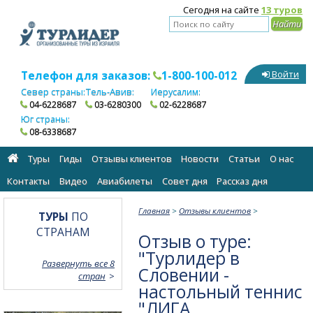
Сегодня на сайте
13 туров
Телефон для заказов:
1-800-100-012
Войти
Север страны:
Тель-Авив:
Иерусалим:
04-6228687
03-6280300
02-6228687
Юг страны:
08-6338687
Туры
Гиды
Отзывы клиентов
Новости
Статьи
О нас
Контакты
Видео
Авиабилеты
Cовет дня
Рассказ дня
Главная
>
Отзывы клиентов
>
ТУРЫ
ПО
СТРАНАМ
Отзыв о туре:
"Турлидер в
Развернуть все 8
Словении -
стран
настольный теннис
"ЛИГА