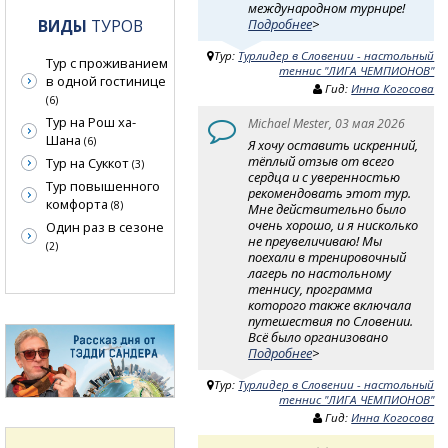
международном турнире!
ВИДЫ
ТУРОВ
Подробнее
>
Тур:
Турлидер в Словении - настольный
Тур с проживанием
теннис "ЛИГА ЧЕМПИОНОВ"
в одной гостинице
Гид:
Инна Когосова
(6)
Тур на Рош ха-
Michael Mester, 03 мая 2026
Шана
(6)
Я хочу оставить искренний,
тёплый отзыв от всего
Тур на Суккот
(3)
сердца и с уверенностью
Тур повышенного
рекомендовать этот тур.
комфорта
(8)
Мне действительно было
очень хорошо, и я нисколько
Один раз в сезоне
не преувеличиваю! Мы
(2)
поехали в тренировочный
лагерь по настольному
теннису, программа
которого также включала
путешествия по Словении.
Всё было организовано
Подробнее
>
Тур:
Турлидер в Словении - настольный
теннис "ЛИГА ЧЕМПИОНОВ"
Гид:
Инна Когосова