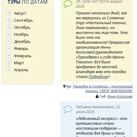
ТУРЫ
ПО ДАТАМ
פרנקל לובה ואיגור, 30 апреля
2026
Прошло несколько дней, как
Август
мы вернулись из Словении
Сентябрь
(тур «Настольный теннис.
Октябрь
Лига чемпионов»), но
мысленно мы еще там. Это
Ноябрь
было что-то
Декабрь
необыкновенное! Прекрасная
организация Инны
Январь
Когосовой (руководителя
Февраль
«Турлидера») и гида Ирины
Пашагич. Всё было
Март
продумано до мелочей.
Апрель
Благодаря вам эта поездка
стала
Подробнее
>
Тур:
Турлидер в Словении - настольный
теннис "ЛИГА ЧЕМПИОНОВ"
Гид:
Инна Когосова
Татьяна Калманович, 22
июля 2025
«Ледниковый экспресс» -это
путешествие стало
настоящим подарком —
отдыхом для души и тела.