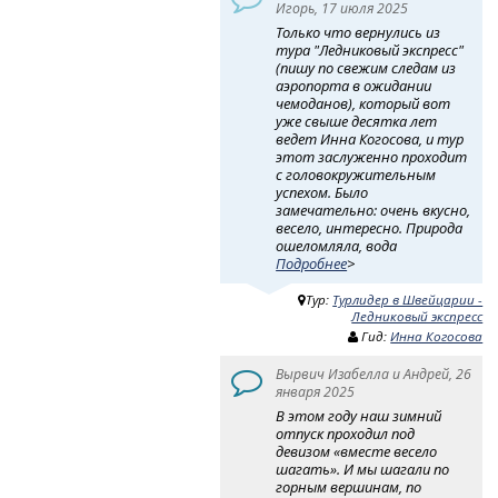
Игорь, 17 июля 2025
Только что вернулись из
тура "Ледниковый экспресс"
(пишу по свежим следам из
аэропорта в ожидании
чемоданов), который вот
уже свыше десятка лет
ведет Инна Когосова, и тур
этот заслуженно проходит
с головокружительным
успехом. Было
замечательно: очень вкусно,
весело, интересно. Природа
ошеломляла, вода
Подробнее
>
Тур:
Турлидер в Швейцарии -
Ледниковый экспресс
Гид:
Инна Когосова
Вырвич Изабелла и Андрей, 26
января 2025
В этом году наш зимний
отпуск проходил под
девизом «вместе весело
шагать». И мы шагали по
горным вершинам, по