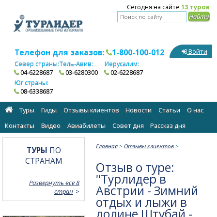
Сегодня на сайте
13 туров
Телефон для заказов:
1-800-100-012
Войти
Север страны:
Тель-Авив:
Иерусалим:
04-6228687
03-6280300
02-6228687
Юг страны:
08-6338687
Туры
Гиды
Отзывы клиентов
Новости
Статьи
О нас
Контакты
Видео
Авиабилеты
Cовет дня
Рассказ дня
Главная
>
Отзывы клиентов
>
ТУРЫ
ПО
СТРАНАМ
Отзыв о туре:
"Турлидер в
Развернуть все 8
Австрии - Зимний
стран
отдых и лыжи в
долине Штубай -