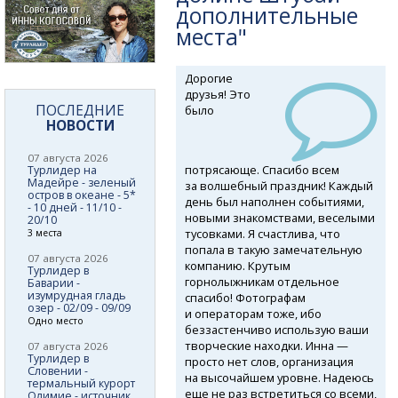
дополнительные
места"
Дорогие
друзья! Это
ПОСЛЕДНИЕ
было
НОВОСТИ
07 августа 2026
потрясающе. Спасибо всем
Турлидер на
Мадейре - зеленый
за волшебный праздник! Каждый
остров в океане - 5*
день был наполнен событиями,
- 10 дней - 11/10 -
новыми знакомствами, веселыми
20/10
тусовками. Я счастлива, что
3 места
попала в такую замечательную
07 августа 2026
компанию. Крутым
Турлидер в
горнолыжникам отдельное
Баварии -
изумрудная гладь
спасибо! Фотографам
озер - 02/09 - 09/09
и операторам тоже, ибо
Одно место
беззастенчиво использую ваши
творческие находки. Инна —
07 августа 2026
Турлидер в
просто нет слов, организация
Словении -
на высочайшем уровне. Надеюсь
термальный курорт
еще не раз встретиться со всеми,
Олимие - источник