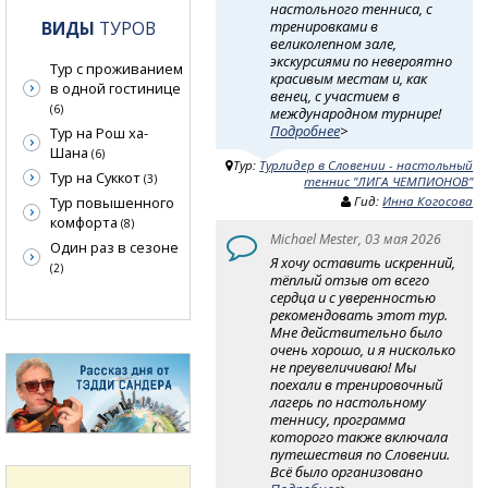
настольного тенниса, с
ВИДЫ
ТУРОВ
тренировками в
великолепном зале,
экскурсиями по невероятно
Тур с проживанием
красивым местам и, как
в одной гостинице
венец, с участием в
(6)
международном турнире!
Подробнее
>
Тур на Рош ха-
Шана
(6)
Тур:
Турлидер в Словении - настольный
Тур на Суккот
(3)
теннис "ЛИГА ЧЕМПИОНОВ"
Гид:
Инна Когосова
Тур повышенного
комфорта
(8)
Michael Mester, 03 мая 2026
Один раз в сезоне
Я хочу оставить искренний,
(2)
тёплый отзыв от всего
сердца и с уверенностью
рекомендовать этот тур.
Мне действительно было
очень хорошо, и я нисколько
не преувеличиваю! Мы
поехали в тренировочный
лагерь по настольному
теннису, программа
которого также включала
путешествия по Словении.
Всё было организовано