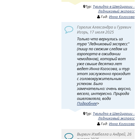
Тур:
Турлидер в Швейцарии -
Ледниковый экспресс
Гид:
Инна Когосова
Горелик Александра и Гуревич
Игорь, 17 июля 2025
Только что вернулись из
тура "Ледниковый экспресс"
(пишу по свежим следам из
аэропорта в ожидании
чемоданов), который вот
уже свыше десятка лет
ведет Инна Когосова, и тур
этот заслуженно проходит
с головокружительным
успехом. Было
замечательно: очень вкусно,
весело, интересно. Природа
ошеломляла, вода
Подробнее
>
Тур:
Турлидер в Швейцарии -
Ледниковый экспресс
Гид:
Инна Когосова
Вырвич Изабелла и Андрей, 26