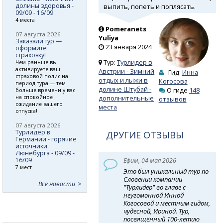
долины здоровья -
выпить, попеть и поплясать.
09/09 - 16/09
4 места
Pomeranets
07 августа 2026
Yuliya
Заказали тур —
23 января 2024
оформите
страховку!
Тур:
Турлидер в
Чем раньше вы
активируете ваш
Австрии - Зимний
Гид:
Инна
страховой полис на
отдых и лыжи в
Когосова
период тура — тем
долине Штубай -
О гиде
148
больше времени у вас
на спокойное
дополнительные
отзывов
ожидание вашего
места
отпуска!
07 августа 2026
Турлидер в
ДРУГИЕ ОТЗЫВЫ
Германии - горячие
источники
Люнебурга - 09/09 -
16/09
Ефим, 04 мая 2026
7 мест
Это был уникальный тур по
Словении компании
Все новости
"Турлидер" во главе с
неугомонной Инной
Когосовой и местным гидом,
чудесной, Ириной. Тур,
посвящённый 100-летию