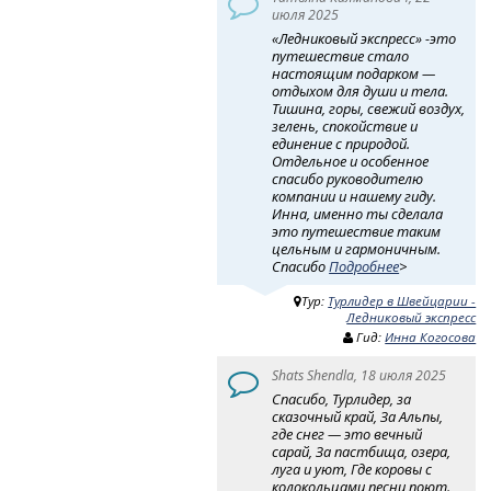
июля 2025
«Ледниковый экспресс» -это
путешествие стало
настоящим подарком —
отдыхом для души и тела.
Тишина, горы, свежий воздух,
зелень, спокойствие и
единение с природой.
Отдельное и особенное
спасибо руководителю
компании и нашему гиду.
Инна, именно ты сделала
это путешествие таким
цельным и гармоничным.
Спасибо
Подробнее
>
Тур:
Турлидер в Швейцарии -
Ледниковый экспресс
Гид:
Инна Когосова
Shats Shendla, 18 июля 2025
Спасибо, Турлидер, за
сказочный край, За Альпы,
где снег — это вечный
сарай, За пастбища, озера,
луга и уют, Где коровы с
колокольцами песни поют.