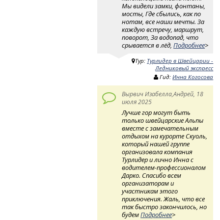
Мы видели замки, фонтаны,
мосты, Где сбылись, как по
нотам, все наши мечты. За
каждую встречу, маршрут,
поворот, За водопад, что
срывается в лёд,
Подробнее
>
Тур:
Турлидер в Швейцарии -
Ледниковый экспресс
Гид:
Инна Когосова
Вырвич Изабелла,Андрей, 18
июля 2025
Лучше гор могут быть
только швейцарские Альпы
вместе с замечательным
отдыхом на курорте Скуоль,
который нашей группе
организовала компания
Турлидер и лично Инна с
водителем-профессионалом
Дарко. Спасибо всем
организаторам и
участникам этого
приключения. Жаль, что все
так быстро закончилось, но
будем
Подробнее
>