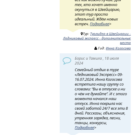
тех, кто хочет именно
окунуться в Швейцарию,
этот тур просто
идеальный. Ждём новых
встреч.
Подробнее
>
Тур:
Турлидер в Швейцарии -
Ледниковый экспресс - дополнительные
места
Гид:
Инна Когосова
Борис и Тамила , 18 июля
2024
Семейный отдых в туре
«Ледниковый Экспресс» 09-
16.07.2024. Инна Когосова
встретила нашу группу со
словами: “Вы в отпуске и ни
о чём не думайте”. И с этого
момента начался наш
отпуск. Инна покрыла нас
своей заботой 24/7 все эти 8
дней. Рассказы, объяснения,
утренняя зарядка, песни,
танцы, конкурсы,
Подробнее
>