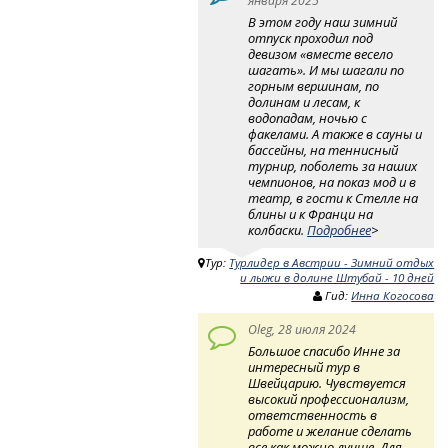
января 2025
В этом году наш зимний
отпуск проходил под
девизом «вместе весело
шагать». И мы шагали по
горным вершинам, по
долинам и лесам, к
водопадам, ночью с
факелами. А также в сауны и
бассейны, на теннисный
турнир, поболеть за наших
чемпионов, на показ мод и в
театр, в гости к Стелле на
блины и к Франци на
колбаски.
Подробнее
>
Тур:
Турлидер в Австрии - Зимний отдых
и лыжи в долине Штубай - 10 дней
Гид:
Инна Когосова
Oleg, 28 июля 2024
Большое спасибо Инне за
интересный тур в
Швейцарию. Чувствуется
высокий профессионализм,
ответственность в
работе и желание сделать
все как можно лучше. Для