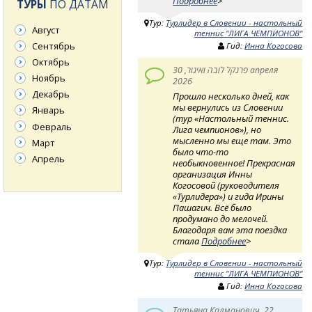
Подробнее
>
ТУРЫ
ПО ДАТАМ
Тур:
Турлидер в Словении - настольный
Август
теннис "ЛИГА ЧЕМПИОНОВ"
Сентябрь
Гид:
Инна Когосова
Октябрь
פרנקל לובה ואיגור, 30 апреля
Ноябрь
2026
Декабрь
Прошло несколько дней, как
мы вернулись из Словении
Январь
(тур «Настольный теннис.
Февраль
Лига чемпионов»), но
мысленно мы еще там. Это
Март
было что-то
Апрель
необыкновенное! Прекрасная
организация Инны
Когосовой (руководителя
«Турлидера») и гида Ирины
Пашагич. Всё было
продумано до мелочей.
Благодаря вам эта поездка
стала
Подробнее
>
Тур:
Турлидер в Словении - настольный
теннис "ЛИГА ЧЕМПИОНОВ"
Гид:
Инна Когосова
Татьяна Калманович, 22