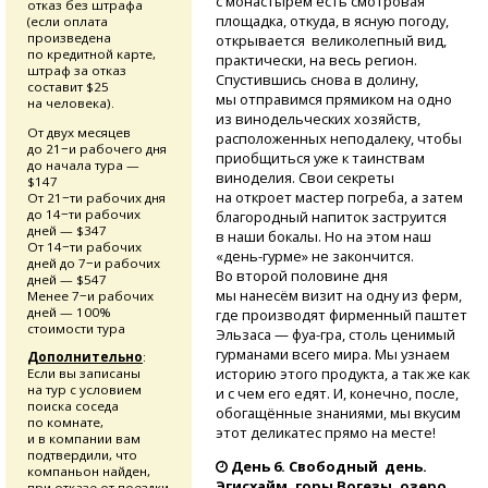
с монастырем есть смотровая
отказ без штрафа
площадка, откуда, в ясную погоду,
(если оплата
произведена
открывается великолепный вид,
по кредитной карте,
практически, на весь регион.
штраф за отказ
Спустившись снова в долину,
составит $25
мы отправимся прямиком на одно
на человека).
из винодельческих хозяйств,
От двух месяцев
расположенных неподалеку, чтобы
до 21−и рабочего дня
приобщиться уже к таинствам
до начала тура —
виноделия. Свои секреты
$147
на откроет мастер погреба, а затем
От 21−ти рабочих дня
до 14−ти рабочих
благородный напиток заструится
дней — $347
в наши бокалы. Но на этом наш
От 14−ти рабочих
«день-гурме»
не закончится.
дней до 7−и рабочих
Во второй половине дня
дней — $547
мы нанесём визит на одну из ферм,
Менее 7−и рабочих
дней — 100%
где производят фирменный паштет
стоимости тура
Эльзаса —
фуа-гра,
столь ценимый
гурманами всего мира. Мы узнаем
Дополнительно
:
историю этого продукта, а так же как
Если вы записаны
на тур с условием
и с чем его едят. И, конечно, после,
поиска соседа
обогащённые знаниями, мы вкусим
по комнате,
этот деликатес прямо на месте!
и в компании вам
подтвердили, что
День 6. Свободный день.
компаньон найден,
Эгисхайм, горы Вогезы, озеро
при отказе от поездки