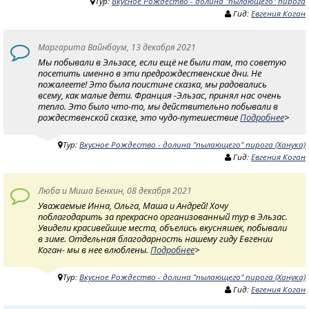
Тур:
Вкусное Рождество - долина "пылающего" пирога
Гид:
Евгения Коган
Маргарита Вайнбаум, 13 декабря 2021
Мы побывали в Эльзасе, если ещё не были там, то советую
посетить именно в эти предрождественские дни. Не
пожалеете! Это была поистине сказка, мы радовались
всему, как малые дети. Франция -Эльзас, принял нас очень
тепло. Это было что-то, мы действительно побывали в
рождественской сказке, это чудо-путешествие
Подробнее
>
Тур:
Вкусное Рождество - долина "пылающего" пирога (Ханука)
Гид:
Евгения Коган
Люба и Миша Бенхин, 08 декабря 2021
Уважаемые Инна, Ольга, Маша и Андрей! Хочу
поблагодарить за прекрасно организованный тур в Эльзас.
Увидели красивейшие места, объелись вкусняшек, побывали
в зиме. Отдельная благодарность нашему гиду Евгении
Коган- мы в нее влюблены.
Подробнее
>
Тур:
Вкусное Рождество - долина "пылающего" пирога (Ханука)
Гид:
Евгения Коган