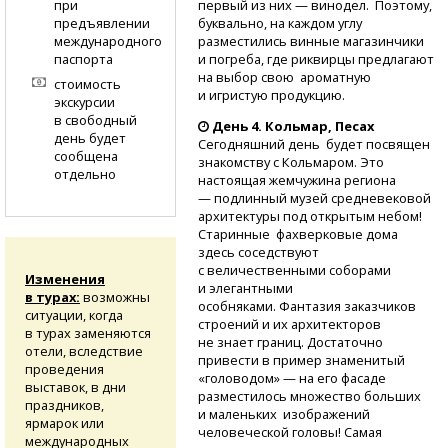
при
первый из них — винодел. Поэтому,
предъявлении
буквально, на каждом углу
международного
разместились винные магазинчики
паспорта
и погреба, где риквирцы предлагают
на выбор свою ароматную
стоимость
и игристую продукцию.
экскурсии
в свободный
День 4. Кольмар, Песах
день будет
Сегодняшний день будет посвящен
сообщена
знакомству с Кольмаром. Это
отдельно
настоящая жемчужина региона
— подлинный музей средневековой
архитектуры под открытым небом!
Старинные фахверковые дома
здесь соседствуют
с величественными соборами
Изменения
и элегантными
в турах:
возможны
особняками. Фантазия заказчиков
ситуации, когда
строений и их архитекторов
в турах заменяются
не знает границ. Достаточно
отели, вследствие
привести в пример знаменитый
проведения
«головодом» — на его фасаде
выставок, в дни
разместилось множество больших
праздников,
и маленьких изображений
ярмарок или
человеческой головы! Самая
международных