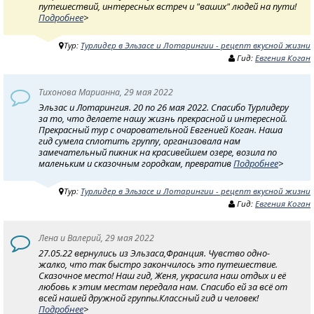
путешествий, интересных встреч и "ваших" людей на пути!
Подробнее
>
Тур:
Турлидер в Эльзасе и Лотарингии - рецепт вкусной жизни
Гид:
Евгения Коган
Тихонова Марианна, 29 мая 2022
Эльзас и Лотарингия. 20 по 26 мая 2022. Спасибо Турлидеру
за то, что делаете нашу жизнь прекрасной и интересной.
Прекрасный тур с очаровательной Евгенией Коган. Наша
гид сумела сплотить группу, организовала нам
замечательный пикник на красивейшем озере, возила по
маленьким и сказочным городкам, превратив
Подробнее
>
Тур:
Турлидер в Эльзасе и Лотарингии - рецепт вкусной жизни
Гид:
Евгения Коган
Лена и Валерий, 29 мая 2022
27.05.22 вернулись из Эльзаса,Франция. Чувство одно-
жалко, что так быстро закончилось это путешествие.
Сказочное место! Наш гид, Женя, украсила наш отдых и её
любовь к этим местам передала нам. Спасибо ей за всё от
всей нашей дружной группы.Классный гид и человек!
Подробнее
>