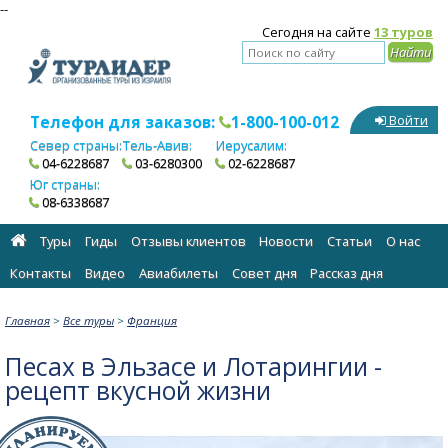
--
Сегодня на сайте
13 туров
Телефон для заказов:
1-800-100-012
Войти
Север страны:
Тель-Авив:
Иерусалим:
04-6228687
03-6280300
02-6228687
Юг страны:
08-6338687
Туры
Гиды
Отзывы клиентов
Новости
Статьи
О нас
Контакты
Видео
Авиабилеты
Cовет дня
Рассказ дня
Главная
>
Все туры
>
Франция
Песах в Эльзасе и Лотарингии -
рецепт вкусной жизни