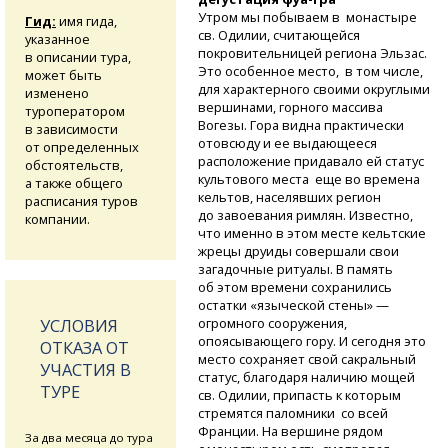
Утром мы побываем в монастыре
Гид:
имя гида,
св. Одилии, считающейся
указанное
покровительницей региона Эльзас.
в описании тура,
Это особенное место, в том числе,
может быть
для характерного своими округлыми
изменено
вершинами, горного массива
туроператором
Вогезы. Гора видна практически
в зависимости
отовсюду и ее выдающееся
от определенных
расположение придавало ей статус
обстоятельств,
культового места еще во времена
а также общего
кельтов, населявших регион
расписания туров
до завоевания римлян. Известно,
компании.
что именно в этом месте кельтские
жрецы друиды совершали свои
загадочные ритуалы. В память
об этом времени сохранились
остатки «языческой стены» —
огромного сооружения,
УСЛОВИЯ
опоясывающего гору. И сегодня это
ОТКАЗА ОТ
место сохраняет свой сакральный
УЧАСТИЯ В
статус, благодаря наличию мощей
ТУРЕ
св. Одилии, припасть к которым
стремятся паломники со всей
Франции. На вершине рядом
За два месяца до тура