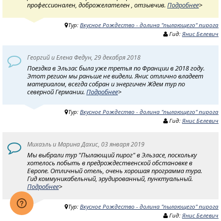
профессионален, доброжелателен , отзывчив.
Подробнее
>
Тур:
Вкусное Рождество - долина "пылающего" пирога
Гид:
Янис Белевич
Георгий и Елена Федун, 29 декабря 2018
Поездка в Эльзас была уже третья по Франции в 2018 году.
Этот регион мы раньше не видели. Янис отлично владеет
материалом, всегда собран и энергичен Ждем тур по
северной Германии.
Подробнее
>
Тур:
Вкусное Рождество - долина "пылающего" пирога
Гид:
Янис Белевич
Михаэль и Марина Дахис, 03 января 2019
Мы выбрали тур "Пылающий пирог" в Эльзасе, поскольку
хотелось побыть в предрождественской обстановке в
Европе. Отличный отель, очень хорошая программа тура.
Гид коммуникабельный, эрудированный, пунктуальный.
Подробнее
>
Тур:
Вкусное Рождество - долина "пылающего" пирога
Гид:
Янис Белевич