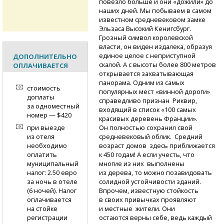
повезло больше и они «дожили» до
наших дней. Мы побываем в самом
известном средневековом замке
Эльзаса Высокий Кенигсбург.
Грозный символ королевской
власти, он виден издалека, образуя
единое целое с неприступной
ДОПОЛНИТЕЛЬНО
скалой. А с высоты более 800 метров
ОПЛАЧИВАЕТСЯ
открывается захватывающая
панорама. Одним из самых
стоимость
популярных мест «винной дороги»
доплаты
справедливо признан Риквир,
за одноместный
входящий в список «100 самых
номер — $420
красивых деревень Франции».
при выезде
Он полностью сохранил свой
из отеля
средневековый облик. Средний
необходимо
возраст домов здесь приближается
оплатить
к 450 годам! А если учесть, что
муниципальный
многие из них выполнены
налог: 2.50 евро
из дерева, то можно позавидовать
за ночь в отеле
солидной устойчивости зданий.
(6 ночей). Налог
Впрочем, известную стойкость
оплачивается
в своих привычках проявляют
на стойке
и местные жители. Они
регистрации
остаются верны себе, ведь каждый