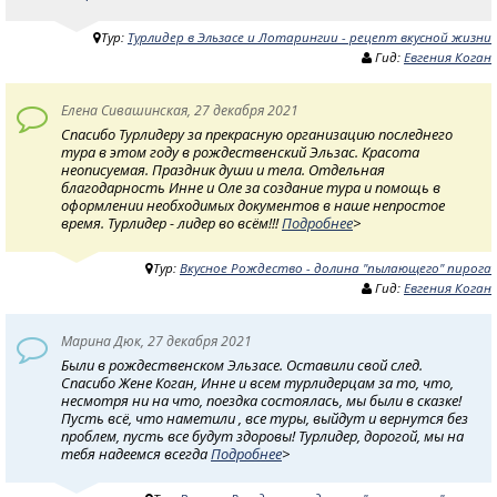
Тур:
Турлидер в Эльзасе и Лотарингии - рецепт вкусной жизни
Гид:
Евгения Коган
Елена Сивашинская, 27 декабря 2021
Спасибо Турлидеру за прекрасную организацию последнего
тура в этом году в рождественский Эльзас. Красота
неописуемая. Праздник души и тела. Отдельная
благодарность Инне и Оле за создание тура и помощь в
оформлении необходимых документов в наше непростое
время. Турлидер - лидер во всём!!!
Подробнее
>
Тур:
Вкусное Рождество - долина "пылающего" пирога
Гид:
Евгения Коган
Марина Дюк, 27 декабря 2021
Были в рождественском Эльзасе. Оставили свой след.
Спасибо Жене Коган, Инне и всем турлидерцам за то, что,
несмотря ни на что, поездка состоялась, мы были в сказке!
Пусть всё, что наметили , все туры, выйдут и вернутся без
проблем, пусть все будут здоровы! Турлидер, дорогой, мы на
тебя надеемся всегда
Подробнее
>