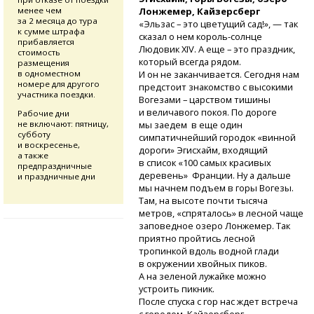
Лонжемер, Кайзерсберг
менее чем
за 2 месяца до тура
«Эльзас – это цветущий сад!», — так
к сумме штрафа
сказал о нем
король-солнце
прибавляется
Людовик XIV. А еще – это праздник,
стоимость
который всегда рядом.
размещения
И он не заканчивается. Сегодня нам
в одноместном
номере для другого
предстоит знакомство с высокими
участника поездки.
Вогезами – царством тишины
и величавого покоя. По дороге
Рабочие дни
не включают: пятницу,
мы заедем в еще один
субботу
симпатичнейший городок «винной
и воскресенье,
дороги» Эгисхайм, входящий
а также
в список «100 самых красивых
предпраздничные
деревень» Франции. Ну а дальше
и праздничные дни
мы начнем подъем в горы Вогезы.
Там, на высоте почти тысяча
метров, «спряталось» в лесной чаще
заповедное озеро Лонжемер. Так
приятно пройтись лесной
тропинкой вдоль водной глади
в окружении хвойных пиков.
А на зеленой лужайке можно
устроить пикник.
После спуска с гор нас ждет встреча