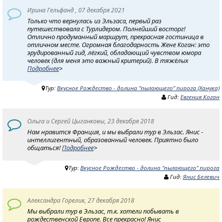
Ирина Гельфанд , 07 декабря 2021
Только что вернулась из Эльзаса, первый раз
путешествовала с Турлидером. Полнейший восторг!
Отлично продуманный маршрут, прекрасная гостиница в
отличном месте. Огромная благодарность Жене Коган: это
эрудированный гид, лёгкий, обладающий чувством юмора
человек (для меня это важный критерий). В тяжёлых
Подробнее
>
Тур:
Вкусное Рождество - долина "пылающего" пирога (Ханука)
Гид:
Евгения Коган
Ольга и Сергей Цыганковы, 23 декабря 2018
Нам нравится Франция, и мы выбрали тур в Эльзас. Янис -
интеллигентный, образованный человек. Приятно было
общаться!
Подробнее
>
Тур:
Вкусное Рождество - долина "пылающего" пирога
Гид:
Янис Белевич
Александра Горелик, 27 декабря 2018
Мы выбрали тур в Эльзас, т.к. хотели побывать в
рождественской Европе. Все прекрасно! Янис