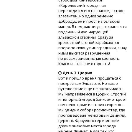
с городом Кайзерсберг.
«Королевский город», так
переводится его название, - строг,
элегантен, но одновременно
добродушен и прост на сельский
манер. В нем, как нигде, сохраняется
подлинный дух чарующей
эльзасской старины. Сразу за
крепостной стеной карабкаются
вверх по склону виноградники, а над
ними высится разрушенная
но весьма живописная крепость.
Красота – глаз не оторвать!
День 7. Цюрих
Вот и пришло время прощаться с
прекрасным Эльзасом. Но наше
путешествие еще не закончилось.
Мы направляемся в Цюрих. Строгий
и чопорный «город банков» откроет
нам некоторые из своих секретов.
Мы увидим собор Гросмюнстер, где
проповедовал неистовый Цвингли,
церковь Фраумюнстер и многие
другие знаковые места города
на реке Лиммат. А для тех, кто