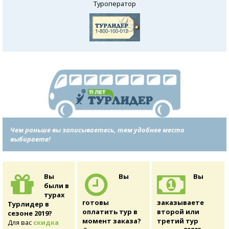
Туроператор
Чем раньше вы записываетесь, тем удобнее место
выбираете!
Вы
Вы
Вы
были в
турах
готовы
заказываете
Турлидер в
оплатить тур в
второй или
сезоне 2019?
момент заказа?
третий тур
Для вас
скидка