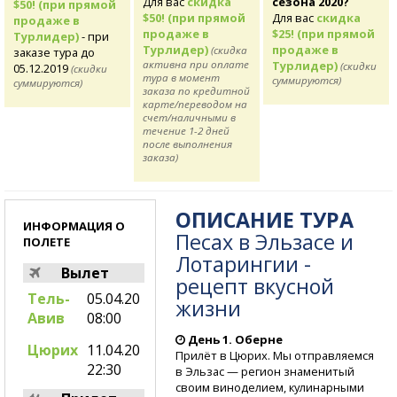
Для вас
скидка
сезона 2020?
$50! (при прямой
$50! (при прямой
Для вас
скидка
продаже в
продаже в
$25! (при прямой
Турлидер)
- при
Турлидер)
продаже в
(скидка
заказе тура до
активна при оплате
Турлидер)
(скидки
05.12.2019
(скидки
тура в момент
суммируются)
суммируются)
заказа по кредитной
карте/переводом на
счет/наличными в
течение 1-2 дней
после выполнения
заказа)
ОПИСАНИЕ ТУРА
ИНФОРМАЦИЯ О
Песах в Эльзасе и
ПОЛЕТЕ
Лотарингии -
Вылет
рецепт вкусной
Тель-
05.04.20
жизни
Авив
08:00
День 1. Оберне
Цюрих
11.04.20
Прилёт в Цюрих. Мы отправляемся
22:30
в Эльзас — регион знаменитый
своим виноделием, кулинарными