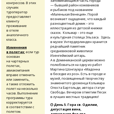
запоминающаяся часть города
конгрессов. В этих
— бывший район кожевников
случаях
и рыбаков под названием
туроператор
«Маленькая Венеция». Порой
предоставляет
возникает ощущение, что каждый
клиенту
разноцветный домик – это
проживание
иллюстрация из детской книжки
в отеле
сказок. Кольмар – это еще
аналогичного
и культурная столица Эльзаса. Здесь
класса.
в музее Унтердерлинден хранится
редчайший памятник
Изменения
средневековой живописи
в полетах:
если тур
Изенгеймский алтарь.
основан
А в Доминиканской церкви можно
на чартерных
полюбоваться на одну из работ
полетах,
Мартина Шонгауэра «Мадонна
авиакомпания
в беседке из роз». Есть в городе и
вправе отменить
музей, посвященный творчеству
или заменить,
знаменитого уроженца Кольмара
а также отложить
Огюста Бартольди, автора статуи
полет на несколько
Свободы. Вечером отметим Песах
часов. Выполнение
в лучших местных традициях!
программы тура
корректируется
День 5. Гора св. Одилии,
в соответствии с
дегустация вина,
полетом.
дегустация фуа-гра