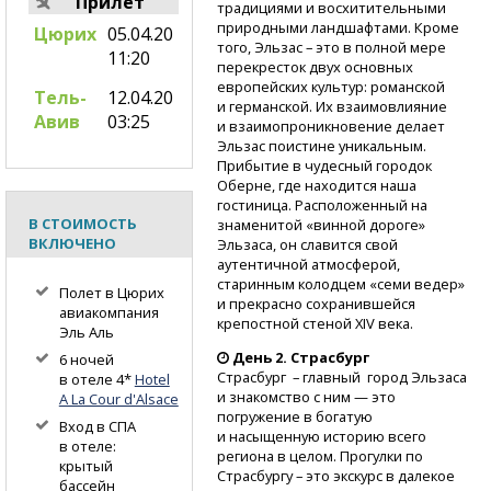
Прилет
традициями и восхитительными
природными ландшафтами. Кроме
Цюрих
05.04.20
того, Эльзас – это в полной мере
11:20
перекресток двух основных
европейских культур: романской
Тель-
12.04.20
и германской. Их взаимовлияние
Авив
03:25
и взаимопроникновение делает
Эльзас поистине уникальным.
Прибытие в чудесный городок
Оберне, где находится наша
гостиница. Расположенный на
В СТОИМОСТЬ
знаменитой «винной дороге»
ВКЛЮЧЕНО
Эльзаса, он славится свой
аутентичной атмосферой,
старинным колодцем «семи ведер»
Полет в Цюрих
и прекрасно сохранившейся
авиакомпания
крепостной стеной XIV века.
Эль Аль
День 2. Страсбург
6 ночей
Страсбург – главный город Эльзаса
в отеле 4*
Hotel
и знакомство с ним — это
A La Cour d'Alsace
погружение в богатую
Вход в СПА
и насыщенную историю всего
в отеле:
региона в целом. Прогулки по
крытый
Страсбургу – это экскурс в далекое
бассейн