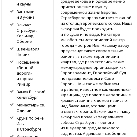
средневековье и одновременно
и сауны
прикосновение к пульсу
Завтраки
современной жизни Европы.
и 3 ужина
Страсбург по праву считается одной
из столиц Европейского союза. Наша
Эльзас:
экскурсия будет проходить
Страсбург,
и по суше и по воде. На катере
Кольмар,
мы обогнем исторический центр
Оберне
города – остров Иль. Нашему взору
Швейцария:
предстанут также современные
Цюрих
районы, а так же Европейский
квартал, где разместились такие
Посещение
международные организации как:
«Винной
Европарламент, Европейский Суд
дороги»
по правам человека и Совет
и города
Европы. Мы так же побываем
Риквир
в районе, известном как «маленькая
Замок Высокий
Франция», где пологие черепичные
Кенигсбург
крыши старинных домов нависают
Монастырь св.
над балконами, утопающими
Одилии
в цветах герани. Закончим мы нашу
экскурсию возле кафедрального
Круиз по реке
собора Страсбурга – одного
Иль
из шедевров средневекового
в Страсбурге
зодчества. А дальше – свободное
Дегустация