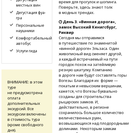
время для прогулок и шопинга.
местных вин
Поверьте, здесь знают толк
Дегустация фуа-
в модных трендах.
гра
День 3. «Винная дорога»,
Персональные
замок Высокий Кенигсбург,
наушники
Риквир
Сегодня мы отправимся
Комфортабельный
в путешествие по знаменитой
автобус
«винной дороге» Эльзаса. Один
Услуги гида
живописный вид сменяет другой,
а каждый встречаемый на пути
городок похож на затейливую
резную шкатулку. Компанию
в дороге нам будут составлять горы
Вогезы. Благодаря их форме —
ВНИМАНИЕ: в этом
покатым и невысоким вершинам,
туре
кажется, что Вогезы буквально
не предусмотрена
созданы для строительства
оплата
рыцарских замков. И,
дополнительных
действительно, в регионе
экскурсий. Все
сохранилось большое количество
экскурсии включены
величественных руин,
в стоимость тура
возвышающихся над плодородными
(кроме свободного
долинами. Некоторым замкам
дня).