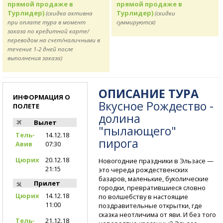
прямой продаже в
прямой продаже в
Турлидер)
Турлидер)
(скидка активна
(скидки
при оплате тура в момент
суммируются)
заказа по кредитной карте/
переводом на счет/наличными в
течение 1-2 дней после
выполнения заказа)
ОПИСАНИЕ ТУРА
ИНФОРМАЦИЯ О
Вкусное Рождество -
ПОЛЕТЕ
долина
Вылет
"пылающего"
Тель-
14.12.18
пирога
Авив
07:30
Цюрих
20.12.18
Новогодние праздники в Эльзасе —
21:15
это череда рождественских
базаров, маленькие, буколические
Прилет
городки, превратившиеся словно
Цюрих
14.12.18
по волшебству в настоящие
11:00
поздравительные открытки, где
сказка неотличима от яви. И без того
Тель-
21.12.18