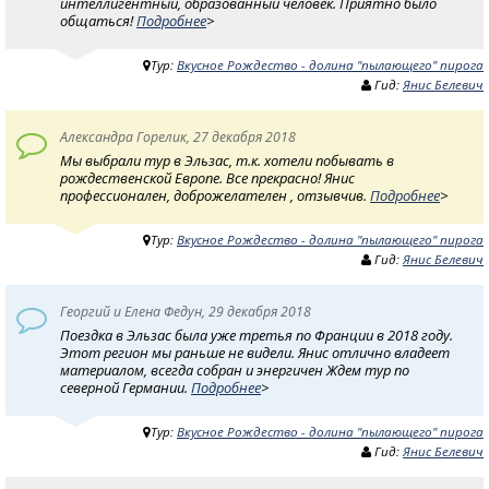
интеллигентный, образованный человек. Приятно было
общаться!
Подробнее
>
Тур:
Вкусное Рождество - долина "пылающего" пирога
Гид:
Янис Белевич
Александра Горелик, 27 декабря 2018
Мы выбрали тур в Эльзас, т.к. хотели побывать в
рождественской Европе. Все прекрасно! Янис
профессионален, доброжелателен , отзывчив.
Подробнее
>
Тур:
Вкусное Рождество - долина "пылающего" пирога
Гид:
Янис Белевич
Георгий и Елена Федун, 29 декабря 2018
Поездка в Эльзас была уже третья по Франции в 2018 году.
Этот регион мы раньше не видели. Янис отлично владеет
материалом, всегда собран и энергичен Ждем тур по
северной Германии.
Подробнее
>
Тур:
Вкусное Рождество - долина "пылающего" пирога
Гид:
Янис Белевич