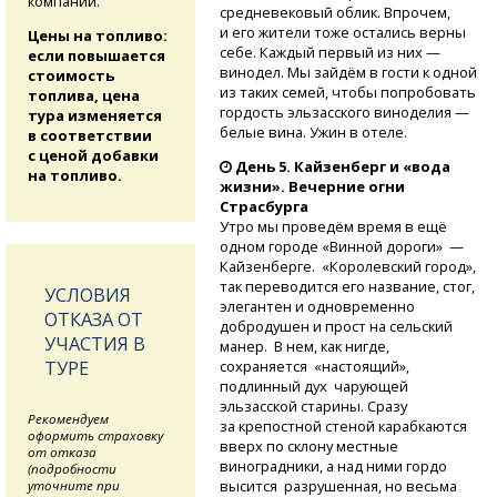
компании.
средневековый облик. Впрочем,
и его жители тоже остались верны
Цены на топливо:
себе. Каждый первый из них —
если повышается
винодел. Мы зайдём в гости к одной
стоимость
из таких семей, чтобы попробовать
топлива, цена
гордость эльзасского виноделия —
тура изменяется
белые вина. Ужин в отеле.
в соответствии
с ценой добавки
День 5. Кайзенберг и «вода
на топливо.
жизни». Вечерние огни
Страсбурга
Утро мы проведём время в ещё
одном городе «Винной дороги» —
Кайзенберге. «Королевский город»,
так переводится его название, стог,
УСЛОВИЯ
элегантен и одновременно
ОТКАЗА ОТ
добродушен и прост на сельский
УЧАСТИЯ В
манер. В нем, как нигде,
сохраняется «настоящий»,
ТУРЕ
подлинный дух чарующей
эльзасской старины. Сразу
Рекомендуем
за крепостной стеной карабкаются
оформить страховку
вверх по склону местные
от отказа
виноградники, а над ними гордо
(подробности
высится разрушенная, но весьма
уточните при