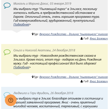
Михаэль и Марина Дахис, 03 января 2019
Мы выбрали тур "Пылающий пирог" в Эльзасе, поскольку
хотелось побыть в предрождественской обстановке в
Европе. Отличный отель, очень хорошая программа тура.
Гид коммуникабельный, эрудированный, пунктуальный.
Подробнее
>
Тур:
Вкусное Рождество - долина "пылающего" пирога
Гид:
Янис Белевич
Ольга и Николай Акатовы, 24 декабря 2018
Мы выбрали тур - Новогодняя рождественская сказка в
Эльзасе. Кроме того, этот тур - подарок на День Рождения
мужу. Гид - настоящий профессионал! Всё было здорово!
Подробнее
>
Тур:
Вкусное Рождество - долина "пылающего" пирога
Гид:
Янис Белевич
Людмила и Гери Фридель, 26 декабря 2018
Мы выбрали тур в Эльзас благодаря отзывам о гостинице и
хорошей заявленной программе. Янис - очень приятный
молодой человек, воспитанный, терпеливый, с хорошими