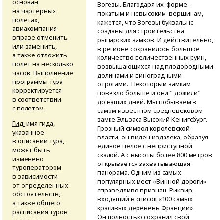
основан
Вогезы. Благодаря их форме -
на чартерных
покатым и невысоким вершинам,
полетах,
кажется, что Вогезы буквально
авиакомпания
созданы для строительства
вправе отменить
рыцарских замков. И действительно,
или заменить,
в регионе сохранилось большое
а также отложить
количество величественных руин,
полет на несколько
возвышающихся над плодородными
часов. Выполнение
долинами и виноградными
программы тура
отрогами. Некоторым замкам
корректируется
повезло больше и они " дожили"
в соответствии
до наших дней. Мы побываем в
с полетом.
самом известном средневековом
замке Эльзаса Высокий Кенигсбург.
Гид:
имя гида,
Грозный символ королевской
указанное
власти, он виден издалека, образуя
в описании тура,
единое целое с неприступной
может быть
скалой. А с высоты более 800 метров
изменено
открывается захватывающая
туроператором
панорама. Одним из самых
в зависимости
популярных мест «Винной дороги»
от определенных
справедливо признан Риквир,
обстоятельств,
входящий в список «100 самых
а также общего
красивых деревень Франции».
расписания туров
Он полностью сохранил свой