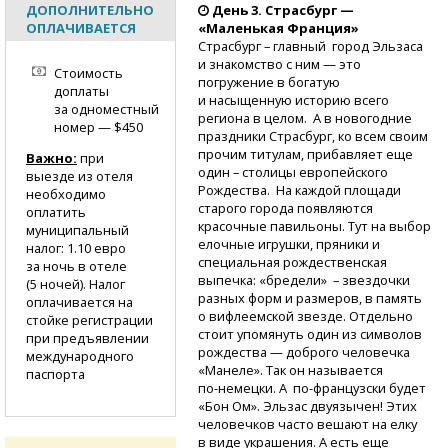
ДОПОЛНИТЕЛЬНО
День 3. Страсбург —
ОПЛАЧИВАЕТСЯ
«Маленькая Франция»
Страсбург – главный город Эльзаса
и знакомство с ним — это
Стоимость
погружение в богатую
доплаты
и насыщенную историю всего
за одноместный
региона в целом. А в новогодние
номер — $450
праздники Страсбург, ко всем своим
прочим титулам, прибавляет еще
Важно:
при
один – столицы европейского
выезде из отеля
Рождества. На каждой площади
необходимо
старого города появляются
оплатить
красочные павильоны. Тут на выбор
муниципальный
елочные игрушки, пряники и
налог: 1.10 евро
специальная рождественская
за ночь в отеле
выпечка: «бредели» – звездочки
(5 ночей). Налог
разных форм и размеров, в память
оплачивается на
о вифлеемской звезде. Отдельно
стойке регистрации
стоит упомянуть один из символов
при предъявлении
рождества — доброго человечка
международного
«Манеле». Так он называется
паспорта
по-немецки.
А
по-французски
будет
«Бон Ом». Эльзас двуязычен! Этих
человечков часто вешают на елку
в виде украшения. А есть еще