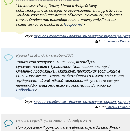
Уважаемые Инна, Ольга, Маша и Андрей! Хочу
поблагодарить за прекрасно организованный тур в Эльзас.
Увидели красивейшие места, объелись вкусняшек, побывали
в зиме. Отдельная благодарность нашему гиду Евгении
Коган- мы в нее влюблены.
Подробнее
>
Тур:
Вкусное Рождество - долина "пылающего" пирога (Ханука)
Гид:
Евгения Коган
Ирина Гельфанд , 07 декабря 2021
Только что вернулась из Эльзаса, первый раз
путешествовала с Турлидером. Полнейший восторг!
Отлично продуманный маршрут, прекрасная гостиница в
отличном месте. Огромная благодарность Жене Коган: это
эрудированный гид, лёгкий, обладающий чувством юмора
человек (для меня это важный критерий). В тяжёлых
Подробнее
>
Тур:
Вкусное Рождество - долина "пылающего" пирога (Ханука)
Гид:
Евгения Коган
Ольга и Сергей Цыганковы, 23 декабря 2018
Нам нравится Франция, и мы выбрали тур в Эльзас. Янис -