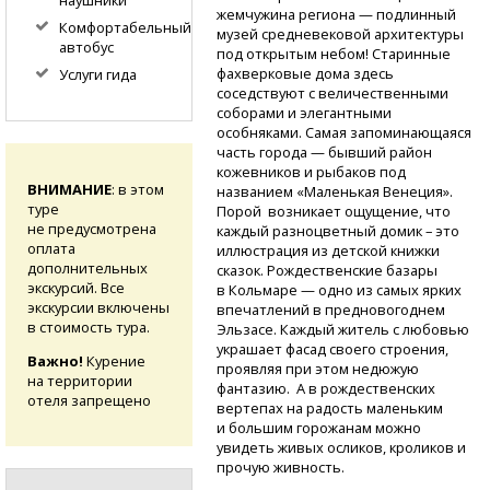
жемчужина региона — подлинный
Комфортабельный
музей средневековой архитектуры
автобус
под открытым небом! Старинные
фахверковые дома здесь
Услуги гида
соседствуют с величественными
соборами и элегантными
особняками. Самая запоминающаяся
часть города — бывший район
кожевников и рыбаков под
ВНИМАНИЕ
: в этом
названием «Маленькая Венеция».
туре
Порой возникает ощущение, что
не предусмотрена
каждый разноцветный домик – это
оплата
иллюстрация из детской книжки
дополнительных
сказок. Рождественские базары
экскурсий. Все
в Кольмаре — одно из самых ярких
экскурсии включены
впечатлений в предновогоднем
в стоимость тура.
Эльзасе. Каждый житель с любовью
украшает фасад своего строения,
Важно!
Курение
проявляя при этом недюжую
на территории
фантазию. А в рождественских
отеля запрещено
вертепах на радость маленьким
и большим горожанам можно
увидеть живых осликов, кроликов и
прочую живность.