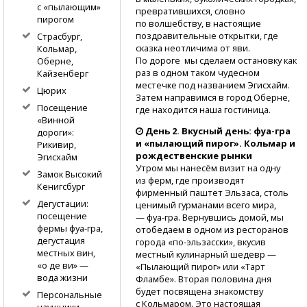
с «пылающим»
превратившихся, словно
пирогом
по волшебству, в настоящие
поздравительные открытки, где
Страсбург,
сказка неотличима от яви.
Кольмар,
По дороге мы сделаем остановку как
Оберне,
раз в одном таком чудесном
Кайзенберг
местечке под названием Эгисхайм.
Цюрих
Затем направимся в город Оберне,
Посещение
где находится наша гостиница.
«Винной
День 2. Вкусный день:
фуа-гра
дороги»:
и «пылающий пирог». Кольмар и
Рикивир,
рождественские рынки
Эгисхайм
Утром мы нанесём визит на одну
Замок Высокий
из ферм, где производят
Кенигсбург
фирменный паштет Эльзаса, столь
Дегустации:
ценимый гурманами всего мира,
посещение
—
фуа-гра.
Вернувшись домой, мы
фермы
фуа-гра,
отобедаем в одном из ресторанов
дегустация
города
«по-эльзасски»,
вкусив
местных вин,
местный кулинарный шедевр —
«о де ви» —
«Пылающий пирог» или «Тарт
вода жизни
Фламбе». Вторая половина дня
будет посвящена знакомству
Персональные
с Кольмаром. Это настоящая
наушники