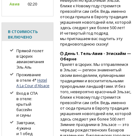
невероятно красочный Эльзас
Авив
02:20
ближе к Новому году стремится
превзойти сам себя. Ведь именно
отсюда пришла в Европу традиция
украшения новогодней ели, которой
здесь следуют уже более 500 лет!
В СТОИМОСТЬ
И четвертый год подряд
ВКЛЮЧЕНО
мы приглашаем вас ощутить эту
предновогоднюю сказку!
Прямой полет
День 1.
Тель-Авив
- Эгисхайм —
в Цюрих
Оберне
авиакомпания
Прилёт в Цюрих. Мы отправляемся
Эль Аль
в Эльзас — регион знаменитый
Проживание
своим виноделием, кулинарными
в отеле 4*
Hotel
традициями и восхитительными
A La Cour d'Alsace
природными ландшафтами. И без
того, невероятно красочный Эльзас,
Вход в СПА
ближе к Новому году стремится
в отеле:
превзойти сам себя. Ведь именно
крытый
от сюда пришла в Европу традиция
бассейн
украшения новогодней ели, которой
и сауны
здесь следуют уже более 500 лет!
Завтраки,
Зимние праздники в Эльзасе — это
4 ужина
череда рождественских базаров
и 1 обед
в маленьких, буколических городках,