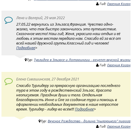
Гид:
Евгения Коган
Лена и Валерий, 29 мая 2022
27.05.22 вернулись из Эльзаса,Франция. Чувство одно-
жалко, что так быстро закончилось это путешествие.
Сказочное место! Наш гид, Женя, украсила наш отдых и её
любовь к этим местам передала нам. Спасибо ей за всё от
всей нашей дружной группы.Классный гид и человек!
Подробнее
>
Тур:
Турлидер в Эльзасе и Лотарингии - рецепт вкусной жизни
Гид:
Евгения Коган
Елена Сивашинская, 27 декабря 2021
Спасибо Турлидеру за прекрасную организацию последнего
тура в этом году в рождественский Эльзас. Красота
неописуемая. Праздник души и тела. Отдельная
благодарность Инне и Оле за создание тура и помощь в
оформлении необходимых документов в наше непростое
время. Турлидер - лидер во всём!!!
Подробнее
>
Тур:
Вкусное Рождество - долина "пылающего" пирога
Гид:
Евгения Коган