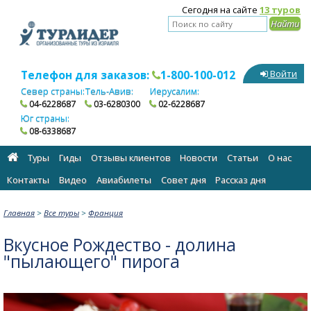
Сегодня на сайте
13 туров
Телефон для заказов:
1-800-100-012
Войти
Север страны:
Тель-Авив:
Иерусалим:
04-6228687
03-6280300
02-6228687
Юг страны:
08-6338687
Туры
Гиды
Отзывы клиентов
Новости
Статьи
О нас
Контакты
Видео
Авиабилеты
Cовет дня
Рассказ дня
Главная
>
Все туры
>
Франция
Вкусное Рождество - долина
"пылающего" пирога