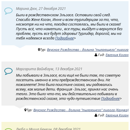
Марина Дюк, 27 декабря 2021
Были в рождественском Эльзасе. Оставили свой след.
Спасибо Жене Коган, Инне и всем турлидерцам за то, что,
несмотря ни на что, поездка состоялась, мы были в сказке!
Пусть всё, что наметили , все туры, выйдут и вернутся без
проблем, пусть все будут здоровы! Турлидер, дорогой, мы на
тебя надеемся всегда
Подробнее
>
Тур:
Вкусное Рождество - долина "пылающего" пирога
Гид:
Евгения Коган
Маргарита Вайнбаум, 13 декабря 2021
Мы побывали в Эльзасе, если ещё не были там, то советую
посетить именно в эти предрождественские дни. Не
пожалеете! Это была поистине сказка, мы радовались
всему, как малые дети. Франция -Эльзас, принял нас очень
тепло. Это было что-то, мы действительно побывали в
рождественской сказке, это чудо-путешествие
Подробнее
>
Тур:
Вкусное Рождество - долина "пылающего" пирога (Ханука)
Гид:
Евгения Коган
Люба и Миша Бенхин, 08 декабря 2021