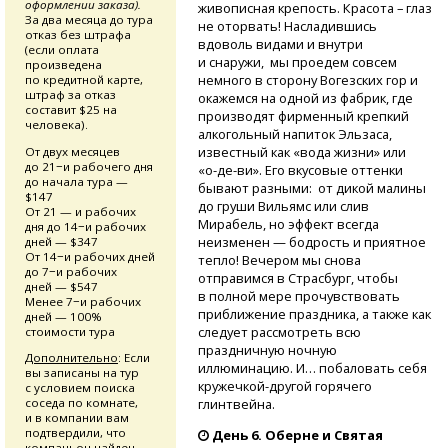
оформлении заказа).
живописная крепость. Красота – глаз
За два месяца до тура
не оторвать! Насладившись
отказ без штрафа
вдоволь видами и внутри
(если оплата
и снаружи, мы проедем совсем
произведена
немного в сторону Вогезских гор и
по кредитной карте,
штраф за отказ
окажемся на одной из фабрик, где
составит $25 на
производят фирменный крепкий
человека).
алкогольный напиток Эльзаса,
известный как «вода жизни» или
От двух месяцев
до 21−и рабочего дня
«о-де-ви».
Его вкусовые оттенки
до начала тура —
бывают разными: от дикой малины
$147
до груши Вильямс или слив
От 21 — и рабочих
Мирабель, но эффект всегда
дня до 14−и рабочих
неизменен — бодрость и приятное
дней — $347
От 14−и рабочих дней
тепло! Вечером мы снова
до 7−и рабочих
отправимся в Страсбург, чтобы
дней — $547
в полной мере прочувствовать
Менее 7−и рабочих
приближение праздника, а также как
дней — 100%
следует рассмотреть всю
стоимости тура
праздничную ночную
Дополнительно
: Если
иллюминацию. И… побаловать себя
вы записаны на тур
кружечкой-другой
горячего
с условием поиска
глинтвейна.
соседа по комнате,
и в компании вам
подтвердили, что
День 6. Оберне и Святая
компаньон найден,