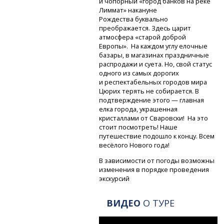
и чопорный «город банков на реке
Лиммат» накануне
Рождества буквально
преображается. Здесь царит
атмосфера «старой доброй
Европы». На каждом углу елочные
базары, в магазинах праздничные
распродажи и суета. Но, свой статус
одного из самых дорогих
и респектабельных городов мира
Цюрих терять не собирается. В
подтверждение этого — главная
елка города, украшенная
кристаллами от Сваровски! На это
стоит посмотреть! Наше
путешествие подошло к концу. Всем
весёлого Нового года!
В зависимости от погоды возможны
изменения в порядке проведения
экскурсий
ВИДЕО
О ТУРЕ