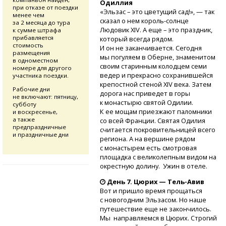
Одиллия
при отказе от поездки
«Эльзас – это цветущий сад!», — так
менее чем
сказал о нем
король-солнце
за 2 месяца до тура
Людовик XIV. А еще – это праздник,
к сумме штрафа
прибавляется
который всегда рядом.
стоимость
И он не заканчивается. Сегодня
размещения
мы погуляем в Оберне, знаменитом
в одноместном
своим старинным колодцем семи
номере для другого
ведер и прекрасно сохранившейся
участника поездки.
крепостной стеной XIV века. Затем
Рабочие дни
дорога нас приведет в горы
не включают: пятницу,
к монастырю святой Одилии.
субботу
К ее мощам приезжают паломники
и воскресенье,
а также
со всей Франции. Святая Одилия
предпраздничные
считается покровительницей всего
и праздничные дни
региона. А на вершине рядом
с монастырем есть смотровая
площадка с великолепным видом на
окрестную долину. Ужин в отеле.
День 7. Цюрих —
Тель-Авив
Вот и пришло время прощаться
с новогодним Эльзасом. Но наше
путешествие еще не закончилось.
Мы направляемся в Цюрих. Строгий