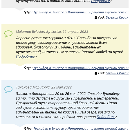
пунктуальность и доброжелательность!
Подробнее
>
Тур:
Турлидер в Эльзасе и Лотарингии - рецепт вкусной жизни
Гид:
Евгения Коган
Malamud Beloshevsky Larisa, 11 апреля 2023
Дорогие участники группы и Женя! Спасибо за прекрасную
атмосферу, взаимоуважение и чувство локтя! Всем -
здоровья, благополучия и удачи, замечательных
путешествий, интересных встреч и "ваших" людей на пути!
Подробнее
>
Тур:
Турлидер в Эльзасе и Лотарингии - рецепт вкусной жизни
Гид:
Евгения Коган
Тихонова Марианна, 29 мая 2022
Эльзас и Лотарингия. 20 по 26 мая 2022. Спасибо Турлидеру
за то, что делаете нашу жизнь прекрасной и интересной.
Прекрасный тур с очаровательной Евгенией Коган. Наша
гид сумела сплотить группу, организовала нам
замечательный пикник на красивейшем озере, возила по
маленьким и сказочным городкам, превратив
Подробнее
>
Тур:
Турлидер в Эльзасе и Лотарингии - рецепт вкусной жизни