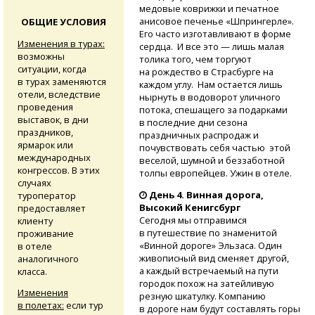
медовые коврижки и печатное
анисовое печенье «Шпрингерле».
ОБЩИЕ УСЛОВИЯ
Его часто изготавливают в форме
Изменения в турах:
сердца. И все это — лишь малая
возможны
толика того, чем торгуют
ситуации, когда
на рождество в Страсбурге на
в турах заменяются
каждом углу. Нам остается лишь
отели, вследствие
нырнуть в водоворот уличного
проведения
потока, спешащего за подарками
выставок, в дни
в последние дни сезона
праздников,
праздничных распродаж и
ярмарок или
почувствовать себя частью этой
международных
веселой, шумной и беззаботной
конгрессов. В этих
толпы европейцев. Ужин в отеле.
случаях
День 4. Винная дорога,
туроператор
Высокий Кенигсбург
предоставляет
Сегодня мы отправимся
клиенту
в путешествие по знаменитой
проживание
«Винной дороге» Эльзаса. Один
в отеле
живописный вид сменяет другой,
аналогичного
а каждый встречаемый на пути
класса.
городок похож на затейливую
Изменения
резную шкатулку. Компанию
в полетах:
если тур
в дороге нам будут составлять горы