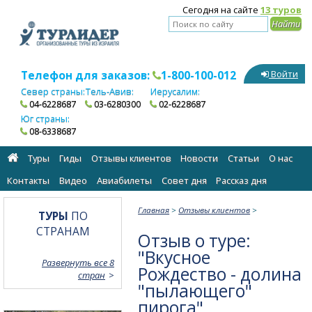
Сегодня на сайте
13 туров
Телефон для заказов:
1-800-100-012
Войти
Север страны:
Тель-Авив:
Иерусалим:
04-6228687
03-6280300
02-6228687
Юг страны:
08-6338687
Туры
Гиды
Отзывы клиентов
Новости
Статьи
О нас
Контакты
Видео
Авиабилеты
Cовет дня
Рассказ дня
Главная
>
Отзывы клиентов
>
ТУРЫ
ПО
СТРАНАМ
Отзыв о туре:
"Вкусное
Развернуть все 8
Рождество - долина
стран
"пылающего"
пирога"