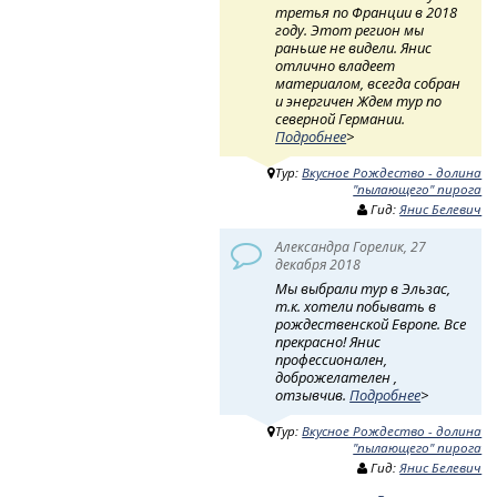
третья по Франции в 2018
году. Этот регион мы
раньше не видели. Янис
отлично владеет
материалом, всегда собран
и энергичен Ждем тур по
северной Германии.
Подробнее
>
Тур:
Вкусное Рождество - долина
"пылающего" пирога
Гид:
Янис Белевич
Александра Горелик, 27
декабря 2018
Мы выбрали тур в Эльзас,
т.к. хотели побывать в
рождественской Европе. Все
прекрасно! Янис
профессионален,
доброжелателен ,
отзывчив.
Подробнее
>
Тур:
Вкусное Рождество - долина
"пылающего" пирога
Гид:
Янис Белевич