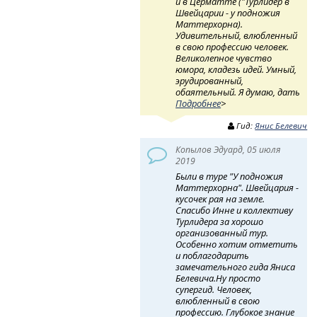
и в Церматте ("Турлидер в
Швейцарии - у подножия
Маттерхорна).
Удивительный, влюбленный
в свою профессию человек.
Великолепное чувство
юмора, кладезь идей. Умный,
эрудированный,
обаятельный. Я думаю, дать
Подробнее
>
Гид:
Янис Белевич
Копылов Эдуард, 05 июля
2019
Были в туре "У подножия
Маттерхорна". Швейцария -
кусочек рая на земле.
Спасибо Инне и коллективу
Турлидера за хорошо
организованный тур.
Особенно хотим отметить
и поблагодарить
замечательного гида Яниса
Белевича.Ну просто
супергид. Человек,
влюбленный в свою
профессию. Глубокое знание