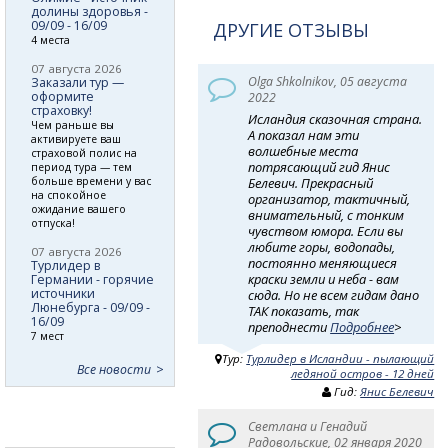
долины здоровья -
09/09 - 16/09
ДРУГИЕ ОТЗЫВЫ
4 места
07 августа 2026
Olga Shkolnikov, 05 августа
Заказали тур —
оформите
2022
страховку!
Исландия сказочная страна.
Чем раньше вы
А показал нам эти
активируете ваш
волшебные места
страховой полис на
потрясающий гид Янис
период тура — тем
больше времени у вас
Белевич. Прекрасный
на спокойное
организатор, тактичный,
ожидание вашего
внимательный, с тонким
отпуска!
чувством юмора. Если вы
любите горы, водопады,
07 августа 2026
постоянно меняющиеся
Турлидер в
краски земли и неба - вам
Германии - горячие
источники
сюда. Но не всем гидам дано
Люнебурга - 09/09 -
ТАК показать, так
16/09
преподнести
Подробнее
>
7 мест
Тур:
Турлидер в Исландии - пылающий
Все новости
ледяной остров - 12 дней
Гид:
Янис Белевич
Светлана и Генадий
Радовольские, 02 января 2020