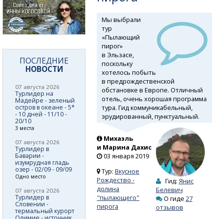
Мы выбрали
тур
«Пылающий
пирог»
в Эльзасе,
ПОСЛЕДНИЕ
поскольку
НОВОСТИ
хотелось побыть
в предрождественской
07 августа 2026
обстановке в Европе. Отличный
Турлидер на
отель, очень хорошая программа
Мадейре - зеленый
тура. Гид коммуникабельный,
остров в океане - 5*
- 10 дней - 11/10 -
эрудированный, пунктуальный.
20/10
3 места
Михаэль
07 августа 2026
и Марина Дахис
Турлидер в
Баварии -
03 января 2019
изумрудная гладь
озер - 02/09 - 09/09
Тур:
Вкусное
Одно место
Рождество -
Гид:
Янис
долина
Белевич
07 августа 2026
Турлидер в
"пылающего"
О гиде
27
Словении -
пирога
отзывов
термальный курорт
Олимие - источник