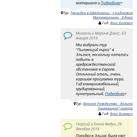
материала и
Подробнее
>
Тур:
Турлидер в Швейцарии - у подножия
Маттерхорна - 8 дней
Гид:
Янис Белевич
Михаэль и Марина Дахис, 03
января 2019
Мы выбрали тур
"Пылающий пирог" в
Эльзасе, поскольку хотелось
побыть в
предрождественской
обстановке в Европе.
Отличный отель, очень
хорошая программа тура.
Гид коммуникабельный,
эрудированный,
пунктуальный.
Подробнее
>
Тур:
Вкусное Рождество - долина
"пылающего" пирога
Гид:
Янис Белевич
Георгий и Елена Федун, 29
декабря 2018
Поездка в Эльзас была уже