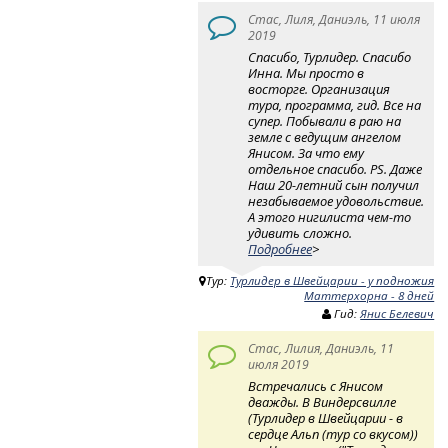
Стас, Лиля, Даниэль, 11 июля
2019
Спасибо, Турлидер. Спасибо
Инна. Мы просто в
восторге. Организация
тура, программа, гид. Все на
супер. Побывали в раю на
земле с ведущим ангелом
Янисом. За что ему
отдельное спасибо. PS. Даже
Наш 20-летний сын получил
незабываемое удовольствие.
А этого нигилиста чем-то
удивить сложно.
Подробнее
>
Тур:
Турлидер в Швейцарии - у подножия
Маттерхорна - 8 дней
Гид:
Янис Белевич
Стас, Лилия, Даниэль, 11
июля 2019
Встречались с Янисом
дважды. В Виндерсвилле
(Турлидер в Швейцарии - в
сердце Альп (тур со вкусом))