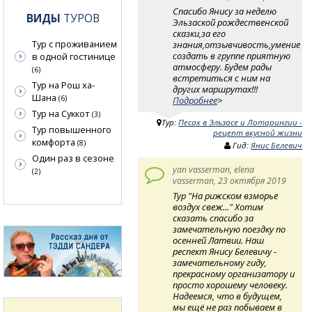
Спасибо Янису за неделю
ВИДЫ
ТУРОВ
Эльзаской рождественской
сказки,за его
Тур с проживанием
знания,отзывчивость,умение
создать в группе приятную
в одной гостинице
атмосферу. Будем рады
(6)
встретиться с ним на
Тур на Рош ха-
других маршрутах!!!
Шана
(6)
Подробнее
>
Тур на Суккот
(3)
Тур:
Песах в Эльзасе и Лотарингии -
Тур повышенного
рецепт вкусной жизни
комфорта
(8)
Гид:
Янис Белевич
Один раз в сезоне
yan vasserman, elena
(2)
vasserman, 23 октября 2019
Тур "На рижском взморье
воздух свеж..." Хотим
сказать спасибо за
замечательную поездку по
осенней Латвии. Наш
респект Янису Белевичу -
замечательному гиду,
прекрасному организатору и
просто хорошему человеку.
Надеемся, что в будущем,
мы ещё не раз побываем в