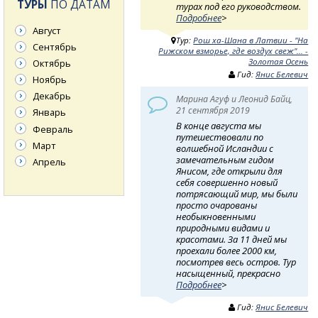
ТУРЫ
ПО ДАТАМ
турах под его руководством.
Подробнее
>
Август
Тур:
Рош ха-Шана в Латвии - "На
Сентябрь
Рижском взморье, где воздух свеж"... -
Золотая Осень
Октябрь
Гид:
Янис Белевич
Ноябрь
Декабрь
Марина Агуф и Леонид Байц,
21 сентября 2019
Январь
В конце августа мы
Февраль
путешествовали по
Март
волшебной Исландии с
замечательным гидом
Апрель
Янисом, где открыли для
себя совершенно новый
потрясающий мир, мы были
просто очарованы
необыкновенными
природными видами и
красотами. За 11 дней мы
проехали более 2000 км,
посмотрев весь остров. Тур
насыщенный, прекрасно
Подробнее
>
Гид:
Янис Белевич