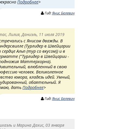
рекрасно
Подробнее
>
Гид:
Янис Белевич
тас, Лилия, Даниэль, 11 июля 2019
стречались с Янисом дважды. В
индерсвилле (Турлидер в Швейцарии
в сердце Альп (тур со вкусом)) и в
ерматте ("Турлидер в Швейцарии -
 подножия Маттерхорна).
дивительный, влюбленный в свою
рофессию человек. Великолепное
увство юмора, кладезь идей. Умный,
рудированный, обаятельный. Я
умаю, дать
Подробнее
>
Гид:
Янис Белевич
ихаэль и Марина Дахис, 03 января