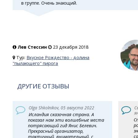
в группе. Очень знающий.
Лев Стессин
23 декабря 2018
Тур:
Вкусное Рождество - долина
"пылающего" пирога
ДРУГИЕ ОТЗЫВЫ
Olga Shkolnikov, 05 августа 2022
С
я
Исландия сказочная страна. А
С
показал нам эти волшебные места
р
потрясающий гид Янис Белевич.
з
Прекрасный организатор,
с
тактичный, внимательный, с