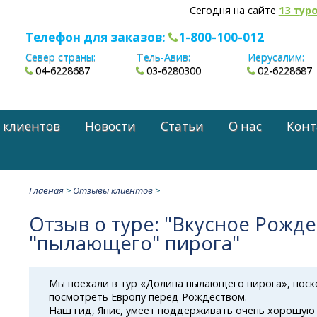
Сегодня на сайте
13 тур
Телефон для заказов:
1-800-100-012
Север страны:
Тель-Авив:
Иерусалим:
04-6228687
03-6280300
02-6228687
 клиентов
Новости
Статьи
О нас
Конт
Главная
>
Отзывы клиентов
>
Отзыв о туре: "Вкусное Рожде
"пылающего" пирога"
Мы поехали в тур «Долина пылающего пирога», поск
посмотреть Европу перед Рождеством.
Наш гид, Янис, умеет поддерживать очень хорошую