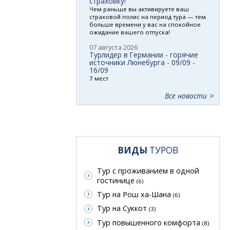
страховку!
Чем раньше вы активируете ваш
страховой полис на период тура — тем
больше времени у вас на спокойное
ожидание вашего отпуска!
07 августа 2026
Турлидер в Германии - горячие
источники Люнебурга - 09/09 -
16/09
7 мест
Все новости
ВИДЫ
ТУРОВ
Тур с проживанием в одной
гостинице
(6)
Тур на Рош ха-Шана
(6)
Тур на Суккот
(3)
Тур повышенного комфорта
(8)