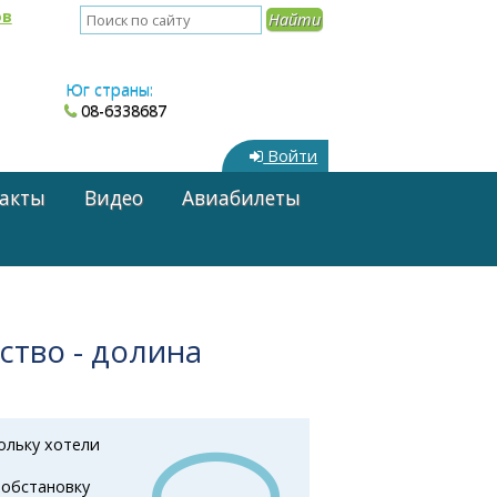
ов
Юг страны:
08-6338687
Войти
акты
Видео
Авиабилеты
ство - долина
ольку хотели
 обстановку