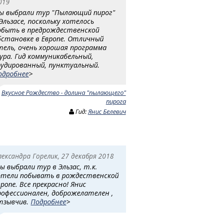
019
ы выбрали тур "Пылающий пирог"
 Эльзасе, поскольку хотелось
обыть в предрождественской
бстановке в Европе. Отличный
тель, очень хорошая программа
ура. Гид коммуникабельный,
рудированный, пунктуальный.
одробнее
>
:
Вкусное Рождество - долина "пылающего"
пирога
Гид:
Янис Белевич
лександра Горелик, 27 декабря 2018
ы выбрали тур в Эльзас, т.к.
отели побывать в рождественской
вропе. Все прекрасно! Янис
рофессионален, доброжелателен ,
тзывчив.
Подробнее
>