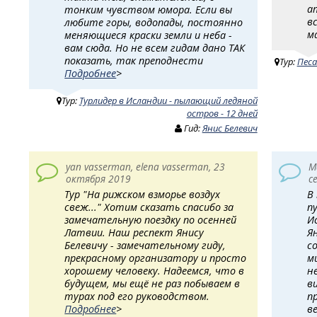
а
тонким чувством юмора. Если вы
в
любите горы, водопады, постоянно
м
меняющиеся краски земли и неба -
вам сюда. Но не всем гидам дано ТАК
показать, так преподнести
Тур:
Песа
Подробнее
>
Тур:
Турлидер в Исландии - пылающий ледяной
остров - 12 дней
Гид:
Янис Белевич
yan vasserman, elena vasserman, 23
М
октября 2019
с
Тур "На рижском взморье воздух
В
свеж..." Хотим сказать спасибо за
п
замечательную поездку по осенней
И
Латвии. Наш респект Янису
Я
Белевичу - замечательному гиду,
с
прекрасному организатору и просто
м
хорошему человеку. Надеемся, что в
н
будущем, мы ещё не раз побываем в
в
турах под его руководством.
п
Подробнее
>
в