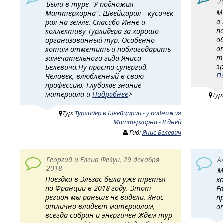
2
Были в туре "У подножия
М
Маттерхорна". Швейцария - кусочек
в
рая на земле. Спасибо Инне и
п
коллективу Турлидера за хорошо
о
организованный тур. Особенно
о
хотим отметить и поблагодарить
т
замечательного гида Яниса
э
Белевича.Ну просто супергид.
П
Человек, влюбленный в свою
профессию. Глубокое знание
материала и
Подробнее
>
Тур
Тур:
Турлидер в Швейцарии - у подножия
Маттерхорна - 8 дней
Гид:
Янис Белевич
Георгий и Елена Федун, 29 декабря
А
2018
М
Поездка в Эльзас была уже третья
х
по Франции в 2018 году. Этот
Е
регион мы раньше не видели. Янис
п
отлично владеет материалом,
о
всегда собран и энергичен Ждем тур