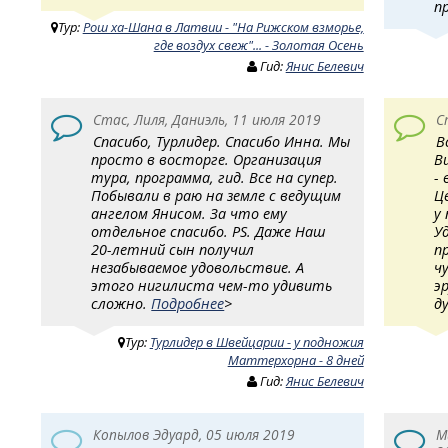
п
Тур:
Рош ха-Шана в Латвии - "На Рижском взморье,
где воздух свеж"... - Золотая Осень
Гид:
Янис Белевич
Стас, Лиля, Даниэль, 11 июля 2019
С
Спасибо, Турлидер. Спасибо Инна. Мы
В
просто в восторге. Организация
В
тура, программа, гид. Все на супер.
- 
Побывали в раю на земле с ведущим
Ц
ангелом Янисом. За что ему
у
отдельное спасибо. PS. Даже Наш
У
20-летний сын получил
п
незабываемое удовольствие. А
ч
этого нигилиста чем-то удивить
э
сложно.
Подробнее
>
д
Тур:
Турлидер в Швейцарии - у подножия
Маттерхорна - 8 дней
Гид:
Янис Белевич
Копылов Эдуард, 05 июля 2019
М