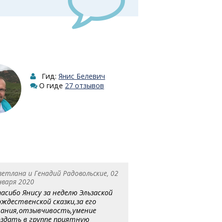
Гид:
Янис Белевич
О гиде
27 отзывов
ветлана и Генадий Радовольские, 02
нваря 2020
пасибо Янису за неделю Эльзаской
ождественской сказки,за его
нания,отзывчивость,умение
оздать в группе приятную