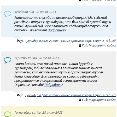
Keselman Alla, 28 июля 2023
Рите огромное спасибо за прекрасный отпуск! Мы седьмой
раз едем в отпуск с Турлидером, это был самый лучший тур и
самый лучший гид. Уже планируем следующий отпуск! Всем
спасибо и до встреч!
Подробнее
>
Тур:
Турлидер в Доломитах - самые красивые горы Европы - 9 дней
Гид:
Маргарита Кобец
Tepkitsky Polina, 28 июля 2023
Ровно десять лет назад началась наша дружба с
Турлидером, юбилей получился замечательным! Многая
лета всем, кто вкладывает душу в организацию туров!
Рита, благодаря Вам прекрасные сами по себе поездки
превращаются в сверкающий всеми гранями алмаз!
Огромное спасибо!
Подробнее
>
Тур:
Турлидер в Доломитах - самые красивые горы Европы - 9 дней
Гид:
Маргарита Кобец
Tarnarutsky Larisa, 28 июля 2023