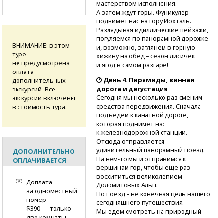
мастерством исполнения.
А затем ждут горы. Фуникулер
поднимет нас на гору Йохталь.
Разлядывая идиллические пейзажи,
погуляемся по панорамной дорожке
ВНИМАНИЕ: в этом
и, возможно, заглянем в горную
туре
хижину на обед – сезон лисичек
не предусмотрена
и ягод в самом разгаре!
оплата
День 4. Пирамиды, винная
дополнительных
дорога и дегустация
экскурсий. Все
Сегодня мы несколько раз сменим
экскурсии включены
средства передвижения. Сначала
в стоимость тура.
подъедем к канатной дороге,
которая поднимет нас
к железнодорожной станции.
Отсюда отправляется
удивительный панорамный поезд.
ДОПОЛНИТЕЛЬНО
На нем-то
мы и отправимся к
ОПЛАЧИВАЕТСЯ
вершинам гор, чтобы еще раз
восхититься великолепием
Доплата
Доломитовых Альп.
за одноместный
Но поезд – не конечная цель нашего
номер —
сегодняшнего путешествия.
$390 — только
Мы едем смотреть на природный
две комнаты —