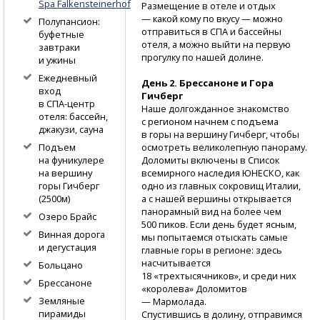
Spa Falkensteinerhof
Размещение в отеле и отдых
— какой кому по вкусу — можно
Полупансион:
отправиться в СПА и бассейны
буфетные
отеля, а можно выйти на первую
завтраки
прогулку по нашей долине.
и ужины
Ежедневный
День 2. Брессаноне и Гора
вход
Гичберг
в СПА-центр
Наше долгожданное знакомство
отеля: бассейн,
с регионом начнем с подъема
джакузи, сауна
в горы на вершину Гичберг, чтобы
осмотреть великолепную панораму.
Подъем
Доломиты включены в Список
на фуникулере
всемирного наследия ЮНЕСКО, как
на вершину
одно из главных сокровищ Италии,
горы Гичберг
а с нашей вершины открывается
(2500м)
панорамный вид на более чем
Озеро Брайс
500 пиков. Если день будет ясным,
Винная дорога
мы попытаемся отыскать самые
и дегустация
главные горы в регионе: здесь
насчитывается
Больцано
18 «трехтысячников», и среди них
Брессаноне
«королева» Доломитов
Земляные
— Мармолада.
пирамиды
Спустившись в долину, отправимся