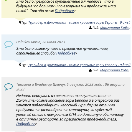
Это было прекрасное путешествие и я надеюсь, что в
будущем "по долинам и по взгорьям мы продолжим наш
поход". Спасибо всем!
Подробнее
>
Тур:
Турлидер в Доломитах - самые красивые горы Европы - 9 дней
Гид:
Маргарита Кобец
Dolnikov Musia, 28 июля 2023
Это было самое лучшее и прекрасное путешествие,
огромнейшее спасибо!
Подробнее
>
Тур:
Турлидер в Доломитах - самые красивые горы Европы - 9 дней
Гид:
Маргарита Кобец
Татьяна и Владимир Шевчук,6 августа 2023 года , 06 августа
2023
Недавно вернулись из великолепного путешествия в
Доломиты-самые красивые горы Европы и в очередной раз
хочется поблагодарить классный Турлидер за отлично
продуманные разнообразные маршруты, за чудесный
уютный отель с прекрасным СПА ,за домашную обстановку
в отличном ресторане ,за прекрасного профи-водителя,
Подробнее
>