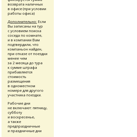
возврата наличных
в офисе (при условии
работы офиса)
Дополнительно:
Если
Вы записаны на тур
с условием поиска
соседа по комнате,
и в компании Вам
подтвердили, что
компаньон найден,
при отказе от поездки
менее чем
за 2 месяца до тура
к сумме штрафа
прибавляется
стоимость
размещения
в одноместном
номере для другого
участника поездки.
Рабочие дни
не включают: пятницу,
субботу
и воскресенье,
а также
предпраздничные
и праздничные дни