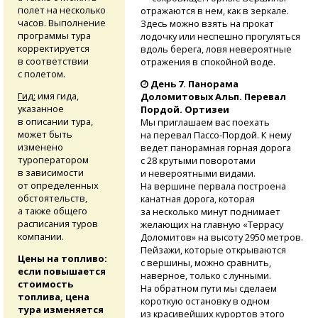
полет на несколько
отражаются в нем, как в зеркале.
часов. Выполнение
Здесь можно взять на прокат
программы тура
лодочку или неспешно прогуляться
корректируется
вдоль берега, ловя невероятные
в соответствии
отражения в спокойной воде.
с полетом.
День 7. Панорама
Гид:
имя гида,
Доломитовых Альп. Перевал
указанное
Пордой. Ортизеи
в описании тура,
Мы приглашаем вас поехать
может быть
на перевал
Пассо-Пордой.
К нему
изменено
ведет панорамная горная дорога
туроператором
с 28 крутыми поворотами
в зависимости
и невероятными видами.
от определенных
На вершине первала построена
обстоятельств,
канатная дорога, которая
а также общего
за несколько минут поднимает
расписания туров
желающих на главную «Террасу
компании.
Доломитов» на высоту 2950 метров.
Пейзажи, которые открываются
Цены на топливо:
с вершины, можно сравнить,
если повышается
наверное, только с лунными.
стоимость
На обратном пути мы сделаем
топлива, цена
короткую остановку в одном
тура изменяется
из красивейших курортов этого