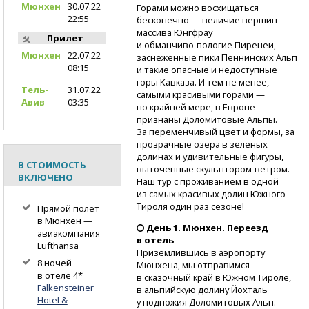
Мюнхен
30.07.22
Горами можно восхищаться
22:55
бесконечно — величие вершин
массива Юнгфрау
Прилет
и обманчиво-пологие
Пиренеи,
Мюнхен
22.07.22
заснеженные пики Пеннинских Альп
08:15
и такие опасные и недоступные
горы Кавказа. И тем не менее,
Тель-
31.07.22
самыми красивыми горами —
Авив
03:35
по крайней мере, в Европе —
признаны Доломитовые Альпы.
За переменчивый цвет и формы, за
прозрачные озера в зеленых
долинах и удивительные фигуры,
В СТОИМОСТЬ
выточенные
скульптором-ветром.
ВКЛЮЧЕНО
Наш тур с проживанием в одной
из самых красивых долин Южного
Тироля один раз сезоне!
Прямой полет
в Мюнхен —
День 1. Мюнхен. Переезд
авиакомпания
в отель
Lufthansa
Приземлившись в аэропорту
8 ночей
Мюнхена, мы отправимся
в отеле 4*
в сказочный край в Южном Тироле,
Falkensteiner
в альпийскую долину Йохталь
Hotel &
у подножия Доломитовых Альп.