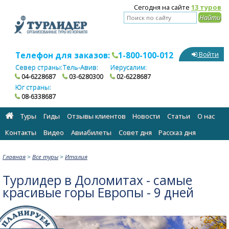
Сегодня на сайте
13 туров
Телефон для заказов:
1-800-100-012
Войти
Север страны:
Тель-Авив:
Иерусалим:
04-6228687
03-6280300
02-6228687
Юг страны:
08-6338687
Туры
Гиды
Отзывы клиентов
Новости
Статьи
О нас
Контакты
Видео
Авиабилеты
Cовет дня
Рассказ дня
Главная
>
Все туры
>
Италия
Турлидер в Доломитах - самые
красивые горы Европы - 9 дней