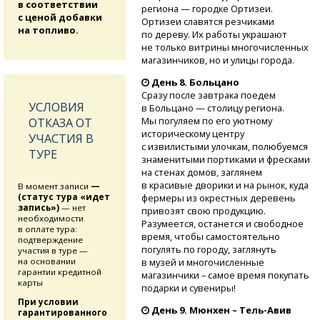
в соответствии
региона — городке Ортизеи.
с ценой добавки
Ортизеи славятся резчиками
на топливо.
по дереву. Их работы украшают
не только витрины многочисленных
магазинчиков, но и улицы города.
День 8. Больцано
Сразу после завтрака поедем
УСЛОВИЯ
в Больцано — столицу региона.
Мы погуляем по его уютному
ОТКАЗА ОТ
историческому центру
УЧАСТИЯ В
с извилистыми улочкам, полюбуемся
ТУРЕ
знаменитыми портиками и фресками
на стенах домов, заглянем
в красивые дворики и на рынок, куда
В момент записи
—
фермеры из окрестных деревень
(статус тура «идет
запись»)
— нет
привозят свою продукцию.
необходимости
Разумеется, останется и свободное
в оплате тура:
время, чтобы самостоятельно
подтверждение
погулять по городу, заглянуть
участия в туре —
в музей и многочисленные
на основании
гарантии кредитной
магазинчики – самое время покупать
карты
подарки и сувениры!
При условии
День 9. Мюнхен
– Тель-Авив
гарантированного