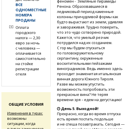
феномен - Земляные пирамиды
ВСЕ
Ренона. Образовавшиеся в
ОДНОМЕСТНЫЕ
ледниковый период каменные
НОМЕРА
колонны причудливой формы как
ПРОДАНЫ
будто вырастают из земли, удивляя
и завораживая. Трудно поверить,
Оплата
что это чудо сотворено природой.
городского
Кажется, что умелый резчик
налога — 2,30
потрудился над их созданием.
евро за ночь
С гор мы будем спускаться
с человека —
по головокружительному
оплачивается
серпантину, окруженные
самостоятельно
восхитительными пейзажами
на стойке
виноградников. Ведь именно здесь
регистрации
проходит знаменитая итальянская
отеля
винная дорога Южного Тироля.
Разве мы можем упустить
возможность попробовать эти
прекрасные вина? Не теряя
времени зря – едем на дегустацию!
ОБЩИЕ УСЛОВИЯ
День 5. Выходной!
Изменения в турах:
Прекрасно, когда во время отпуска
возможны
есть время поспать подольше
ситуации, когда
и не спеша позавтракать. Сегодня —
в турах заменяются