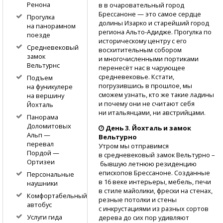
Ренона
в в очаровательный город
Брессаноне — это самое сердце
Прогулка
долины Изарко и старейший город
на панорамном
региона
Альто-Адидже.
Прогулка по
поезде
историческому центру с его
Средневековый
восхитительным собором
замок
и многочисленными портиками
Вельтурнс
перенесёт нас в чарующее
средневековье. Кстати,
Подъем
погрузившись в прошлое, мы
на фуникулере
сможем узнать, кто же такие ладины
на вершину
и почему они не считают себя
Йохталь
ни итальянцами, ни австрийцами.
Панорама
Доломитовых
День 3. Йохталь и замок
Альп —
Вельтурно
перевал
Утром мы отправимся
Пордой —
в средневековый замок Вельтурно –
Ортизеи
бывшую летнюю резиденцию
епископов Брессаноне. Созданные
Персональные
в 16 веке интерьеры, мебель, печи
наушники
в стиле майолики, фрески на стенах,
Комфортабельный
резные потолки и стены
автобус
с инкрустациями из разных сортов
Услуги гида
дерева до сих пор удивляют