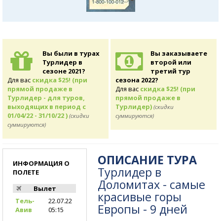
Вы были в турах
Вы заказываете
Турлидер в
второй или
сезоне 2021?
третий тур
Для вас
скидка $25! (при
сезона 2022?
прямой продаже в
Для вас
скидка $25! (при
Турлидер - для туров,
прямой продаже в
выходящих в период с
Турлидер)
(скидки
01/04/22 - 31/10/22 )
(скидки
суммируются)
суммируются)
ОПИСАНИЕ ТУРА
ИНФОРМАЦИЯ О
Турлидер в
ПОЛЕТЕ
Доломитах - самые
Вылет
красивые горы
Тель-
22.07.22
Европы - 9 дней
Авив
05:15