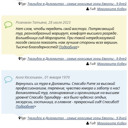
Тур:
Турлидер в Доломитах - самые красивые горы Европы - 9 дней
Гид:
Маргарита Кобец
Розенман Татьяна, 28 июля 2023
Нет слов, чтобы передать свой восторг. Потрясающий
тур, разнообразный маршрут, комфорт высшего разряда .
Волшебница гид-Маргарита. При такой непредсказуемой
погоде смогла показать нам лучшие стороны всех вершин.
Тысяча благодарностей!
Подробнее
>
Тур:
Турлидер в Доломитах - самые красивые горы Европы - 9 дней
Гид:
Маргарита Кобец
Алла Кесельман , 01 января 1970
Вернулись из тура в Доломиты. Спасибо Рите за высокий
профессионализм, терпение, чувство юмора и заботу о нас!
Великолепный тур, планирование и организация на высшем
уровне! Спасибо Турлидеру - все было чудесно: отдых,
экскурсии, гостиница, а главное - прекрасный гид! Спасибо!!!
Подробнее
>
Тур:
Турлидер в Доломитах - самые красивые горы Европы - 9 дней
Гид:
Маргарита Кобец