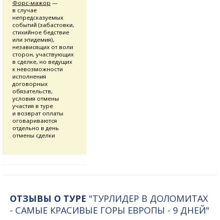
Форс-мажор
—
в случае
непредсказуемых
событий (забастовки,
стихийное бедствие
или эпидемия),
независящих от воли
сторон, участвующих
в сделке, но ведущих
к невозможности
исполнения
договорных
обязательств,
условия отмены
участия в туре
и возврат оплаты
оговариваются
отдельно в день
отмены сделки
ОТЗЫВЫ О ТУРЕ
"ТУРЛИДЕР В ДОЛОМИТАХ
- САМЫЕ КРАСИВЫЕ ГОРЫ ЕВРОПЫ - 9 ДНЕЙ"