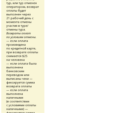
тур, или тур отменен
оператором, возврат
оплаты будет
выполнен через
21 рабочий день с
момента отмены
участия в туре/
отмены тура.
Возвраты оплат
по условиям отмены.
— если оплата
произведена
по кредитной карте,
при возврате оплаты
снимается $25
на человека
— если оплата была
выполнена
банковским
переводом или
выписаны чеки —
фиксируется сумма
возврата оплаты
— если оплата
выполнена
наличными
(в соответствии
с условиями оплаты
наличными) —
фиксируется сумма