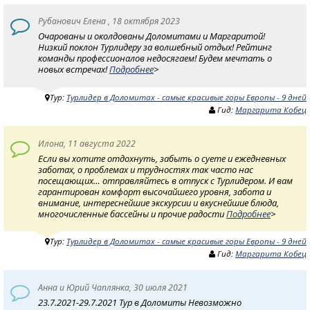
Рубанович Елена , 18 октября 2023
Очарованы и околдованы Доломитами и Маргаритой!
Низкий поклон Турлидеру за волшебный отдых! Рейтинг
команды профессионалов недосягаем! Будем мечтать о
новых встречах!
Подробнее
>
Тур:
Турлидер в Доломитах - самые красивые горы Европы - 9 дней
Гид:
Маргарита Кобец
Илона, 11 августа 2022
Если вы хотите отдохнуть, забыть о суете и ежедневных
заботах, о проблемах и трудностях так часто нас
посещающих… отправляйтесь в отпуск с Турлидером. И вам
гарантирован комфорт высочайшего уровня, забота и
внимание, интереснейшие экскурсии и вкуснейшие блюда,
многочисленные бассейны и прочие радости
Подробнее
>
Тур:
Турлидер в Доломитах - самые красивые горы Европы - 9 дней
Гид:
Маргарита Кобец
Анна и Юрий Чаплянка, 30 июля 2021
23.7.2021-29.7.2021 Тур в Доломиты Невозможно