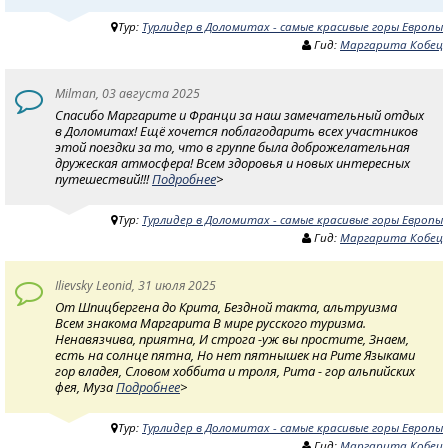
Тур:
Турлидер в Доломитах - самые красивые горы Европы
Гид:
Маргарита Кобец
Milman, 03 августа 2025
Спасибо Маргарите и Франци за наш замечательный отдых
в Доломитах! Ещё хочется поблагодарить всех участников
этой поездки за то, что в группе была доброжелательная
дружеская атмосфера! Всем здоровья и новых интересных
путешествий!!!
Подробнее
>
Тур:
Турлидер в Доломитах - самые красивые горы Европы
Гид:
Маргарита Кобец
Ilievsky Leonid, 31 июля 2025
От Шпицбергена до Крита, Бездной такта, альтруизма
Всем знакома Маргарита В мире русского туризма.
Ненавязчива, приятна, И строга -уж вы простите, Знаем,
есть на солнце пятна, Но нет пятнышек на Рите Языками
гор владея, Словом хоббита и троля, Рита - гор альпийских
фея, Муза
Подробнее
>
Тур:
Турлидер в Доломитах - самые красивые горы Европы
Гид:
Маргарита Кобец