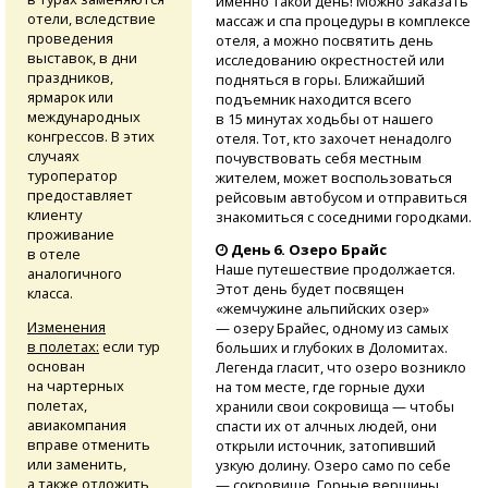
именно такой день! Можно заказать
отели, вследствие
массаж и спа процедуры в комплексе
проведения
отеля, а можно посвятить день
выставок, в дни
исследованию окрестностей или
праздников,
подняться в горы. Ближайший
ярмарок или
подъемник находится всего
международных
в 15 минутах ходьбы от нашего
конгрессов. В этих
отеля. Тот, кто захочет ненадолго
случаях
почувствовать себя местным
туроператор
жителем, может воспользоваться
предоставляет
рейсовым автобусом и отправиться
клиенту
знакомиться с соседними городками.
проживание
День 6. Озеро Брайс
в отеле
Наше путешествие продолжается.
аналогичного
Этот день будет посвящен
класса.
«жемчужине альпийских озер»
Изменения
— озеру Брайес, одному из самых
в полетах:
если тур
больших и глубоких в Доломитах.
основан
Легенда гласит, что озеро возникло
на чартерных
на том месте, где горные духи
полетах,
хранили свои сокровища — чтобы
авиакомпания
спасти их от алчных людей, они
вправе отменить
открыли источник, затопивший
или заменить,
узкую долину. Озеро само по себе
а также отложить
— сокровище. Горные вершины