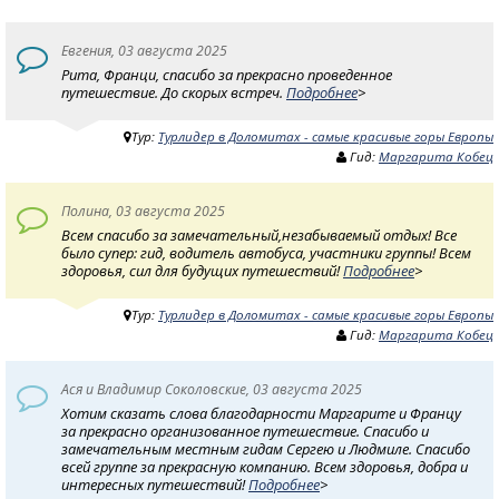
Евгения, 03 августа 2025
Рита, Франци, спасибо за прекрасно проведенное
путешествие. До скорых встреч.
Подробнее
>
Тур:
Турлидер в Доломитах - самые красивые горы Европы
Гид:
Маргарита Кобец
Полина, 03 августа 2025
Всем спасибо за замечательный,незабываемый отдых! Все
было супер: гид, водитель автобуса, участники группы! Всем
здоровья, сил для будущих путешествий!
Подробнее
>
Тур:
Турлидер в Доломитах - самые красивые горы Европы
Гид:
Маргарита Кобец
Ася и Владимир Соколовские, 03 августа 2025
Хотим сказать слова благодарности Маргарите и Францу
за прекрасно организованное путешествие. Спасибо и
замечательным местным гидам Сергею и Людмиле. Спасибо
всей группе за прекрасную компанию. Всем здоровья, добра и
интересных путешествий!
Подробнее
>