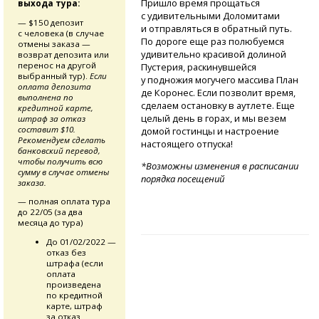
Пришло время прощаться
выхода тура:
с удивительными Доломитами
— $150 депозит
и отправляться в обратный путь.
с человека (в случае
По дороге еще раз полюбуемся
отмены заказа —
удивительно красивой долиной
возврат депозита или
перенос на другой
Пустерия, раскинувшейся
выбранный тур).
Если
у подножия могучего массива План
оплата депозита
де Коронес. Если позволит время,
выполнена по
сделаем остановку в аутлете. Еще
кредитной карте,
целый день в горах, и мы везем
штраф за отказ
составит $10.
домой гостинцы и настроение
Рекомендуем сделать
настоящего отпуска!
банковский перевод,
чтобы получить всю
*Возможны изменения в расписании
сумму в случае отмены
порядка посещений
заказа.
— полная оплата тура
до 22/05 (за два
месяца до тура)
До 01/02/2022 —
отказ без
штрафа (если
оплата
произведена
по кредитной
карте, штраф
за отказ