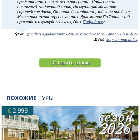
представить, невозможно поверить – Наплевав на
постылый, надоевший ковид, На мутацию «дельта»,
европейские двери, Отворив бесшабашно, забывая про быт,
Мы летим заграницу погулять в Доломитах По Тирольской
прохладе в изумрудных лугах, Где с
Подробнее
>
Тур:
Турлидер в Доломитах - самые красивые горы Европы - 7-10 дней
Гид:
Маргарита Кобец
Оставить отзыв
ПОХОЖИЕ
ТУРЫ
€
2 999