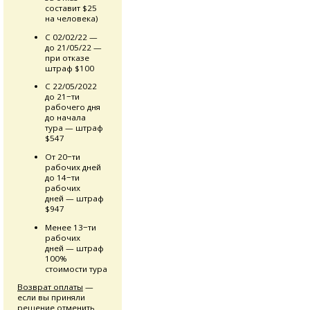
составит $25
на человека)
С 02/02/22 —
до 21/05/22 —
при отказе
штраф $100
С 22/05/2022
до 21−ти
рабочего дня
до начала
тура — штраф
$547
От 20−ти
рабочих дней
до 14−ти
рабочих
дней — штраф
$947
Менее 13−ти
рабочих
дней — штраф
100%
стоимости тура
Возврат оплаты
—
если вы приняли
решение отменить