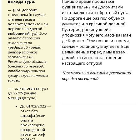
Пришло время прощаться
выхода тура:
с удивительными Доломитами
— $150 депозит
и отправляться в обратный путь.
с человека (в случае
По дороге еще раз полюбуемся
отмены заказа —
удивительно красивой долиной
возврат депозита или
перенос на другой
Пустерия, раскинувшейся
выбранный тур).
Если
у подножия могучего массива План
оплата депозита
де Коронес. Если позволит время,
выполнена по
сделаем остановку в аутлете. Еще
кредитной карте,
целый день в горах, и мы везем
штраф за отказ
составит $10.
домой гостинцы и настроение
Рекомендуем сделать
настоящего отпуска!
банковский перевод,
чтобы получить всю
*Возможны изменения в расписании
сумму в случае отмены
порядка посещений
заказа.
— полная оплата тура
до 22/05 (за два
месяца до тура)
До 01/02/2022 —
отказ без
штрафа (если
оплата
произведена
по кредитной
карте, штраф
за отказ