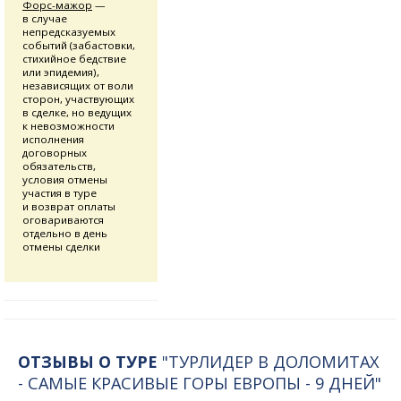
Форс-мажор
—
в случае
непредсказуемых
событий (забастовки,
стихийное бедствие
или эпидемия),
независящих от воли
сторон, участвующих
в сделке, но ведущих
к невозможности
исполнения
договорных
обязательств,
условия отмены
участия в туре
и возврат оплаты
оговариваются
отдельно в день
отмены сделки
ОТЗЫВЫ О ТУРЕ
"ТУРЛИДЕР В ДОЛОМИТАХ
- САМЫЕ КРАСИВЫЕ ГОРЫ ЕВРОПЫ - 9 ДНЕЙ"