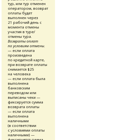
тур, или тур отменен
оператором, возврат
оплаты будет
выполнен через
21 рабочий день с
момента отмены
участия в туре/
отмены тура.
Возвраты оплат
по условиям отмены.
— если оплата
произведена
по кредитной карте,
при возврате оплаты
снимается $25
на человека
— если оплата была
выполнена
банковским
переводом или
выписаны чеки —
фиксируется сумма
возврата оплаты
— если оплата
выполнена
наличными
(в соответствии
с условиями оплаты
наличными) —
фиксируется сумма