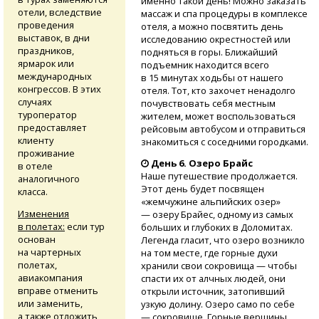
именно такой день! Можно заказать
отели, вследствие
массаж и спа процедуры в комплексе
проведения
отеля, а можно посвятить день
выставок, в дни
исследованию окрестностей или
праздников,
подняться в горы. Ближайший
ярмарок или
подъемник находится всего
международных
в 15 минутах ходьбы от нашего
конгрессов. В этих
отеля. Тот, кто захочет ненадолго
случаях
почувствовать себя местным
туроператор
жителем, может воспользоваться
предоставляет
рейсовым автобусом и отправиться
клиенту
знакомиться с соседними городками.
проживание
День 6. Озеро Брайс
в отеле
Наше путешествие продолжается.
аналогичного
Этот день будет посвящен
класса.
«жемчужине альпийских озер»
Изменения
— озеру Брайес, одному из самых
в полетах:
если тур
больших и глубоких в Доломитах.
основан
Легенда гласит, что озеро возникло
на чартерных
на том месте, где горные духи
полетах,
хранили свои сокровища — чтобы
авиакомпания
спасти их от алчных людей, они
вправе отменить
открыли источник, затопивший
или заменить,
узкую долину. Озеро само по себе
а также отложить
— сокровище. Горные вершины