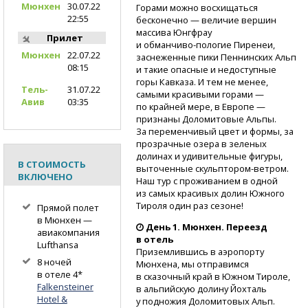
Мюнхен
30.07.22
Горами можно восхищаться
22:55
бесконечно — величие вершин
массива Юнгфрау
Прилет
и обманчиво-пологие
Пиренеи,
Мюнхен
22.07.22
заснеженные пики Пеннинских Альп
08:15
и такие опасные и недоступные
горы Кавказа. И тем не менее,
Тель-
31.07.22
самыми красивыми горами —
Авив
03:35
по крайней мере, в Европе —
признаны Доломитовые Альпы.
За переменчивый цвет и формы, за
прозрачные озера в зеленых
долинах и удивительные фигуры,
В СТОИМОСТЬ
выточенные
скульптором-ветром.
ВКЛЮЧЕНО
Наш тур с проживанием в одной
из самых красивых долин Южного
Тироля один раз сезоне!
Прямой полет
в Мюнхен —
День 1. Мюнхен. Переезд
авиакомпания
в отель
Lufthansa
Приземлившись в аэропорту
8 ночей
Мюнхена, мы отправимся
в отеле 4*
в сказочный край в Южном Тироле,
Falkensteiner
в альпийскую долину Йохталь
Hotel &
у подножия Доломитовых Альп.