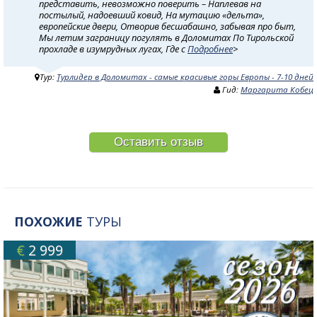
представить, невозможно поверить – Наплевав на
постылый, надоевший ковид, На мутацию «дельта»,
европейские двери, Отворив бесшабашно, забывая про быт,
Мы летим заграницу погулять в Доломитах По Тирольской
прохладе в изумрудных лугах, Где с
Подробнее
>
Тур:
Турлидер в Доломитах - самые красивые горы Европы - 7-10 дней
Гид:
Маргарита Кобец
Оставить отзыв
ПОХОЖИЕ
ТУРЫ
€
2 999