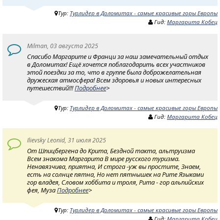
Тур:
Турлидер в Доломитах - самые красивые горы Европы
Гид:
Маргарита Кобец
Milman, 03 августа 2025
Спасибо Маргарите и Франци за наш замечательный отдых
в Доломитах! Ещё хочется поблагодарить всех участников
этой поездки за то, что в группе была доброжелательная
дружеская атмосфера! Всем здоровья и новых интересных
путешествий!!!
Подробнее
>
Тур:
Турлидер в Доломитах - самые красивые горы Европы
Гид:
Маргарита Кобец
Ilievsky Leonid, 31 июля 2025
От Шпицбергена до Крита, Бездной такта, альтруизма
Всем знакома Маргарита В мире русского туризма.
Ненавязчива, приятна, И строга -уж вы простите, Знаем,
есть на солнце пятна, Но нет пятнышек на Рите Языками
гор владея, Словом хоббита и троля, Рита - гор альпийских
фея, Муза
Подробнее
>
Тур:
Турлидер в Доломитах - самые красивые горы Европы
Гид:
Маргарита Кобец