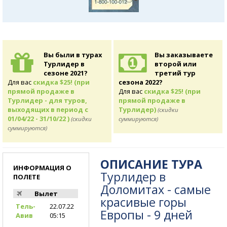
Вы были в турах
Вы заказываете
Турлидер в
второй или
сезоне 2021?
третий тур
Для вас
скидка $25! (при
сезона 2022?
прямой продаже в
Для вас
скидка $25! (при
Турлидер - для туров,
прямой продаже в
выходящих в период с
Турлидер)
(скидки
01/04/22 - 31/10/22 )
(скидки
суммируются)
суммируются)
ОПИСАНИЕ ТУРА
ИНФОРМАЦИЯ О
Турлидер в
ПОЛЕТЕ
Доломитах - самые
Вылет
красивые горы
Тель-
22.07.22
Европы - 9 дней
Авив
05:15