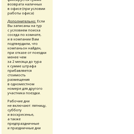
возврата наличных
в офисе (при условии
работы офиса)
Дополнительно:
Если
Вы записаны на тур
с условием поиска
соседа по комнате,
и в компании Вам
подтвердили, что
компаньон найден,
при отказе от поездки
менее чем
за 2 месяца до тура
к сумме штрафа
прибавляется
стоимость
размещения
в одноместном
номере для другого
участника поездки.
Рабочие дни
не включают: пятницу,
субботу
и воскресенье,
а также
предпраздничные
и праздничные дни