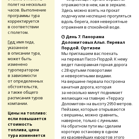
полет на несколько
отражаются в нем, как в зеркале.
часов. Выполнение
Здесь можно взять на прокат
программы тура
лодочку или неспешно прогуляться
корректируется
вдоль берега, ловя невероятные
в соответствии
отражения в спокойной воде.
с полетом.
День 7. Панорама
Гид:
имя гида,
Доломитовых Альп. Перевал
указанное
Пордой. Ортизеи
в описании тура,
Мы приглашаем вас поехать
может быть
на перевал
Пассо-Пордой.
К нему
изменено
ведет панорамная горная дорога
туроператором
с 28 крутыми поворотами
в зависимости
и невероятными видами.
от определенных
На вершине первала построена
обстоятельств,
канатная дорога, которая
а также общего
за несколько минут поднимает
расписания туров
желающих на главную «Террасу
компании.
Доломитов» на высоту 2950 метров.
Пейзажи, которые открываются
Цены на топливо:
с вершины, можно сравнить,
если повышается
наверное, только с лунными.
стоимость
На обратном пути мы сделаем
топлива, цена
короткую остановку в одном
тура изменяется
из красивейших курортов этого