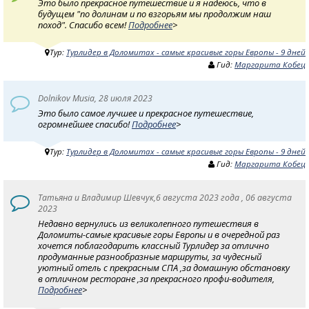
Это было прекрасное путешествие и я надеюсь, что в
будущем "по долинам и по взгорьям мы продолжим наш
поход". Спасибо всем!
Подробнее
>
Тур:
Турлидер в Доломитах - самые красивые горы Европы - 9 дней
Гид:
Маргарита Кобец
Dolnikov Musia, 28 июля 2023
Это было самое лучшее и прекрасное путешествие,
огромнейшее спасибо!
Подробнее
>
Тур:
Турлидер в Доломитах - самые красивые горы Европы - 9 дней
Гид:
Маргарита Кобец
Татьяна и Владимир Шевчук,6 августа 2023 года , 06 августа
2023
Недавно вернулись из великолепного путешествия в
Доломиты-самые красивые горы Европы и в очередной раз
хочется поблагодарить классный Турлидер за отлично
продуманные разнообразные маршруты, за чудесный
уютный отель с прекрасным СПА ,за домашную обстановку
в отличном ресторане ,за прекрасного профи-водителя,
Подробнее
>