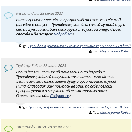
Keselman Alla, 28 июля 2023
Рите огромное спасибо за прекрасный отпуск! Мы седьмой
раз едем в отпуск с Турлидером, это был самый лучший тур и
самый лучший гид. Уже планируем следующий отпуск! Всем
спасибо и до встреч!
Подробнее
>
Тур:
Турлидер в Доломитах - самые красивые горы Европы - 9 дней
Гид:
Маргарита Кобец
Tepkitsky Polina, 28 июля 2023
Ровно десять лет назад началась наша дружба с
Турлидером, юбилей получился замечательным! Многая
лета всем, кто вкладывает душу в организацию туров!
Рита, благодаря Вам прекрасные сами по себе поездки
превращаются в сверкающий всеми гранями алмаз!
Огромное спасибо!
Подробнее
>
Тур:
Турлидер в Доломитах - самые красивые горы Европы - 9 дней
Гид:
Маргарита Кобец
Tarnarutsky Larisa, 28 июля 2023