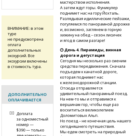
мастерством исполнения.
А затем ждут горы. Фуникулер
поднимет нас на гору Йохталь.
Разлядывая идиллические пейзажи,
погуляемся по панорамной дорожке
ВНИМАНИЕ: в этом
и, возможно, заглянем в горную
туре
хижину на обед – сезон лисичек
не предусмотрена
и ягод в самом разгаре!
оплата
День 4. Пирамиды, винная
дополнительных
дорога и дегустация
экскурсий. Все
Сегодня мы несколько раз сменим
экскурсии включены
средства передвижения. Сначала
в стоимость тура.
подъедем к канатной дороге,
которая поднимет нас
к железнодорожной станции.
Отсюда отправляется
удивительный панорамный поезд.
ДОПОЛНИТЕЛЬНО
На нем-то
мы и отправимся к
ОПЛАЧИВАЕТСЯ
вершинам гор, чтобы еще раз
восхититься великолепием
Доплата
Доломитовых Альп.
за одноместный
Но поезд – не конечная цель нашего
номер —
сегодняшнего путешествия.
$390 — только
Мы едем смотреть на природный
две комнаты —