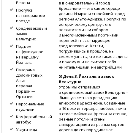
Ренона
в в очаровательный город
Брессаноне — это самое сердце
Прогулка
долины Изарко и старейший город
на панорамном
региона
Альто-Адидже.
Прогулка по
поезде
историческому центру с его
Средневековый
восхитительным собором
замок
и многочисленными портиками
Вельтурнс
перенесёт нас в чарующее
средневековье. Кстати,
Подъем
погрузившись в прошлое, мы
на фуникулере
сможем узнать, кто же такие ладины
на вершину
и почему они не считают себя
Йохталь
ни итальянцами, ни австрийцами.
Панорама
Доломитовых
День 3. Йохталь и замок
Альп —
Вельтурно
перевал
Утром мы отправимся
Пордой —
в средневековый замок Вельтурно –
Ортизеи
бывшую летнюю резиденцию
епископов Брессаноне. Созданные
Персональные
в 16 веке интерьеры, мебель, печи
наушники
в стиле майолики, фрески на стенах,
Комфортабельный
резные потолки и стены
автобус
с инкрустациями из разных сортов
Услуги гида
дерева до сих пор удивляют