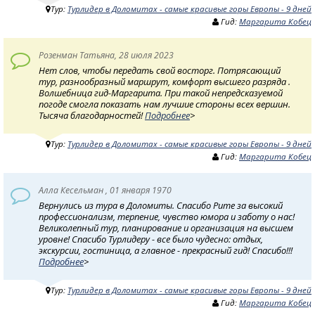
Тур:
Турлидер в Доломитах - самые красивые горы Европы - 9 дней
Гид:
Маргарита Кобец
Розенман Татьяна, 28 июля 2023
Нет слов, чтобы передать свой восторг. Потрясающий
тур, разнообразный маршрут, комфорт высшего разряда .
Волшебница гид-Маргарита. При такой непредсказуемой
погоде смогла показать нам лучшие стороны всех вершин.
Тысяча благодарностей!
Подробнее
>
Тур:
Турлидер в Доломитах - самые красивые горы Европы - 9 дней
Гид:
Маргарита Кобец
Алла Кесельман , 01 января 1970
Вернулись из тура в Доломиты. Спасибо Рите за высокий
профессионализм, терпение, чувство юмора и заботу о нас!
Великолепный тур, планирование и организация на высшем
уровне! Спасибо Турлидеру - все было чудесно: отдых,
экскурсии, гостиница, а главное - прекрасный гид! Спасибо!!!
Подробнее
>
Тур:
Турлидер в Доломитах - самые красивые горы Европы - 9 дней
Гид:
Маргарита Кобец