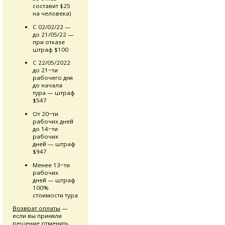
составит $25
на человека)
С 02/02/22 —
до 21/05/22 —
при отказе
штраф $100
С 22/05/2022
до 21−ти
рабочего дня
до начала
тура — штраф
$547
От 20−ти
рабочих дней
до 14−ти
рабочих
дней — штраф
$947
Менее 13−ти
рабочих
дней — штраф
100%
стоимости тура
Возврат оплаты
—
если вы приняли
решение отменить