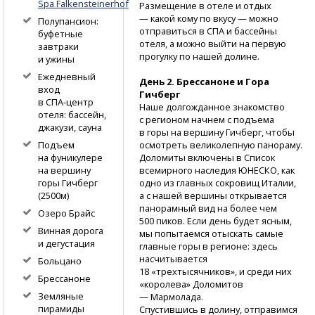
Spa Falkensteinerhof
Размещение в отеле и отдых
— какой кому по вкусу — можно
Полупансион:
отправиться в СПА и бассейны
буфетные
отеля, а можно выйти на первую
завтраки
прогулку по нашей долине.
и ужины
Ежедневный
День 2. Брессаноне и Гора
вход
Гичберг
в СПА-центр
Наше долгожданное знакомство
отеля: бассейн,
с регионом начнем с подъема
джакузи, сауна
в горы на вершину Гичберг, чтобы
осмотреть великолепную панораму.
Подъем
Доломиты включены в Список
на фуникулере
всемирного наследия ЮНЕСКО, как
на вершину
одно из главных сокровищ Италии,
горы Гичберг
а с нашей вершины открывается
(2500м)
панорамный вид на более чем
Озеро Брайс
500 пиков. Если день будет ясным,
Винная дорога
мы попытаемся отыскать самые
и дегустация
главные горы в регионе: здесь
насчитывается
Больцано
18 «трехтысячников», и среди них
Брессаноне
«королева» Доломитов
Земляные
— Мармолада.
пирамиды
Спустившись в долину, отправимся