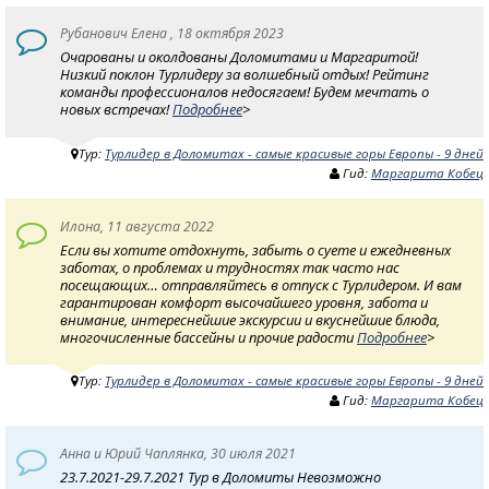
Рубанович Елена , 18 октября 2023
Очарованы и околдованы Доломитами и Маргаритой!
Низкий поклон Турлидеру за волшебный отдых! Рейтинг
команды профессионалов недосягаем! Будем мечтать о
новых встречах!
Подробнее
>
Тур:
Турлидер в Доломитах - самые красивые горы Европы - 9 дней
Гид:
Маргарита Кобец
Илона, 11 августа 2022
Если вы хотите отдохнуть, забыть о суете и ежедневных
заботах, о проблемах и трудностях так часто нас
посещающих… отправляйтесь в отпуск с Турлидером. И вам
гарантирован комфорт высочайшего уровня, забота и
внимание, интереснейшие экскурсии и вкуснейшие блюда,
многочисленные бассейны и прочие радости
Подробнее
>
Тур:
Турлидер в Доломитах - самые красивые горы Европы - 9 дней
Гид:
Маргарита Кобец
Анна и Юрий Чаплянка, 30 июля 2021
23.7.2021-29.7.2021 Тур в Доломиты Невозможно