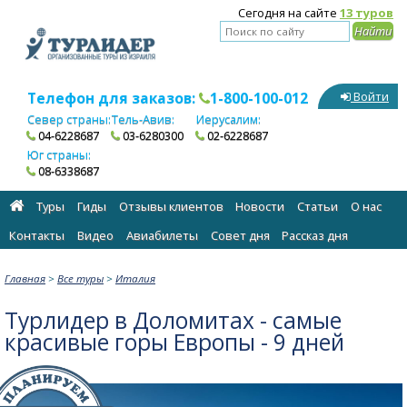
Сегодня на сайте
13 туров
Телефон для заказов:
1-800-100-012
Войти
Север страны:
Тель-Авив:
Иерусалим:
04-6228687
03-6280300
02-6228687
Юг страны:
08-6338687
Туры
Гиды
Отзывы клиентов
Новости
Статьи
О нас
Контакты
Видео
Авиабилеты
Cовет дня
Рассказ дня
Главная
>
Все туры
>
Италия
Турлидер в Доломитах - самые
красивые горы Европы - 9 дней