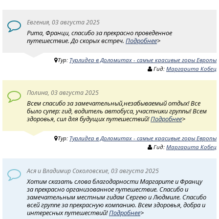
Евгения, 03 августа 2025
Рита, Франци, спасибо за прекрасно проведенное
путешествие. До скорых встреч.
Подробнее
>
Тур:
Турлидер в Доломитах - самые красивые горы Европы
Гид:
Маргарита Кобец
Полина, 03 августа 2025
Всем спасибо за замечательный,незабываемый отдых! Все
было супер: гид, водитель автобуса, участники группы! Всем
здоровья, сил для будущих путешествий!
Подробнее
>
Тур:
Турлидер в Доломитах - самые красивые горы Европы
Гид:
Маргарита Кобец
Ася и Владимир Соколовские, 03 августа 2025
Хотим сказать слова благодарности Маргарите и Францу
за прекрасно организованное путешествие. Спасибо и
замечательным местным гидам Сергею и Людмиле. Спасибо
всей группе за прекрасную компанию. Всем здоровья, добра и
интересных путешествий!
Подробнее
>