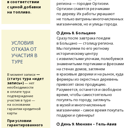
в соответствии
региона — городке Ортизеи.
с ценой добавки
Ортизеи славятся резчиками
на топливо.
по дереву. Их работы украшают
не только витрины многочисленных
магазинчиков, но и улицы города.
День 8. Больцано
Сразу после завтрака поедем
УСЛОВИЯ
в Больцано — столицу региона.
Мы погуляем по его уютному
ОТКАЗА ОТ
историческому центру
УЧАСТИЯ В
с извилистыми улочкам, полюбуемся
ТУРЕ
знаменитыми портиками и фресками
на стенах домов, заглянем
в красивые дворики и на рынок, куда
В момент записи
—
фермеры из окрестных деревень
(статус тура «идет
запись»)
— нет
привозят свою продукцию.
необходимости
Разумеется, останется и свободное
в оплате тура:
время, чтобы самостоятельно
подтверждение
погулять по городу, заглянуть
участия в туре —
в музей и многочисленные
на основании
гарантии кредитной
магазинчики – самое время покупать
карты
подарки и сувениры!
При условии
День 9. Мюнхен
– Тель-Авив
гарантированного