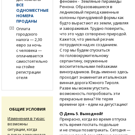
феномен - Земляные пирамиды
ВСЕ
Ренона. Образовавшиеся в
ОДНОМЕСТНЫЕ
ледниковый период каменные
НОМЕРА
колонны причудливой формы как
ПРОДАНЫ
будто вырастают из земли, удивляя
и завораживая. Трудно поверить,
Оплата
что это чудо сотворено природой.
городского
Кажется, что умелый резчик
налога — 2,30
потрудился над их созданием.
евро за ночь
С гор мы будем спускаться
с человека —
по головокружительному
оплачивается
серпантину, окруженные
самостоятельно
восхитительными пейзажами
на стойке
виноградников. Ведь именно здесь
регистрации
проходит знаменитая итальянская
отеля
винная дорога Южного Тироля.
Разве мы можем упустить
возможность попробовать эти
прекрасные вина? Не теряя
времени зря – едем на дегустацию!
ОБЩИЕ УСЛОВИЯ
День 5. Выходной!
Изменения в турах:
Прекрасно, когда во время отпуска
возможны
есть время поспать подольше
ситуации, когда
и не спеша позавтракать. Сегодня —
в турах заменяются