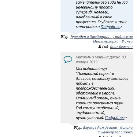
замечательного гида Яниса
Белевича.Ну просто
супергид. Человек,
влюбленный в свою
профессию. Глубокое знание
материала и
Подробнее
>
Тур:
Турлидер в Швейцарии - у подножия
Маттерхорна - 8 дней
Гид:
Янис Белевич
Михаэль и Марина Дахис, 03
января 2019
Мы выбрали тур
"Пылающий пирог" в
Эльзасе, поскольку хотелось
побыть в
предрождественской
обстановке в Европе.
Отличный отель, очень
хорошая программа тура.
Гид коммуникабельный,
эрудированный,
пунктуальный.
Подробнее
>
Тур:
Вкусное Рождество - долина
"пылающего" пирога