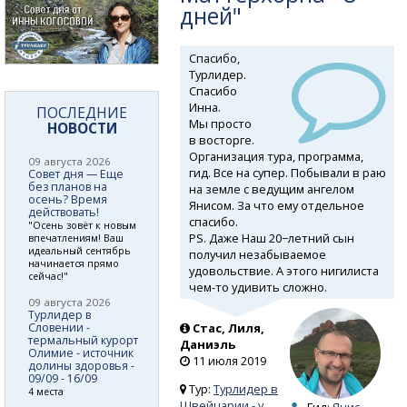
дней"
Спасибо,
Турлидер.
Спасибо
Инна.
ПОСЛЕДНИЕ
Мы просто
НОВОСТИ
в восторге.
Организация тура, программа,
09 августа 2026
гид. Все на супер. Побывали в раю
Совет дня — Еще
без планов на
на земле с ведущим ангелом
осень? Время
Янисом. За что ему отдельное
действовать!
спасибо.
"Осень зовёт к новым
PS. Даже Наш 20−летний сын
впечатлениям! Ваш
идеальный сентябрь
получил незабываемое
начинается прямо
удовольствие. А этого нигилиста
сейчас!"
чем-то
удивить сложно.
09 августа 2026
Турлидер в
Словении -
Стас, Лиля,
термальный курорт
Даниэль
Олимие - источник
11 июля 2019
долины здоровья -
09/09 - 16/09
Тур:
Турлидер в
4 места
Швейцарии - у