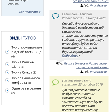
ледяной остров - 12 дней
счастья.
Гид:
Янис Белевич
Все новости
Светлана и Генадий
Радовольские, 02 января 2020
Спасибо Янису за неделю
Эльзаской рождественской
сказки,за его
знания,отзывчивость,умение
ВИДЫ
ТУРОВ
создать в группе приятную
атмосферу. Будем рады
Тур с проживанием
встретиться с ним на
других маршрутах!!!
в одной гостинице
Подробнее
>
(6)
Тур на Рош ха-
Тур:
Песах в Эльзасе и Лотарингии -
Шана
(6)
рецепт вкусной жизни
Гид:
Янис Белевич
Тур на Суккот
(3)
Тур повышенного
yan vasserman, elena
комфорта
(8)
vasserman, 23 октября 2019
Один раз в сезоне
Тур "На рижском взморье
(2)
воздух свеж..." Хотим
сказать спасибо за
замечательную поездку по
осенней Латвии. Наш
респект Янису Белевичу -