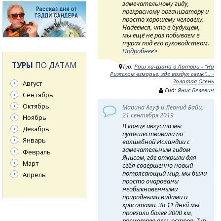
замечательному гиду,
прекрасному организатору и
просто хорошему человеку.
Надеемся, что в будущем,
мы ещё не раз побываем в
турах под его руководством.
Подробнее
>
ТУРЫ
ПО ДАТАМ
Тур:
Рош ха-Шана в Латвии - "На
Рижском взморье, где воздух свеж"... -
Золотая Осень
Август
Гид:
Янис Белевич
Сентябрь
Октябрь
Марина Агуф и Леонид Байц,
21 сентября 2019
Ноябрь
В конце августа мы
Декабрь
путешествовали по
Январь
волшебной Исландии с
замечательным гидом
Февраль
Янисом, где открыли для
Март
себя совершенно новый
потрясающий мир, мы были
Апрель
просто очарованы
необыкновенными
природными видами и
красотами. За 11 дней мы
проехали более 2000 км,
посмотрев весь остров. Тур