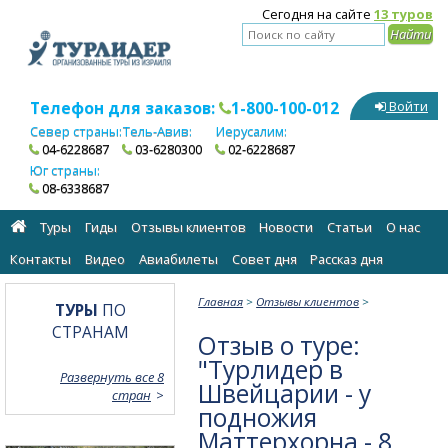
Сегодня на сайте
13 туров
Телефон для заказов:
1-800-100-012
Войти
Север страны:
Тель-Авив:
Иерусалим:
04-6228687
03-6280300
02-6228687
Юг страны:
08-6338687
Туры
Гиды
Отзывы клиентов
Новости
Статьи
О нас
Контакты
Видео
Авиабилеты
Cовет дня
Рассказ дня
Главная
>
Отзывы клиентов
>
ТУРЫ
ПО
СТРАНАМ
Отзыв о туре:
"Турлидер в
Развернуть все 8
Швейцарии - у
стран
подножия
Маттерхорна - 8