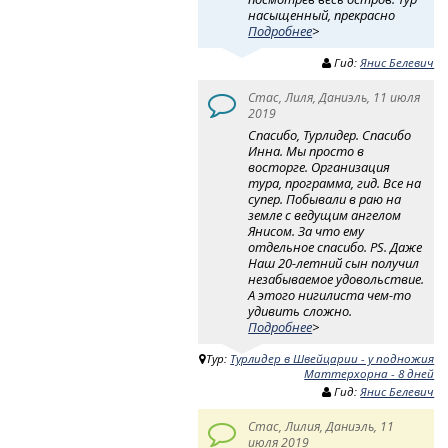
насыщенный, прекрасно
Подробнее
>
Гид:
Янис Белевич
Стас, Лиля, Даниэль, 11 июля
2019
Спасибо, Турлидер. Спасибо
Инна. Мы просто в
восторге. Организация
тура, программа, гид. Все на
супер. Побывали в раю на
земле с ведущим ангелом
Янисом. За что ему
отдельное спасибо. PS. Даже
Наш 20-летний сын получил
незабываемое удовольствие.
А этого нигилиста чем-то
удивить сложно.
Подробнее
>
Тур:
Турлидер в Швейцарии - у подножия
Маттерхорна - 8 дней
Гид:
Янис Белевич
Стас, Лилия, Даниэль, 11
июля 2019