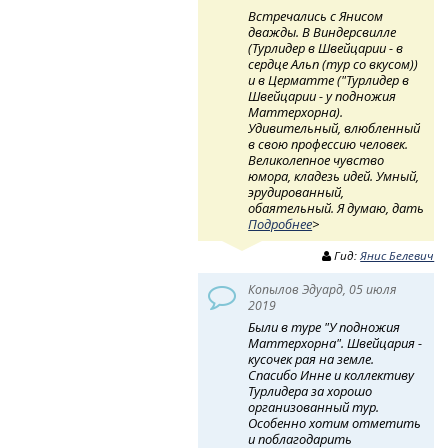
Встречались с Янисом
дважды. В Виндерсвилле
(Турлидер в Швейцарии - в
сердце Альп (тур со вкусом))
и в Церматте ("Турлидер в
Швейцарии - у подножия
Маттерхорна).
Удивительный, влюбленный
в свою профессию человек.
Великолепное чувство
юмора, кладезь идей. Умный,
эрудированный,
обаятельный. Я думаю, дать
Подробнее
>
Гид:
Янис Белевич
Копылов Эдуард, 05 июля
2019
Были в туре "У подножия
Маттерхорна". Швейцария -
кусочек рая на земле.
Спасибо Инне и коллективу
Турлидера за хорошо
организованный тур.
Особенно хотим отметить
и поблагодарить