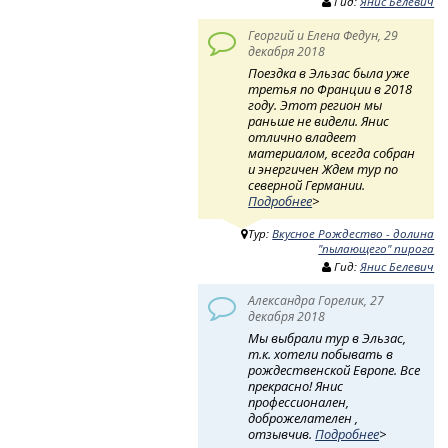
Гид:
Янис Белевич
Георгий и Елена Федун, 29
декабря 2018
Поездка в Эльзас была уже
третья по Франции в 2018
году. Этот регион мы
раньше не видели. Янис
отлично владеет
материалом, всегда собран
и энергичен Ждем тур по
северной Германии.
Подробнее
>
Тур:
Вкусное Рождество - долина
"пылающего" пирога
Гид:
Янис Белевич
Александра Горелик, 27
декабря 2018
Мы выбрали тур в Эльзас,
т.к. хотели побывать в
рождественской Европе. Все
прекрасно! Янис
профессионален,
доброжелателен ,
отзывчив.
Подробнее
>