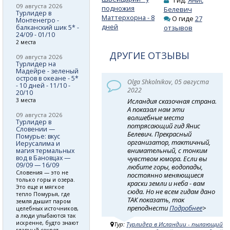
Гид:
Янис
09 августа 2026
подножия
Белевич
Турлидер в
Маттерхорна - 8
О гиде
27
Монтенегро -
дней
балканский шик 5* -
отзывов
24/09 - 01/10
2 места
ДРУГИЕ ОТЗЫВЫ
09 августа 2026
Турлидер на
Мадейре - зеленый
остров в океане - 5*
Olga Shkolnikov, 05 августа
- 10 дней - 11/10 -
2022
20/10
3 места
Исландия сказочная страна.
А показал нам эти
09 августа 2026
волшебные места
Турлидер в
потрясающий гид Янис
Словении —
Белевич. Прекрасный
Помурье: вкус
организатор, тактичный,
Иерусалима и
внимательный, с тонким
магия термальных
вод в Бановцах —
чувством юмора. Если вы
09/09 — 16/09
любите горы, водопады,
Словения — это не
постоянно меняющиеся
только горы и озера.
краски земли и неба - вам
Это еще и мягкое
сюда. Но не всем гидам дано
тепло Помурья, где
ТАК показать, так
земля дышит паром
преподнести
Подробнее
>
целебных источников,
а люди улыбаются так
искренне, будто знают
Тур:
Турлидер в Исландии - пылающий
главный секрет