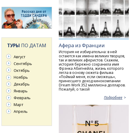
Афера из Франции
ТУРЫ
ПО ДАТАМ
История не избирательна: в ней
остаются как имена великих творцов,
Август
так и великих аферистов. Скажем,
Сентябрь
история бережно сохранила имя
Фрэнка Абигнейла, жизнь которого
Октябрь
легла в основу сюжета фильма
«Поймай меня, если сможешь»,
Ноябрь
принесшего доход кинокомпании
Декабрь
Dream Work 352 миллиона долларов.
Пожалуй, о такой
Январь
Февраль
Подробнее
Март
Апрель