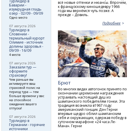
Турлидер в
всё новые оттенки и нюансы. Впрочем,
Баварии -
к французскому киношедевру 1966
изумрудная гладь
года мы вернёмся чуть позже. А
озер - 02/09 - 09/09
прежде – Довиль.
Одно место
Подробнее
07 августа 2026
Турлидер в
Словении -
термальный курорт
Олимие - источник
долины здоровья -
09/09 - 16/09
4 места
07 августа 2026
Заказали тур —
оформите
страховку!
Чем раньше вы
Брют
активируете ваш
страховой полис на
Во многих видах автогонок принято по
период тура — тем
окончании церемонии награждения
больше времени у вас
устраивать настоящий душ из
на спокойное
шампанского победителям гонки. Эта
ожидание вашего
традиция возникла в1967 году:
отпуска!
американский гонщик Дэн Герни
впервые щедро облил шампанским
07 августа 2026
себя и окружающих, одержав победу в
Турлидер в
суточном марафоне «24 часа Ле-
Германии - горячие
Мана». Герни
источники