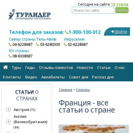
Сегодня на сайте
13 туров
Телефон для заказов:
1-800-100-012
Войти
Север страны:
Тель-Авив:
Иерусалим:
04-6228687
03-6280300
02-6228687
Юг страны:
08-6338687
Туры
Гиды
Отзывы клиентов
Новости
Статьи
О нас
Контакты
Видео
Авиабилеты
Cовет дня
Рассказ дня
Главная
>
Статьи
СТАТЬИ
О
СТРАНАХ
Франция - все
статьи о стране
Австрия
(75)
Англия
(Великобритания)
(44)