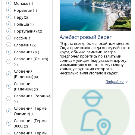
Монако
(1)
Норвегия
(1)
Перу
(2)
Польша
(4)
Португалия
(42)
Алебастровый берег
Россия
(1)
"Этрета всегда был спокойным местом.
Словакия
(2)
Сюда приезжают люди определённого
Словения
круга, обычно семьями. Мегрэ
(26)
предпочёл пройтись по залитыми
Словения (Лашко)
солнцем улицам. Ему указали дорогу,
извивающуюся по отлогому склону
(4)
холма, у подножия которого
Словения
несколько вилл утопало в садах".
(Раденцы)
(6)
Подробнее
Словения
(Раденцы)
(2)
Словения (Рогашка)
(4)
Словения (Терме
Олимие)
(1)
Словения (Термы
3000)
(2)
Словения (Термы