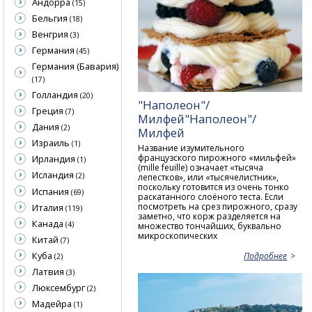
Андорра
(15)
Бельгия
(18)
Венгрия
(3)
Германия
(45)
Германия (Бавария)
(17)
Голландия
(20)
"Наполеон"/
Греция
(7)
Милфей"Наполеон"/
Дания
(2)
Милфей
Израиль
(1)
Название изумительного
французского пирожного «мильфей»
Ирландия
(1)
(mille feuille) означает «тысяча
Исландия
(2)
лепестков», или «тысячелистник»,
поскольку готовится из очень тонко
Испания
(69)
раскатанного слоёного теста. Если
посмотреть на срез пирожного, сразу
Италия
(119)
заметно, что корж разделяется на
Канада
(4)
множество тончайших, буквально
микроскопических
Китай
(7)
Куба
Подробнее
(2)
Латвия
(3)
Люксембург
(2)
Мадейра
(1)