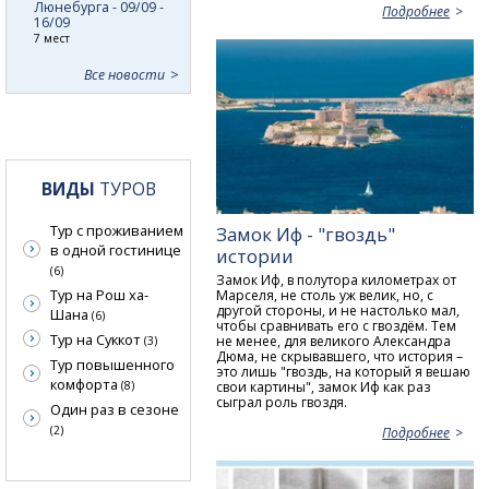
Люнебурга - 09/09 -
Подробнее
16/09
7 мест
Все новости
ВИДЫ
ТУРОВ
Тур с проживанием
Замок Иф - "гвоздь"
в одной гостинице
истории
(6)
Замок Иф, в полутора километрах от
Тур на Рош ха-
Марселя, не столь уж велик, но, с
другой стороны, и не настолько мал,
Шана
(6)
чтобы сравнивать его с гвоздём. Тем
Тур на Суккот
не менее, для великого Александра
(3)
Дюма, не скрывавшего, что история –
Тур повышенного
это лишь "гвоздь, на который я вешаю
комфорта
свои картины", замок Иф как раз
(8)
сыграл роль гвоздя.
Один раз в сезоне
(2)
Подробнее