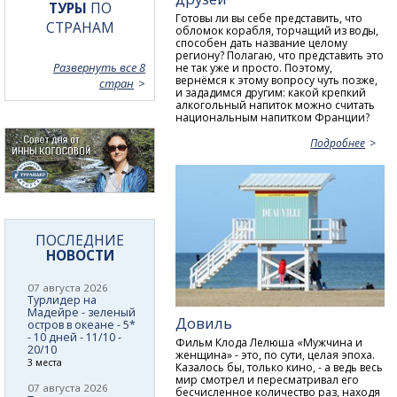
ТУРЫ
ПО
Готовы ли вы себе представить, что
СТРАНАМ
обломок корабля, торчащий из воды,
способен дать название целому
региону? Полагаю, что представить это
Развернуть все 8
не так уже и просто. Поэтому,
вернёмся к этому вопросу чуть позже,
стран
и зададимся другим: какой крепкий
алкогольный напиток можно считать
национальным напитком Франции?
Подробнее
ПОСЛЕДНИЕ
НОВОСТИ
07 августа 2026
Турлидер на
Мадейре - зеленый
Довиль
остров в океане - 5*
- 10 дней - 11/10 -
Фильм Клода Лелюша «Мужчина и
20/10
женщина» - это, по сути, целая эпоха.
3 места
Казалось бы, только кино, - а ведь весь
мир смотрел и пересматривал его
07 августа 2026
бесчисленное количество раз, находя