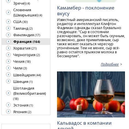
Зрече)
(4)
Камамбер - поклонение
Словения
вкусу
(Шмарьешке)
(4)
Известный американский писатель,
США
(30)
редактор и интеллектуал Клифтон
Фадиман однажды сказал буквально
Таиланд
(2)
следующее: "Сыр в состоянии
Финляндия
(17)
разочаровать, он может быть скучным,
возможно, даже примитивным, сыр
Франция
(164)
также может оказаться чересчур
утончённым. Тем не менее, сыр всё-
Хорватия
(21)
равно остаётся прыжком молока в
Черногория
(2)
бессмертие".
Чехия
(18)
Подробнее
Чили
(3)
Швейцария
(44)
Швеция
(1)
Шотландия
(Великобритания)
(18)
Эстония
(1)
Япония
(2)
Кальвадос в компании
друзей