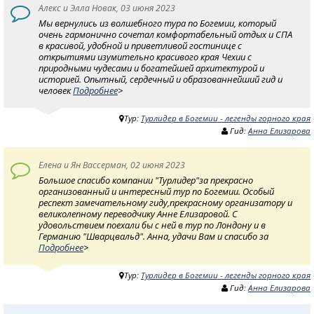
Алекс и Элла Новак, 03 июня 2023
Мы вернулись из волшебного тура по Богемии, который
очень гармонично сочетал комфортабельный отдых и СПА
в красивой, удобной и приветливой гостинице с
открытиями изумительно красивого края Чехии с
природными чудесами и богатейшей архитектурой и
историей. Опытный, сердечный и образованнейший гид и
человек
Подробнее
>
Тур:
Турлидер в Богемии - легенды горного края
Гид:
Анна Елизарова
Елена и Ян Вассерман, 02 июня 2023
Большое спасибо компании "Турлидер"за прекрасно
организованный и интересный тур по Богемии. Особый
респект замечательному гиду,прекрасному организатору и
великолепному переводчику Анне Елизаровой. С
удовольствием поехали бы с ней в тур по Лондону и в
Германию "Шварцвальд". Анна, удачи Вам и спасибо за
Подробнее
>
Тур:
Турлидер в Богемии - легенды горного края
Гид:
Анна Елизарова