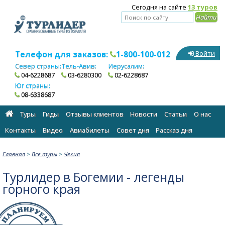
Сегодня на сайте
13 туров
Телефон для заказов:
1-800-100-012
Войти
Север страны:
Тель-Авив:
Иерусалим:
04-6228687
03-6280300
02-6228687
Юг страны:
08-6338687
Туры
Гиды
Отзывы клиентов
Новости
Статьи
О нас
Контакты
Видео
Авиабилеты
Cовет дня
Рассказ дня
Главная
>
Все туры
>
Чехия
Турлидер в Богемии - легенды
горного края