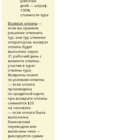
рабочих
дней — штраф
100%
стоимости тура
Возврат оплаты
—
если вы приняли
решение отменить
тур, или тур отменен
оператором, возврат
оплаты будет
выполнен через
21 рабочий день с
момента отмены
участия в туре/
отмены тура.
Возвраты оплат
по условиям отмены.
— если оплата
произведена
по кредитной карте,
при возврате оплаты
снимается $25
на человека
— если оплата была
выполнена
банковским
переводом или
выписаны чеки —
фиксируется сумма