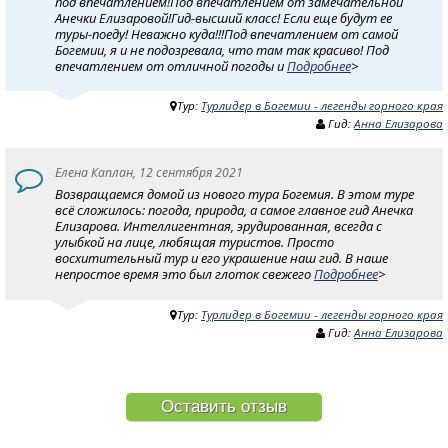
под впечатлением!Под впечатлением от замечательной
Анечки Елизаровой!Гид-высший класс! Если еще будут ее
туры-поеду! Неважно куда!!!Под впечатлением от самой
Богемии, я и не подозревала, что там так красиво! Под
впечатлением от отличной погоды и
Подробнее
>
Тур:
Турлидер в Богемии - легенды горного края
Гид:
Анна Елизарова
Елена Каплан, 12 сентября 2021
Возвращаемся домой из нового тура Богемия. В этом туре
всё сложилось: погода, природа, а самое главное гид Анечка
Елизарова. Интеллигентная, эрудированная, всегда с
улыбкой на лице, любящая туристов. Просто
восхитительный тур и его украшение наш гид. В наше
непростое время это был глоток свежего
Подробнее
>
Тур:
Турлидер в Богемии - легенды горного края
Гид:
Анна Елизарова
Оставить отзыв