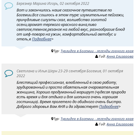
Березнер Марина Игорь, 02 октября 2022
Вот и закончилось наше сказочное путешествие по
Богемии.Все сошлось в этом туре: изумительные пейзажи,
причудливые силуэты скал, волшебство золотой
осени,аромат терпкого красного вина,пиво
светлое,темное,резаное на любой вкус, разнообразие блюд
от шеф-повара на ужин, комфортабельный автобус и
отель,в
Подробнее
>
Тур:
Турлидер в Богемии - легенды горного края
Гид:
Анна Елизарова
Светлана и Илья Шерн 23-29 сентября Богемия, 01 октября
2022
Блестящий профессионал, влюбленный в свою работу,
эрудированный и просто обаятельная очаровательная
женщина, Хорошо продуманный маршрут (чудесая природа
есть время и для отдыха и для шопинга очень хорошая
гостиница). Время пролетело до обидного очень быстро.
Доброго здоровья Вам АНЯ и да здравствует
Подробнее
>
Тур:
Турлидер в Богемии - легенды горного края
Гид:
Анна Елизарова