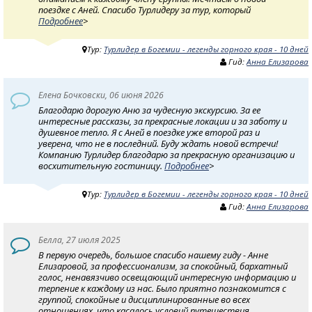
поездке с Аней. Спасибо Турлидеру за тур, который
Подробнее
>
Тур:
Турлидер в Богемии - легенды горного края - 10 дней
Гид:
Анна Елизарова
Елена Бочковски, 06 июня 2026
Благодарю дорогую Аню за чудесную экскурсию. За ее
интересные рассказы, за прекрасные локации и за заботу и
душевное тепло. Я с Аней в поездке уже второй раз и
уверена, что не в последний. Буду ждать новой встречи!
Компанию Турлидер благодарю за прекрасную организацию и
восхитительную гостиницу.
Подробнее
>
Тур:
Турлидер в Богемии - легенды горного края - 10 дней
Гид:
Анна Елизарова
Белла, 27 июля 2025
В первую очередь, большое спасибо нашему гиду - Анне
Елизаровой, за профессионализм, за спокойный, бархатный
голос, ненавязчиво освещающий интересную информацию и
терпение к каждому из нас. Было приятно познакомится с
группой, спокойные и дисциплинированные во всех
отношениях, что касалось условий путешествия.