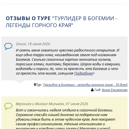
ОТЗЫВЫ О ТУРЕ
"ТУРЛИДЕР В БОГЕМИИ -
ЛЕГЕНДЫ ГОРНОГО КРАЯ"
Ольга, 18 июня 2026
И опять меня охватило чувство радостного открытия. И
еще одна терра нова, неизведанная земля под названием
Богемия. Сколько сказочных картин мохнатых холмов,
поросших елями, пихтами, березами. Шорох воды о камушки,
водопады и пороги. Ах, что за прелесть эта Богемия и что
за прелесть эта милая, изящная
Подробнее
>
Тур:
Турлидер в Богемии - легенды горного края - 10 дней
Гид:
Анна Елизарова
Вероника и Михаил Мильман, 07 июня 2026
Вот и закончилась неделя отдыха в сказочной Богемии.
Огромное спасибо нашей Аннечке за подаренное нам
удовольствие быть в этом чудесном крае. Аня покоряет
своим профессионализмом, тёплым отношением и
вниманием к каждому члену группы! Мечтаем о новой