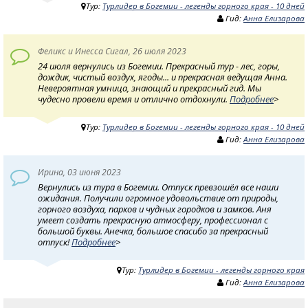
Тур:
Турлидер в Богемии - легенды горного края - 10 дней
Гид:
Анна Елизарова
Феликс и Инесса Сигал, 26 июля 2023
24 июля вернулись из Богемии. Прекрасный тур - лес, горы,
дождик, чистый воздух, ягоды... и прекрасная ведущая Анна.
Невероятная умница, знающий и прекрасный гид. Мы
чудесно провели время и отлично отдохнули.
Подробнее
>
Тур:
Турлидер в Богемии - легенды горного края - 10 дней
Гид:
Анна Елизарова
Ирина, 03 июня 2023
Вернулись из тура в Богемии. Отпуск превзошёл все наши
ожидания. Получили огромное удовольствие от природы,
горного воздуха, парков и чудных городков и замков. Аня
умеет создать прекрасную атмосферу, профессионал с
большой буквы. Анечка, большое спасибо за прекрасный
отпуск!
Подробнее
>
Тур:
Турлидер в Богемии - легенды горного края
Гид:
Анна Елизарова