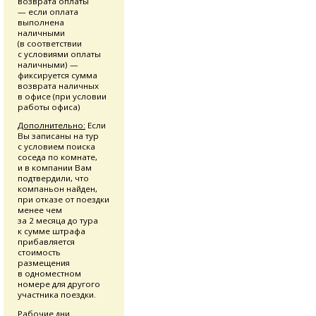
возврата оплаты
— если оплата
выполнена
наличными
(в соответствии
с условиями оплаты
наличными) —
фиксируется сумма
возврата наличных
в офисе (при условии
работы офиса)
Дополнительно:
Если
Вы записаны на тур
с условием поиска
соседа по комнате,
и в компании Вам
подтвердили, что
компаньон найден,
при отказе от поездки
менее чем
за 2 месяца до тура
к сумме штрафа
прибавляется
стоимость
размещения
в одноместном
номере для другого
участника поездки.
Рабочие дни