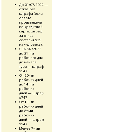
До 01/07/2022 —
отказ без
штрафа (если
оплата
произведена
по кредитной
карте, штраф
за отказ
составит $25
на человека).
С 02/07/2022
до 21−ти
рабочего дня
до начала
тура — штраф
$547
От 20−ти
рабочих дней
до 14−ти
рабочих
дней — штраф
$747
От 13−ти
рабочих дней
до 8−ми
рабочих
дней — штраф
$947
Менее 7−ми