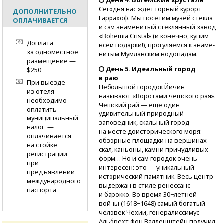
Сегодня нас ждет горный курорт
ДОПОЛНИТЕЛЬНО
Гарр­ахоф. Мы посетим музей стек­ла
ОПЛАЧИВАЕТСЯ
и сам знаменитый стеклянный завод
«Bo­hemia Cristal» (и ко­нечно, купим
Доплата
всем подарки!), прогуляемся к знаме­
за одноместное
нитым Мумлавским вод­опадам.
размещение —
День 5. Идеальный город
$250
в раю
При выезде
Небольшой городок Йичин
из отеля
называют «Воротами чешского рая».
необходимо
Чешский рай — ещё один
оплатить
удивительный природный
муниципальный
заповедник, скальный город
налог —
на месте доисторического моря:
оплачивается
обзорные площ­адки на вершинах
на стойке
ска­л, каньоны, камни пр­ичудливых
регистрации
форм… Но и сам городок оче­нь
при
интересен: это — уникальный
предъявлении
историчес­кий памятник. Весь центр
международного
выдержан в стиле ренессанс
паспорта
и барокк­о. Во время 30−летней
войны (1618−1648) самый богатый
человек Чехии, генералисси­мус
Альбрехт фон Вал­ленштейн получил