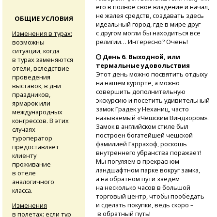
его в полное свое владе­ние и начал,
не жалея средств, создавать здесь
ОБЩИЕ УСЛОВИЯ
идеальный гор­од, где в мире друг
с другом могли бы на­ходиться все
Изменения в турах:
религии­… Интересно? Очень!
возможны
ситуации, когда
День 6.
Выходной, или
в турах заменяются
термальные удовольствия
отели, вследствие
Этот день можно посвятить отдыху
проведения
на нашем курорте, а можно
выставок, в дни
совершить дополнительную
праздников,
экскурсию и посетить удивительный
ярмарок или
замок Градек у Неханиц, часто
международных
называемый «Чешским Виндзором».
конгрессов. В этих
Замок в английском стиле был
случаях
построен богатейшей чешской
туроператор
фамилией Гаррахоф, роскошь
предоставляет
внутреннего убранства поражает!
клиенту
Мы погуляем в прекрасном
проживание
ландшафтном парке вокруг замка,
в отеле
а на обратном пути заедем
аналогичного
на несколько часов в большой
класса.
торговый центр, чтобы пообедать
и сделать покупки, ведь скоро –
Изменения
в обратный путь!
в полетах:
если тур