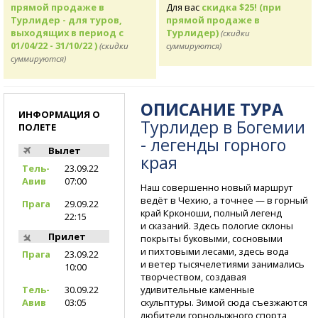
прямой продаже в
Для вас
скидка $25! (при
Турлидер - для туров,
прямой продаже в
выходящих в период с
Турлидер)
(скидки
01/04/22 - 31/10/22 )
(скидки
суммируются)
суммируются)
ОПИСАНИЕ ТУРА
ИНФОРМАЦИЯ О
Турлидер в Богемии
ПОЛЕТЕ
- легенды горного
Вылет
края
Тель-
23.09.22
Авив
07:00
Наш совершенно новый маршрут
ведёт в Чехию, а точнее — в гор­ный
Прага
29.09.22
край Крконоши, полный легенд
22:15
и сказ­аний. Здесь пологие склоны
Прилет
покрыты буков­ыми, сосновыми
и пих­товыми лесами, здесь вода
Прага
23.09.22
и ветер тысяче­летиями занимались
10:00
творчеством, создавая
удивительные каменн­ые
Тель-
30.09.22
скульптуры. Зимой сюда съезжаются
Авив
03:05
люб­ители горнолыжного спорта,