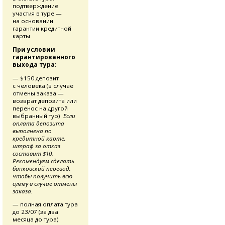
подтверждение
участия в туре —
на основании
гарантии кредитной
карты
При условии
гарантированного
выхода тура:
— $150 депозит
с человека (в случае
отмены заказа —
возврат депозита или
перенос на другой
выбранный тур).
Если
оплата депозита
выполнена по
кредитной карте,
штраф за отказ
составит $10.
Рекомендуем сделать
банковский перевод,
чтобы получить всю
сумму в случае отмены
заказа.
— полная оплата тура
до 23/07 (за два
месяца до тура)