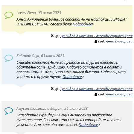
Leviev Elena, 03 июня 2023
Анна, Аня,Анечка! Большое спасибо! Анна настоящий ЭРУДИТ
и ПРОФЕССИОНАЛ своего дела!
Подробнее
>
Тур:
Турлидер в Богемии - легенды горного края
Гид:
Анна Елизарова
Zalizniak Olga, 03 июня 2023
Спасибо огромное Анне за прекрасный тур! Ее терпение,
обаятельность, эрудицию. Надолго останутся в памяти
воспоминания. Жаль, что закончился быстро. Надеюсь, что
увидимся в других турах.
Подробнее
>
Тур:
Турлидер в Богемии - легенды горного края
Гид:
Анна Елизарова
Амусин Людмила и Мирон., 26 июля 2023
Благодарим Турлидер и Анну Елизарову за прекрасное
путешествие. Богемия, это сказка из которой не хочется
уезжать. Аня, спасибо вам за все!.
Подробнее
>