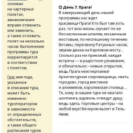
основан
День 7. Прага!
на чартерных
В завершающий день нашей
полетах,
программы нас ждет
авиакомпания
красавица-Прага!
Кто был там хоть
вправе отменить
раз, тот всю жизнь скучает по ее
или заменить,
бесчисленным шпилям, мозаичным
а также отложить
мостовым, по неспешному течению
полет на несколько
Влтавы, перезвону Ратушных часов,
часов. Выполнение
звукам джаза на Карловом мосту…
программы тура
Сколько раз ни приезжай, каждая
корректируется
встреча — и радостное узнавание,
в соответствии
и обязательно – новые открытия,
с полетом.
ведь Прага неисчерпаема!
Архитектурная сокровищница, «мать
Гид:
имя гида,
городов», город мистиков
указанное
и алхимиков, королевская столица…
в описании тура,
Те, кому в нашем туре не хватало
может быть
шоппинга, вдоволь отведут душу,
изменено
ведь здесь торговые центры – на
туроператором
любой вкус! Вечером вылет в Тель-
в зависимости
Авив.
от определенных
обстоятельств,
а также общего
расписания туров