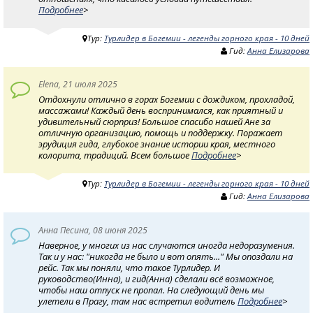
Подробнее
>
Тур:
Турлидер в Богемии - легенды горного края - 10 дней
Гид:
Анна Елизарова
Elena, 21 июля 2025
Отдохнули отлично в горах Богемии с дождиком, прохладой,
массажами! Каждый день воспринимался, как приятный и
удивительный сюрприз! Большое спасибо нашей Ане за
отличную организацию, помощь и поддержку. Поражает
эрудиция гида, глубокое знание истории края, местного
колорита, традиций. Всем большое
Подробнее
>
Тур:
Турлидер в Богемии - легенды горного края - 10 дней
Гид:
Анна Елизарова
Анна Песина, 08 июня 2025
Наверное, у многих из нас случаются иногда недоразумения.
Так и у нас: "никогда не было и вот опять..." Мы опоздали на
рейс. Так мы поняли, что такое Турлидер. И
руководство(Инна), и гид(Анна) сделали всё возможное,
чтобы наш отпуск не пропал. На следующий день мы
улетели в Прагу, там нас встретил водитель
Подробнее
>