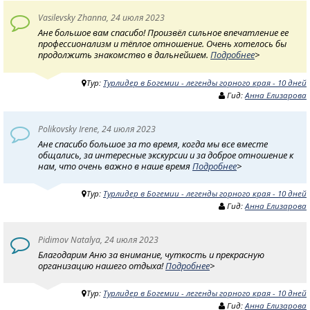
Vasilevsky Zhanna, 24 июля 2023
Ане большое вам спасибо! Произвёл сильное впечатление ее
профессионализм и тёплое отношение. Очень хотелось бы
продолжить знакомство в дальнейшем.
Подробнее
>
Тур:
Турлидер в Богемии - легенды горного края - 10 дней
Гид:
Анна Елизарова
Polikovsky Irene, 24 июля 2023
Ане спасибо большое за то время, когда мы все вместе
общались, за интересные экскурсии и за доброе отношение к
нам, что очень важно в наше время
Подробнее
>
Тур:
Турлидер в Богемии - легенды горного края - 10 дней
Гид:
Анна Елизарова
Pidimov Natalya, 24 июля 2023
Благодарим Аню за внимание, чуткость и прекрасную
организацию нашего отдыха!
Подробнее
>
Тур:
Турлидер в Богемии - легенды горного края - 10 дней
Гид:
Анна Елизарова