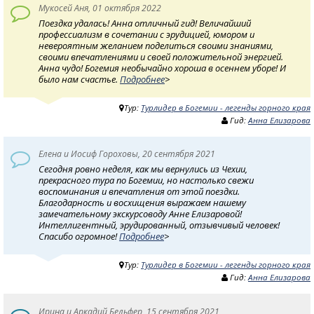
Мукосей Аня, 01 октября 2022
Поездка удалась! Анна отличный гид! Величайший
профессиализм в сочетании с эрудицией, юмором и
невероятным желанием поделиться своими знаниями,
своими впечатлениями и своей положительной энергией.
Анна чудо! Богемия необычайно хороша в осеннем уборе! И
было нам счастье.
Подробнее
>
Тур:
Турлидер в Богемии - легенды горного края
Гид:
Анна Елизарова
Елена и Иосиф Гороховы, 20 сентября 2021
Сегодня ровно неделя, как мы вернулись из Чехии,
прекрасного тура по Богемии, но настолько свежи
воспоминания и впечатления от этой поездки.
Благодарность и восхищения выражаем нашему
замечательному экскурсоводу Анне Елизаровой!
Интеллигентный, эрудированный, отзывчивый человек!
Спасибо огромное!
Подробнее
>
Тур:
Турлидер в Богемии - легенды горного края
Гид:
Анна Елизарова
Ирина и Аркадий Бельфер, 15 сентября 2021