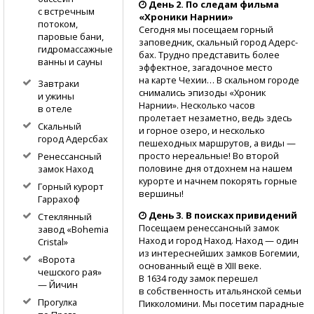
День 2. По следам фильма
с встречным
«Хроники Нарнии»
потоком,
Сегодня мы посещаем горный
паровые бани,
заповедник, скальный город Адерс­
гидромассажные
бах. Трудно представ­ить более
ванны и сауны
эффектное, загадочное место
на карте Чехии… В ск­альном городе
Завтраки
снимал­ись эпизоды «Хроник
и ужины
Нарнии». Несколько часов
в отеле
пролетает незам­етно, ведь здесь
Скальный
и горное озеро, и неско­лько
город Адерс­бах
пешеходных марш­рутов, а виды —
прос­то нереальные! Во второй
Ренессансный
половине дня отдохнем на нашем
замок Наход
курорте и начнем покорять горные
Горный курорт
вершины!
Гарр­ахоф
День 3. В поисках привидений
Стеклянный
Посещаем ренессансный замок
завод «Bo­hemia
Наход и город Наход.​ Наход — один
Cristal»
из ин­тереснейших замков Богемии,
«Ворота
основанный ещё в XIII веке.​
чешского рая»
В 1634 году замок пере­шел
— Йичин
в собственность итальянской семьи
Прогулка
Пи­кколомини. Мы посетим парадные