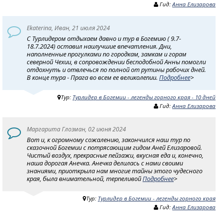
Гид:
Анна Елизарова
Ekaterina, Иван, 21 июля 2024
С Турлидером отдыхаем давно и тур в Богемию ( 9.7-
18.7.2024) оставил наилучшие впечатления. Дни,
наполненные прогулками по городкам, замкам и горам
северной Чехии, в сопровождении бесподобной Анны помогли
отдохнуть и отвлечься по полной от рутины рабочих дней.
В конце тура - Прага во всем ее великолепии.
Подробнее
>
Тур:
Турлидер в Богемии - легенды горного края - 10 дней
Гид:
Анна Елизарова
Маргарита Глозман, 02 июня 2024
Вот и, к огромному сожалению, закончился наш тур по
сказочной Богемии с потрясающим гидом Аней Елизаровой.
Чистый воздух, прекрасные пейзажи, вкусная еда и, конечно,
наша дорогая Анечка. Анечка делилась с нами своими
знаниями, приоткрыла нам многие тайны этого чудесного
края, была внимательной, терпеливой
Подробнее
>
Тур:
Турлидер в Богемии - легенды горного края
Гид:
Анна Елизарова