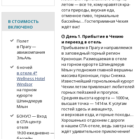
летом — все те, кому нравятся кра­
сота природы, вкусная еда,
отменное пиво, термальные
бассейн­ы… Гостеприимная Чехия
В СТОИМОСТЬ
ждёт вас!
ВКЛЮЧЕНО
День 1. Прибытие в Чехию
Полет
и переезд в отель
в Прагу —
Прибываем в Прагу и направляемся
авиакомпания
в заповедный горный регион
ЭльАль
Крконоши. Размещаемая в отеле
на горном курорте Шпиндлерув
6 ночей
Млын у подножия главной вершины
в отеле 4*
массива Крконоши, горы Снежка.
Wellness Hotel
Известнейший горнолыжный курорт
Windsor
Чехии летом привлекает любителей
на горном
горных пейзаж­ей и прогулок.
курорте
Средняя высота кур­орта — 1000 м,
Шпиндлерув
высшая точка — 1414 м. К услугам
Млын
гостей здесь и ак­вацентр,
и верховая ез­да, и горные походы…
БОНУС! — Вход
Хорошенько отдохнем с дороги
в СПА-центр
в нашем
СПА-отеле,
ведь завтра нас
отеля
ждёт удивительное приключение!
1h30 ежедневно —
бассейн