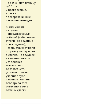
не включают: пятницу,
субботу
и воскресенье,
а также
предпраздничные
и праздничные дни
Форс-мажор
—
в случае
непредсказуемых
событий (забастовки,
стихийное бедствие
или эпидемия),
независящих от воли
сторон, участвующих
в сделке, но ведущих
к невозможности
исполнения
договорных
обязательств,
условия отмены
участия в туре
и возврат оплаты
оговариваются
отдельно в день
отмены сделки