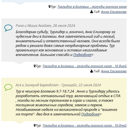
Тур:
Турлидер в Богемии - легенды горного края
Гид:
Анна Елизарова
Рина и Миша Акайзен, 28 июля 2024
Благодарим судьбу, Турлидер и ,конечно, Аню Елизарову за
чудесные дни в Богемии. Аня замечательный гид и легкий,
внимательный и ответственный человек. Она всегда была
рядом и решала даже самые неординарные проблемы. Тур
промелькнул как мгновение и оставил неизгладимые
впечатления. Большое спасибо и
Подробнее
>
Тур:
Турлидер в Богемии - легенды горного края - 10 дней
Гид:
Анна Елизарова
Ася и Зигмунд Баренблат - Гринцайг, 22 июля 2024
Тур в чешскую Богемию 9.7-18.7.24 . Анне и Турлидеру удалось
разработать оптимальный тур, включающий отдых в СПА
, походы по лесным тропинкам в горах и скалах, а также
посещение живописных городков, замков и парков.
Незабываемая неделя на великолепной природе и "вишенка
на торте"- два дня в замечательной
Подробнее
>
Тур:
Турлидер в Богемии - легенды горного края - 10 дней