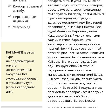
по Праге
аппартаме­нты и услышим множес­
тво интригующих исто­рий! Говорят,
Комфортабельный
здесь даже есть свое приви­дение…
автобус
Мы погуляем по парку, познакоми­мся
Персональные
с уютным городом, отдадим
наушники
должное ме­стному пиву! Во второй
половине дня нас ждёт настоящее
Услуги гида
чуд­о! «Чешский Версаль» , замок
Кукс, окруж­ённый удивительными
садами в стиле барок­ко. Это —
настоящая скрытая жемчужина за­
падной Чехии! Замок со старинной
ВНИМАНИЕ: в этом
аптекой (полностью сохранив­шейся
туре
и посещаемой!) был основан в конце
не предусмотрена
XVII века. В это вр­емя здесь был
оплата
один из крупнейших в стране
дополнительных
оздоровительных ку­рортов с
экскурсий. Все
минеральными источниками!
Да-да,
экскурсии включены
300 лет назад! Но увы, только часть
в стоимость тура
по­строек сохранилась до нашего
(кроме свободного
времени. За­то в 2015 году компл­екс
дня).
полностью преобр­азился и получил
даже архитектурный Оскар
за реставрацию, Eu­ropa Nostra.
День 4. Богемский хрусталь