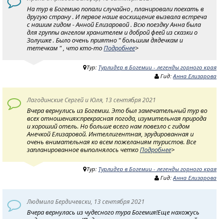
На тур в Богемию попали случайно , планировали поехать в
другую страну . И первое наше восхищение вызвала встреча
с нашим гидом - Анной Елизаровой . Всю поездку Анна была
для группы ангелом хранителем и доброй феей из сказки о
Золушке . Было очень приятно " большим дядечкам и
тетечкам " , что кто-то
Подробнее
>
Тур:
Турлидер в Богемии - легенды горного края
Гид:
Анна Елизарова
Лагодинские Сергей и Юля, 13 сентября 2021
Вчера вернулись из Богемии. Это был замечательный тур во
всех отношениях:прекрасная погода, изумительная природа
и хороший отель. Но больше всего нам повезло с гидом
Анечкой Елизаровой. Интеллигентная, эрудированная и
очень внимательная ко всем пожеланиям туристов. Все
запланированное выполнялось четко
Подробнее
>
Тур:
Турлидер в Богемии - легенды горного края
Гид:
Анна Елизарова
Людмила Бердичевски, 13 сентября 2021
Вчера вернулась из чудесного тура Богемия!Еще нахожусь