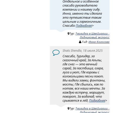
Отдельное и особенное
спасибо руководителю
компании и нашему гиду.
Инна, именно ты сделала
это путешествие таким
цельным и гармоничным.
Спасибо
Подробнее
>
Тур:
Турлидер в Швейцарии -
Ледниковый экспресс
Гид:
Инна Когосова
Shats Shendla, 18 июля 2025
Спасибо, Турлидер, за
сказочный край, За Альпы,
где снег — это вечный
сарай, За пастбища, озера,
луга и уют, Где коровы с
колокольцами песни поют.
Мы видели замки, фонтаны,
мосты, Где сбылись, как по
нотам, все наши мечты. За
каждую встречу, маршрут,
поворот, За водопад, что
срывается в лёд,
Подробнее
>
Тур:
Турлидер в Швейцарии -
Ледниковый экспресс