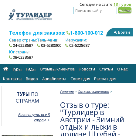
Сегодня на сайте
13 туров
Телефон для заказов:
1-800-100-012
Войти
Север страны:
Тель-Авив:
Иерусалим:
04-6228687
03-6280300
02-6228687
Юг страны:
08-6338687
Туры
Гиды
Отзывы клиентов
Новости
Статьи
О нас
Контакты
Видео
Авиабилеты
Cовет дня
Рассказ дня
Главная
>
Отзывы клиентов
>
ТУРЫ
ПО
СТРАНАМ
Отзыв о туре:
"Турлидер в
Развернуть все 8
Австрии - Зимний
стран
отдых и лыжи в
долине Штубай -