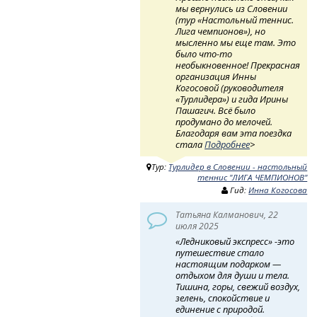
мы вернулись из Словении
(тур «Настольный теннис.
Лига чемпионов»), но
мысленно мы еще там. Это
было что-то
необыкновенное! Прекрасная
организация Инны
Когосовой (руководителя
«Турлидера») и гида Ирины
Пашагич. Всё было
продумано до мелочей.
Благодаря вам эта поездка
стала
Подробнее
>
Тур:
Турлидер в Словении - настольный
теннис "ЛИГА ЧЕМПИОНОВ"
Гид:
Инна Когосова
Татьяна Калманович, 22
июля 2025
«Ледниковый экспресс» -это
путешествие стало
настоящим подарком —
отдыхом для души и тела.
Тишина, горы, свежий воздух,
зелень, спокойствие и
единение с природой.