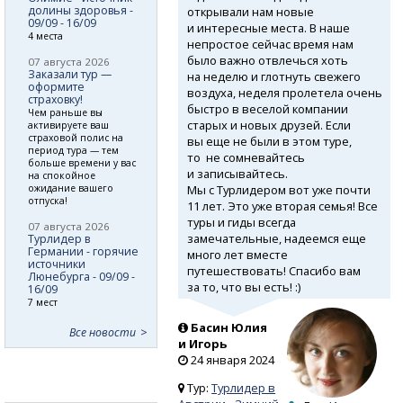
долины здоровья -
открывали нам новые
09/09 - 16/09
и интересные места. В наше
4 места
непростое сейчас время нам
было важно отвлечься хоть
07 августа 2026
Заказали тур —
на неделю и глотнуть свежего
оформите
воздуха, неделя пролетела очень
страховку!
быстро в веселой компании
Чем раньше вы
старых и новых друзей. Если
активируете ваш
страховой полис на
вы еще не были в этом туре,
период тура — тем
то не сомневайтесь
больше времени у вас
и записывайтесь.
на спокойное
Мы с Турлидером вот уже почти
ожидание вашего
отпуска!
11 лет. Это уже вторая семья! Все
туры и гиды всегда
07 августа 2026
замечательные, надеемся еще
Турлидер в
Германии - горячие
много лет вместе
источники
путешествовать! Спасибо вам
Люнебурга - 09/09 -
за то, что вы есть! :)
16/09
7 мест
Басин Юлия
Все новости
и Игорь
24 января 2024
Тур:
Турлидер в