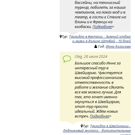
бассейны, на теннисный
турнир, поболеть за наших
чемпионов, на показ мод и в
театр, в гости к Стелле на
блины и к Франци на
колбаски.
Подробнее
>
Тур:
Турлидер в Австрии - Зимний отдых
и лыжи в долине Штубай - 10 дней
Гид:
Инна Когосова
Oleg, 28 июля 2024
Большое спасибо Инне за
интересный тур в
Швейцарию. Чувствуется
высокий профессионализм,
ответственность в
работе и желание сделать
все как можно лучше. Для
тех, кто хочет именно
окунуться в Швейцарию,
этот тур просто
идеальный. Ждём новых
встреч.
Подробнее
>
Тур:
Турлидер в Швейцарии -
Ледниковый экспресс - дополнительные
места