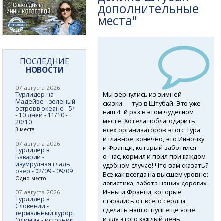
дополнительные
места"
ПОСЛЕДНИЕ
НОВОСТИ
07 августа 2026
Мы вернулись из зимней
Турлидер на
Мадейре - зеленый
сказки — тур в Штубай. Это уже
остров в океане - 5*
наш 4−й раз в этом чудесном
- 10 дней - 11/10 -
месте. Хотела поблагодарить
20/10
всех организаторов этого тура
3 места
и главное, конечно, это Инночку
07 августа 2026
и Франци, который заботился
Турлидер в
о нас, кормил и поил при каждом
Баварии -
изумрудная гладь
удобном случае! Что вам сказать?
озер - 02/09 - 09/09
Все как всегда на высшем уровне:
Одно место
логистика, забота наших дорогих
Инны и Франци, которые
07 августа 2026
Турлидер в
старались от всего сердца
Словении -
сделать наш отпуск еще ярче
термальный курорт
и для этого каждый день
Олимие - источник