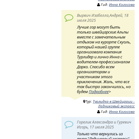
Гид:
Инна Когосова
Вырвич Изабелла,Андрей, 18
июля 2025
Лучше гор могут быть
только швейцарские Альпы
вместе с замечательным
отдыхом на курорте Скуоль,
который нашей группе
организовала компания
Турлидер и лично Инна с
водителем-профессионалом
Дарко. Спасибо всем
организаторам и
участникам этого
приключения. Жаль, что все
так быстро закончилось, но
будем
Подробнее
>
Тур:
Турлидер в Швейцарии -
Ледниковый экспресс
Гид:
Инна Когосова
Горелик Александра и Гуревич
Игорь, 17 июля 2025
Только что вернулись из
тура "Ледниковый экспресс"