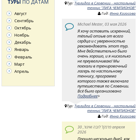
ТУРЫ
ПО ДАТАМ
Тур:
Турлидер в Словении - настольный
теннис "ЛИГА ЧЕМПИОНОВ"
Август
Гид:
Инна Когосова
Сентябрь
Michael Mester, 03 мая 2026
Октябрь
Я хочу оставить искренний,
Ноябрь
тёплый отзыв от всего
сердца и с уверенностью
Декабрь
рекомендовать этот тур.
Январь
Мне действительно было
очень хорошо, и я нисколько
Февраль
не преувеличиваю! Мы
Март
поехали в тренировочный
лагерь по настольному
Апрель
теннису, программа
которого также включала
путешествия по Словении.
Всё было организовано
Подробнее
>
Тур:
Турлидер в Словении - настольный
теннис "ЛИГА ЧЕМПИОНОВ"
Гид:
Инна Когосова
פרנקל לובה ואיגור, 30 апреля
2026
Прошло несколько дней, как