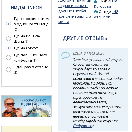
Австрии - Зимний
Гид:
Инна
отдых и лыжи в
Когосова
ВИДЫ
ТУРОВ
долине Штубай -
О гиде
148
дополнительные
отзывов
Тур с проживанием
места
в одной гостинице
(6)
Тур на Рош ха-
ДРУГИЕ ОТЗЫВЫ
Шана
(6)
Тур на Суккот
(3)
Ефим, 04 мая 2026
Тур повышенного
Это был уникальный тур по
комфорта
(8)
Словении компании
Один раз в сезоне
"Турлидер" во главе с
(2)
неугомонной Инной
Когосовой и местным гидом,
чудесной, Ириной. Тур,
посвящённый 100-летию
настольного тенниса, с
тренировками в
великолепном зале,
экскурсиями по невероятно
красивым местам и, как
венец, с участием в
международном турнире!
Подробнее
>