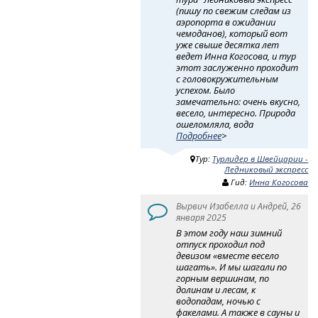
(пишу по свежим следам из
аэропорта в ожидании
чемоданов), который вот
уже свыше десятка лет
ведет Инна Когосова, и тур
этот заслуженно проходит
с головокружительным
успехом. Было
замечательно: очень вкусно,
весело, интересно. Природа
ошеломляла, вода
Подробнее
>
Тур:
Турлидер в Швейцарии -
Ледниковый экспресс
Гид:
Инна Когосова
Вырвич Изабелла и Андрей, 26
января 2025
В этом году наш зимний
отпуск проходил под
девизом «вместе весело
шагать». И мы шагали по
горным вершинам, по
долинам и лесам, к
водопадам, ночью с
факелами. А также в сауны и