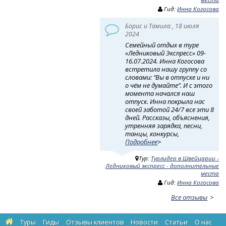
Гид:
Инна Когосова
Борис и Тамила , 18 июля
2024
Семейный отдых в туре
«Ледниковый Экспресс» 09-
16.07.2024. Инна Когосова
встретила нашу группу со
словами: “Вы в отпуске и ни
о чём не думайте”. И с этого
момента начался наш
отпуск. Инна покрыла нас
своей заботой 24/7 все эти 8
дней. Рассказы, объяснения,
утренняя зарядка, песни,
танцы, конкурсы,
Подробнее
>
Тур:
Турлидер в Швейцарии -
Ледниковый экспресс - дополнительные
места
Гид:
Инна Когосова
Все отзывы
Туры
Гиды
Отзывы клиентов
Новости
Статьи
О нас