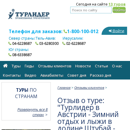
Сегодня на сайте
13 туров
Телефон для заказов:
1-800-100-012
Войти
Север страны:
Тель-Авив:
Иерусалим:
04-6228687
03-6280300
02-6228687
Юг страны:
08-6338687
Туры
Гиды
Отзывы клиентов
Новости
Статьи
О нас
Контакты
Видео
Авиабилеты
Cовет дня
Рассказ дня
Главная
>
Отзывы клиентов
>
ТУРЫ
ПО
СТРАНАМ
Отзыв о туре:
"Турлидер в
Развернуть все 8
Австрии - Зимний
стран
отдых и лыжи в
долине Штубай -