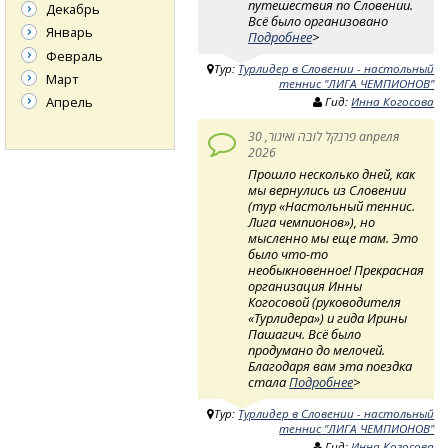
путешествия по Словении.
Декабрь
Всё было организовано
Январь
Подробнее
>
Февраль
Тур:
Турлидер в Словении - настольный
Март
теннис "ЛИГА ЧЕМПИОНОВ"
Апрель
Гид:
Инна Когосова
פרנקל לובה ואיגור, 30 апреля
2026
Прошло несколько дней, как
мы вернулись из Словении
(тур «Настольный теннис.
Лига чемпионов»), но
мысленно мы еще там. Это
было что-то
необыкновенное! Прекрасная
организация Инны
Когосовой (руководителя
«Турлидера») и гида Ирины
Пашагич. Всё было
продумано до мелочей.
Благодаря вам эта поездка
стала
Подробнее
>
Тур:
Турлидер в Словении - настольный
теннис "ЛИГА ЧЕМПИОНОВ"
Гид:
Инна Когосова