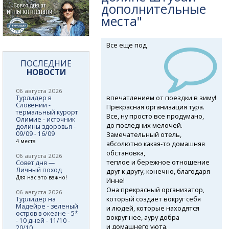
дополнительные
места"
Все еще под
ПОСЛЕДНИЕ
НОВОСТИ
06 августа 2026
впечатлением от поездки в зиму!
Турлидер в
Словении -
Прекрасная организация тура.
термальный курорт
Все, ну просто все продумано,
Олимие - источник
до последних мелочей.
долины здоровья -
09/09 - 16/09
Замечательный отель,
4 места
абсолютно
какая-то
домашняя
обстановка,
06 августа 2026
теплое и бережное отношение
Совет дня —
Личный поход
друг к другу, конечно, благодаря
Для нас это важно!
Инне!
Она прекрасный организатор,
06 августа 2026
который создает вокруг себя
Турлидер на
Мадейре - зеленый
и людей, которые находятся
остров в океане - 5*
вокруг нее, ауру добра
- 10 дней - 11/10 -
и домашнего уюта.
20/10