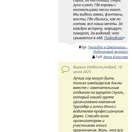
луга и уют, Где коровы с
колокольцами песни поют.
Мы видели замки, фонтаны,
мосты, Где сбылись, как по
нотам, все наши мечты. За
каждую встречу, маршрут,
поворот, За водопад, что
срывается в лёд,
Подробнее
>
Тур:
Турлидер в Швейцарии -
Ледниковый экспресс
Гид:
Инна Когосова
Вырвич Изабелла,Андрей, 18
июля 2025
Лучше гор могут быть
только швейцарские Альпы
вместе с замечательным
отдыхом на курорте Скуоль,
который нашей группе
организовала компания
Турлидер и лично Инна с
водителем-профессионалом
Дарко. Спасибо всем
организаторам и
участникам этого
приключения. Жаль, что все