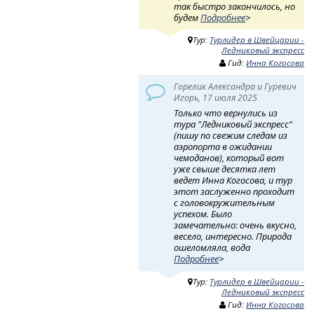
так быстро закончилось, но
будем
Подробнее
>
Тур:
Турлидер в Швейцарии -
Ледниковый экспресс
Гид:
Инна Когосова
Горелик Александра и Гуревич
Игорь, 17 июля 2025
Только что вернулись из
тура "Ледниковый экспресс"
(пишу по свежим следам из
аэропорта в ожидании
чемоданов), который вот
уже свыше десятка лет
ведет Инна Когосова, и тур
этот заслуженно проходит
с головокружительным
успехом. Было
замечательно: очень вкусно,
весело, интересно. Природа
ошеломляла, вода
Подробнее
>
Тур:
Турлидер в Швейцарии -
Ледниковый экспресс
Гид:
Инна Когосова