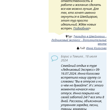
ответственность в
работе и желание сделать
все как можно лучше. Для
тех, кто хочет именно
окунуться в Швейцарию,
этот тур просто
идеальный. Ждём новых
встреч.
Подробнее
>
Тур:
Турлидер в Швейцарии -
Ледниковый экспресс - дополнительные
места
Гид:
Инна Когосова
Борис и Тамила , 18 июля
2024
Семейный отдых в туре
«Ледниковый Экспресс» 09-
16.07.2024. Инна Когосова
встретила нашу группу со
словами: “Вы в отпуске и ни
о чём не думайте”. И с этого
момента начался наш
отпуск. Инна покрыла нас
своей заботой 24/7 все эти 8
дней. Рассказы, объяснения,
утренняя зарядка, песни,
танцы, конкурсы,