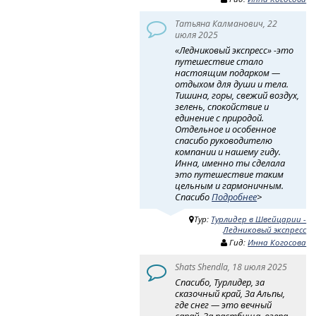
Татьяна Калманович, 22
июля 2025
«Ледниковый экспресс» -это
путешествие стало
настоящим подарком —
отдыхом для души и тела.
Тишина, горы, свежий воздух,
зелень, спокойствие и
единение с природой.
Отдельное и особенное
спасибо руководителю
компании и нашему гиду.
Инна, именно ты сделала
это путешествие таким
цельным и гармоничным.
Спасибо
Подробнее
>
Тур:
Турлидер в Швейцарии -
Ледниковый экспресс
Гид:
Инна Когосова
Shats Shendla, 18 июля 2025
Спасибо, Турлидер, за
сказочный край, За Альпы,
где снег — это вечный
сарай, За пастбища, озера,