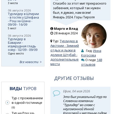
Спасибо за этот миг прекрасного
3 места
забвения, который так нужен
06 августа 2026
был, я думаю, нам всем!
Турлидер в Штирии
Январь 2024. Горы Тироля
- в гостях у Штефана
- Рош ха-Шана -
09/09 - 16/09
Марго и Влад
5 мест
28 января 2024
06 августа 2026
Турлидер в
Тур:
Турлидер в
Баварии -
Австрии - Зимний
изумрудная гладь
озер - 02/09 - 09/09
отдых и лыжи в
Гид:
Инна
Одно место
долине Штубай -
Когосова
дополнительные
О гиде
148
Все новости
места
отзывов
ДРУГИЕ ОТЗЫВЫ
ВИДЫ
ТУРОВ
Ефим, 04 мая 2026
Это был уникальный тур по
Тур с проживанием
Словении компании
в одной гостинице
"Турлидер" во главе с
(6)
неугомонной Инной
Когосовой и местным гидом,
Тур на Рош ха-