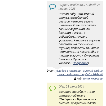
Вырвич Изабелла и Андрей, 26
января 2025
В этом году наш зимний
отпуск проходил под
девизом «вместе весело
шагать». И мы шагали по
горным вершинам, по
долинам и лесам, к
водопадам, ночью с
факелами. А также в сауны и
бассейны, на теннисный
турнир, поболеть за наших
чемпионов, на показ мод и в
театр, в гости к Стелле на
блины и к Франци на
колбаски.
Подробнее
>
Тур:
Турлидер в Австрии - Зимний отдых
и лыжи в долине Штубай - 10 дней
Гид:
Инна Когосова
Oleg, 28 июля 2024
Большое спасибо Инне за
интересный тур в
Швейцарию. Чувствуется
высокий профессионализм,