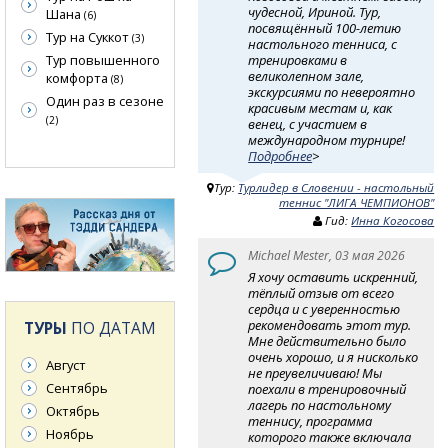
чудесной, Ириной. Тур,
Шана
(6)
посвящённый 100-летию
Тур на Суккот
(3)
настольного тенниса, с
тренировками в
Тур повышенного
великолепном зале,
комфорта
(8)
экскурсиями по невероятно
Один раз в сезоне
красивым местам и, как
(2)
венец, с участием в
международном турнире!
Подробнее
>
Тур:
Турлидер в Словении - настольный
теннис "ЛИГА ЧЕМПИОНОВ"
Гид:
Инна Когосова
Michael Mester, 03 мая 2026
Я хочу оставить искренний,
тёплый отзыв от всего
сердца и с уверенностью
рекомендовать этот тур.
ТУРЫ
ПО ДАТАМ
Мне действительно было
очень хорошо, и я нисколько
Август
не преувеличиваю! Мы
Сентябрь
поехали в тренировочный
лагерь по настольному
Октябрь
теннису, программа
Ноябрь
которого также включала