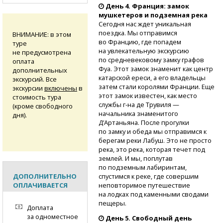
День 4. Франция: замок
мушкетеров и подземная река
Сегодня нас ждет уникальная
поездка. Мы отправимся
ВНИМАНИЕ: в этом
во Францию, где попадем
туре
на увлекательную экскурсию
не предусмотрена
по средневековому замку графов
оплата
Фуа. Этот замок знаменит как центр
дополнительных
катарской ереси, а его владельцы
экскурсий. Все
затем стали королями Франции. Еще
экскурсии
включены
в
этот замок известен, как место
стоимость тура
службы
г-на
де Трувиля —
(кроме свободного
начальника знаменитого
дня).
Д’Артаньяна. После прогулки
по замку и обеда мы отправимся к
берегам реки Лабуш. Это не просто
река, это река, которая течет под
землей. И мы, поплутав
по подземным лабиринтам,
спустимся к реке, где совершим
ДОПОЛНИТЕЛЬНО
неповторимое путешествие
ОПЛАЧИВАЕТСЯ
на лодках под каменными сводами
пещеры.
Доплата
за одноместное
День 5. Свободный день