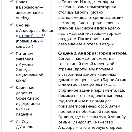
в Пиренеи. Нас ждет Андорра
Полет
ла Велья – самая высокогорная
в Барселону —
столицы Европы, уютно
авиакомпания
расположившаяся среди заросших
Vueling
лесом гор. Здесь, среди зеленых
6 ночей
склонов, мы сможем всю неделю
в Андорра-ла-Велья
наслаждаться чистейшим горным
в
отеле Plaza 5
*
воздухом. После прибытия —
(повышенный
размещение в отеле и отдых.
комфорт)
День 2. Андорра: город и горы.
Питание:
Сегодня нас ждет знакомство
завтраки
со столицей самой маленькой
и 4 ужина,
страны Европы. Мы погуляем
2 обеда
в старинном районе каменных
национальной
домов и мощеных улиц Барри Аттик
кухни
и посетим
«Каса-де-ла-Валь»
—
Каменная
старинное здание парламента, где,
деревня
помимо него, находились капелла,
Ос-де-Сивис
суд, гостиница и тюрьма для
и дегустация
привилегированных особ. Затем
мясных
проедем в небольшой городок
изделий
Ордино, где посетим
музей-усадьбу
Ла-Сеу-
семьи Пландолит. Княжество
Д’Уржель
Андорра — это в первую очередь