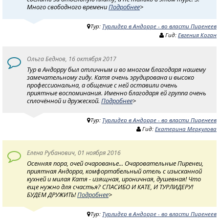
Много свободного времени
Подробнее
>
Тур:
Турлидер в Андорре - во власти Пиренеев
Гид:
Евгения Коган
Ольга Беднов, 16 октября 2017
Тур в Андорру был отличным и во многом благодаря нашему
замечательному гиду. Катя очень эрудирована и высоко
профессиональна, а общение с ней оставили очень
приятные воспоминания. Именно благодаря ей группа очень
сплочённой и дружеской.
Подробнее
>
Тур:
Турлидер в Андорре - во власти Пиренеев
Гид:
Екатерина Меркулова
Eлена Рубанович, 01 ноября 2016
Осенняя пора, очей очарованье... Очаровательные Пиренеи,
приятная Андорра, комфортабельный отель с изысканной
кухней и милая Катя - изящная, ироничная, душевная! Что
еще нужно для счастья? CПАСИБО И КАТЕ, И ТУРЛИДЕРУ!
БУДЕМ ДРУЖИТЬ!
Подробнее
>
Тур:
Турлидер в Андорре - во власти Пиренеев