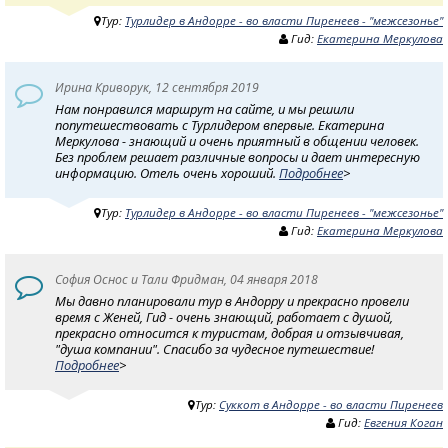
Тур:
Турлидер в Андорре - во власти Пиренеев - "межсезонье"
Гид:
Екатерина Меркулова
Ирина Криворук, 12 сентября 2019
Нам понравился маршрут на сайте, и мы решили
попутешествовать с Турлидером впервые. Екатерина
Меркулова - знающий и очень приятный в общении человек.
Без проблем решает различные вопросы и дает интересную
информацию. Отель очень хороший.
Подробнее
>
Тур:
Турлидер в Андорре - во власти Пиренеев - "межсезонье"
Гид:
Екатерина Меркулова
София Оснос и Тали Фридман, 04 января 2018
Мы давно планировали тур в Андорру и прекрасно провели
время с Женей, Гид - очень знающий, работает с душой,
прекрасно относится к туристам, добрая и отзывчивая,
"душа компании". Спасибо за чудесное путешествие!
Подробнее
>
Тур:
Суккот в Андорре - во власти Пиренеев
Гид:
Евгения Коган