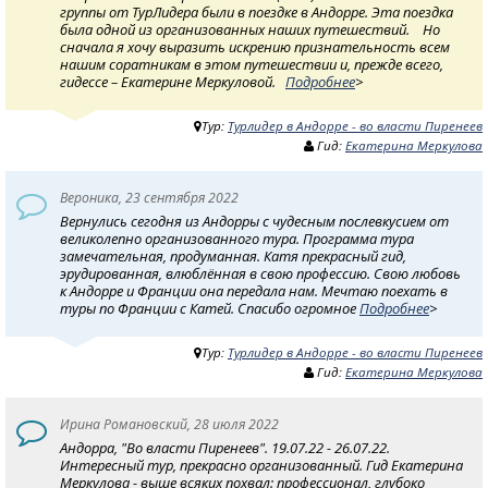
группы от ТурЛидера были в поездке в Андорре. Эта поездка
была одной из организованных наших путешествий. Но
сначала я хочу выразить искрению признательность всем
нашим соратникам в этом путешествии и, прежде всего,
гидессе – Екатерине Меркуловой.
Подробнее
>
Тур:
Турлидер в Андорре - во власти Пиренеев
Гид:
Екатерина Меркулова
Вероника, 23 сентября 2022
Вернулись сегодня из Андорры с чудесным послевкусием от
великолепно организованного тура. Программа тура
замечательная, продуманная. Катя прекрасный гид,
эрудированная, влюблённая в свою профессию. Свою любовь
к Андорре и Франции она передала нам. Мечтаю поехать в
туры по Франции с Катей. Спасибо огромное
Подробнее
>
Тур:
Турлидер в Андорре - во власти Пиренеев
Гид:
Екатерина Меркулова
Ирина Романовский, 28 июля 2022
Андорра, "Во власти Пиренеев". 19.07.22 - 26.07.22.
Интересный тур, прекрасно организованный. Гид Екатерина
Меркулова - выше всяких похвал: профессионал, глубоко