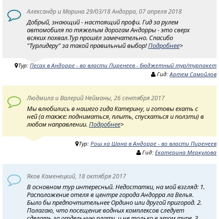
Александр и Марина 29/03/18 Андорра, 07 апреля 2018
Добрый, знающий - настоящий профи. Гид за рулем
автомобиля по тяжелым дорогам Андорры - это сверх
всяких похвал.Тур прошёл замечательно. Спасибо
"Турлидеру" за такой правильный выбор!
Подробнее
>
Тур:
Песах в Андорре - во власти Пиренеев - бюджетный тур/турпакет
Гид:
Артем Самойлов
Людмила и Валерий Нейманы, 26 сентября 2017
Мы влюбились в нашего гида Катерину, и готовы ехать с
ней (а также: подниматься, плыть, спускаться и ползти) в
любом направлении.
Подробнее
>
Тур:
Рош ха Шана в Андорре - во власти Пиренеев
Гид:
Екатерина Меркулова
Яков Каменецкий, 18 октября 2017
В основном тур интересный. Недостатки, на мой взгляд: 1.
Расположение отеля в центре города Андорра ла Велья.
Было бы предпочтительнее Ордино или другой пригород. 2.
Полагаю, что посещение водных комплексов следует
сделать за отдельную плату, и не только в этом туре. 3.