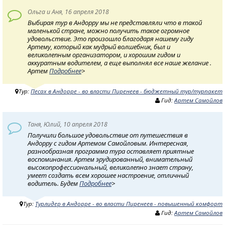
Ольга и Аня, 16 апреля 2018
Выбирая тур в Андорру мы не представляли что в такой
маленькой стране, можно получить такое огромное
удовольствие. Это произошло благодаря нашему гиду
Артему, который как мудрый волшебник, был и
великолепным организатором, и хорошим гидом и
аккуратным водителем, а еще выполнял все наше желание .
Артем
Подробнее
>
Тур:
Песах в Андорре - во власти Пиренеев - бюджетный тур/турпакет
Гид:
Артем Самойлов
Таня, Юлий, 10 апреля 2018
Получили большое удовольствие от путешествия в
Андорру с гидом Артемом Самойловым. Интересная,
разнообразная программа тура оставляет приятные
воспоминания. Артем эрудированный, внимательный
высокопрoфессиональный, великолепно знает страну,
умеет создать всем хорошее настроение, отличный
водитель. Будем
Подробнее
>
Тур:
Турлидер в Андорре - во власти Пиренеев - повышенный комфорт
Гид:
Артем Самойлов