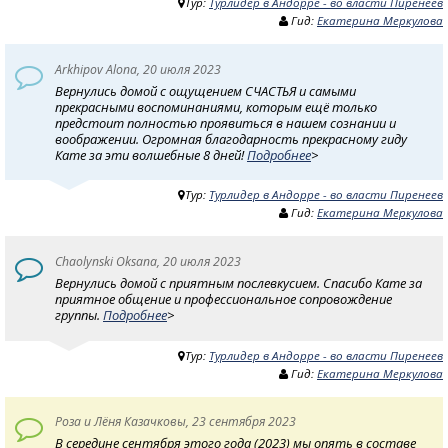
Тур:
Турлидер в Андорре - во власти Пиренеев
Гид:
Екатерина Меркулова
Arkhipov Alona, 20 июля 2023
Вернулись домой с ощущением СЧАСТЬЯ и самыми
прекрасными воспоминаниями, которым ещё только
предстоит полностью проявиться в нашем сознании и
воображении. Огромная благодарность прекрасному гиду
Кате за эти волшебные 8 дней!
Подробнее
>
Тур:
Турлидер в Андорре - во власти Пиренеев
Гид:
Екатерина Меркулова
Chaolynski Oksana, 20 июля 2023
Вернулись домой с приятным послевкусием. Спасибо Кате за
приятное общение и профессиональное сопровождение
группы.
Подробнее
>
Тур:
Турлидер в Андорре - во власти Пиренеев
Гид:
Екатерина Меркулова
Роза и Лёня Казачковы, 23 сентября 2023
В середине сентября этого года (2023) мы опять в составе