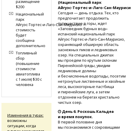
размещение
(Национальный парк
$200
Айгуэс-Тортес-и-Лаго-Сан-Мауриси
Сегодня — день отдыха. Тех, кто
Национальный
предпочитает продолжить
парк
путешествие в горы, ждет
Айгуэс-Тортес-и-Лаго-Сан-Маурисио
—
«Заповедник бурных вод»-
стоимость
испанский национальный парк
будет
Айгуэс-Тортес-и-Лаго-Сан-Маурисио,
сообщена
охраняющий обширную область
дополнительно
заснежных пиков и ледниковых
Топливный
озер. На специальных джипах
сбор
мы проедем по крутым склонам
(повышение
Пиренейской гряды, увидим
стоимости
ледниковые долины
авиатоплива
и бесчисленные водопады, посетим
с 1 июля) $30 с
нетронутые лиственные и хвойные
человека
леса, высокогорные пастбища
и пиренейские луга, а затем
отдохнем на берегах кристально
чистых озер.
День 6. Роскошь Кальдеа
Изменения в турах:
и время покупок.
возможны
В первой половине дня
ситуации, когда
мы познакомимся с сокровищами
в турах заменяются