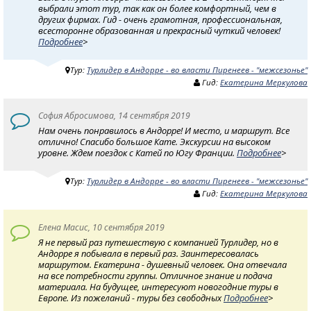
выбрали этот тур, так как он более комфортный, чем в
других фирмах. Гид - очень грамотная, профессиональная,
всесторонне образованная и прекрасный чуткий человек!
Подробнее
>
Тур:
Турлидер в Андорре - во власти Пиренеев - "межсезонье"
Гид:
Екатерина Меркулова
София Абросимова, 14 сентября 2019
Нам очень понравилось в Андорре! И место, и маршрут. Все
отлично! Спасибо большое Кате. Экскурсии на высоком
уровне. Ждем поездок с Катей по Югу Франции.
Подробнее
>
Тур:
Турлидер в Андорре - во власти Пиренеев - "межсезонье"
Гид:
Екатерина Меркулова
Елена Масис, 10 сентября 2019
Я не первый раз путешествую с компанией Турлидер, но в
Андорре я побывала в первый раз. Заинтересовалась
маршрутом. Екатерина - душевный человек. Она отвечала
на все потребности группы. Отличное знание и подача
материала. На будущее, интересуют новогодние туры в
Европе. Из пожеланий - туры без свободных
Подробнее
>