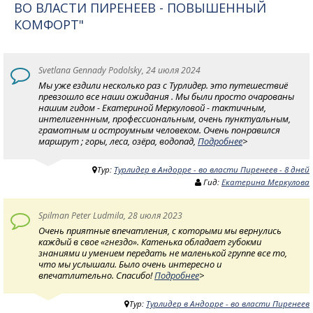
ВО ВЛАСТИ ПИРЕНЕЕВ - ПОВЫШЕННЫЙ
КОМФОРТ"
Svetlana Gennady Podolsky, 24 июля 2024
Мы уже ездили несколько раз с Турлидер. это путешествиё
превзошло все наши ожидания . Мы были просто очарованы
нашим гидом - Екатериной Меркуловой - тактичным,
интелигеннным, профессиональным, очень пунктуальным,
грамотным и остроумным человеком. Очень понравился
маршрут ; горы, леса, озёра, водопад,
Подробнее
>
Тур:
Турлидер в Андорре - во власти Пиренеев - 8 дней
Гид:
Екатерина Меркулова
Spilman Peter Ludmila, 28 июля 2023
Очень приятные впечатления, с которыми мы вернулись
каждый в свое «гнездо». Катенька обладает губокми
знаниями и умением передать не маленькой группе все то,
что мы услышали. Было очень интересно и
впечатлительно. Спасибо!
Подробнее
>
Тур:
Турлидер в Андорре - во власти Пиренеев