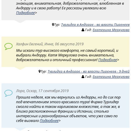
знающая, внимательная, доброжелательная, влюбленная в
Андорру и в свою работу! Ее рассказы увлекали всю
Подробнее
>
Тур:
Турлидер в Андорре - во власти Пиренеев
Гид:
Екатерина Меркулова
Халфин Евгений, Инна, 06 августа 2019
Мы искали тур высокого комфорта, не самый короткий, и
выбрали Андорру. Катя Меркулова очень внимательна,
доброжелательна и отличный профессионал!
Подробнее
>
Тур:
Турлидер в Андорре - во власти Пиренеев - 9 дней
Гид:
Екатерина Меркулова
Лора, Оскар, 17 сентября 2019
Прошла неделя, как мы вернулись из Андорры, но до сих пор
под впечатлением этого красивого тура! Фирма Турлидер
смогла найти в таком карликовом княжестве, а так же, в
близко расположенных Франции и Испании, столько
интересных и разнообразных объектов, что уже само по
себе вызвало
Подробнее
>