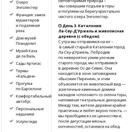
неповторимая природа –
Озеро
мы совершим подъем в горы
Энголестер
и погуляем на берегу кристально
Франция: замок
чистого озера Энголестер.
мушкетеров
и подземная
День 3. Каталония:
река
Ла-Сеу-Д’Уржель
и живописная
деревня (с обедом).
Дом-музей
С утра мы отправимся на юг –
Пландолит
в самый старый в Каталонии город
Музей Каза
Ла-Сеу-д’Уржель.
Побродив
де ла Валь
по невероятно узким улочкам
старого города, мы отправимся
Сады Артигас
в деревню
Ос-де-Сивис.
Она
Термы
находится в зоне заповедника
«Кальдеа»
«Высокие Пиренеи», и этим
Прогулка
объясняется ее живописный вид —
по Барселоне
аскетичные каменные домики
каскадом «сползают» со склона горы,
Комфортабельный
напоминая театральные декорации.
автобус
Между тем, жители деревни крайне
Персональные
практичны и любят вкусно поесть —
наушники
мы приобщимся к их ценностям и,
после дегустации мясных
Услуги гида
копченостей, останемся на обед.