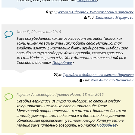
Тур:
Суккот в Андорре - Золотая осень в Пиренеях
Гид:
Екатерина Меркулова
Инна К., 09 августа 2016
Еще раз убедилась, как много зависит от гида! Такого, как
Тони, никем не заменить! Так любить свою Испанию, так
владеть языками, настолько быть эрудированным-большое
спасибо за тур в Андорру. Какая природа, сколько красивых
мест... Надеюсь, что еду с Хосе Антонио не в последний раз!
Спасибо и до новых
Подробнее
>
Тур:
Турлидер в Андорре - во власти Пиренеев
Гид:
Хосе Антонио Шейнкман
Горелик Александра и Гуревич Игорь, 18 мая 2016
Сегодня вернулись из тура по Андорре.По свежим следам
хочу написать несколько слов о нашем гиде Кате
Меркуловой: очаровательная женщина с большим багажем
знаний, умеющая ими поделиться и донести до слушателя,
обладающая прекрасным чувством юмора. Катя умеет не
только замечательно говорить, но также
Подробнее
>