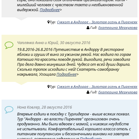
милейший человек с чувством такта и необыкновенной
выдержкой.
Подробнее
>
Тур:
Суккот в Андорре - Золотая осень в Пиренеях
Гид:
Екатерина Меркулова
Чаплянка Анна и Юрий, 30 августа 2016
19.8.2016-26.8.2016 Путешествие в Андорру В ресторане
яблоки и груши И вино за ужином рекой. Нас водила по горам
Катюша На красоты поводя рукой. Выходила, речи заводила
Про дела давно минувших дней. Чудеса от всей души дарила.
Сколько тропок исходили с ней! Скатерть-самобранку
накрывала, Угощала
Подробнее
>
Тур:
Суккот в Андорре - Золотая осень в Пиренеях
Гид:
Екатерина Меркулова
Нона Ковлер, 28 августа 2016
Впервые ездили в поездку с Турлидером - выше всяких похвал.
Тур "Андорра - во власти Пиренеев" организован очень
продуманно. Мы были вдвоем с мамой, и никаких неудобств
не испытывали. Комфортабельный хорошего класса отель с
питанием полупансион и бесконечными винами на завтрак
и ужин:), остроумно задуманные
Подробнее
>