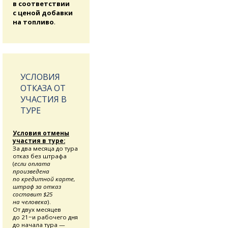
в соответствии
с ценой добавки
на топливо
.
УСЛОВИЯ
ОТКАЗА ОТ
УЧАСТИЯ В
ТУРЕ
Условия отмены
участия в туре:
За два месяца до тура
отказ без штрафа
(
если оплата
произведена
по кредитной карте,
штраф за отказ
составит $25
на человека
).
От двух месяцев
до 21−и рабочего дня
до начала тура —