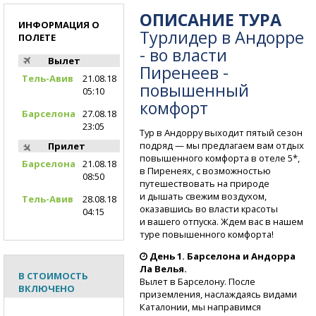
ОПИСАНИЕ ТУРА
ИНФОРМАЦИЯ О
Турлидер в Андорре
ПОЛЕТЕ
- во власти
Вылет
Пиренеев -
Тель-Авив
21.08.18
повышенный
05:10
комфорт
Барселона
27.08.18
23:05
Тур в Андорру выходит пятый сезон
подряд — мы предлагаем вам отдых
Прилет
повышенного комфорта в отеле 5*,
Барселона
21.08.18
в Пиренеях, с возможностью
08:50
путешествовать на природе
и дышать свежим воздухом,
Тель-Авив
28.08.18
оказавшись во власти красоты
04:15
и вашего отпуска. Ждем вас в нашем
туре повышенного комфорта!
День 1. Барселона и Андорра
Ла Велья.
В СТОИМОСТЬ
Вылет в Барселону. После
ВКЛЮЧЕНО
приземления, наслаждаясь видами
Каталонии, мы направимся