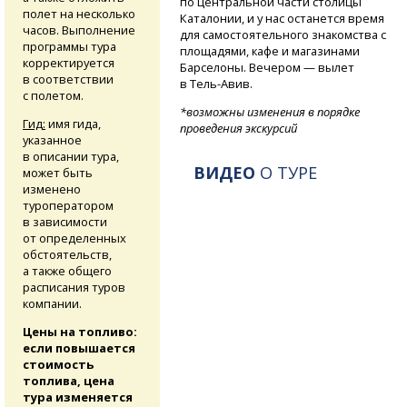
по центральной части столицы
полет на несколько
Каталонии, и у нас останется время
часов. Выполнение
для самостоятельного знакомства с
программы тура
площадями, кафе и магазинами
корректируется
Барселоны. Вечером — вылет
в соответствии
в Тель-Авив.
с полетом.
*возможны изменения в порядке
Гид:
имя гида,
проведения экскурсий
указанное
в описании тура,
ВИДЕО
О ТУРЕ
может быть
изменено
туроператором
в зависимости
от определенных
обстоятельств,
а также общего
расписания туров
компании.
Цены на топливо:
если повышается
стоимость
топлива, цена
тура изменяется