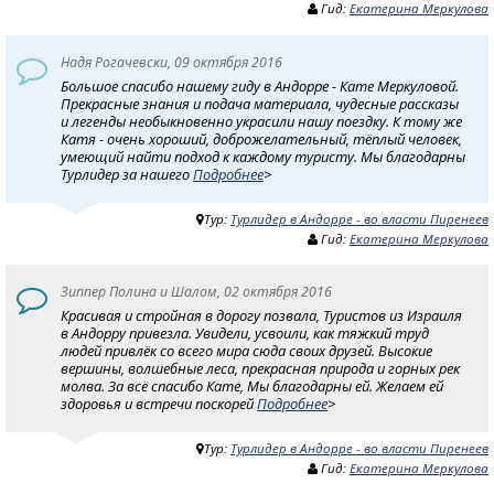
Гид:
Екатерина Меркулова
Надя Рогачевски, 09 октября 2016
Большое спасибо нашему гиду в Андорре - Кате Меркуловой.
Прекрасные знания и подача материала, чудесные рассказы
и легенды необыкновенно украсили нашу поездку. К тому же
Катя - очень хороший, доброжелательный, тёплый человек,
умеющий найти подход к каждому туристу. Мы благодарны
Турлидер за нашего
Подробнее
>
Тур:
Турлидер в Андорре - во власти Пиренеев
Гид:
Екатерина Меркулова
Зиппер Полина и Шалом, 02 октября 2016
Красивая и стройная в дорогу позвала, Туристов из Израиля
в Андорру привезла. Увидели, усвоили, как тяжкий труд
людей привлёк со всего мира сюда своих друзей. Высокие
вершины, волшебные леса, прекрасная природа и горных рек
молва. За всё спасибо Кате, Мы благодарны ей. Желаем ей
здоровья и встречи поскорей
Подробнее
>
Тур:
Турлидер в Андорре - во власти Пиренеев
Гид:
Екатерина Меркулова