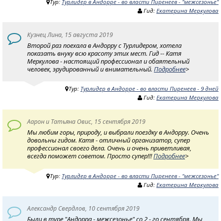
Тур:
Турлидер в Андорре - во власти Пиренеев - "межсезонье"
Гид:
Екатерина Меркулова
Кузнец Лина, 15 августа 2019
Второй раз поехала в Андорру с Турлидером, хотела
показать внуку всю красоту этих мест. Гид -- Катя
Меркулова - настоящий профессионал и обаятельный
человек, эрудированный и внимательный.
Подробнее
>
Тур:
Турлидер в Андорре - во власти Пиренеев - 9 дней
Гид:
Екатерина Меркулова
Аарон и Татьяна Овис, 15 сентября 2019
Мы любим горы, природу, и выбрали поездку в Андорру. Очень
довольны гидом. Катя - отличный организатор, супер
профессионал своего дела. Очень и очень приветливая,
всегда поможет советом. Просто супер!!!
Подробнее
>
Тур:
Турлидер в Андорре - во власти Пиренеев - "межсезонье"
Гид:
Екатерина Меркулова
Александр Свердлов, 10 сентября 2019
Были в туре "Андорра - межсезонье" со 2 - го сентября. Мы