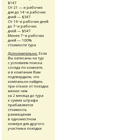
$147
От 21 — и рабочих
дня до 14−и рабочих
дней — $347
От 14−и рабочих дней
до 7−и рабочих
дней — $547
Менее 7−и рабочих
дней — 100%
стоимости тура
Дополнительно:
Если
Вы записаны на тур
с условием поиска
соседа по комнате,
и в компании Вам
подтвердили, что
компаньон найден,
при отказе от поездки
менее чем
за 2 месяца до тура
к сумме штрафа
прибавляется
стоимость
размещения
в одноместном
номере для другого
участника поездки.