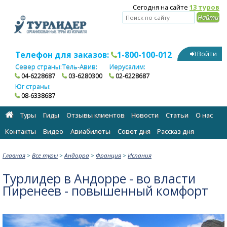
Сегодня на сайте
13 туров
Телефон для заказов:
1-800-100-012
Войти
Север страны:
Тель-Авив:
Иерусалим:
04-6228687
03-6280300
02-6228687
Юг страны:
08-6338687
Туры
Гиды
Отзывы клиентов
Новости
Статьи
О нас
Контакты
Видео
Авиабилеты
Cовет дня
Рассказ дня
Главная
>
Все туры
>
Андорра
>
Франция
>
Испания
Турлидер в Андорре - во власти
Пиренеев - повышенный комфорт