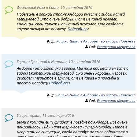
Файнгольд Роза и Саша, 15 сентября 2016
Побывали в горной стране Андорра вместе с гидом Катей
Меркуловой. Это очень добрый и отзывчивый человек,
знающий специалист и опытный психолог. Она создала в
группе теплую атмосферу.
Подробнее
>
Тур:
Рош ха-Шана в Андорре - во власти Пиренеев
Гид:
Екатерина Меркулова
Герман Григорий и Наташа, 10 сентября 2016
Андорра - это экзотика Европы. Мы там побывали вместе с
гидом Екатериной Меркуловой. Она очень хороший человек,
уважает туристов в группе, отзывчивая на просьбы и
просто молодец!
Подробнее
>
Тур:
Рош ха-Шана в Андорре - во власти Пиренеев
Гид:
Екатерина Меркулова
Игорь Геркин, 11 сентября 2016
Были с компанией "Турлидер" в поездке по Андорре. Все очень
понравилось. Гид - Катя Меркулова - супер-молодец. Попав в
неприятную ситуацию, когда автобус не смог подняться в
горы, она показала себя отличным организатором. Катя -