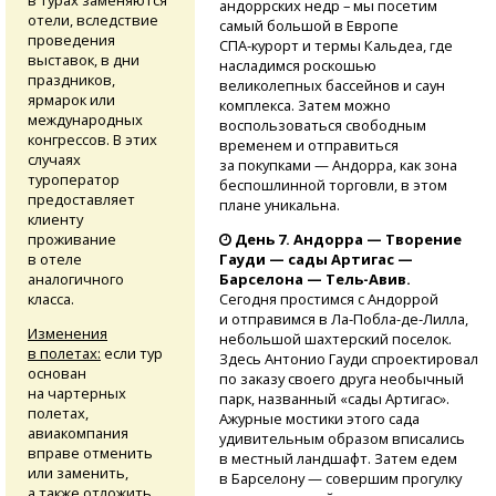
андоррских недр – мы посетим
отели, вследствие
самый большой в Европе
проведения
СПА-курорт
и термы Кальдеа, где
выставок, в дни
насладимся роскошью
праздников,
великолепных бассейнов и саун
ярмарок или
комплекса. Затем можно
международных
воспользоваться свободным
конгрессов. В этих
временем и отправиться
случаях
за покупками — Андорра, как зона
туроператор
беспошлинной торговли, в этом
предоставляет
плане уникальна.
клиенту
проживание
День 7. Андорра — Творение
в отеле
Гауди — сады Артигас —
аналогичного
Барселона —
Тель-Авив.
класса.
Сегодня простимся с Андоррой
и отправимся
в Ла-Побла-де-Лилла,
Изменения
небольшой шахтерский поселок.
в полетах:
если тур
Здесь Антонио Гауди спроектировал
основан
по заказу своего друга необычный
на чартерных
парк, названный «сады Артигас».
полетах,
Ажурные мостики этого сада
авиакомпания
удивительным образом вписались
вправе отменить
в местный ландшафт. Затем едем
или заменить,
в Барселону — совершим прогулку
а также отложить