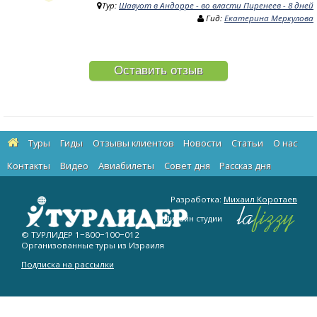
Тур:
Шавуот в Андорре - во власти Пиренеев - 8 дней
Гид:
Екатерина Меркулова
Оставить отзыв
Туры
Гиды
Отзывы клиентов
Новости
Статьи
О нас
Контакты
Видео
Авиабилеты
Cовет дня
Рассказ дня
Разработка:
Михаил Коротаев
Дизайн студии
© ТУРЛИДЕР
1−800−100−012
Организованные туры из Израиля
Подписка на рассылки