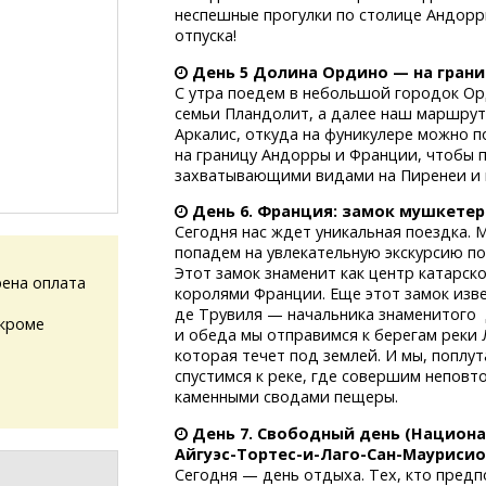
неспешные прогулки по столице Андор
отпуска!
День 5 Долина Ордино — на грани
С утра поедем в небольшой городок Ор
семьи Пландолит, а далее наш маршрут
Аркалис, откуда на фуникулере можно п
на границу Андорры и Франции, чтобы
захватывающими видами на Пиренеи и н
День 6. Франция: замок мушкетер
Сегодня нас ждет уникальная поездка. 
попадем на увлекательную экскурсию по
Этот замок знаменит как центр катарско
ена оплата
королями Франции. Еще этот замок изве
де Трувиля — начальника знаменитого Д
(кроме
и обеда мы отправимся к берегам реки Л
которая течет под землей. И мы, поплу
спустимся к реке, где совершим неповт
каменными сводами пещеры.
День 7. Свободный день (Национ
Айгуэс-Тортес-и-Лаго-Сан-Маурисио
Сегодня — день отдыха. Тех, кто пред