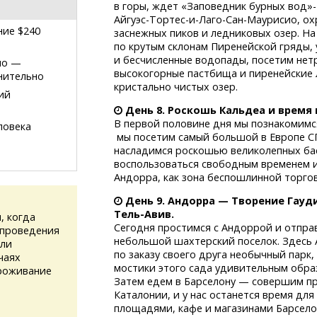
в горы, ждет «Заповедник бурных вод»-
Айгуэс-Тортес-и-Лаго-Сан-Маурисио,
ох
ние $240
заснежных пиков и ледниковых озер. Н
по крутым склонам Пиренейской гряды,
и бесчисленные водопады, посетим нет
ио
—
высокогорные пастбища и пиренейские л
нительно
кристально чистых озер.
ий
День 8. Роскошь Кальдеа и время
В первой половине дня мы познакомимс
ловека
мы посетим самый большой в Европе
С
насладимся роскошью великолепных бас
воспользоваться свободным временем и
Андорра, как зона беспошлинной торговл
День 9. Андорра — Творение Гауд
Тель-Авив.
, когда
Сегодня простимся с Андоррой и отпр
 проведения
небольшой шахтерский поселок. Здесь 
или
по заказу своего друга необычный парк
чаях
мостики этого сада удивительным обра
проживание
Затем едем в Барселону — совершим пр
Каталонии, и у нас останется время для
площадями, кафе и магазинами Барсело