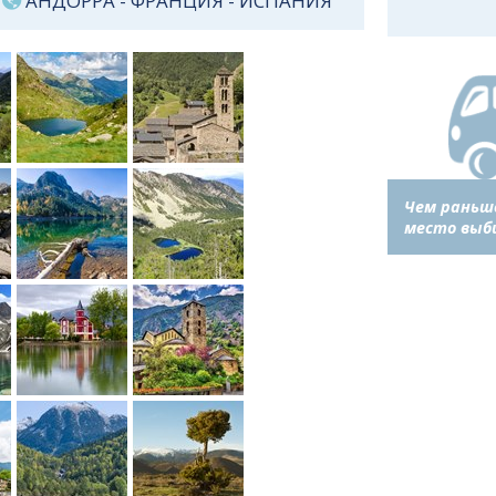
АНДОРРА
-
ФРАНЦИЯ
-
ИСПАНИЯ
Чем раньш
место выб