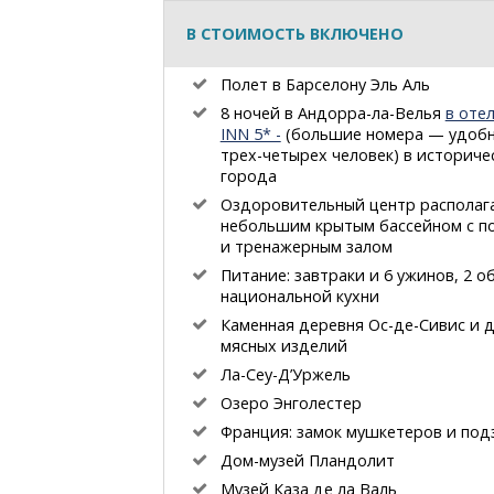
В СТОИМОСТЬ ВКЛЮЧЕНО
Полет в Барселону Эль Аль
8 ночей
в Андорра-ла-Велья
в оте
INN 5* -
(большие номера — удобн
трех-четырех
человек) в историче
города
Оздоровительный центр располага
небольшим крытым бассейном с п
и тренажерным залом
Питание: завтраки и 6 ужинов, 2 о
национальной кухни
Каменная деревня
Ос-де-Сивис
и д
мясных изделий
Ла-Сеу-Д’Уржель
Озеро Энголестер
Франция: замок мушкетеров и под
Дом-музей
Пландолит
Музей Каза де ла Валь