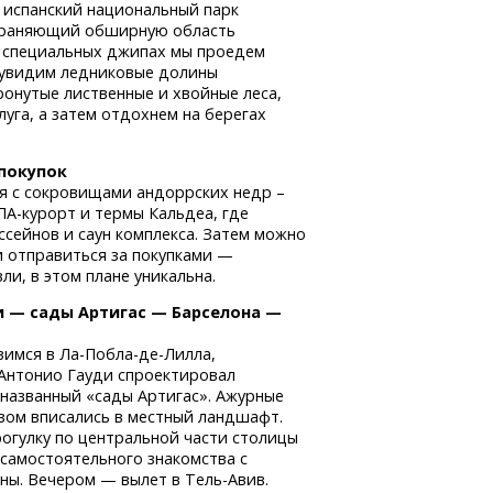
 испанский национальный парк
раняющий обширную область
а специальных джипах мы проедем
 увидим ледниковые долины
ронутые лиственные и хвойные леса,
уга, а затем отдохнем на берегах
 покупок
я с сокровищами андоррских недр –
ПА-курорт
и термы Кальдеа, где
сейнов и саун комплекса. Затем можно
 отправиться за покупками —
и, в этом плане уникальна.
и — сады Артигас — Барселона —
авимся
в Ла-Побла-де-Лилла,
Антонио Гауди спроектировал
, названный «сады Артигас». Ажурные
зом вписались в местный ландшафт.
огулку по центральной части столицы
 самостоятельного знакомства с
ны. Вечером — вылет в Тель-Авив.