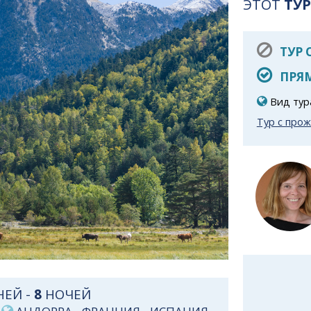
ЭТОТ
ТУР
ТУР
ПРЯМ
Вид тур
Тур с про
ЕЙ -
8
НОЧЕЙ