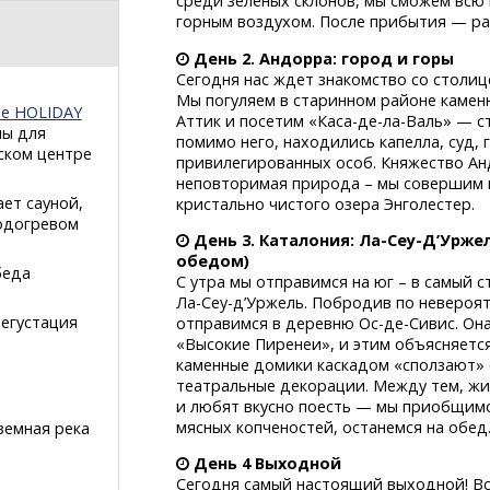
среди зеленых склонов, мы сможем вс
горным воздухом. После прибытия — ра
День 2. Андорра: город и горы
Сегодня нас ждет знакомство со столиц
Мы погуляем в старинном районе каме
ле HOLIDAY
Аттик и посетим
«Каса-де-ла-Валь»
— ст
ы для
помимо него, находились капелла, суд,
ском центре
привилегированных особ. Княжество А
неповторимая природа – мы совершим п
ет сауной,
кристально чистого озера Энголестер.
одогревом
День 3. Каталония:
Ла-Сеу-Д’Урже
обедом)
беда
С утра мы отправимся на юг – в самый 
Ла-Сеу-д’Уржель.
Побродив по невероятн
егустация
отправимся в деревню
Ос-де-Сивис.
Она
«Высокие Пиренеи», и этим объясняетс
каменные домики каскадом «сползают» 
театральные декорации. Между тем, жи
и любят вкусно поесть — мы приобщимся
мясных копченостей, останемся на обед
земная река
День 4 Выходной
Сегодня самый настоящий выходной! Вс