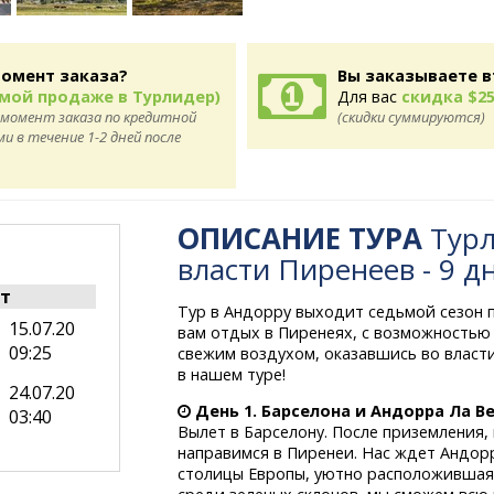
момент заказа?
Вы заказываете в
ямой продаже в Турлидер)
Для вас
скидка $25
 момент заказа по кредитной
(скидки суммируются)
 в течение 1-2 дней после
ОПИСАНИЕ ТУРА
Турл
власти Пиренеев - 9 д
т
Тур в Андорру выходит седьмой сезон 
15.07.20
вам отдых в Пиренеях, с возможностью
09:25
свежим воздухом, оказавшись во власти
в нашем туре!
24.07.20
День 1. Барселона и Андорра Ла В
03:40
Вылет в Барселону. После приземления
направимся в Пиренеи. Нас ждет Андорр
столицы Европы, уютно расположившаяс