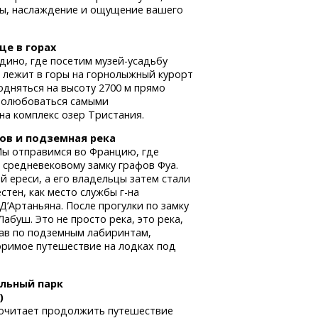
ры, наслаждение и ощущение вашего
це в горах
дино, где посетим
музей-усадьбу
 лежит в горы на горнолыжный курорт
одняться на высоту 2700 м прямо
 полюбоваться самыми
а комплекс озер Тристания.
ов и подземная река
Мы отправимся во Францию, где
 средневековому замку графов Фуа.
й ереси, а его владельцы затем стали
стен, как место службы
г-на
’Артаньяна. После прогулки по замку
абуш. Это не просто река, это река,
тав по подземным лабиринтам,
оримое путешествие на лодках под
альный парк
)
почитает продолжить путешествие