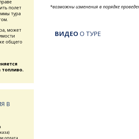
праве
*возможны изменения в порядке проведе
ить полет
аммы тура
том.
ура, может
ВИДЕО
О ТУРЕ
имости
кже общего
еняется
 топливо.
Я В
а
каза)
ли оплата