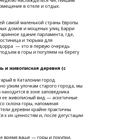
ю неделю наслаждаться чистейшим
змещение в отеле и отдых.
ей самой маленькой страны Европы.
нных домов и мощеных улиц Барри
аринное здание парламента, где,
 гостиница и тюрьма для
ндорра — это в первую очередь
одъем в горы и погуляем на берегу
ль
и живописная деревня (с
старый в Каталонии город
о узким улочкам старого города, мы
 находится в зоне заповедника
я ее живописный вид — аскетичные
со склона горы, напоминая
тели деревни крайне практичны
 к их ценностям и, после дегустации
.
е время ваше — горы и покупки,