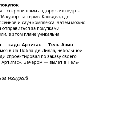
 покупок
я с сокровищами андоррских недр –
ПА-курорт
и термы Кальдеа, где
сейнов и саун комплекса. Затем можно
 отправиться за покупками —
и, в этом плане уникальна.
и — сады Артигас —
Тель-Авив
имся
в Ла-Побла-де-Лилла,
небольшой
ди спроектировал по заказу своего
 Артигас». Вечером — вылет в Тель-
ния экскурсий