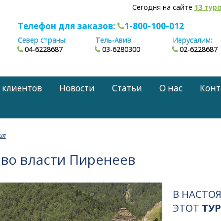
Сегодня на сайте
13 тур
Телефон для заказов:
1-800-100-012
Север страны:
Тель-Авив:
Иерусалим:
04-6228687
03-6280300
02-6228687
 клиентов
Новости
Статьи
О нас
Конт
ия
 во власти Пиренеев
В НАСТО
ЭТОТ
ТУР