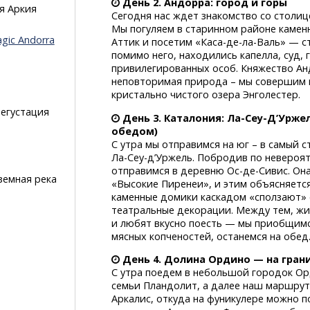
День 2. Андорра: город и горы
я Аркия
Сегодня нас ждет знакомство со столиц
Мы погуляем в старинном районе каме
gic Andorra
Аттик и посетим
«Каса-де-ла-Валь»
— ст
помимо него, находились капелла, суд,
привилегированных особ. Княжество А
неповторимая природа – мы совершим п
кристально чистого озера Энголестер.
егустация
День 3. Каталония:
Ла-Сеу-Д’Урже
обедом)
С утра мы отправимся на юг – в самый 
Ла-Сеу-д’Уржель.
Побродив по невероятн
отправимся в деревню
Ос-де-Сивис.
Она
земная река
«Высокие Пиренеи», и этим объясняетс
каменные домики каскадом «сползают» 
театральные декорации. Между тем, жи
и любят вкусно поесть — мы приобщимся
мясных копченостей, останемся на обед
День 4. Долина Ордино — на грани
С утра поедем в небольшой городок Ор
семьи Пландолит, а далее наш маршрут
Аркалис, откуда на фуникулере можно п