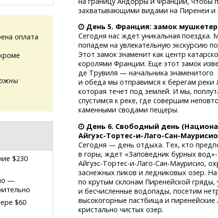
на границу Андорры и Франции, чтобы
захватывающими видами на Пиренеи и н
День 5. Франция: замок мушкетер
Сегодня нас ждет уникальная поездка. 
ена оплата
попадем на увлекательную экскурсию по
Этот замок знаменит как центр катарско
(кроме
королями Франции. Еще этот замок изве
де Трувиля — начальника знаменитого Д
можны
и обеда мы отправимся к берегам реки Л
которая течет под землей. И мы, поплу
спустимся к реке, где совершим неповт
каменными сводами пещеры.
День 6. Свободный день (Национ
Айгуэс-Тортес-и-Лаго-Сан-Маурисио
Сегодня — день отдыха. Тех, кто пред
в горы, ждет «Заповедник бурных вод»-
ние $230
Айгуэс-Тортес-и-Лаго-Сан-Маурисио,
ох
заснежных пиков и ледниковых озер. Н
ио
—
по крутым склонам Пиренейской гряды,
нительно
и бесчисленные водопады, посетим нет
высокогорные пастбища и пиренейские л
мере $60
кристально чистых озер.