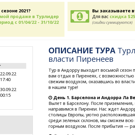
 сезоне 2021?
Вы заказываете в
рямой продаже в Турлидер
Для вас
скидка $25
риод с 01/04/22 - 31/10/22
(скидки суммируются)
ОПИСАНИЕ ТУРА
Турл
власти Пиренеев
т
Тур в Андорру выходит восьмой сезон 
22.09.22
вам отдых в Пиренеях, с возможностью
17:40
свежим воздухом, оказавшись во власти
в нашем туре!
30.09.22
00:15
День 1. Барселона и Андорра Ла В
Вылет в Барселону. После приземления
направимся в Пиренеи. Нас ждет Андорр
столицы Европы, уютно расположившаяс
среди зеленых склонов, мы сможем вс
горным воздухом. После прибытия — ра