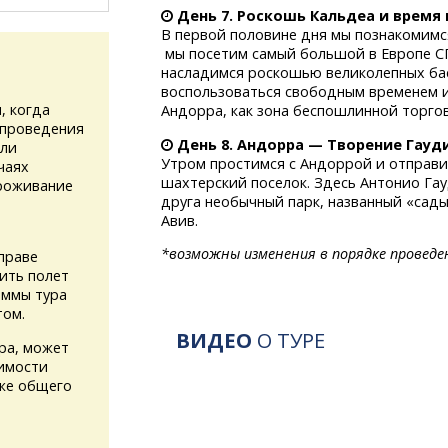
День 7. Роскошь Кальдеа и время
В первой половине дня мы познакомимс
мы посетим самый большой в Европе
С
насладимся роскошью великолепных бас
воспользоваться свободным временем и
, когда
Андорра, как зона беспошлинной торговл
 проведения
День 8. Андорра — Творение Гауд
или
Утром простимся с Андоррой и отправ
чаях
шахтерский поселок. Здесь Антонио Гау
проживание
друга необычный парк, названный «сады
Авив.
*возможны изменения в порядке проведе
праве
ить полет
аммы тура
том.
ВИДЕО
О ТУРЕ
ура, может
имости
кже общего