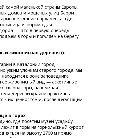
ей самой маленькой страны Европы.
нных домов и мощеных улиц Барри
аринное здание парламента, где,
 гостиница и тюрьма для
ндорра — это в первую очередь
одъем в горы и погуляем на берегу
ль
и живописная деревня (с
старый в Каталонии город
о узким улочкам старого города, мы
 находится в зоне заповедника
я ее живописный вид — аскетичные
со склона горы, напоминая
тели деревни крайне практичны
 к их ценностям и, после дегустации
.
це в горах
дино, где посетим
музей-усадьбу
 лежит в горы на горнолыжный курорт
одняться на высоту 2700 м прямо