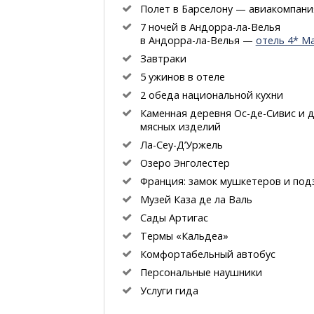
Полет в Барселону — авиакомпани
7 ночей
в Андорра-ла-Велья
в Андорра-ла-Велья
—
отель 4* Ma
Завтраки
5 ужинов в отеле
2 обеда национальной кухни
Каменная деревня
Ос-де-Сивис
и д
мясных изделий
Ла-Сеу-Д’Уржель
Озеро Энголестер
Франция: замок мушкетеров и под
Музей Каза де ла Валь
Сады Артигас
Термы «Кальдеа»
Комфортабельный автобус
Персональные наушники
Услуги гида