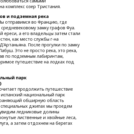
 полюбоваться самыми
а комплекс озер Тристания.
ов и подземная река
Мы отправимся во Францию, где
 средневековому замку графов Фуа.
й ереси, а его владельцы затем стали
стен, как место службы
г-на
’Артаньяна. После прогулки по замку
абуш. Это не просто река, это река,
тав по подземным лабиринтам,
оримое путешествие на лодках под
альный парк
)
почитает продолжить путешествие
 испанский национальный парк
раняющий обширную область
а специальных джипах мы проедем
 увидим ледниковые долины
ронутые лиственные и хвойные леса,
уга, а затем отдохнем на берегах