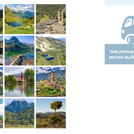
Чем раньш
место выб