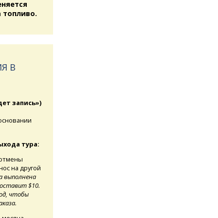
еняется
 топливо.
Я В
дет запись»)
 основании
ыхода тура:
 отмены
нос на другой
а выполнена
составит $10.
од, чтобы
аказа.