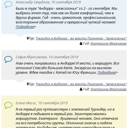
Александр Свердлов, 10 сентября 2019
Были в туре "Андорра - межсезонье" со 2 - го сентября. Мы
выбрали этот тур, так как он более комфортный, чем в
других фирмах. Гид - очень грамотная, профессиональная,
всесторонне образованная и прекрасный чуткий человек!
Подробнее
>
Тур:
Турлидер в Андорре - во власти Пиренеев - "межсезонье"
Гид:
Екатерина Меркулова
София Абросимова, 14 сентября 2019
Нам очень понравилось в Андорре! И место, и маршрут. Все
отлично! Спасибо большое Кате. Экскурсии на высоком
уровне. Ждем поездок с Катей по Югу Франции.
Подробнее
>
Тур:
Турлидер в Андорре - во власти Пиренеев - "межсезонье"
Гид:
Екатерина Меркулова
Елена Масис, 10 сентября 2019
Я не первый раз путешествую с компанией Турлидер, но в
Андорре я побывала в первый раз. Заинтересовалась
маршрутом. Екатерина - душевный человек. Она отвечала
на все потребности группы. Отличное знание и подача
материала. На будущее, интересуют новогодние туры в