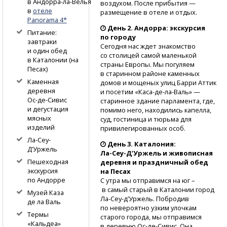
в Андорра-ла-Велья
воздухом. После прибытия —
в
отеле
размещение в отеле и отдых.
Panorama 4*
День 2. Андорра: экскурсия
Питание:
по городу
завтраки
Сегодня нас ждет знакомство
и один обед
со столицей самой маленькой
в Каталонии (на
страны Европы. Мы погуляем
Песах)
в старинном районе каменных
Каменная
домов и мощеных улиц Барри Аттик
деревня
и посетим
«Каса-де-ла-Валь»
—
Ос-де-Сивис
старинное здание парламента, где,
и дегустация
помимо него, находились капелла,
мясных
суд, гостиница и тюрьма для
изделий
привилегированных особ.
Ла-Сеу-
День 3. Каталония:
Д’Уржель
Ла-Сеу-Д’Уржель
и живописная
Пешеходная
деревня и праздничный обед
экскурсия
на Песах
по Андорре
С утра мы отправимся на юг –
в самый старый в Каталонии город
Музей Каза
Ла-Сеу-д’Уржель.
Побродив
де ла Валь
по невероятно узким улочкам
Термы
старого города, мы отправимся
«Кальдеа»
в деревню
Ос-де-Сивис.
Она