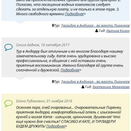
Полагаю, что посещение водных комплексов следует
сделать за отдельную плату, и не только в этом туре. 3.
Много свободного времени
Подробнее
>
Тур:
Турлидер в Андорре - во власти Пиренеев
Гид:
Евгения Коган
Ольга Беднов, 16 октября 2017
Тур в Андорру был отличным и во многом благодаря нашему
замечательному гиду. Катя очень эрудирована и высоко
профессиональна, а общение с ней оставили очень
приятные воспоминания. Именно благодаря ей группа очень
сплочённой и дружеской.
Подробнее
>
Тур:
Турлидер в Андорре - во власти Пиренеев
Гид:
Екатерина Меркулова
Eлена Рубанович, 01 ноября 2016
Осенняя пора, очей очарованье... Очаровательные Пиренеи,
приятная Андорра, комфортабельный отель с изысканной
кухней и милая Катя - изящная, ироничная, душевная! Что
еще нужно для счастья? CПАСИБО И КАТЕ, И ТУРЛИДЕРУ!
БУДЕМ ДРУЖИТЬ!
Подробнее
>