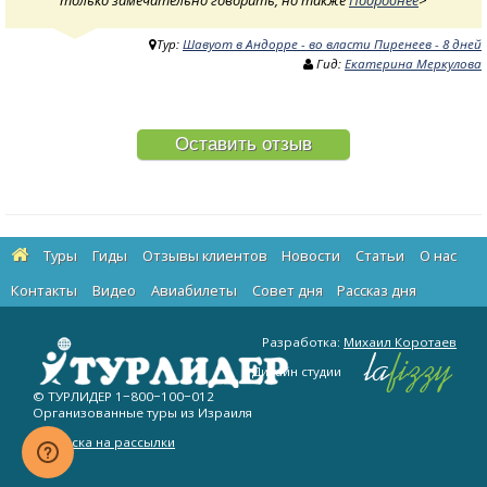
только замечательно говорить, но также
Подробнее
>
Тур:
Шавуот в Андорре - во власти Пиренеев - 8 дней
Гид:
Екатерина Меркулова
Оставить отзыв
Туры
Гиды
Отзывы клиентов
Новости
Статьи
О нас
Контакты
Видео
Авиабилеты
Cовет дня
Рассказ дня
Разработка:
Михаил Коротаев
Дизайн студии
© ТУРЛИДЕР
1−800−100−012
Организованные туры из Израиля
Подписка на рассылки