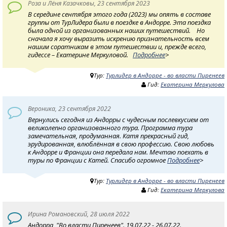
Роза и Лёня Казачковы, 23 сентября 2023
В середине сентября этого года (2023) мы опять в составе
группы от ТурЛидера были в поездке в Андорре. Эта поездка
была одной из организованных наших путешествий. Но
сначала я хочу выразить искрению признательность всем
нашим соратникам в этом путешествии и, прежде всего,
гидессе – Екатерине Меркуловой.
Подробнее
>
Тур:
Турлидер в Андорре - во власти Пиренеев
Гид:
Екатерина Меркулова
Вероника, 23 сентября 2022
Вернулись сегодня из Андорры с чудесным послевкусием от
великолепно организованного тура. Программа тура
замечательная, продуманная. Катя прекрасный гид,
эрудированная, влюблённая в свою профессию. Свою любовь
к Андорре и Франции она передала нам. Мечтаю поехать в
туры по Франции с Катей. Спасибо огромное
Подробнее
>
Тур:
Турлидер в Андорре - во власти Пиренеев
Гид:
Екатерина Меркулова
Ирина Романовский, 28 июля 2022
Андорра, "Во власти Пиренеев". 19.07.22 - 26.07.22.