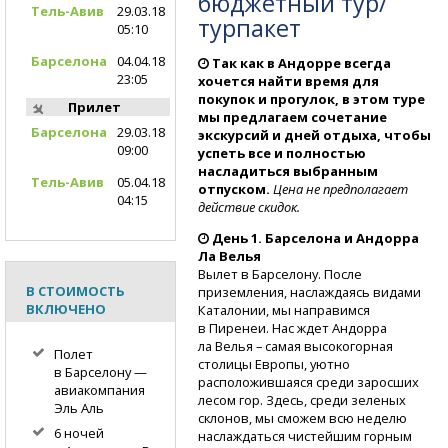
бюджетный тур/
Тель-Авив
29.03.18
турпакет
05:10
Барселона
04.04.18
Так как в Андорре всегда
23:05
хочется найти время для
покупок и прогулок, в этом туре
Прилет
мы предлагаем сочетание
Барселона
29.03.18
экскурсий и дней отдыха, чтобы
09:00
успеть все и полностью
насладиться выбранным
Тель-Авив
05.04.18
отпуском.
Цена не предполагает
04:15
действие скидок.
День 1. Барселона и Андорра
Ла Велья
Вылет в Барселону. После
В СТОИМОСТЬ
приземления, наслаждаясь видами
ВКЛЮЧЕНО
Каталонии, мы направимся
в Пиренеи. Нас ждет Андорра
ла Велья – самая высокогорная
Полет
столицы Европы, уютно
в Барселону —
расположившаяся среди заросших
авиакомпания
лесом гор. Здесь, среди зеленых
Эль Аль
склонов, мы сможем всю неделю
6 ночей
наслаждаться чистейшим горным