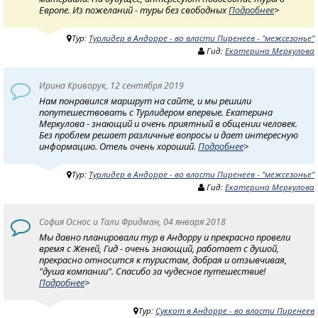
Европе. Из пожеланий - туры без свободных
Подробнее
>
Тур:
Турлидер в Андорре - во власти Пиренеев - "межсезонье"
Гид:
Екатерина Меркулова
Ирина Криворук, 12 сентября 2019
Нам понравился маршрут на сайте, и мы решили
попутешествовать с Турлидером впервые. Екатерина
Меркулова - знающий и очень приятный в общении человек.
Без проблем решает различные вопросы и дает интересную
информацию. Отель очень хороший.
Подробнее
>
Тур:
Турлидер в Андорре - во власти Пиренеев - "межсезонье"
Гид:
Екатерина Меркулова
София Оснос и Тали Фридман, 04 января 2018
Мы давно планировали тур в Андорру и прекрасно провели
время с Женей, Гид - очень знающий, работает с душой,
прекрасно относится к туристам, добрая и отзывчивая,
"душа компании". Спасибо за чудесное путешествие!
Подробнее
>
Тур:
Суккот в Андорре - во власти Пиренеев