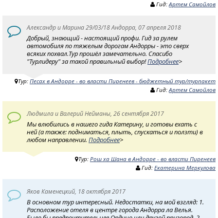
Гид:
Артем Самойлов
Александр и Марина 29/03/18 Андорра, 07 апреля 2018
Добрый, знающий - настоящий профи. Гид за рулем
автомобиля по тяжелым дорогам Андорры - это сверх
всяких похвал.Тур прошёл замечательно. Спасибо
"Турлидеру" за такой правильный выбор!
Подробнее
>
Тур:
Песах в Андорре - во власти Пиренеев - бюджетный тур/турпакет
Гид:
Артем Самойлов
Людмила и Валерий Нейманы, 26 сентября 2017
Мы влюбились в нашего гида Катерину, и готовы ехать с
ней (а также: подниматься, плыть, спускаться и ползти) в
любом направлении.
Подробнее
>
Тур:
Рош ха Шана в Андорре - во власти Пиренеев
Гид:
Екатерина Меркулова
Яков Каменецкий, 18 октября 2017
В основном тур интересный. Недостатки, на мой взгляд: 1.
Расположение отеля в центре города Андорра ла Велья.
Было бы предпочтительнее Ордино или другой пригород. 2.