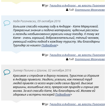
Тур:
Турлидер в Андорре - во власти Пиренеев
Гид:
Екатерина Меркулова
Надя Рогачевски, 09 октября 2016
Большое спасибо нашему гиду в Андорре - Кате Меркуловой.
Прекрасные знания и подача материала, чудесные рассказы
и легенды необыкновенно украсили нашу поездку. К тому же
Катя - очень хороший, доброжелательный, тёплый человек,
умеющий найти подход к каждому туристу. Мы благодарны
Турлидер за нашего
Подробнее
>
Тур:
Турлидер в Андорре - во власти Пиренеев
Гид:
Екатерина Меркулова
Зиппер Полина и Шалом, 02 октября 2016
Красивая и стройная в дорогу позвала, Туристов из Израиля
в Андорру привезла. Увидели, усвоили, как тяжкий труд
людей привлёк со всего мира сюда своих друзей. Высокие
вершины, волшебные леса, прекрасная природа и горных рек
молва. За всё спасибо Кате, Мы благодарны ей. Желаем ей
здоровья и встречи поскорей
Подробнее
>
Тур:
Турлидер в Андорре - во власти Пиренеев