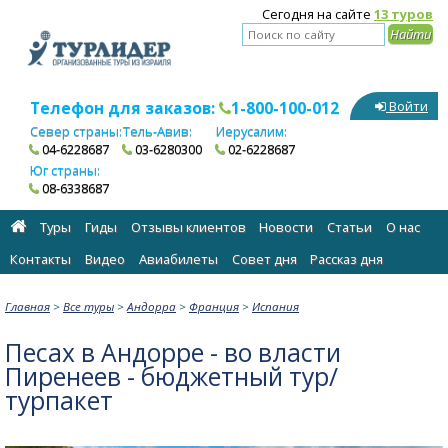
Сегодня на сайте
13 туров
Телефон для заказов:
1-800-100-012
Войти
Север страны:
Тель-Авив:
Иерусалим:
04-6228687
03-6280300
02-6228687
Юг страны:
08-6338687
Туры
Гиды
Отзывы клиентов
Новости
Статьи
О нас
Контакты
Видео
Авиабилеты
Cовет дня
Рассказ дня
Главная
>
Все туры
>
Андорра
>
Франция
>
Испания
Песах в Андорре - во власти
Пиренеев - бюджетный тур/
турпакет