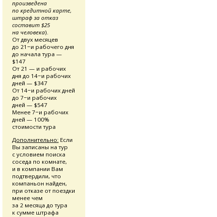
произведена
по кредитной карте,
штраф за отказ
составит $25
на человека
).
От двух месяцев
до 21−и рабочего дня
до начала тура —
$147
От 21 — и рабочих
дня до 14−и рабочих
дней — $347
От 14−и рабочих дней
до 7−и рабочих
дней — $547
Менее 7−и рабочих
дней — 100%
стоимости тура
Дополнительно:
Если
Вы записаны на тур
с условием поиска
соседа по комнате,
и в компании Вам
подтвердили, что
компаньон найден,
при отказе от поездки
менее чем
за 2 месяца до тура
к сумме штрафа