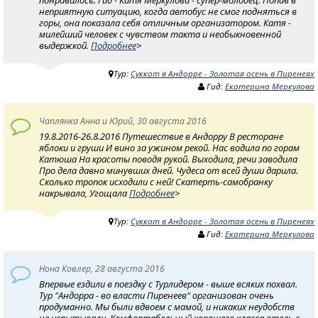
неприятную ситуацию, когда автобус не смог подняться в
горы, она показала себя отличным организатором. Катя -
милейший человек с чувством такта и необыкновенной
выдержкой.
Подробнее
>
Тур:
Суккот в Андорре - Золотая осень в Пиренеях
Гид:
Екатерина Меркулова
Чаплянка Анна и Юрий, 30 августа 2016
19.8.2016-26.8.2016 Путешествие в Андорру В ресторане
яблоки и груши И вино за ужином рекой. Нас водила по горам
Катюша На красоты поводя рукой. Выходила, речи заводила
Про дела давно минувших дней. Чудеса от всей души дарила.
Сколько тропок исходили с ней! Скатерть-самобранку
накрывала, Угощала
Подробнее
>
Тур:
Суккот в Андорре - Золотая осень в Пиренеях
Гид:
Екатерина Меркулова
Нона Ковлер, 28 августа 2016
Впервые ездили в поездку с Турлидером - выше всяких похвал.
Тур "Андорра - во власти Пиренеев" организован очень
продуманно. Мы были вдвоем с мамой, и никаких неудобств