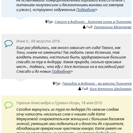
не испытывали. Комфортабельный хорошего класса отель с
питанием полупансион и бесконечными винами на завтрак
и ужин:), остроумно задуманные
Подробнее
>
Тур:
Суккот в Андорре - Золотая осень в Пиренеях
Гид:
Екатерина Меркулова
Инна К., 09 августа 2016
Еще раз убедилась, как много зависит от гида! Такого, как
Тони, никем не заменить! Так любить свою Испанию, так
владеть языками, настолько быть эрудированным-большое
спасибо за тур в Андорру. Какая природа, сколько красивых
мест... Надеюсь, что еду с Хосе Антонио не в последний раз!
Спасибо и до новых
Подробнее
>
Тур:
Турлидер в Андорре - во власти Пиренеев
Гид:
Хосе Антонио Шейнкман
Горелик Александра и Гуревич Игорь, 18 мая 2016
Сегодня вернулись из тура по Андорре.По свежим следам
хочу написать несколько слов о нашем гиде Кате
Меркуловой: очаровательная женщина с большим багажем
знаний, умеющая ими поделиться и донести до слушателя,
обладающая прекрасным чувством юмора. Катя умеет не