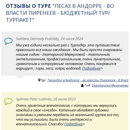
ОТЗЫВЫ О ТУРЕ
"ПЕСАХ В АНДОРРЕ - ВО
ВЛАСТИ ПИРЕНЕЕВ - БЮДЖЕТНЫЙ ТУР/
ТУРПАКЕТ"
Svetlana Gennady Podolsky, 24 июля 2024
Мы уже ездили несколько раз с Турлидер. это путешествиё
превзошло все наши ожидания . Мы были просто очарованы
нашим гидом - Екатериной Меркуловой - тактичным,
интелигеннным, профессиональным, очень пунктуальным,
грамотным и остроумным человеком. Очень понравился
маршрут ; горы, леса, озёра, водопад,
Подробнее
>
Тур:
Турлидер в Андорре - во власти Пиренеев - 8 дней
Гид:
Екатерина Меркулова
Spilman Peter Ludmila, 28 июля 2023
Очень приятные впечатления, с которыми мы вернулись
каждый в свое «гнездо». Катенька обладает губокми
знаниями и умением передать не маленькой группе все то,
что мы услышали. Было очень интересно и
впечатлительно. Спасибо!
Подробнее
>