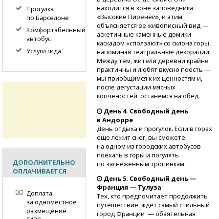
находится в зоне заповедника
Прогулка
«Высокие Пиренеи», и этим
по Барселоне
объясняется ее живописный вид —
Комфортабельный
аскетичные каменные домики
автобус
каскадом «сползают» со склона горы,
Услуги гида
напоминая театральные декорации.
Между тем, жители деревни крайне
практичны и любят вкусно поесть —
мы приобщимся к их ценностям и,
после дегустации мясных
копченостей, останемся на обед.
День 4. Свободный день
в Андорре
День отдыха и прогулок. Если в горах
еще лежит снег, вы сможете
на одном из городских автобусов
поехать в горы и погулять
ДОПОЛНИТЕЛЬНО
по заснеженным тропинкам.
ОПЛАЧИВАЕТСЯ
День 5. Свободный день —
Франция — Тулуза
Доплата
Тех, кто предпочитает продолжить
за одноместное
путешествие, ждет самый стильный
размещение
город Франции — обаятельная