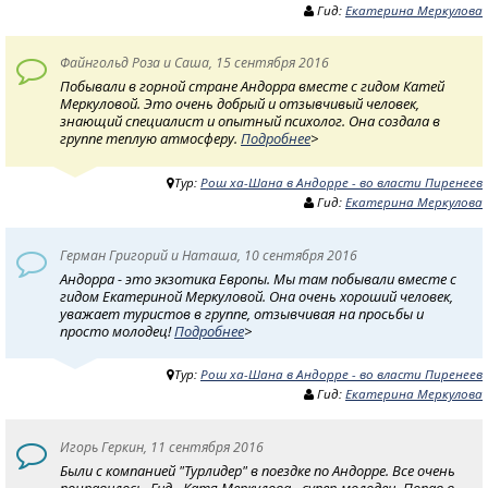
Гид:
Екатерина Меркулова
Файнгольд Роза и Саша, 15 сентября 2016
Побывали в горной стране Андорра вместе с гидом Катей
Меркуловой. Это очень добрый и отзывчивый человек,
знающий специалист и опытный психолог. Она создала в
группе теплую атмосферу.
Подробнее
>
Тур:
Рош ха-Шана в Андорре - во власти Пиренеев
Гид:
Екатерина Меркулова
Герман Григорий и Наташа, 10 сентября 2016
Андорра - это экзотика Европы. Мы там побывали вместе с
гидом Екатериной Меркуловой. Она очень хороший человек,
уважает туристов в группе, отзывчивая на просьбы и
просто молодец!
Подробнее
>
Тур:
Рош ха-Шана в Андорре - во власти Пиренеев
Гид:
Екатерина Меркулова
Игорь Геркин, 11 сентября 2016
Были с компанией "Турлидер" в поездке по Андорре. Все очень
понравилось. Гид - Катя Меркулова - супер-молодец. Попав в