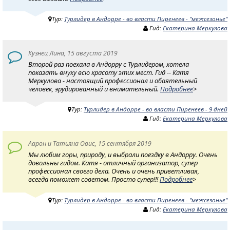
Тур:
Турлидер в Андорре - во власти Пиренеев - "межсезонье"
Гид:
Екатерина Меркулова
Кузнец Лина, 15 августа 2019
Второй раз поехала в Андорру с Турлидером, хотела
показать внуку всю красоту этих мест. Гид -- Катя
Меркулова - настоящий профессионал и обаятельный
человек, эрудированный и внимательный.
Подробнее
>
Тур:
Турлидер в Андорре - во власти Пиренеев - 9 дней
Гид:
Екатерина Меркулова
Аарон и Татьяна Овис, 15 сентября 2019
Мы любим горы, природу, и выбрали поездку в Андорру. Очень
довольны гидом. Катя - отличный организатор, супер
профессионал своего дела. Очень и очень приветливая,
всегда поможет советом. Просто супер!!!
Подробнее
>
Тур:
Турлидер в Андорре - во власти Пиренеев - "межсезонье"
Гид:
Екатерина Меркулова