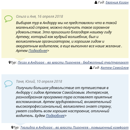
Гид:
Евгения Коган
Ольга и Аня, 16 апреля 2018
Выбирая тур в Андорру мы не представляли что в такой
маленькой стране, можно получить такое огромное
удовольствие. Это произошло благодаря нашему гиду
Артему, который как мудрый волшебник, был и
великолепным организатором, и хорошим гидом и
аккуратным водителем, а еще выполнял все наше желание .
Артем
Подробнее
>
Тур:
Песах в Андорре - во власти Пиренеев - бюджетный тур/турпакет
Гид:
Артем Самойлов
Таня, Юлий, 10 апреля 2018
Получили большое удовольствие от путешествия в
Андорру с гидом Артемом Самойловым. Интересная,
разнообразная программа тура оставляет приятные
воспоминания. Артем эрудированный, внимательный
высокопрoфессиональный, великолепно знает страну,
умеет создать всем хорошее настроение, отличный
водитель. Будем
Подробнее
>
Тур:
Турлидер в Андорре - во власти Пиренеев - повышенный комфорт