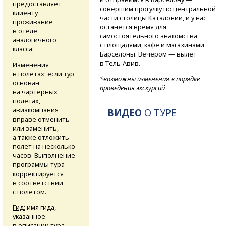
предоставляет
совершим прогулку по центральной
клиенту
части столицы Каталонии, и у нас
проживание
останется время для
в отеле
самостоятельного знакомства
аналогичного
с площадями, кафе и магазинами
класса.
Барселоны. Вечером — вылет
в Тель-Авив.
Изменения
в полетах:
если тур
*возможны изменения в порядке
основан
проведения экскурсий
на чартерных
полетах,
авиакомпания
ВИДЕО
О ТУРЕ
вправе отменить
или заменить,
а также отложить
полет на несколько
часов. Выполнение
программы тура
корректируется
в соответствии
с полетом.
Гид:
имя гида,
указанное
в описании тура,