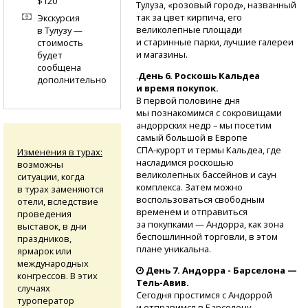
$120
Тулуза, «розовый город», названный
так за цвет кирпича, его
Экскурсия
великолепные площади
в Тулузу —
и старинные парки, лучшие галереи
стоимость
и магазины.
будет
сообщена
.
День 6. Роскошь Кальдеа
дополнительно
и время покупок.
В первой половине дня
мы познакомимся с сокровищами
андоррских недр – мы посетим
самый большой в Европе
СПА-курорт
и термы Кальдеа, где
Изменения в турах:
насладимся роскошью
возможны
великолепных бассейнов и саун
ситуации, когда
комплекса. Затем можно
в турах заменяются
воспользоваться свободным
отели, вследствие
временем и отправиться
проведения
за покупками — Андорра, как зона
выставок, в дни
беспошлинной торговли, в этом
праздников,
плане уникальна.
ярмарок или
международных
День 7. Андорра - Барселона —
конгрессов. В этих
Тель-Авив.
случаях
Сегодня простимся с Андоррой
туроператор
и отправимся в Барселону —