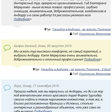
Интересный тур, прекрасно организованный. Гид Екатерина
Меркулова - выше всяких похвал: профессионал, глубоко
знающая, внимательная, доброжелательная, влюбленная в
Андорру и в свою работу! Ее рассказы увлекали всю
Подробнее
>
Тур:
Турлидер в Андорре - во власти Пиренеев
Гид:
Екатерина Меркулова
Халфин Евгений, Инна, 06 августа 2019
Мы искали тур высокого комфорта, не самый короткий, и
выбрали Андорру. Катя Меркулова очень внимательна,
доброжелательна и отличный профессионал!
Подробнее
>
Тур:
Турлидер в Андорре - во власти Пиренеев - 9 дней
Гид:
Екатерина Меркулова
Лора, Оскар, 17 сентября 2019
Прошла неделя, как мы вернулись из Андорры, но до сих пор
под впечатлением этого красивого тура! Фирма Турлидер
смогла найти в таком карликовом княжестве, а так же, в
близко расположенных Франции и Испании, столько
интересных и разнообразных объектов, что уже само по
себе вызвало
Подробнее
>